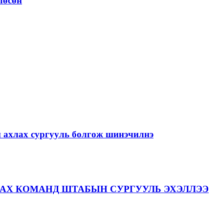
лөсөн
й ахлах сургууль болгож шинэчилнэ
АХ КОМАНД ШТАБЫН СУРГУУЛЬ ЭХЭЛЛЭЭ