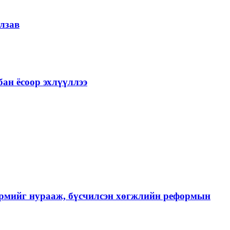
лзав
ан ёсоор эхлүүллээ
хэрмийг нурааж, бүсчилсэн хөгжлийн реформын