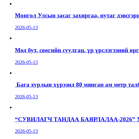
Монгол Улсын засаг захиргаа, нутаг дэвсгэр
2026-05-13
Мод бут, сөөгийн суулгац, үр үрслэгээний ө
2026-05-13
Бага хурлын хүрээнд 80 мянган ам метр талб
2026-05-13
“СУВИЛАГЧ ТАНДАА БАЯРЛАЛАА-2026”
2026-05-13