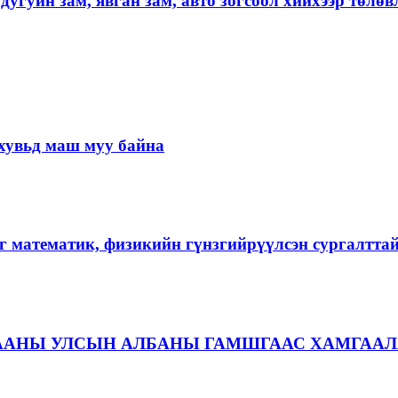
угуйн зам, явган зам, авто зогсоол хийхээр төлөв
хувьд маш муу байна
г математик, физикийн гүнзгийрүүлсэн сургалтта
ААНЫ УЛСЫН АЛБАНЫ ГАМШГААС ХАМГААЛ