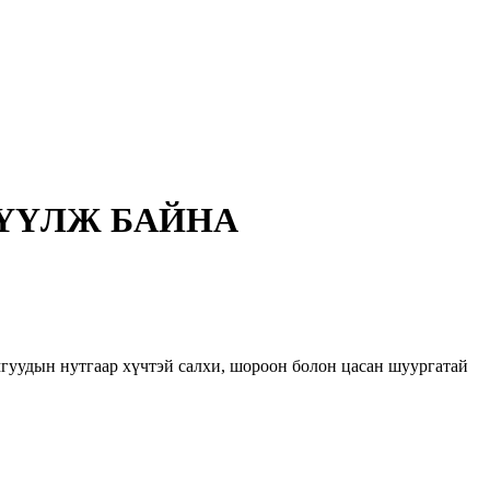
ЛҮҮЛЖ БАЙНА
мгуудын нутгаар хүчтэй салхи, шороон болон цасан шуургатай