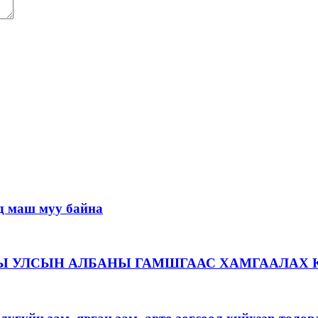
д маш муу байна
Ы УЛСЫН АЛБАНЫ ГАМШГААС ХАМГААЛАХ 