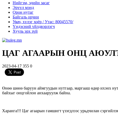
Нийгэм, эдийн засаг
Эрүүл мэнд
Орон нутаг
Байгаль орчин
Уяач, хүлэг хоёр / Утас: 80045570/
Үндэсний үйлдвэрлэгч
Хууль эрх зүй
ЦАГ АГААРЫН ОНЦ АЮУЛ
2023-04-17
355
0
Өнөө шөнө баруун аймгуудын нутгаар, маргааш өдөр ихэнх нутг
байхыг онцгойлон анхааруулж байна.
Харанга!!! Цаг агаарын гамшигт үзэгдлээс урьдчилан сэргийлэх