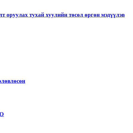
лт оруулах тухай хуулийн төсөл өргөн мэдүүлэв
төлөвлөсөн
ОО