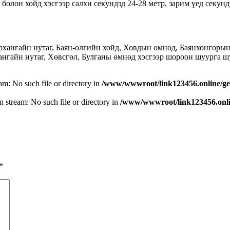
олон хойд хэсгээр салхи секундэд 24-28 метр, зарим үед секун
хангайн нутаг, Баян-өлгийн хойд, Ховдын өмнөд, Баянхонгорын б
ангайн нутаг, Хөвсгөл, Булганы өмнөд хэсгээр шороон шуурга ш
eam: No such file or directory in
/www/wwwroot/link123456.online/ge
n stream: No such file or directory in
/www/wwwroot/link123456.onlin
*