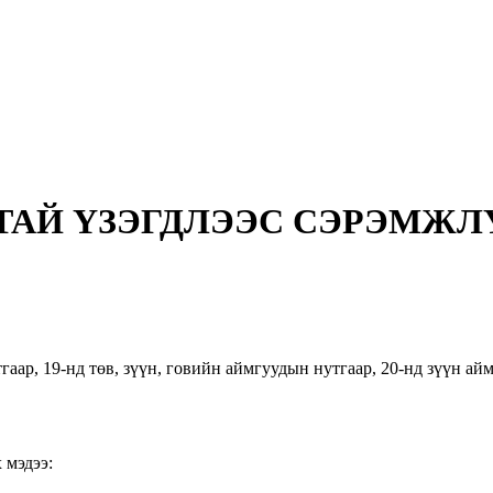
ТАЙ ҮЗЭГДЛЭЭС СЭРЭМЖ
аар, 19-нд төв, зүүн, говийн аймгуудын нутгаар, 20-нд зүүн ай
 мэдээ: