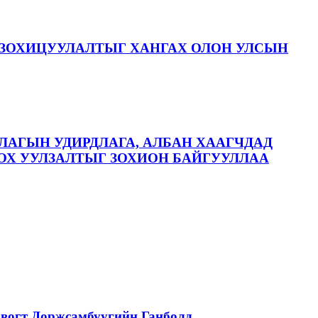
ЗОХИЦУУЛАЛТЫГ ХАНГАХ ОЛОН УЛСЫН
ЛАГЫН УДИРДЛАГА, АЛБАН ХААГЧДАД
ОХ УУЛЗАЛТЫГ ЗОХИОН БАЙГУУЛЛАА
вогт Доржсамбуугийн Ганболд