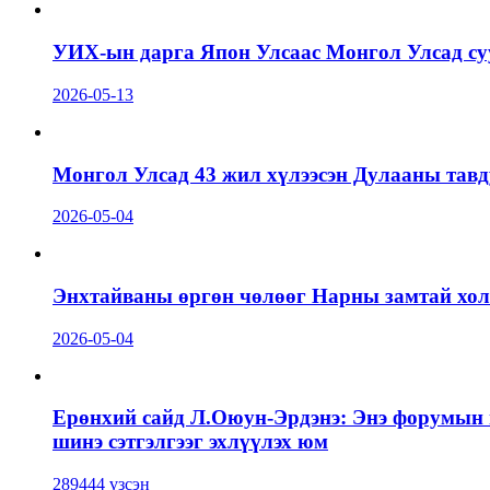
УИХ-ын дарга Япон Улсаас Монгол Улсад суу
2026-05-13
Монгол Улсад 43 жил хүлээсэн Дулааны тавд
2026-05-04
Энхтайваны өргөн чөлөөг Нарны замтай холб
2026-05-04
Ерөнхий сайд Л.Оюун-Эрдэнэ: Энэ форумын г
шинэ сэтгэлгээг эхлүүлэх юм
289444 үзсэн