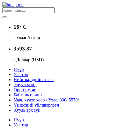
16° C
- Улаанбаатар
3593.87
- Доллар (USD)
Нүүр
Улс төр
Нийгэм, эдийн засаг
Эрүүл мэнд
Орон нутаг
Байгаль орчин
Уяач, хүлэг хоёр / Утас: 80045570/
Үндэсний үйлдвэрлэгч
Хууль эрх зүй
Нүүр
Улс төр