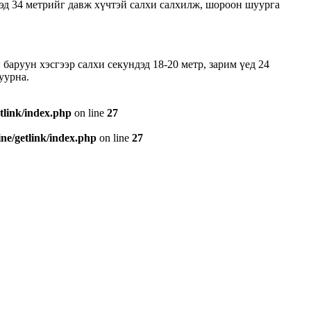
дэд 34 метрийг давж хүчтэй салхи салхилж, шороон шуурга
аруун хэсгээр салхи секундэд 18-20 метр, зарим үед 24
уурна.
tlink/index.php
on line
27
e/getlink/index.php
on line
27