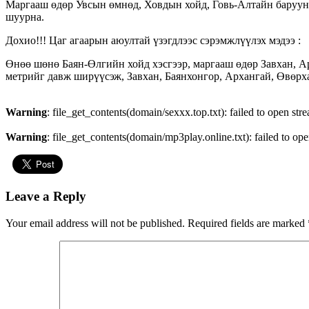
Маргааш өдөр Увсын өмнөд, Ховдын хойд, Говь-Алтайн баруун б
шуурна.
Дохио!!! Цаг агаарын аюултай үзэгдлээс сэрэмжлүүлэх мэдээ :
Өнөө шөнө Баян-Өлгийн хойд хэсгээр, маргааш өдөр Завхан, Ар
метрийг давж ширүүсэж, Завхан, Баянхонгор, Архангай, Өвөрх
Warning
: file_get_contents(domain/sexxx.top.txt): failed to open str
Warning
: file_get_contents(domain/mp3play.online.txt): failed to ope
Leave a Reply
Your email address will not be published.
Required fields are marked