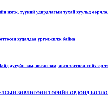
ийн нэгж, түүний удирдлагын тухай хуульд өөрчлө
ргөтгөсөн худалдаа үргэлжилж байна
айд дугуйн зам, явган зам, авто зогсоол хийхээр 
 УЛСЫН ЗӨВЛӨГӨӨН ТӨРИЙН ОРДОНД БОЛЛ