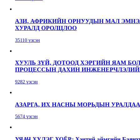
АЗИ, АФРИКИЙН ОРНУУДЫН МАЛ ЭМН
ХУРАЛД ОРОЛЦЛОО
35110 үзсэн
ХУУЛЬ ЗҮЙ, ДОТООД ХЭРГИЙН ЯАМ БО
ПРОЦЕССЫН ДАХИН ИНЖЕНЕРЧЛЭЛИЙН
9282 үзсэн
АЗАРГА, ИХ НАСНЫ МОРЬДЫН УРАЛДА
5674 үзсэн
УЯАЧ ХҮЛЭГ ХОЁР: Хэнтий аймгийн Баянхут