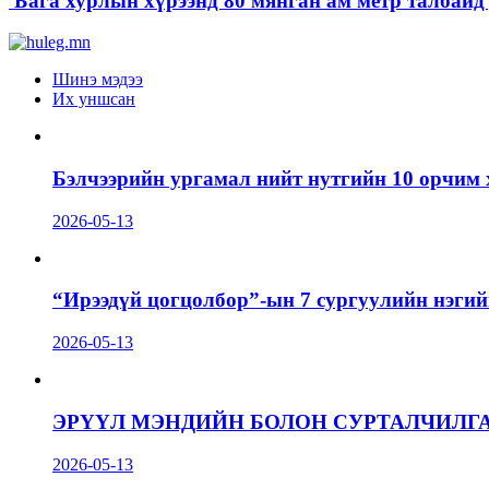
Бага хурлын хүрээнд 80 мянган ам метр талбайд д
Шинэ мэдээ
Их уншсан
Бэлчээрийн ургамал нийт нутгийн 10 орчим 
2026-05-13
“Ирээдүй цогцолбор”-ын 7 сургуулийн нэгий
2026-05-13
ЭРҮҮЛ МЭНДИЙН БОЛОН СУРТАЛЧИЛГ
2026-05-13