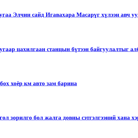
гаа Элчин сайд Игавахара Масарүг хүлээн авч уу
угаар цахилгаан станцын бүтээн байгуулалтыг алб
ох хоёр км авто зам барина
ол зорилго бол жалга довны сэтгэлгээний хана 