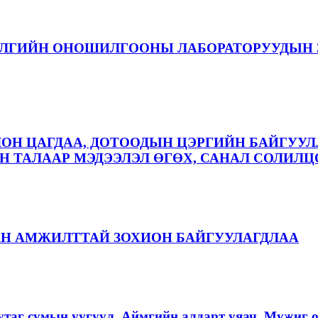
ЭЛГИЙН ОНОШИЛГООНЫ ЛАБОРАТОРУУДЫН 
ЛОН ЦАГДАА, ДОТООДЫН ЦЭРГИЙН БАЙГУУЛ
 ТАЛААР МЭДЭЭЛЭЛ ӨГӨХ, САНАЛ СОЛИЛЦ
АН АМЖИЛТТАЙ ЗОХИОН БАЙГУУЛАГДЛАА
аг сумын уугуул, Аймгийн алдарт уяач, Мужиг о