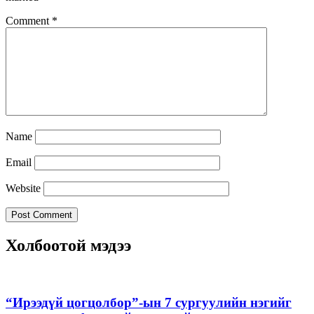
Comment
*
Name
Email
Website
Холбоотой мэдээ
“Ирээдүй цогцолбор”-ын 7 сургуулийн нэгийг