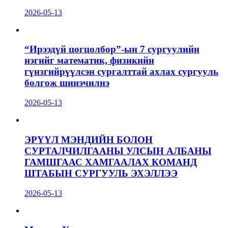
2026-05-13
“Ирээдүй цогцолбор”-ын 7 сургуулийн
нэгийг математик, физикийн
гүнзгийрүүлсэн сургалттай ахлах сургууль
болгож шинэчилнэ
2026-05-13
ЭРҮҮЛ МЭНДИЙН БОЛОН
СУРТАЛЧИЛГААНЫ УЛСЫН АЛБАНЫ
ГАМШГААС ХАМГААЛАХ КОМАНД
ШТАБЫН СУРГУУЛЬ ЭХЭЛЛЭЭ
2026-05-13