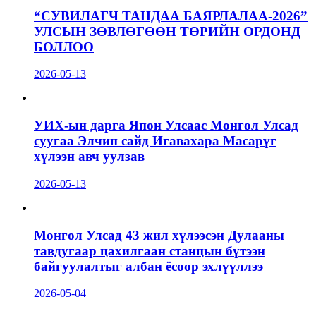
“СУВИЛАГЧ ТАНДАА БАЯРЛАЛАА-2026”
УЛСЫН ЗӨВЛӨГӨӨН ТӨРИЙН ОРДОНД
БОЛЛОО
2026-05-13
УИХ-ын дарга Япон Улсаас Монгол Улсад
суугаа Элчин сайд Игавахара Масарүг
хүлээн авч уулзав
2026-05-13
Монгол Улсад 43 жил хүлээсэн Дулааны
тавдугаар цахилгаан станцын бүтээн
байгуулалтыг албан ёсоор эхлүүллээ
2026-05-04