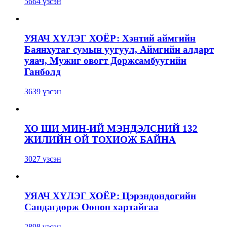
5664 үзсэн
УЯАЧ ХҮЛЭГ ХОЁР: Хэнтий аймгийн
Баянхутаг сумын уугуул, Аймгийн алдарт
уяач, Мужиг овогт Доржсамбуугийн
Ганболд
3639 үзсэн
ХО ШИ МИН-ИЙ МЭНДЭЛСНИЙ 132
ЖИЛИЙН ОЙ ТОХИОЖ БАЙНА
3027 үзсэн
УЯАЧ ХҮЛЭГ ХОЁР: Цэрэндондогийн
Сандагдорж Оонон хартайгаа
2898 үзсэн