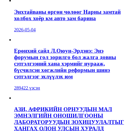
Энхтайваны өргөн чөлөөг Нарны замтай
холбох хоёр км авто зам барина
2026-05-04
Ерөнхий сайд Л.Оюун-Эрдэнэ: Энэ
форумын гол зорилго бол жалга довны
сэтгэлгээний хана хэрмийг нурааж,
бүсчилсэн хөгжлийн реформын шинэ
сэтгэлгээг эхлүүлэх юм
289422 үзсэн
АЗИ, АФРИКИЙН ОРНУУДЫН МАЛ
ЭМНЭЛГИЙН ОНОШИЛГООНЫ
ЛАБОРАТОРУУДЫН ЗОХИЦУУЛАЛТЫГ
ХАНГАХ ОЛОН УЛСЫН ХУРАЛД