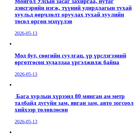
Монгол Улсын засаг захиргаа, нутаг
дэвсгэрийн нэгж, түүний удирдлагын тухай
хуульд өөрчлөлт оруулах тухай хуулийн
төсөл өргөн мэдүүлэв
2026-05-13
Мод бут, сөөгийн суулгац, үр үрслэгээний
өргөтгөсөн худалдаа үргэлжилж байна
2026-05-13
Бага хурлын хүрээнд 80 мянган ам метр
талбайд дугуйн зам, явган зам, авто зогсоол
хийхээр төлөвлөсөн
2026-05-13