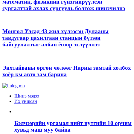
математик, физикийн гүнзгийрүүлсэн
сургалттай ахлах сургууль болгож шинэчилнэ
Монгол Улсад 43 жил хүлээсэн Дулааны
тавдугаар цахилгаан станцын бүтээн
байгуулалтыг албан ёсоор эхлүүллээ
Энхтайваны өргөн чөлөөг Нарны замтай холбох
хоёр км авто зам барина
Шинэ мэдээ
Их уншсан
Бэлчээрийн ургамал нийт нутгийн 10 орчим
хувьд маш муу байна