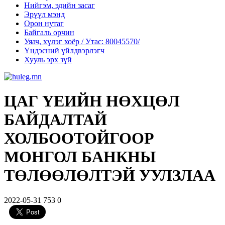
Нийгэм, эдийн засаг
Эрүүл мэнд
Орон нутаг
Байгаль орчин
Уяач, хүлэг хоёр / Утас: 80045570/
Үндэсний үйлдвэрлэгч
Хууль эрх зүй
ЦАГ ҮЕИЙН НӨХЦӨЛ
БАЙДАЛТАЙ
ХОЛБООТОЙГООР
МОНГОЛ БАНКНЫ
ТӨЛӨӨЛӨЛТЭЙ УУЛЗЛАА
2022-05-31
753
0