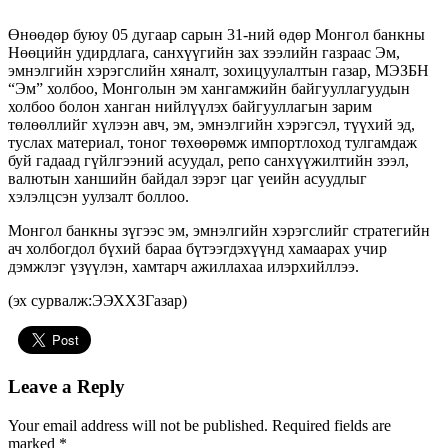
Өнөөдөр буюу 05 дугаар сарын 31-ний өдөр Монгол банкны
Нөөцийн удирдлага, санхүүгийн зах зээлийн газраас Эм,
эмнэлгийн хэрэгслийн хяналт, зохицуулалтын газар, МЭЗБН
“Эм” холбоо, Монголын эм хангамжийн байгууллагуудын
холбоо болон ханган нийлүүлэх байгууллагын зарим
төлөөллийг хүлээн авч, эм, эмнэлгийн хэрэгсэл, түүхий эд,
туслах материал, тоног төхөөрөмж импортлоход тулгамдаж
буй гадаад гүйлгээний асуудал, репо санхүүжилтийн зээл,
валютын ханшийн байдал зэрэг цаг үеийн асуудлыг
хэлэлцсэн уулзалт боллоо.
Монгол банкны зүгээс эм, эмнэлгийн хэрэгслийг стратегийн
ач холбогдол бүхий бараа бүтээгдэхүүнд хамаарах учир
дэмжлэг үзүүлэн, хамтарч ажиллахаа илэрхийллээ.
(эх сурвалж:ЭЭХХЗГазар)
Leave a Reply
Your email address will not be published.
Required fields are
marked
*