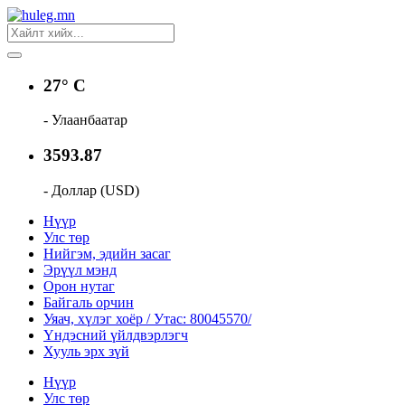
27° C
- Улаанбаатар
3593.87
- Доллар (USD)
Нүүр
Улс төр
Нийгэм, эдийн засаг
Эрүүл мэнд
Орон нутаг
Байгаль орчин
Уяач, хүлэг хоёр / Утас: 80045570/
Үндэсний үйлдвэрлэгч
Хууль эрх зүй
Нүүр
Улс төр