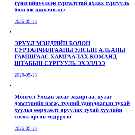
гүнзгийрүүлсэн сургалттай ахлах сургууль
болгож шинэчилнэ
2026-05-13
ЭРҮҮЛ МЭНДИЙН БОЛОН
СУРТАЛЧИЛГААНЫ УЛСЫН АЛБАНЫ
ГАМШГААС ХАМГААЛАХ КОМАНД
ШТАБЫН СУРГУУЛЬ ЭХЭЛЛЭЭ
2026-05-13
Монгол Улсын засаг захиргаа, нутаг
дэвсгэрийн нэгж, түүний удирдлагын тухай
хуульд өөрчлөлт оруулах тухай хуулийн
төсөл өргөн мэдүүлэв
2026-05-13