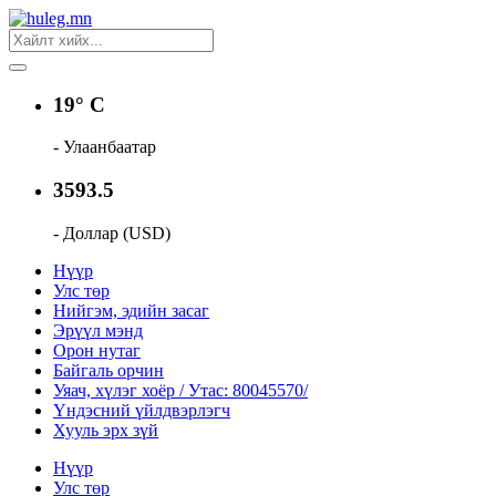
19° C
- Улаанбаатар
3593.5
- Доллар (USD)
Нүүр
Улс төр
Нийгэм, эдийн засаг
Эрүүл мэнд
Орон нутаг
Байгаль орчин
Уяач, хүлэг хоёр / Утас: 80045570/
Үндэсний үйлдвэрлэгч
Хууль эрх зүй
Нүүр
Улс төр