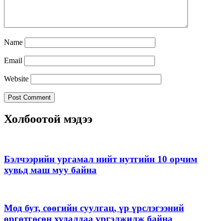
Name
Email
Website
Холбоотой мэдээ
Бэлчээрийн ургамал нийт нутгийн 10 орчим
хувьд маш муу байна
Мод бут, сөөгийн суулгац, үр үрслэгээний
өргөтгөсөн худалдаа үргэлжилж байна