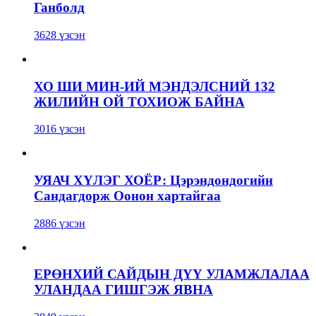
Ганболд
3628 үзсэн
ХО ШИ МИН-ИЙ МЭНДЭЛСНИЙ 132
ЖИЛИЙН ОЙ ТОХИОЖ БАЙНА
3016 үзсэн
УЯАЧ ХҮЛЭГ ХОЁР: Цэрэндондогийн
Сандагдорж Оонон хартайгаа
2886 үзсэн
ЕРӨНХИЙ САЙДЫН ДҮҮ УЛАМЖЛАЛАА
УЛАНДАА ГИШГЭЖ ЯВНА