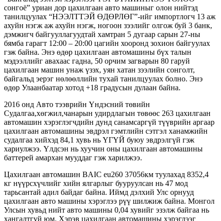
сонгоё” уриан дор цахилгаан авто машиныг олон нийтэд
танилцуулах “НЭЭЛТТЭЙ ӨДӨРЛӨГ”-ийг импортлогч 13 аж
ахуйн нэгж аж ахуйн нэгж, ногоон зээлийг олгож буй 3 банк,
дэмжигч байгууллагуудтай хамтран 5 дугаар сарын 27-ны
бямба гарагт 12:00 – 20:00 цагийн
хооронд зохион байгуулах
гэж байна. Энэ өдөр цахилгаан автомашины бүх талын
мэдээллийг авахаас гадна, 50 орчим загварын 80 гаруй
цахилгаан машин унаж үзэх, уян хатан зээлийн сонголт,
байгальд эерэг нөлөөллийн тухай танилцуулах болно. Энэ
өдөр Улаанбаатар хотод +18 градусын дулаан байна.
2016 онд Авто тээврийн Үндэсний төвийн
Судалгаа,хөгжил,чанарын удирдлагын төвөөс 263 цахилгаан
автомашин хэрэглэгчдийн дунд санамсаргүй түүврийн аргаар
цахилгаан автомашины эвдрэл гэмтлийн сэтгэл ханамжийн
судалгаа хийхэд 84,1 хувь нь ҮГҮЙ буюу эвдрэлгүй гэж
хариулжээ. Үлдсэн нь хуучин оны цахилгаан автомашины
баттерей амархан мууддаг гэж харилжээ.
Цахилгаан автомашин BAIC eu260 37056км туулахад 8352,4
кг нүүрсхүчлийг хийн ялгарлыг бууруулсан нь 47 мод
тарьсантай адил байдаг байна. Иймд дэлхий Улс орнууд
цахилгаан авто машины хэрэглээ рүү шилжиж байна. Монгол
Улсын хувьд нийт авто машины 0,04 хувийг эзэлж байгаа нь
хангалтгүй юм. Хэрэв цахилгаан автомашины хэрэглээг