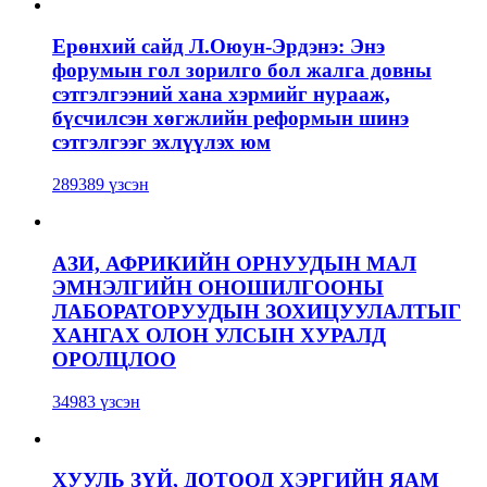
Ерөнхий сайд Л.Оюун-Эрдэнэ: Энэ
форумын гол зорилго бол жалга довны
сэтгэлгээний хана хэрмийг нурааж,
бүсчилсэн хөгжлийн реформын шинэ
сэтгэлгээг эхлүүлэх юм
289389 үзсэн
АЗИ, АФРИКИЙН ОРНУУДЫН МАЛ
ЭМНЭЛГИЙН ОНОШИЛГООНЫ
ЛАБОРАТОРУУДЫН ЗОХИЦУУЛАЛТЫГ
ХАНГАХ ОЛОН УЛСЫН ХУРАЛД
ОРОЛЦЛОО
34983 үзсэн
ХУУЛЬ ЗҮЙ, ДОТООД ХЭРГИЙН ЯАМ