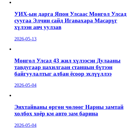
УИХ-ын дарга Япон Улсаас Монгол Улсад
суугаа Элчин сайд Игавахара Масарүг
хүлээн авч уулзав
2026-05-13
Монгол Улсад 43 жил хүлээсэн Дулааны
тавдугаар цахилгаан станцын бүтээн
байгуулалтыг албан ёсоор эхлүүллээ
2026-05-04
Энхтайваны өргөн чөлөөг Нарны замтай
холбох хоёр км авто зам барина
2026-05-04