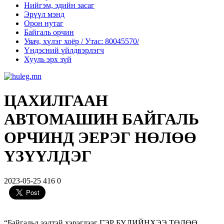
Нийгэм, эдийн засаг
Эрүүл мэнд
Орон нутаг
Байгаль орчин
Уяач, хүлэг хоёр / Утас: 80045570/
Үндэсний үйлдвэрлэгч
Хууль эрх зүй
ЦАХИЛГААН
АВТОМАШИН БАЙГАЛЬ
ОРЧИНД ЭЕРЭГ НӨЛӨӨ
ҮЗҮҮЛДЭГ
2023-05-25
416
0
“Байгальд ээлтэй хэрэглээг ГЭР БҮЛИЙНХЭЭ ТӨЛӨӨ