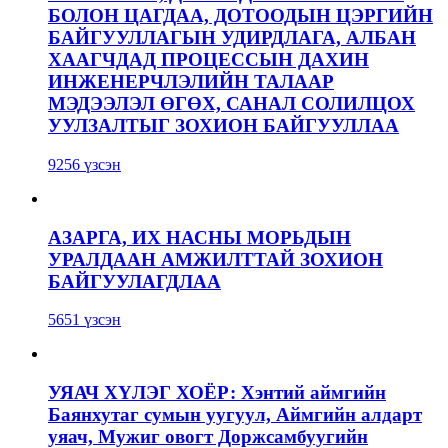
БОЛОН ЦАГДАА, ДОТООДЫН ЦЭРГИЙН
БАЙГУУЛЛАГЫН УДИРДЛАГА, АЛБАН
ХААГЧДАД ПРОЦЕССЫН ДАХИН
ИНЖЕНЕРЧЛЭЛИЙН ТАЛААР
МЭДЭЭЛЭЛ ӨГӨХ, САНАЛ СОЛИЛЦОХ
УУЛЗАЛТЫГ ЗОХИОН БАЙГУУЛЛАА
9256 үзсэн
АЗАРГА, ИХ НАСНЫ МОРЬДЫН
УРАЛДААН АМЖИЛТТАЙ ЗОХИОН
БАЙГУУЛАГДЛАА
5651 үзсэн
УЯАЧ ХҮЛЭГ ХОЁР: Хэнтий аймгийн
Баянхутаг сумын уугуул, Аймгийн алдарт
уяач, Мужиг овогт Доржсамбуугийн