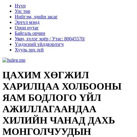
Нүүр
Улс төр
Нийгэм, эдийн засаг
Эрүүл мэнд
Орон нутаг
Байгаль орчин
Уяач, хүлэг хоёр / Утас: 80045570/
Үндэсний үйлдвэрлэгч
Хууль эрх зүй
ЦАХИМ ХӨГЖИЛ
ХАРИЛЦАА ХОЛБООНЫ
ЯАМ БОДЛОГО ҮЙЛ
АЖИЛЛАГААНДАА
ХИЛИЙН ЧАНАД ДАХЬ
МОНГОЛЧУУДЫН