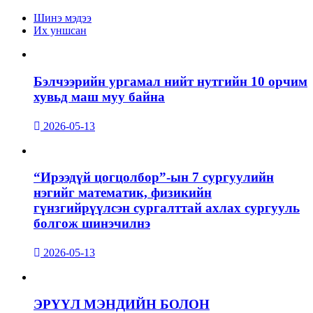
Шинэ мэдээ
Их уншсан
Бэлчээрийн ургамал нийт нутгийн 10 орчим
хувьд маш муу байна
2026-05-13
“Ирээдүй цогцолбор”-ын 7 сургуулийн
нэгийг математик, физикийн
гүнзгийрүүлсэн сургалттай ахлах сургууль
болгож шинэчилнэ
2026-05-13
ЭРҮҮЛ МЭНДИЙН БОЛОН