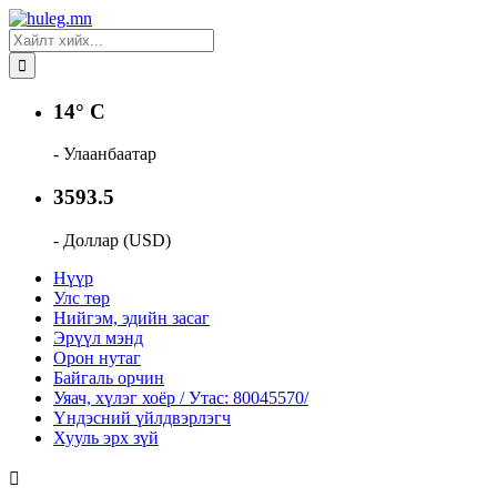
14° C
- Улаанбаатар
3593.5
- Доллар (USD)
Нүүр
Улс төр
Нийгэм, эдийн засаг
Эрүүл мэнд
Орон нутаг
Байгаль орчин
Уяач, хүлэг хоёр / Утас: 80045570/
Үндэсний үйлдвэрлэгч
Хууль эрх зүй