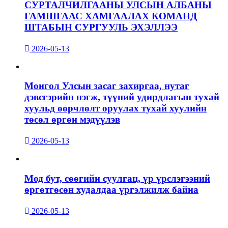
СУРТАЛЧИЛГААНЫ УЛСЫН АЛБАНЫ
ГАМШГААС ХАМГААЛАХ КОМАНД
ШТАБЫН СУРГУУЛЬ ЭХЭЛЛЭЭ
2026-05-13
Монгол Улсын засаг захиргаа, нутаг
дэвсгэрийн нэгж, түүний удирдлагын тухай
хуульд өөрчлөлт оруулах тухай хуулийн
төсөл өргөн мэдүүлэв
2026-05-13
Мод бут, сөөгийн суулгац, үр үрслэгээний
өргөтгөсөн худалдаа үргэлжилж байна
2026-05-13