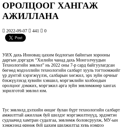
ОРОЛЦООГ ХАНГАЖ
АЖИЛЛАНА
2022-09-07
441
0
УИХ дахь Инновац цахим бодлогын байнгын хорооны
даргын дэргэдэх “Хилийн чанад дахь Монголчуудын
Технологийн зөвлөл” нь 2022 оны 7-р сард байгуулагдсан
бөгөөд мэдээллийн технологийн салбарт хууль тогтоомжийг
үр дүнтэй хэрэгжүүлэх, салбарын хөгжил, эрх зүйн орчныг
бэхжүүлэхэд хувийн хэвшил, мэргэжлийн холбоодын
оролцоог дэмжих, мэргэжил арга зүйн зөвлөмжөөр
хангах
зорилготой зөвлөл юм.
Тус зөвлөлд дэлхийн өнцөг булан бүрт технологийн салбарт
амжилттай ажиллаж буй шилдэг мэргэжилтнүүд, эрдэмтэн
судлаачид хамтран судалгаа, зөвлөмж боловсруулж, МУ-ын
хэмжээнд өрнөж буй цахим шилжилтэд хувь нэмрээ