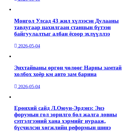
Монгол Улсад 43 жил хүлээсэн Дулааны
тавдугаар цахилгаан станцын бүтээн
байгуулалтыг албан ёсоор эхлүүллээ
2026-05-04
Энхтайваны өргөн чөлөөг Нарны замтай
холбох хоёр км авто зам барина
2026-05-04
Ерөнхий сайд Л.Оюун-Эрдэнэ: Энэ
форумын гол зорилго бол жалга довны
сэтгэлгээний хана хэрмийг нурааж,
бүсчилсэн хөгжлийн реформын шинэ