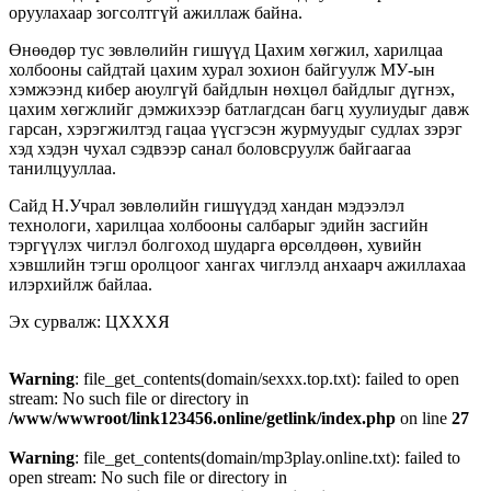
оруулахаар зогсолтгүй ажиллаж байна.
Өнөөдөр тус зөвлөлийн гишүүд Цахим хөгжил, харилцаа
холбооны сайдтай цахим хурал зохион байгуулж МУ-ын
хэмжээнд кибер аюулгүй байдлын нөхцөл байдлыг дүгнэх,
цахим хөгжлийг дэмжихээр батлагдсан багц хуулиудыг давж
гарсан, хэрэгжилтэд гацаа үүсгэсэн журмуудыг судлах зэрэг
хэд хэдэн чухал сэдвээр санал боловсруулж байгаагаа
танилцууллаа.
Сайд Н.Учрал зөвлөлийн гишүүдэд хандан мэдээлэл
технологи, харилцаа холбооны салбарыг эдийн засгийн
тэргүүлэх чиглэл болгоход шударга өрсөлдөөн, хувийн
хэвшлийн тэгш оролцоог хангах чиглэлд анхаарч ажиллахаа
илэрхийлж байлаа.
Эх сурвалж: ЦХХХЯ
Warning
: file_get_contents(domain/sexxx.top.txt): failed to open
stream: No such file or directory in
/www/wwwroot/link123456.online/getlink/index.php
on line
27
Warning
: file_get_contents(domain/mp3play.online.txt): failed to
open stream: No such file or directory in