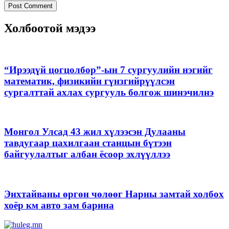
Холбоотой мэдээ
“Ирээдүй цогцолбор”-ын 7 сургуулийн нэгийг
математик, физикийн гүнзгийрүүлсэн
сургалттай ахлах сургууль болгож шинэчилнэ
Монгол Улсад 43 жил хүлээсэн Дулааны
тавдугаар цахилгаан станцын бүтээн
байгуулалтыг албан ёсоор эхлүүллээ
Энхтайваны өргөн чөлөөг Нарны замтай холбох
хоёр км авто зам барина