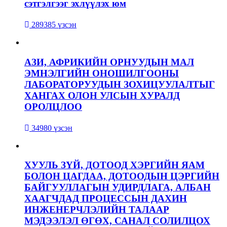
сэтгэлгээг эхлүүлэх юм
289385 үзсэн
АЗИ, АФРИКИЙН ОРНУУДЫН МАЛ
ЭМНЭЛГИЙН ОНОШИЛГООНЫ
ЛАБОРАТОРУУДЫН ЗОХИЦУУЛАЛТЫГ
ХАНГАХ ОЛОН УЛСЫН ХУРАЛД
ОРОЛЦЛОО
34980 үзсэн
ХУУЛЬ ЗҮЙ, ДОТООД ХЭРГИЙН ЯАМ
БОЛОН ЦАГДАА, ДОТООДЫН ЦЭРГИЙН
БАЙГУУЛЛАГЫН УДИРДЛАГА, АЛБАН
ХААГЧДАД ПРОЦЕССЫН ДАХИН
ИНЖЕНЕРЧЛЭЛИЙН ТАЛААР
МЭДЭЭЛЭЛ ӨГӨХ, САНАЛ СОЛИЛЦОХ