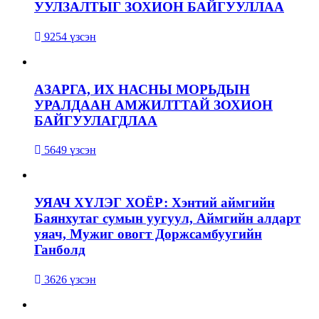
УУЛЗАЛТЫГ ЗОХИОН БАЙГУУЛЛАА
9254 үзсэн
АЗАРГА, ИХ НАСНЫ МОРЬДЫН
УРАЛДААН АМЖИЛТТАЙ ЗОХИОН
БАЙГУУЛАГДЛАА
5649 үзсэн
УЯАЧ ХҮЛЭГ ХОЁР: Хэнтий аймгийн
Баянхутаг сумын уугуул, Аймгийн алдарт
уяач, Мужиг овогт Доржсамбуугийн
Ганболд
3626 үзсэн