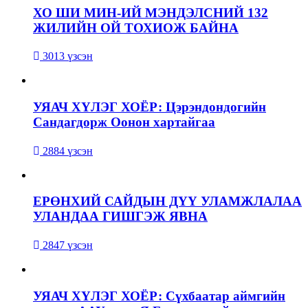
ХО ШИ МИН-ИЙ МЭНДЭЛСНИЙ 132
ЖИЛИЙН ОЙ ТОХИОЖ БАЙНА
3013 үзсэн
УЯАЧ ХҮЛЭГ ХОЁР: Цэрэндондогийн
Сандагдорж Оонон хартайгаа
2884 үзсэн
ЕРӨНХИЙ САЙДЫН ДҮҮ УЛАМЖЛАЛАА
УЛАНДАА ГИШГЭЖ ЯВНА
2847 үзсэн
УЯАЧ ХҮЛЭГ ХОЁР: Сүхбаатар аймгийн