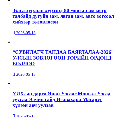
Бага хурлын хүрээнд 80 мянган ам метр
талбайд дугуйн зам, явган зам, авто зогсоол
хийхээр төлөвлөсөн
2026-05-13
“СУВИЛАГЧ ТАНДАА БАЯРЛАЛАА-2026”
УЛСЫН ЗӨВЛӨГӨӨН ТӨРИЙН ОРДОНД
БОЛЛОО
2026-05-13
УИХ-ын дарга Япон Улсаас Монгол Улсад
суугаа Элчин сайд Игавахара Масарүг
хүлээн авч уулзав
2026-05-13