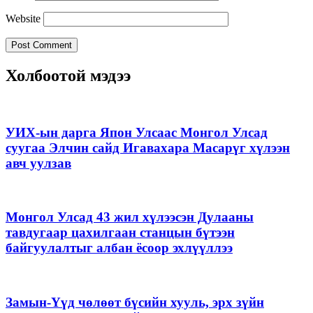
Website
Холбоотой мэдээ
УИХ-ын дарга Япон Улсаас Монгол Улсад
суугаа Элчин сайд Игавахара Масарүг хүлээн
авч уулзав
Монгол Улсад 43 жил хүлээсэн Дулааны
тавдугаар цахилгаан станцын бүтээн
байгуулалтыг албан ёсоор эхлүүллээ
Замын-Үүд чөлөөт бүсийн хууль, эрх зүйн