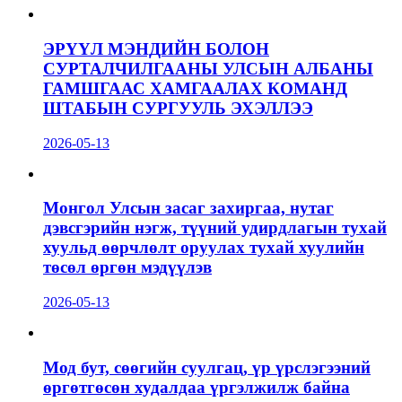
ЭРҮҮЛ МЭНДИЙН БОЛОН
СУРТАЛЧИЛГААНЫ УЛСЫН АЛБАНЫ
ГАМШГААС ХАМГААЛАХ КОМАНД
ШТАБЫН СУРГУУЛЬ ЭХЭЛЛЭЭ
2026-05-13
Монгол Улсын засаг захиргаа, нутаг
дэвсгэрийн нэгж, түүний удирдлагын тухай
хуульд өөрчлөлт оруулах тухай хуулийн
төсөл өргөн мэдүүлэв
2026-05-13
Мод бут, сөөгийн суулгац, үр үрслэгээний
өргөтгөсөн худалдаа үргэлжилж байна