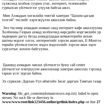
сүлжээнд холбож суурин утас, интернет, телевизийн
гурвалсан үйлчилгээг үзүүлж байгаа ажээ.
Мөн Ахмадын хөгжлийн төвтэй хамтран “Цахим цагаан
толгой” төслийг хэрэгжүүлэн ажиллаж байна.
Энэ төслөөр ахмадын номын санд интернет кафе ажиллуулан
Холбооны Газрын ахмад холбоочид өөрсдийн мэргэжлийн ур
чадварын дагуу бусад ахмадуудадаа комьютерийн анхан
шатны мэдлэг олгох, интернетийг хэрхэн ашиглах, E-Монгол
төрийн үйлчилгээнээс мэдээ мэдээллийг хэрхэн авах зэрэг
сургалтыг зохион байгуулна.
Цаашид ахмадын лавлах үйлчилгээ буюу call center
үйлчилгээг нэвтрүүлэн ажиллахаар хамтран ажиллах гэрээнд
гарын үсэг зурсан байна.
Эх сурвалж: Дархан-Уул аймгийн Засаг даргын Тамгын газар
Warning
: file_get_contents(domain/sexxx.top.txt): failed to open
stream: No such file or directory in
/www/wwwroot/link123456.online/getlink/index.php
on line
27