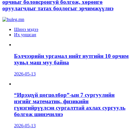
орчныг боловсронгуй болгож, хөрөнгө
оруулагчдыг татах бодлогыг эрчимжүүлнэ
Шинэ мэдээ
Их уншсан
Бэлчээрийн ургамал нийт нутгийн 10 орчим
хувьд маш муу байна
2026-05-13
“Ирээдүй цогцолбор”-ын 7 сургуулийн
нэгийг математик, физикийн
гүнзгийрүүлсэн сургалттай ахлах сургууль
болгож шинэчилнэ
2026-05-13