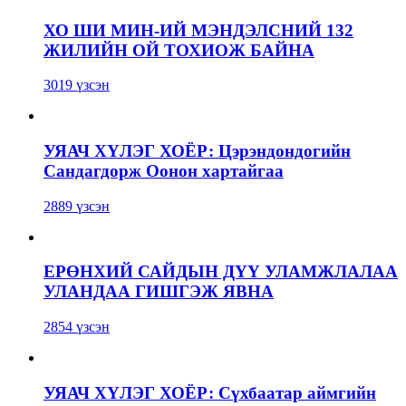
ХО ШИ МИН-ИЙ МЭНДЭЛСНИЙ 132
ЖИЛИЙН ОЙ ТОХИОЖ БАЙНА
3019 үзсэн
УЯАЧ ХҮЛЭГ ХОЁР: Цэрэндондогийн
Сандагдорж Оонон хартайгаа
2889 үзсэн
ЕРӨНХИЙ САЙДЫН ДҮҮ УЛАМЖЛАЛАА
УЛАНДАА ГИШГЭЖ ЯВНА
2854 үзсэн
УЯАЧ ХҮЛЭГ ХОЁР: Сүхбаатар аймгийн