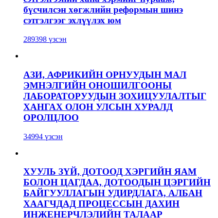
бүсчилсэн хөгжлийн реформын шинэ
сэтгэлгээг эхлүүлэх юм
289398 үзсэн
АЗИ, АФРИКИЙН ОРНУУДЫН МАЛ
ЭМНЭЛГИЙН ОНОШИЛГООНЫ
ЛАБОРАТОРУУДЫН ЗОХИЦУУЛАЛТЫГ
ХАНГАХ ОЛОН УЛСЫН ХУРАЛД
ОРОЛЦЛОО
34994 үзсэн
ХУУЛЬ ЗҮЙ, ДОТООД ХЭРГИЙН ЯАМ
БОЛОН ЦАГДАА, ДОТООДЫН ЦЭРГИЙН
БАЙГУУЛЛАГЫН УДИРДЛАГА, АЛБАН
ХААГЧДАД ПРОЦЕССЫН ДАХИН
ИНЖЕНЕРЧЛЭЛИЙН ТАЛААР