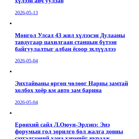
хүлээн авч уулзав
2026-05-13
Монгол Улсад 43 жил хүлээсэн Дулааны
тавдугаар цахилгаан станцын бүтээн
байгуулалтыг албан ёсоор эхлүүллээ
2026-05-04
Энхтайваны өргөн чөлөөг Нарны замтай
холбох хоёр км авто зам барина
2026-05-04
Ерөнхий сайд Л.Оюун-Эрдэнэ: Энэ
форумын гол зорилго бол жалга довны
сэтгэлгээний хана хэрмийг нурааж,