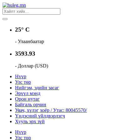
25° C
- Улаанбаатар
3593.93
- Доллар (USD)
Нүүр
Улс төр
Нийгэм, эдийн засаг
Эрүүл мэнд
Орон нутаг
Байгаль орчин
Уяач, хүлэг хоёр / Утас: 80045570/
Үндэсний үйлдвэрлэгч
Хууль эрх зүй
Нүүр
Улс төр