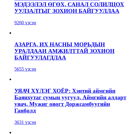
МЭДЭЭЛЭЛ ӨГӨХ, САНАЛ СОЛИЛЦОХ
УУЛЗАЛТЫГ ЗОХИОН БАЙГУУЛЛАА
9260 үзсэн
АЗАРГА, ИХ НАСНЫ МОРЬДЫН
УРАЛДААН АМЖИЛТТАЙ ЗОХИОН
БАЙГУУЛАГДЛАА
5655 үзсэн
УЯАЧ ХҮЛЭГ ХОЁР: Хэнтий аймгийн
Баянхутаг сумын уугуул, Аймгийн алдарт
уяач, Мужиг овогт Доржсамбуугийн
Ганболд
3631 үзсэн