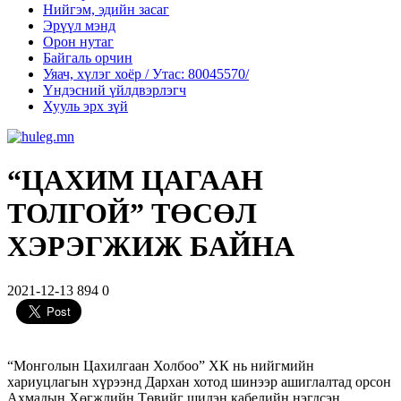
Нийгэм, эдийн засаг
Эрүүл мэнд
Орон нутаг
Байгаль орчин
Уяач, хүлэг хоёр / Утас: 80045570/
Үндэсний үйлдвэрлэгч
Хууль эрх зүй
“ЦАХИМ ЦАГААН
ТОЛГОЙ” ТӨСӨЛ
ХЭРЭГЖИЖ БАЙНА
2021-12-13
894
0
“Монголын Цахилгаан Холбоо” ХК нь нийгмийн
хариуцлагын хүрээнд Дархан хотод шинээр ашиглалтад орсон
Ахмадын Хөгжлийн Төвийг шилэн кабелийн нэгдсэн