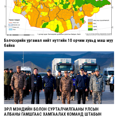
Бэлчээрийн ургамал нийт нутгийн 10 орчим хувьд маш муу
байна
ЭРҮҮЛ МЭНДИЙН БОЛОН СУРТАЛЧИЛГААНЫ УЛСЫН
АЛБАНЫ ГАМШГААС ХАМГААЛАХ КОМАНД ШТАБЫН