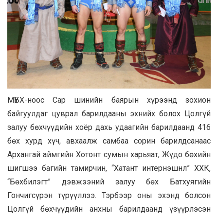
МҮБХ-ноос Сар шинийн баярын хүрээнд зохион
байгуулдаг цуврал барилдааны эхнийх болох Цолгүй
залуу
бөхчүүдийн хоёр дахь удаагийн барилдаанд 416
бөх хурд хүч, авхаалж самбаа сорин барилдсанаас
Архангай аймгийн Хотонт сумын харьяат, Жүдо бөхийн
шигшээ багийн тамирчин, “Хатант интернэшнл” ХХК,
“Бөхбилэгт” дэвжээний залуу бөх Батхуягийн
Гончигсүрэн түрүүллээ. Тэрбээр оны эхэнд болсон
Цолгүй бөхчүүдийн анхны барилдаанд үзүүрлэсэн