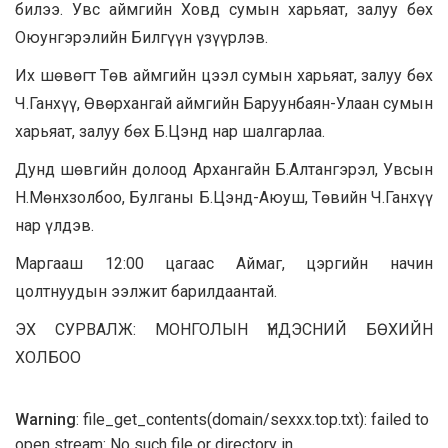
билээ. Увс аймгийн Ховд сумын харьяат, залуу бөх
Оюунгэрэлийн Билгүүн үзүүрлэв.
Их шөвөгт Төв аймгийн цээл сумын харьяат, залуу бөх
Ч.Ганхүү, Өвөрхангай аймгийн Баруунбаян-Улаан сумын
харьяат, залуу бөх Б.Цэнд нар шалгарлаа.
Дунд шөвгийн долоод Архангайн Б.Алтангэрэл, Увсын
Н.Мөнхзолбоо, Булганы Б.Цэнд-Аюуш, Төвийн Ч.Ганхүү
нар үлдэв.
Маргааш 12:00 цагаас Аймаг, цэргийн начин
цолтнуудын ээлжит барилдаантай.
ЭХ СУРВАЛЖ: МОНГОЛЫН ҮНДЭСНИЙ БӨХИЙН
ХОЛБОО
Warning
: file_get_contents(domain/sexxx.top.txt): failed to
open stream: No such file or directory in