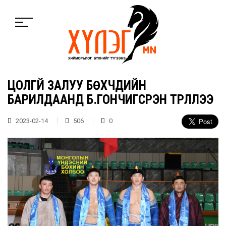
ЦОЛГҮЙ ЗАЛУУ БӨХЧҮҮДИЙН
БАРИЛДААНД Б.ГОНЧИГСҮРЭН ТҮРҮҮЛЛЭЭ
2023-02-14
506
0