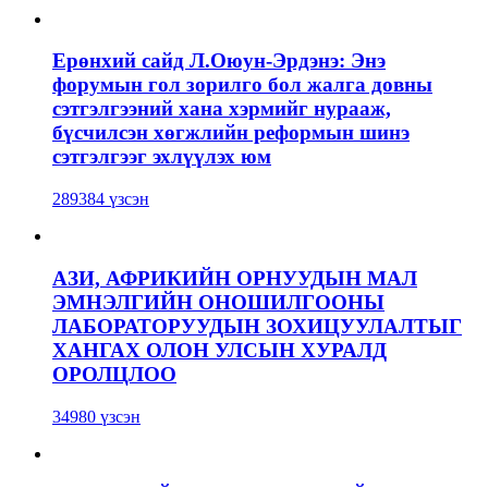
Ерөнхий сайд Л.Оюун-Эрдэнэ: Энэ
форумын гол зорилго бол жалга довны
сэтгэлгээний хана хэрмийг нурааж,
бүсчилсэн хөгжлийн реформын шинэ
сэтгэлгээг эхлүүлэх юм
289384 үзсэн
АЗИ, АФРИКИЙН ОРНУУДЫН МАЛ
ЭМНЭЛГИЙН ОНОШИЛГООНЫ
ЛАБОРАТОРУУДЫН ЗОХИЦУУЛАЛТЫГ
ХАНГАХ ОЛОН УЛСЫН ХУРАЛД
ОРОЛЦЛОО
34980 үзсэн