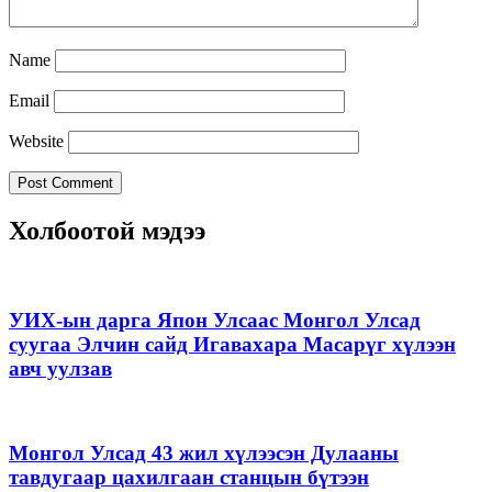
Name
Email
Website
Холбоотой мэдээ
УИХ-ын дарга Япон Улсаас Монгол Улсад
суугаа Элчин сайд Игавахара Масарүг хүлээн
авч уулзав
Монгол Улсад 43 жил хүлээсэн Дулааны
тавдугаар цахилгаан станцын бүтээн