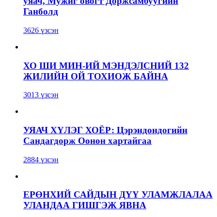
уяач, Мужиг овогт Доржсамбуугийн
Ганболд
3626 үзсэн
ХО ШИ МИН-ИЙ МЭНДЭЛСНИЙ 132
ЖИЛИЙН ОЙ ТОХИОЖ БАЙНА
3013 үзсэн
УЯАЧ ХҮЛЭГ ХОЁР: Цэрэндондогийн
Сандагдорж Оонон хартайгаа
2884 үзсэн
ЕРӨНХИЙ САЙДЫН ДҮҮ УЛАМЖЛАЛАА
УЛАНДАА ГИШГЭЖ ЯВНА