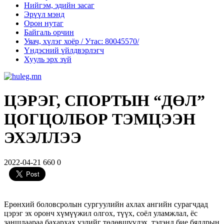
Нийгэм, эдийн засаг
Эрүүл мэнд
Орон нутаг
Байгаль орчин
Уяач, хүлэг хоёр / Утас: 80045570/
Үндэсний үйлдвэрлэгч
Хууль эрх зүй
ЦЭРЭГ, СПОРТЫН “ДӨЛ”
ЦОГЦОЛБОР ТЭМЦЭЭН
ЭХЭЛЛЭЭ
2022-04-21
660
0
Ерөнхий боловсролын сургуулийн ахлах ангийн сурагчдад
цэрэг эх оронч хүмүүжил олгох, түүх, соёл уламжлал, ёс
заншлаараа бахархах үзлийг төлөвшүүлэх, тэдэнд бие бялдрын