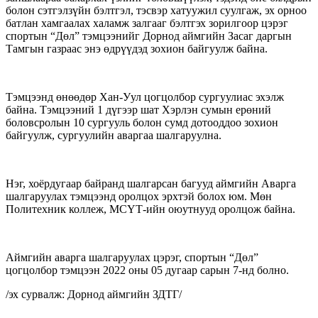
болон сэтгэлзүйн бэлтгэл, тэсвэр хатуужил суулгаж, эх орноо
батлан хамгаалах халамж залгааг бэлтгэх зорилгоор цэрэг
спортын “Дөл” тэмцээнийг Дорнод аймгийн Засаг даргын
Тамгын газраас энэ өдрүүдэд зохион байгуулж байна.
Тэмцээнд өнөөдөр Хан-Уул цогцолбор сургуулиас эхэлж
байна. Тэмцээний 1 дүгээр шат Хэрлэн сумын ерөний
боловсролын 10 сургууль болон сумд дотооддоо зохион
байгуулж, сургуулийн аваргаа шалгаруулна.
Нэг, хоёрдугаар байранд шалгарсан багууд аймгийн Аварга
шалгаруулах тэмцээнд оролцох эрхтэй болох юм. Мөн
Политехник коллеж, МСҮТ-ийн оюутнууд оролцож байна.
Аймгийн аварга шалгаруулах цэрэг, спортын “Дөл”
цогцолбор тэмцээн 2022 оны 05 дугаар сарын 7-нд болно.
/эх сурвалж: Дорнод аймгийн ЗДТГ/