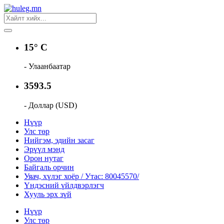
15° C
- Улаанбаатар
3593.5
- Доллар (USD)
Нүүр
Улс төр
Нийгэм, эдийн засаг
Эрүүл мэнд
Орон нутаг
Байгаль орчин
Уяач, хүлэг хоёр / Утас: 80045570/
Үндэсний үйлдвэрлэгч
Хууль эрх зүй
Нүүр
Улс төр