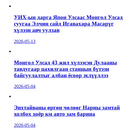
УИХ-ын дарга Япон Улсаас Монгол Улсад
суугаа Элчин сайд Игавахара Масарүг
хүлээн авч уулзав
2026-05-13
Монгол Улсад 43 жил хүлээсэн Дулааны
тавдугаар цахилгаан станцын бүтээн
байгуулалтыг албан ёсоор эхлүүллээ
2026-05-04
Энхтайваны өргөн чөлөөг Нарны замтай
холбох хоёр км авто зам барина
2026-05-04