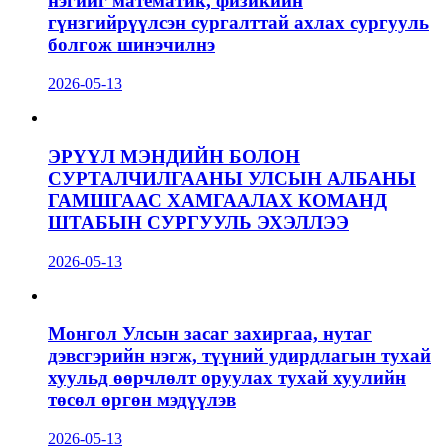
нэгийг математик, физикийн
гүнзгийрүүлсэн сургалттай ахлах сургууль
болгож шинэчилнэ
2026-05-13
ЭРҮҮЛ МЭНДИЙН БОЛОН
СУРТАЛЧИЛГААНЫ УЛСЫН АЛБАНЫ
ГАМШГААС ХАМГААЛАХ КОМАНД
ШТАБЫН СУРГУУЛЬ ЭХЭЛЛЭЭ
2026-05-13
Монгол Улсын засаг захиргаа, нутаг
дэвсгэрийн нэгж, түүний удирдлагын тухай
хуульд өөрчлөлт оруулах тухай хуулийн
төсөл өргөн мэдүүлэв
2026-05-13