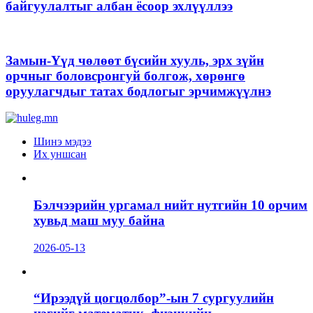
байгуулалтыг албан ёсоор эхлүүллээ
Замын-Үүд чөлөөт бүсийн хууль, эрх зүйн
орчныг боловсронгуй болгож, хөрөнгө
оруулагчдыг татах бодлогыг эрчимжүүлнэ
Шинэ мэдээ
Их уншсан
Бэлчээрийн ургамал нийт нутгийн 10 орчим
хувьд маш муу байна
2026-05-13
“Ирээдүй цогцолбор”-ын 7 сургуулийн