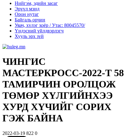
Нийгэм, эдийн засаг
Эрүүл мэнд
Орон нутаг
Байгаль орчин
Уяач, хүлэг хоёр / Утас: 80045570/
Үндэсний үйлдвэрлэгч
Хууль эрх зүй
ЧИНГИС
МАСТЕРКРОСС-2022-Т 58
ТАМИРЧИН ОРОЛЦОЖ
ТӨМӨР ХҮЛГИЙНХЭЭ
ХУРД ХҮЧИЙГ СОРИХ
ГЭЖ БАЙНА
2022-03-19
822
0