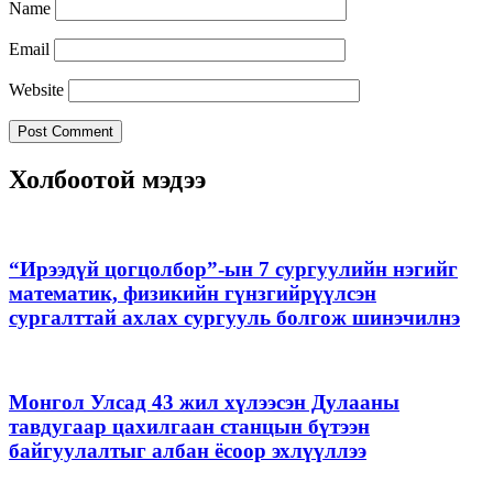
Name
Email
Website
Холбоотой мэдээ
“Ирээдүй цогцолбор”-ын 7 сургуулийн нэгийг
математик, физикийн гүнзгийрүүлсэн
сургалттай ахлах сургууль болгож шинэчилнэ
Монгол Улсад 43 жил хүлээсэн Дулааны
тавдугаар цахилгаан станцын бүтээн
байгуулалтыг албан ёсоор эхлүүллээ