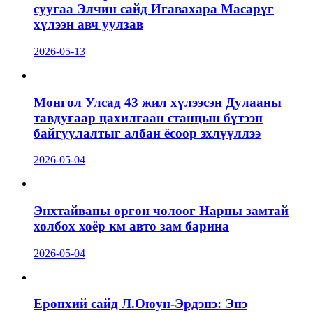
суугаа Элчин сайд Игавахара Масарүг
хүлээн авч уулзав
2026-05-13
Монгол Улсад 43 жил хүлээсэн Дулааны
тавдугаар цахилгаан станцын бүтээн
байгуулалтыг албан ёсоор эхлүүллээ
2026-05-04
Энхтайваны өргөн чөлөөг Нарны замтай
холбох хоёр км авто зам барина
2026-05-04
Ерөнхий сайд Л.Оюун-Эрдэнэ: Энэ