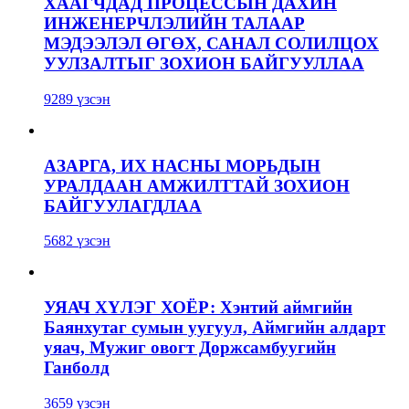
ХААГЧДАД ПРОЦЕССЫН ДАХИН
ИНЖЕНЕРЧЛЭЛИЙН ТАЛААР
МЭДЭЭЛЭЛ ӨГӨХ, САНАЛ СОЛИЛЦОХ
УУЛЗАЛТЫГ ЗОХИОН БАЙГУУЛЛАА
9289 үзсэн
АЗАРГА, ИХ НАСНЫ МОРЬДЫН
УРАЛДААН АМЖИЛТТАЙ ЗОХИОН
БАЙГУУЛАГДЛАА
5682 үзсэн
УЯАЧ ХҮЛЭГ ХОЁР: Хэнтий аймгийн
Баянхутаг сумын уугуул, Аймгийн алдарт
уяач, Мужиг овогт Доржсамбуугийн
Ганболд
3659 үзсэн