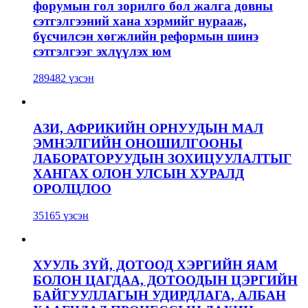
форумын гол зорилго бол жалга довны
сэтгэлгээний хана хэрмийг нурааж,
бүсчилсэн хөгжлийн реформын шинэ
сэтгэлгээг эхлүүлэх юм
289482 үзсэн
АЗИ, АФРИКИЙН ОРНУУДЫН МАЛ
ЭМНЭЛГИЙН ОНОШИЛГООНЫ
ЛАБОРАТОРУУДЫН ЗОХИЦУУЛАЛТЫГ
ХАНГАХ ОЛОН УЛСЫН ХУРАЛД
ОРОЛЦЛОО
35165 үзсэн
ХУУЛЬ ЗҮЙ, ДОТООД ХЭРГИЙН ЯАМ
БОЛОН ЦАГДАА, ДОТООДЫН ЦЭРГИЙН
БАЙГУУЛЛАГЫН УДИРДЛАГА, АЛБАН