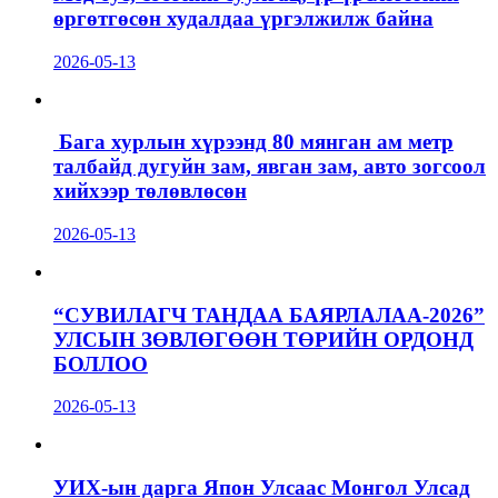
өргөтгөсөн худалдаа үргэлжилж байна
2026-05-13
Бага хурлын хүрээнд 80 мянган ам метр
талбайд дугуйн зам, явган зам, авто зогсоол
хийхээр төлөвлөсөн
2026-05-13
“СУВИЛАГЧ ТАНДАА БАЯРЛАЛАА-2026”
УЛСЫН ЗӨВЛӨГӨӨН ТӨРИЙН ОРДОНД
БОЛЛОО
2026-05-13
УИХ-ын дарга Япон Улсаас Монгол Улсад