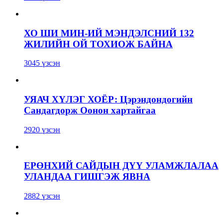
ХО ШИ МИН-ИЙ МЭНДЭЛСНИЙ 132
ЖИЛИЙН ОЙ ТОХИОЖ БАЙНА
3045 үзсэн
УЯАЧ ХҮЛЭГ ХОЁР: Цэрэндондогийн
Сандагдорж Оонон хартайгаа
2920 үзсэн
ЕРӨНХИЙ САЙДЫН ДҮҮ УЛАМЖЛАЛАА
УЛАНДАА ГИШГЭЖ ЯВНА
2882 үзсэн