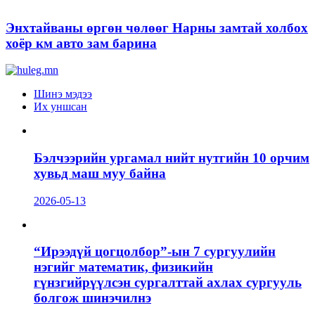
Энхтайваны өргөн чөлөөг Нарны замтай холбох
хоёр км авто зам барина
Шинэ мэдээ
Их уншсан
Бэлчээрийн ургамал нийт нутгийн 10 орчим
хувьд маш муу байна
2026-05-13
“Ирээдүй цогцолбор”-ын 7 сургуулийн
нэгийг математик, физикийн
гүнзгийрүүлсэн сургалттай ахлах сургууль
болгож шинэчилнэ