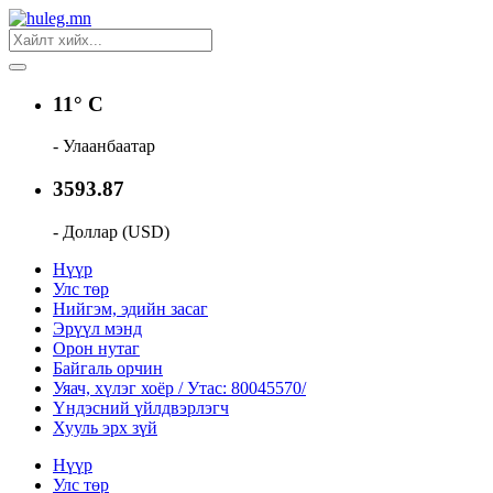
11° C
- Улаанбаатар
3593.87
- Доллар (USD)
Нүүр
Улс төр
Нийгэм, эдийн засаг
Эрүүл мэнд
Орон нутаг
Байгаль орчин
Уяач, хүлэг хоёр / Утас: 80045570/
Үндэсний үйлдвэрлэгч
Хууль эрх зүй
Нүүр
Улс төр