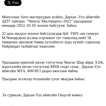
Монголын Авто мастеруудын холбоо, Дархан -Уул аймгийн
ЗДТГ хамтран “Чингис Мастеркросс-2022” уралдааныг
өнөөдөр /2022. 03.19/ зохион байгуулж байна.
22 дахь жилдээ зохион байгуулагдаж буй УИХ–ын гишүүн
М.Чимэдцэрэн агсаны нэрэмжит тус тэмцээнд нийт 58
тамирчин оролцож төмөр хүлгийнхээ хурд хүчийг сорихоор
Найрамдал талбайгаас хөдөллөө.
Уралдааны ерөнхий ивээн тэтгэгчээр Чингис Шар айраг ХХК,
мэдээллийн ивээн тэтгэгчээр МNB спорт суваг, Дархан-Уул
аймгийн МТА, ФМ 89.5 радио ажиллаж байна.
Уралдаан эхлэхээр техникийн үзлэг явагдаж байна.
Эх сурвалж: Дархан-Уул аймгийн Онцгой комисс