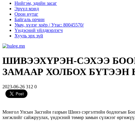
Нийгэм, эдийн засаг
Эрүүл мэнд
Орон нутаг
Байгаль орчин
Уяач, хүлэг хоёр / Утас: 80045570/
Үндэсний үйлдвэрлэгч
Хууль эрх зүй
ШИВЭЭХҮРЭН-СЭХЭЭ БОО
ЗАМААР ХОЛБОХ БҮТЭЭН
2023-06-26
312
0
Монгол Улсын Засгийн газрын Шинэ сэргэлтийн
бодлогын Боо
хөгжлийг сайжруулах, үндэсний төмөр замын сүлжээг өргөжүүл