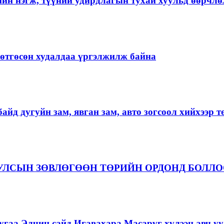
ийн нэгж, түүний удирдлагын тухай хуульд өөрчлө
ргөтгөсөн худалдаа үргэлжилж байна
айд дугуйн зам, явган зам, авто зогсоол хийхээр 
 УЛСЫН ЗӨВЛӨГӨӨН ТӨРИЙН ОРДОНД БОЛЛ
гаа Элчин сайд Игавахара Масарүг хүлээн авч уу