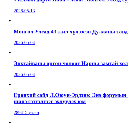
2026-05-13
Монгол Улсад 43 жил хүлээсэн Дулааны тавд
2026-05-04
Энхтайваны өргөн чөлөөг Нарны замтай холб
2026-05-04
Ерөнхий сайд Л.Оюун-Эрдэнэ: Энэ форумын г
шинэ сэтгэлгээг эхлүүлэх юм
289415 үзсэн