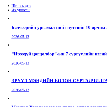
Шинэ мэдээ
Их уншсан
Бэлчээрийн ургамал нийт нутгийн 10 орчим 
2026-05-13
“Ирээдүй цогцолбор”-ын 7 сургуулийн нэгий
2026-05-13
ЭРҮҮЛ МЭНДИЙН БОЛОН СУРТАЛЧИЛГ
2026-05-13