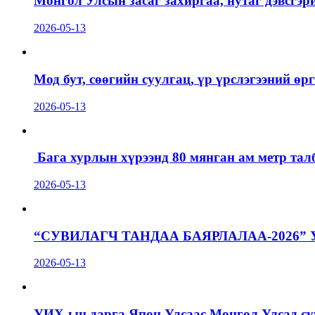
Монгол Улсын засаг захиргаа, нутаг дэвсгэр
2026-05-13
Мод бут, сөөгийн суулгац, үр үрслэгээний ө
2026-05-13
Бага хурлын хүрээнд 80 мянган ам метр талб
2026-05-13
“СУВИЛАГЧ ТАНДАА БАЯРЛАЛАА-2026”
2026-05-13
УИХ-ын дарга Япон Улсаас Монгол Улсад суу