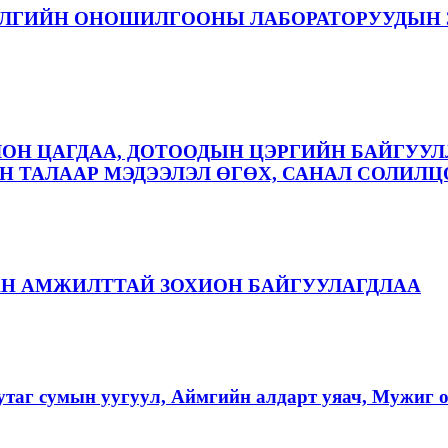
ЭЛГИЙН ОНОШИЛГООНЫ ЛАБОРАТОРУУДЫН 
ЛОН ЦАГДАА, ДОТООДЫН ЦЭРГИЙН БАЙГУУЛ
 ТАЛААР МЭДЭЭЛЭЛ ӨГӨХ, САНАЛ СОЛИЛЦ
АН АМЖИЛТТАЙ ЗОХИОН БАЙГУУЛАГДЛАА
аг сумын уугуул, Аймгийн алдарт уяач, Мужиг о