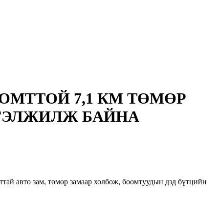
ОМТТОЙ 7,1 КМ ТӨМӨР
РГЭЛЖИЛЖ БАЙНА
тай авто зам, төмөр замаар холбож, боомтуудын дэд бүтцийн