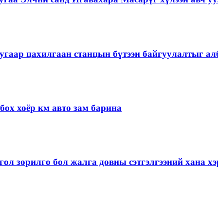
угаар цахилгаан станцын бүтээн байгуулалтыг алб
ох хоёр км авто зам барина
ол зорилго бол жалга довны сэтгэлгээний хана 