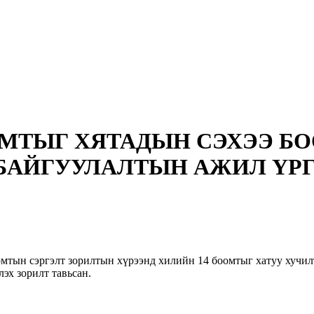
МТЫГ ХЯТАДЫН СЭХЭЭ БО
 БАЙГУУЛАЛТЫН АЖИЛ Ү
мтын сэргэлт зорилтын хүрээнд хилийн 14 боомтыг хатуу хучилт
эх зорилт тавьсан.