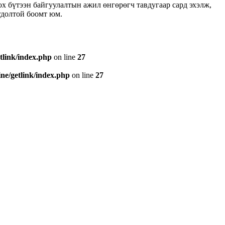
 бүтээн байгуулалтын ажил өнгөрөгч тавдугаар сард эхэлж,
гдолтой боомт юм.
tlink/index.php
on line
27
e/getlink/index.php
on line
27