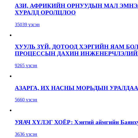
АЗИ, АФРИКИЙН ОРНУУДЫН МАЛ ЭМН
ХУРАЛД ОРОЛЦЛОО
35039 үзсэн
ХУУЛЬ ЗҮЙ, ДОТООД ХЭРГИЙН ЯАМ БО
ПРОЦЕССЫН ДАХИН ИНЖЕНЕРЧЛЭЛИЙН
9265 үзсэн
АЗАРГА, ИХ НАСНЫ МОРЬДЫН УРАЛДА
5660 үзсэн
УЯАЧ ХҮЛЭГ ХОЁР: Хэнтий аймгийн Баянхут
3636 үзсэн