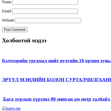
Name
Email
Website
Холбоотой мэдээ
Бэлчээрийн ургамал нийт нутгийн 10 орчим хувь
ЭРҮҮЛ МЭНДИЙН БОЛОН СУРТАЛЧИЛГААН
Бага хурлын хүрээнд 80 мянган ам метр талбайд д