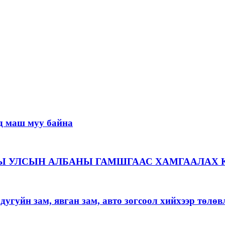
д маш муу байна
Ы УЛСЫН АЛБАНЫ ГАМШГААС ХАМГААЛАХ 
угуйн зам, явган зам, авто зогсоол хийхээр төлөв