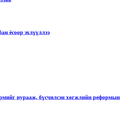
ан ёсоор эхлүүллээ
хэрмийг нурааж, бүсчилсэн хөгжлийн реформын