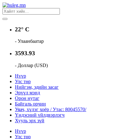
22° C
- Улаанбаатар
3593.93
- Доллар (USD)
Нүүр
Улс төр
Нийгэм, эдийн засаг
Эрүүл мэнд
Орон нутаг
Байгаль орчин
Уяач, хүлэг хоёр / Утас: 80045570/
Үндэсний үйлдвэрлэгч
Хууль эрх зүй
Нүүр
Улс төр