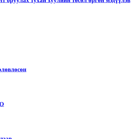
лт оруулах тухай хуулийн төсөл өргөн мэдүүлэв
төлөвлөсөн
ОО
лзав