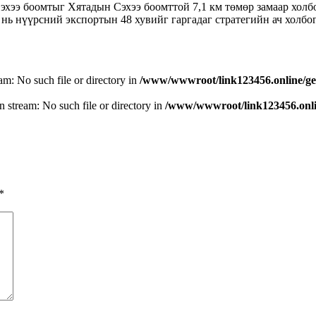
э боомтыг Хятадын Сэхээ боомттой 7,1 км төмөр замаар холбох
 нь нүүрсний экспортын 48 хувийг гаргадаг стратегийн ач холбо
eam: No such file or directory in
/www/wwwroot/link123456.online/ge
n stream: No such file or directory in
/www/wwwroot/link123456.onlin
*