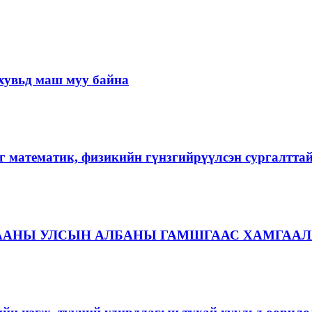
хувьд маш муу байна
г математик, физикийн гүнзгийрүүлсэн сургалтта
ААНЫ УЛСЫН АЛБАНЫ ГАМШГААС ХАМГААЛ