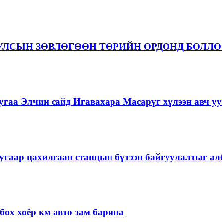
 УЛСЫН ЗӨВЛӨГӨӨН ТӨРИЙН ОРДОНД БОЛЛ
гаа Элчин сайд Игавахара Масарүг хүлээн авч уу
угаар цахилгаан станцын бүтээн байгуулалтыг алб
ох хоёр км авто зам барина