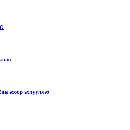
ОО
лзав
ан ёсоор эхлүүллээ