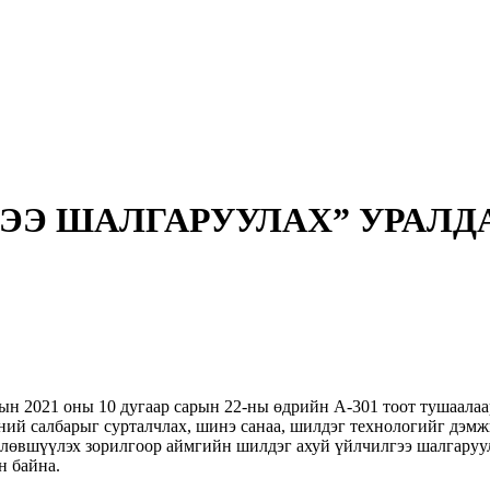
ЭЭ ШАЛГАРУУЛАХ” УРАЛ
н 2021 оны 10 дугаар сарын 22-ны өдрийн А-301 тоот тушаалаа
ний салбарыг сурталчлах, шинэ санаа, шилдэг технологийг дэм
лөвшүүлэх зорилгоор аймгийн шилдэг ахуй үйлчилгээ шалгаруула
н байна.