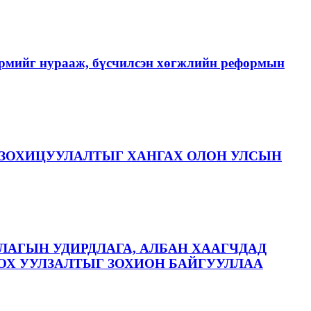
хэрмийг нурааж, бүсчилсэн хөгжлийн реформын
ЗОХИЦУУЛАЛТЫГ ХАНГАХ ОЛОН УЛСЫН
ЛАГЫН УДИРДЛАГА, АЛБАН ХААГЧДАД
ОХ УУЛЗАЛТЫГ ЗОХИОН БАЙГУУЛЛАА