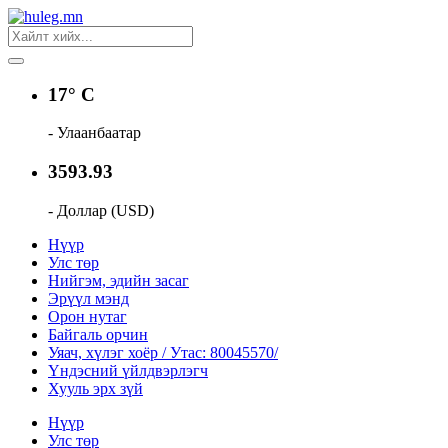
17° C
- Улаанбаатар
3593.93
- Доллар (USD)
Нүүр
Улс төр
Нийгэм, эдийн засаг
Эрүүл мэнд
Орон нутаг
Байгаль орчин
Уяач, хүлэг хоёр / Утас: 80045570/
Үндэсний үйлдвэрлэгч
Хууль эрх зүй
Нүүр
Улс төр