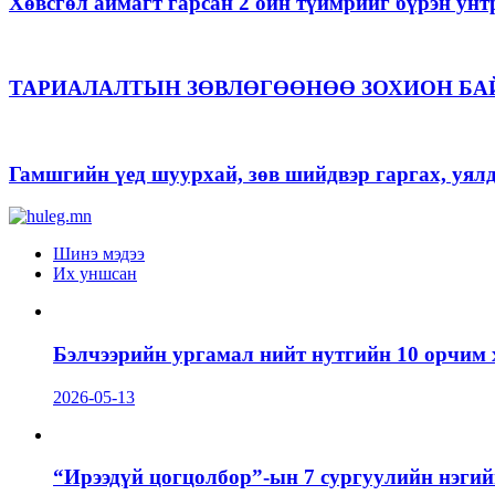
Хөвсгөл аймагт гарсан 2 ойн түймрийг бүрэн унт
ТАРИАЛАЛТЫН ЗӨВЛӨГӨӨНӨӨ ЗОХИОН БА
Гамшгийн үед шуурхай, зөв шийдвэр гаргах, уял
Шинэ мэдээ
Их уншсан
Бэлчээрийн ургамал нийт нутгийн 10 орчим 
2026-05-13
“Ирээдүй цогцолбор”-ын 7 сургуулийн нэгий