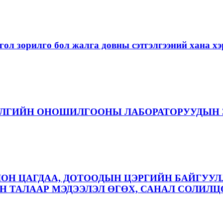
ол зорилго бол жалга довны сэтгэлгээний хана 
ЭЛГИЙН ОНОШИЛГООНЫ ЛАБОРАТОРУУДЫН 
ЛОН ЦАГДАА, ДОТООДЫН ЦЭРГИЙН БАЙГУУЛ
 ТАЛААР МЭДЭЭЛЭЛ ӨГӨХ, САНАЛ СОЛИЛЦ