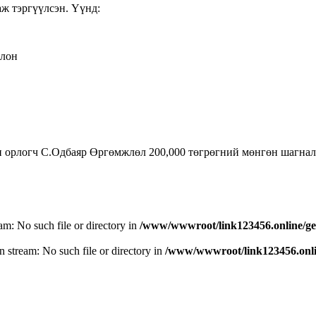
ж тэргүүлсэн. Үүнд:
алон
логч С.Одбаяр Өргөмжлөл 200,000 төгрөгний мөнгөн шагналыг 
eam: No such file or directory in
/www/wwwroot/link123456.online/ge
n stream: No such file or directory in
/www/wwwroot/link123456.onlin