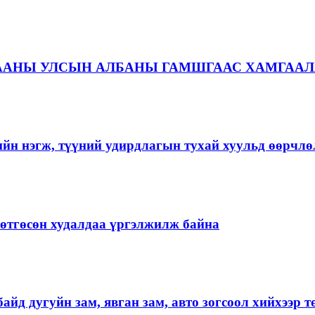
ААНЫ УЛСЫН АЛБАНЫ ГАМШГААС ХАМГААЛ
ийн нэгж, түүний удирдлагын тухай хуульд өөрчлө
ргөтгөсөн худалдаа үргэлжилж байна
айд дугуйн зам, явган зам, авто зогсоол хийхээр 