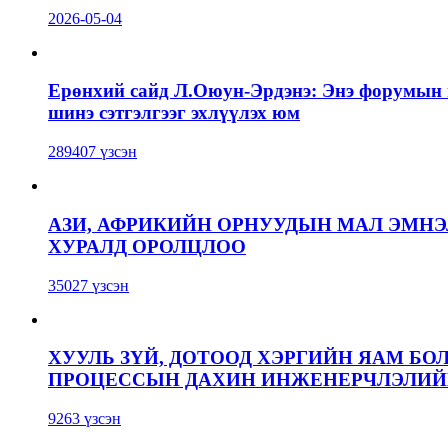
2026-05-04
Ерөнхий сайд Л.Оюун-Эрдэнэ: Энэ форумын г
шинэ сэтгэлгээг эхлүүлэх юм
289407 үзсэн
АЗИ, АФРИКИЙН ОРНУУДЫН МАЛ ЭМН
ХУРАЛД ОРОЛЦЛОО
35027 үзсэн
ХУУЛЬ ЗҮЙ, ДОТООД ХЭРГИЙН ЯАМ БО
ПРОЦЕССЫН ДАХИН ИНЖЕНЕРЧЛЭЛИЙН
9263 үзсэн