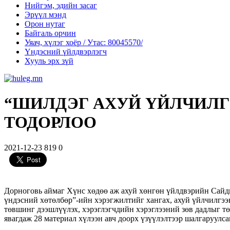
Нийгэм, эдийн засаг
Эрүүл мэнд
Орон нутаг
Байгаль орчин
Уяач, хүлэг хоёр / Утас: 80045570/
Үндэсний үйлдвэрлэгч
Хууль эрх зүй
“ШИЛДЭГ АХУЙ ҮЙЛЧИЛГ
ТОДОРЛОО
2021-12-23
819
0
Дорноговь аймаг Хүнс хөдөө аж ахуй хөнгөн үйлдвэрийн Сайды
үндэсний хөтөлбөр”-ийн хэрэгжилтийг хангах, ахуй үйлчилгээ
төвшинг дээшлүүлэх, хэрэглэгчдийн хэрэглээний зөв дадлыг тө
явагдаж 28 материал хүлээн авч доорх үзүүлэлтээр шалгаруулса