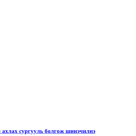
й ахлах сургууль болгож шинэчилнэ