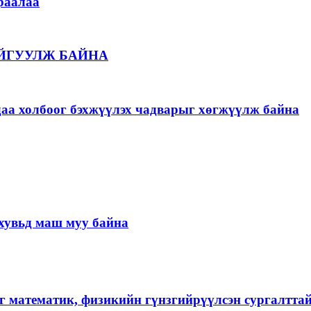
раалаа
ЙГУУЛЖ БАЙНА
даа холбоог бэхжүүлэх чадварыг хөгжүүлж байна
хувьд маш муу байна
г математик, физикийн гүнзгийрүүлсэн сургалтта