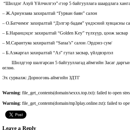
“Шилдэг Ахуй Үйлчилгээ”-гээр 5 байгууллага шаардлага ханга
– Ж.Ариунзаяа захиралтай “Гурван баян” салон
– О.Батчимэг захиралтай “Дэлгэр бадам” үндэсний хувцасны с
– Б.Наранцэцэг захиралтай “Golden Key” түлхүүр, цоож засвар
– М.Сарантуяа захиралтай “Saraa’s” салон /Эрдэнэ сум/
– Б.Азжаргал захиралтай “Аз” гутал засвар, үйлдвэрлэл
Шилдгээр шалгарсан 5 байгууллагад аймгийн Засаг даргын ор
өглөө.
Эх сурвалж: Дорноговь аймгийн ЗДТГ
Warning
: file_get_contents(domain/sexxx.top.txt): failed to open str
Warning
: file_get_contents(domain/mp3play.online.txt): failed to ope
Leave a Reply