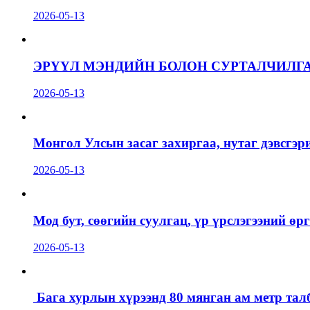
2026-05-13
ЭРҮҮЛ МЭНДИЙН БОЛОН СУРТАЛЧИЛГ
2026-05-13
Монгол Улсын засаг захиргаа, нутаг дэвсгэр
2026-05-13
Мод бут, сөөгийн суулгац, үр үрслэгээний ө
2026-05-13
Бага хурлын хүрээнд 80 мянган ам метр талб