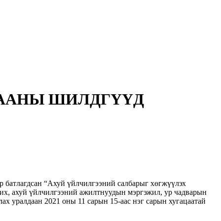
ДААНЫ ШИЛДГҮҮД
р батлагдсан “Ахуй үйлчилгээний салбарыг хөгжүүлэх
жих, ахуй үйлчилгээний ажилтнуудын мэргэжил, ур чадварын
х уралдаан 2021 оны 11 сарын 15-аас нэг сарын хугацаатай