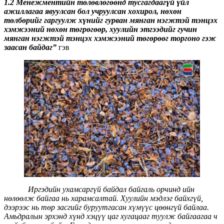
1.2 Менежментийн төлөвлөгөөнд тусгагдаагүй үйл
ажиллагаа явуулсан бол учруулсан хохирол, нөхөн
төлбөрийг гаргуулж хүнийг гурван мянган нэгжтэй тэнцэх
хэмжээний нөхөн төгрөгөөр, хуулийн этгээдийг гучин
мянган нэгжтэй тэнцэх хэмжээний төгөрөөг торгоно гэж
заасан байдаг”
гэв
Иргэдийн ухамсаргүй байдал байгаль орчинд ийн
нөлөөлж байгаа нь харамсалтай. Хуулийн мэдлэг байхгүй,
дээрээс нь төр засгийг буруутгасан хүмүүс цөөнгүй байлаа.
Амьдралын эрхэнд хүнд хэцүү цаг хугацааг туулж байгаагаа ч