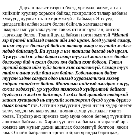
Дархан цаазат газрын бүсэд ургамал, жимс, ан ав
хийхийг хуулиар хорьсон байхад тохиролцох талаар албаны
хүмүүсд дуулгах нь тохиромжгүй л баймаар. Энэ үед
цагдаагийн албан хаагч болон байгаль хамгаалагчид
шаардлагыг үргэлжлүүлэн тавьж отгийг буулган, ойгоос
гаргахаар болов. Тэдний дунд байсан нэгэн эмэгтэй
“Манай
гэр бүлтэй нийлээд таван айл энд ирсэн. Богд ууланд самар,
жимс түүж болохгүй байсан талаар ямар ч хуулийн мэдлэг
надад байгаагүй. Би зүгээр л нэг танилаа дагаад энд ирсэн.
Хүмүүс эндээс удаа дараа самар түүгээд мөнгө олж болдог
болохоор бид ч гэсэн болох юм байна гэж бодсон. Гэтэл
ирсний дараа ийм зүйл болно гэж санасангүй. Самар түүх
тийм ч амар зүйл биш юм байна. Хөдөлмөрлөн байж
түүсэн хэдэн самраа одоо ингээд хураалгачихна гэхээр
хайран санагдаж байна. Монголын нийгэмд амьдрах хэцүү,
ажил олдохгүй, үр хүүхдээ тэжээхэд хүндрэлтэй байгааг
бүгдээрээ л мэдэж баймаар. Гэхдээ бид цаашдаа тодорхой
заасан хугацаанд нь түүхийг зөвшөөрсөн бүсэд хууль дүрмээ
дагах болно”
гэв. Отгийн хүмүүсийн дунд нэгэн хүдэр биетэй
залуу модон мунаар хушыг цохиж самар унагаадаг гэдгээ
хэлэв. Тэрбээр анх ирэхдээ хоёр муна олсон бөгөөд түүнийгээ
ашиглаж байгаа аж. Харин үүн дээр албаныхан яаралтай арга
хэмжээ авч муныг дахин ашиглах боломжгүй болгоод явсан
юм. Отгийн байрлалын эргэн тойрон ярандаа баригдаж,