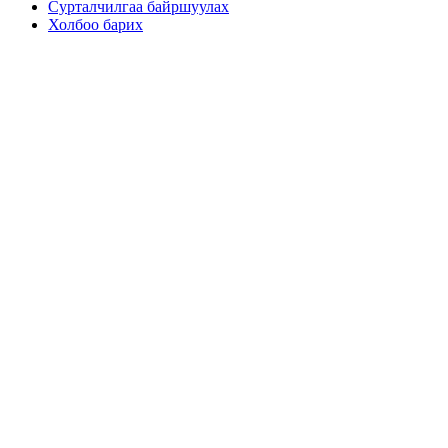
Сурталчилгаа байршуулах
Холбоо барих