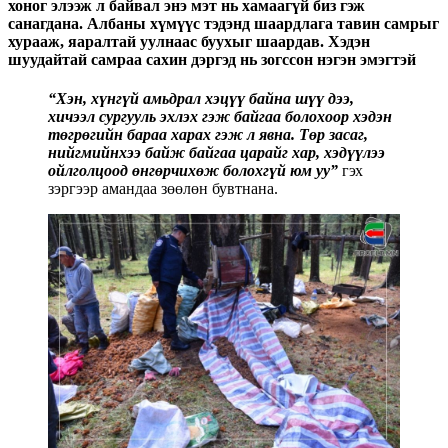
хоног элээж л байвал энэ мэт нь хамаагүй биз гэж
санагдана. Албаны хүмүүс тэдэнд шаардлага тавин самрыг
хурааж, яаралтай уулнаас буухыг шаардав. Хэдэн
шуудайтай самраа сахин дэргэд нь зогссон нэгэн эмэгтэй
“Хэн, хүнгүй амьдрал хэцүү байна шүү дээ,
хичээл сургууль эхлэх гэж байгаа болохоор хэдэн
төгрөгийн бараа харах гэж л явна. Төр засаг,
нийгмийнхээ байж байгаа царайг хар, хэдүүлээ
ойлголцоод өнгөрчихөж болохгүй юм уу”
гэх
зэргээр амандаа зөөлөн бувтнана.