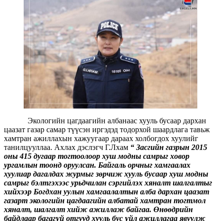
Экологийн цагдаагийн албанаас хууль бусаар дархан
цаазат газар самар түүсэн иргэдэд тодорхой шаардлага тавьж
хамтран ажиллахын хажуугаар дараах холбогдох хуулийг
танилцууллаа. Ахлах дэслэгч Г.Лхам
“ Засгийн газрын 2015
оны 415 дугаар тогтоолоор хуш модны самрыг ховор
ургамлын тоонд оруулсан. Байгаль орчныг хамгаалах
хуулиар дагалдах журмыг зөрчиж хууль бусаар хуш модны
самрыг бэлтгэхээс урьдчилан сэргийлэх хяналт шалгалтыг
хийхээр Богдхан уулын хамгаалалтын алба дархан цаазат
газарт экологийн цагдаагийн албатай хамтран тогтмол
хяналт, шалгалт хийж ажиллаж байгаа. Өнөөдрийн
байдлаар багагүй отгууд хууль бус үйл ажиллагаа явуулж