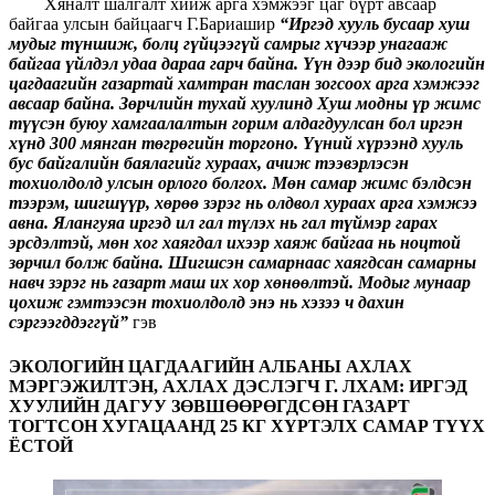
Хяналт шалгалт хийж арга хэмжээг цаг бүрт авсаар
байгаа улсын байцаагч Г.Бариашир
“Иргэд хууль бусаар хуш
мудыг түншиж, болц гүйцээгүй самрыг хүчээр унагааж
байгаа үйлдэл удаа дараа гарч байна. Үүн дээр бид экологийн
цагдаагийн газартай хамтран таслан зогсоох арга хэмжээг
авсаар байна. Зөрчлийн тухай хуулинд Хуш модны үр жимс
түүсэн буюу хамгаалалтын горим алдагдуулсан бол иргэн
хүнд 300 мянган төгрөгийн торгоно. Үүний хүрээнд хууль
бус байгалийн баялагийг хураах, ачиж тээвэрлэсэн
тохиолдолд улсын орлого болгох. Мөн самар жимс бэлдсэн
тээрэм, шигшүүр, хөрөө зэрэг нь олдвол хураах арга хэмжээ
авна. Ялангуяа иргэд ил гал түлэх нь гал түймэр гарах
эрсдэлтэй, мөн хог хаягдал ихээр хаяж байгаа нь ноцтой
зөрчил болж байна. Шигшсэн самарнаас хаягдсан самарны
навч зэрэг нь газарт маш их хор хөнөөлтэй. Модыг мунаар
цохиж гэмтээсэн тохиолдолд энэ нь хэзээ ч дахин
сэргээгддэггүй”
гэв
ЭКОЛОГИЙН ЦАГДААГИЙН АЛБАНЫ АХЛАХ
МЭРГЭЖИЛТЭН, АХЛАХ ДЭСЛЭГЧ Г. ЛХАМ: ИРГЭД
ХУУЛИЙН ДАГУУ ЗӨВШӨӨРӨГДСӨН ГАЗАРТ
ТОГТСОН ХУГАЦААНД 25 КГ ХҮРТЭЛХ САМАР ТҮҮХ
ЁСТОЙ