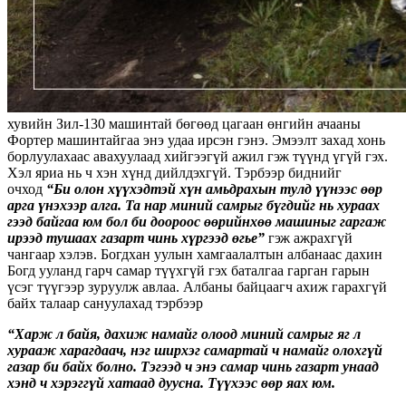
хувийн Зил-130 машинтай бөгөөд цагаан өнгийн ачааны
Фортер машинтайгаа энэ удаа ирсэн гэнэ. Эмээлт захад хонь
борлуулахаас авахуулаад хийгээгүй ажил гэж түүнд үгүй гэх.
Хэл яриа нь ч хэн хүнд дийлдэхгүй. Тэрбээр биднийг
очход
“Би олон хүүхэдтэй хүн амьдрахын тулд үүнээс өөр
арга үнэхээр алга. Та нар миний самрыг бүгдийг нь хураах
гээд байгаа юм бол би доороос өөрийнхөө машиныг гаргаж
ирээд тушаах газарт чинь хүргээд өгье”
гэж ажрахгүй
чангаар хэлэв. Богдхан уулын хамгаалалтын албанаас дахин
Богд ууланд гарч самар түүхгүй гэх баталгаа гарган гарын
үсэг түүгээр зуруулж авлаа. Албаны байцаагч ахиж гарахгүй
байх талаар сануулахад тэрбээр
“Харж л байя, дахиж намайг олоод миний самрыг яг л
хурааж харагдаач, нэг ширхэг самартай ч намайг олохгүй
газар би байх болно. Тэгээд ч энэ самар чинь газарт унаад
хэнд ч хэрэггүй хатаад дуусна. Түүхээс өөр яах юм.