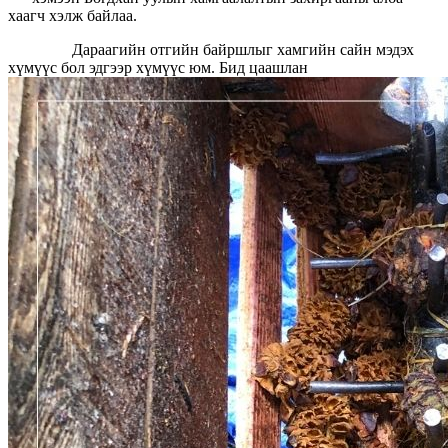
хаагч хэлж байлаа.
Дараагийн отгийн байршлыг хамгийн сайн мэдэх
хүмүүс бол эдгээр хүмүүс юм. Бид цаашлан