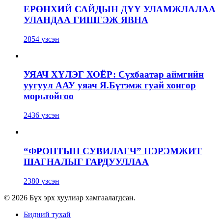
ЕРӨНХИЙ САЙДЫН ДҮҮ УЛАМЖЛАЛАА
УЛАНДАА ГИШГЭЖ ЯВНА
2854 үзсэн
УЯАЧ ХҮЛЭГ ХОЁР: Сүхбаатар аймгийн
уугуул ААУ уяач Я.Бүтэмж гуай хонгор
морьтойгоо
2436 үзсэн
“ФРОНТЫН СУВИЛАГЧ” НЭРЭМЖИТ
ШАГНАЛЫГ ГАРДУУЛЛАА
2380 үзсэн
© 2026 Бүх эрх хуулиар хамгаалагдсан.
Бидний тухай