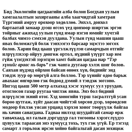
Бид Экологийн цагдаагийн алба болон Богдхан уулын
хамгаалалтын захиргааны алба хаагчидтай хамтран
Түргэний амруу орохоор хөдөллөө. Энхэл, донхол
бартаатай замаар дээш өгсөх үед цонхоор ширтэж эргэн
тойрныг ажихад уулын гүнд ямар нэгэн юмийг хүчтэй
балбах чимээ сэмхэн дуулдана. Уулын гүнд машин цааш
явах боломжгүй болж тэнхээгээ барсаар эцэстээ зогсох
болов. Харин бид цааш үргэлжлүүлэн самарчдын отгийг
илрүүлэхээр ойруу дөнгөж ортол, нүдний үзүүрт хар юм
гүйж үзэгдэхтэй зэрэгцэн хамт байсан цагдаа нар
“Тэр
хүнийг араас нь барь”
гэж чанга дуугаар хэлэх шиг болов.
Саяхан нүдэнд ойрхон байсан өнөөх хүн, биднийг энд
тэвдэх зуур ор мөргүй алга боллоо. Тэр хүнийг одоо барьж
авахаас өнгөрлөө гэж бодоод дэмий л тэвдэж зогсоно.
Ингээд цааш 500 метр алхахад хэсэг хүмүүс уул уруудан,
отоглосон газар руугаа чиглэж явна. Энэ бол бидний
илрүүлсэн эхний отог. Хэд хоногийн турш тасралтгүй усан
бороо цутгаж, хүйт даасан чийгтэй хөрсөн дээр, хөрөөдсөн
модоор бэхлэж уясан урцанд хэрхэн хоног төөрүүлж байгаа
нь хачин санагдана. Гаднаа нилээд шуудайтай самар өрж
тавьчхаад, ил галын дэргэдүүр гал тогооны хэрэгслүүдээ
цувуулж тараасан энэ хүмүүсд тохь, тух гэж үгүй. Ер тэгээд
самарт л горьлож ирсэн хойно байгальтай дасан зохицож