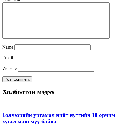
Name
Email
Website
Холбоотой мэдээ
Бэлчээрийн ургамал нийт нутгийн 10 орчим
хувьд маш муу байна