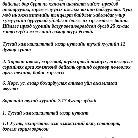
байсныг дор бүрт нь хяналт шалгалт хийж, иргэдэд
анхааруулах, сэрэмжлүүлэх ажлыг зохион байгууллаа. Хуш
мод нь экосистемийн тэнцвэрт байдлыг хадгалдаг учир
хүмүүсийн буруутай үйлдлээс болж ихээр гэмтэж байна.
Иймээс иргэд хуулийн дагуу зөвшөөрөгдсөн бүсэд 25 кг-аас
хэтрэхгүй хэмжээний самар түүх ёстой.
Тусгай хамгаалалттай газар нутгийн тухай хуулийн 12
дугаар зүйлд:
4. Хортон шавж, мэрэгчид, түймэртэй тэмцэх, тэдгээрээс
сэргийлэх арга хэмжээнд байгаль орчинд сөргөөр нөлөөлөх
арга, техник, бодис хэрэглэх
6. Хөрс, ус, агаар бохирдуулах аливаа үйл ажиллагаа
явуулах
Зөрчлийн тухай хуулийн 7.17 дугаар зүйлд:
1. Тусгай хамгаалалттай газар нутагт
1.1 Хууль, захиргааны хэм хэмжээний акт, стандарт,
дэглэм горим зөрчсөн