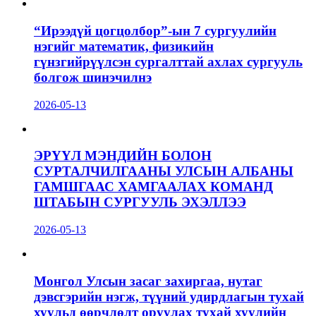
“Ирээдүй цогцолбор”-ын 7 сургуулийн
нэгийг математик, физикийн
гүнзгийрүүлсэн сургалттай ахлах сургууль
болгож шинэчилнэ
2026-05-13
ЭРҮҮЛ МЭНДИЙН БОЛОН
СУРТАЛЧИЛГААНЫ УЛСЫН АЛБАНЫ
ГАМШГААС ХАМГААЛАХ КОМАНД
ШТАБЫН СУРГУУЛЬ ЭХЭЛЛЭЭ
2026-05-13
Монгол Улсын засаг захиргаа, нутаг
дэвсгэрийн нэгж, түүний удирдлагын тухай
хуульд өөрчлөлт оруулах тухай хуулийн