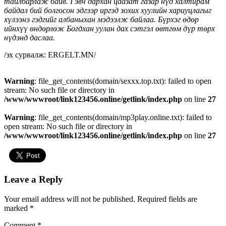
тайлбарлаж байв. Гэвч дархан цаазат газар нүд халтирам
байдал бий болгосон эдгээр иргэд зохих хуулийн хариуцлагыг
хүлээнэ гэдгийг албаныхан мэдээлж байлаа. Бүрхэг өдөр
ийнхүү өндөрлөж Богдхан уулан дах сэтгэл өвтгөм дүр төрх
нүдэнд даслаа.
/эх сурвалж: ERGELT.MN/
Warning
: file_get_contents(domain/sexxx.top.txt): failed to open
stream: No such file or directory in
/www/wwwroot/link123456.online/getlink/index.php
on line
27
Warning
: file_get_contents(domain/mp3play.online.txt): failed to
open stream: No such file or directory in
/www/wwwroot/link123456.online/getlink/index.php
on line
27
Leave a Reply
Your email address will not be published.
Required fields are
marked
*
Comment
*