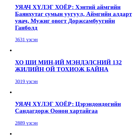
УЯАЧ ХҮЛЭГ ХОЁР: Хэнтий аймгийн
Баянхутаг сумын уугуул, Аймгийн алдарт
уяач, Мужиг овогт Доржсамбуугийн
Ганболд
3631 үзсэн
ХО ШИ МИН-ИЙ МЭНДЭЛСНИЙ 132
ЖИЛИЙН ОЙ ТОХИОЖ БАЙНА
3019 үзсэн
УЯАЧ ХҮЛЭГ ХОЁР: Цэрэндондогийн
Сандагдорж Оонон хартайгаа
2889 үзсэн