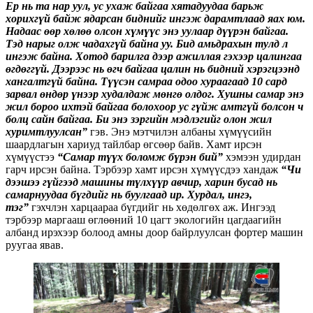
Ер нь та нар уул, ус ухаж байгаа хятадуудаа барьж
хорихгүй байж ядарсан биднийг ингэж дарамтлаад яах юм.
Надаас өөр хөлөө олсон хүмүүс энэ уулаар дүүрэн байгаа.
Тэд нарыг олж чадахгүй байна уу. Бид амьдрахын тулд л
ингэж байна. Хотод барилга дээр ажиллая гэхээр цалингаа
өгдөггүй. Дээрээс нь өгч байгаа цалин нь бидний хэрэгцээнд
хангалтгүй байна. Түүсэн самраа одоо хураагаад 10 сард
зарвал өндөр үнээр худалдаж мөнгө олдог. Хушны самар энэ
жил бороо ихтэй байгаа болохоор ус гүйж амтгүй болсон ч
болц сайн байгаа. Би энэ зэргийн мэдлэгийг олон жил
хуримтлуулсан”
гэв. Энэ мэтчилэн албаны хүмүүсийн
шаардлагын хариуд тайлбар өгсөөр байв. Хамт ирсэн
хүмүүстээ
“Самар түүх боломж бүрэн бий”
хэмээн удирдан
гарч ирсэн байна. Тэрбээр хамт ирсэн хүмүүсдээ хандаж
“Чи
дээшээ гүйгээд машины түлхүүр авчир, харин бусад нь
самарнуудаа бүгдийг нь буулгаад ир. Хурдал, ингэ,
тэг”
гэхчлэн харцаараа бүгдийг нь хөдөлгөх аж. Ингээд
тэрбээр маргааш өглөөний 10 цагт экологийн цагдаагийн
албанд ирэхээр болоод амны доор байрлуулсан фортер машин
руугаа явав.