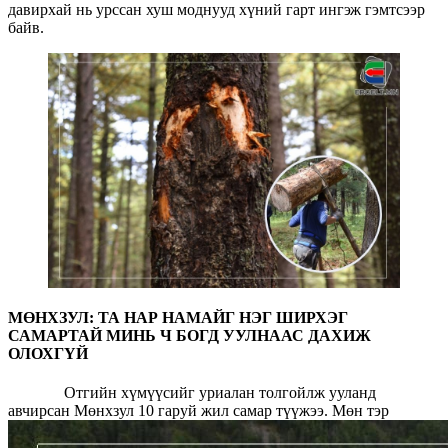
давирхай нь урссан хуш моднууд хүний гарт ингэж гэмтсээр
байв.
МӨНХЗУЛ: ТА НАР НАМАЙГ НЭГ ШИРХЭГ
САМАРТАЙ МИНЬ Ч БОГД УУЛНААС ДАХИЖ
ОЛОХГҮЙ
Отгийн хүмүүсийг уриалан толгойлж ууланд
авчирсан Мөнхзул 10 гаруй жил самар түүжээ. Мөн тэр