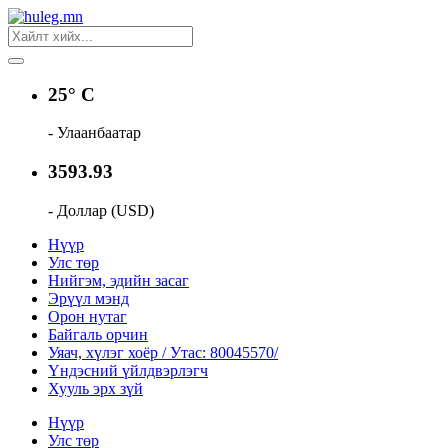
25° C
- Улаанбаатар
3593.93
- Доллар (USD)
Нүүр
Улс төр
Нийгэм, эдийн засаг
Эрүүл мэнд
Орон нутаг
Байгаль орчин
Уяач, хүлэг хоёр / Утас: 80045570/
Үндэсний үйлдвэрлэгч
Хууль эрх зүй
Нүүр
Улс төр