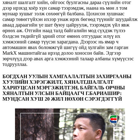
хяналт шалгалт хийн, ойгоос буулгасны дараа сүүлийн отог
дээр ирэхэд хоёр хүн самар тээрэмдэж, наана нь мөн л том
мунаар хушыг ээлж сөхөөгүй балбана. Цохисон хушнаас
самар төвөггүйхэн ихээр унаж ирэх бөгөөд түүнийг шуудайлж
аваад дараагийн үе шат буюу цайруулж, тээрэмдэх үйл явж
өрнөх аж. Отгийн наад талд байгалийн мод сүхдэж түлээ
бэлдсэн төдийгүй эдний отог өмнөх отгуудаас илүү их
хэмжээний самар түүсэн харагдана. Дээрээс нь ямар ч
автомашин явах боломжгүй шигүү ойд хулгайн зам гарган
MarkX машинтайгаа ирээд долоо хоносон байв. Эдгээр
зөрчлүүд дээр авах арга хэмжээний талаар албаны хүмүүсээс
тодрууллаа.
БОГДХАН УУЛЫН ХАМГААЛАЛТЫН ЗАХИРГААНЫ
ХУУЛИЙН ХЭРЭГЖИЛТ, ХЯНАЛТ,ШАЛГАЛТ
ХАРИУЦСАН МЭРГЭЖИЛТЭН, БАЙГАЛЬ ОРЧНЫ
ХЯНАЛТЫН УЛСЫН БАЙЦААГЧ Г.БАРИАШИР:
МУНДСАН ХУШ 20 ЖИЛ НӨХӨН СЭРЭГДЭГГҮЙ