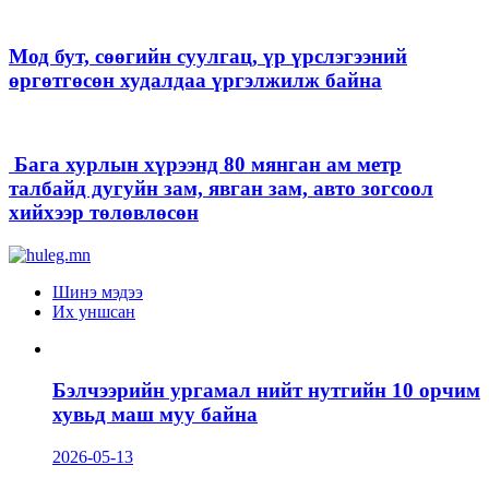
Мод бут, сөөгийн суулгац, үр үрслэгээний
өргөтгөсөн худалдаа үргэлжилж байна
Бага хурлын хүрээнд 80 мянган ам метр
талбайд дугуйн зам, явган зам, авто зогсоол
хийхээр төлөвлөсөн
Шинэ мэдээ
Их уншсан
Бэлчээрийн ургамал нийт нутгийн 10 орчим
хувьд маш муу байна
2026-05-13