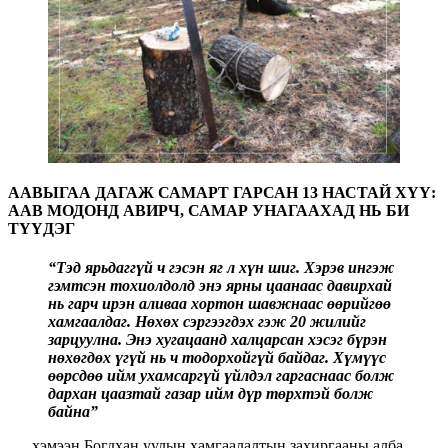
ААВЫГАА ДАГАЖ САМАРТ ГАРСАН 13 НАСТАЙ ХҮҮ:
ААВ МОДОНД АВИРЧ, САМАР УНАГААХАД НЬ БИ
ТҮҮДЭГ
“Тэд ярьдаггүй ч гэсэн яг л хүн шиг. Хэрэв ингэж
гэмтсэн тохиолдолд энэ ярны цаанаас давирхай
нь гарч ирэн аливаа хортон шавжнаас өөрийгөө
хамгаалдаг. Нөхөх сэргээгдэх гэж 20 жилийг
зарцуулна. Энэ хугацаанд халцарсан хэсэг бүрэн
нөхөгдөх үгүй нь ч тодорхойгүй байдаг. Хүмүүс
өөрсдөө ийм ухамсаргүй үйлдэл гаргаснаас болж
дархан цаазтай газар ийм дүр төрхтэй болж
байна”
хэмээн Богдхан уулын хамгаалалтын захиргааны алба