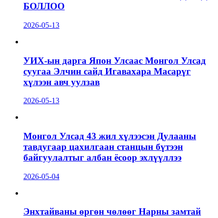
БОЛЛОО
2026-05-13
УИХ-ын дарга Япон Улсаас Монгол Улсад
суугаа Элчин сайд Игавахара Масарүг
хүлээн авч уулзав
2026-05-13
Монгол Улсад 43 жил хүлээсэн Дулааны
тавдугаар цахилгаан станцын бүтээн
байгуулалтыг албан ёсоор эхлүүллээ
2026-05-04
Энхтайваны өргөн чөлөөг Нарны замтай