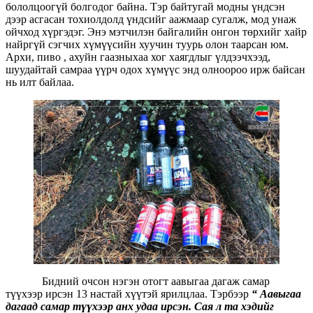
бололцоогүй болгодог байна. Тэр байтугай модны үндсэн
дээр асгасан тохиолдолд үндсийг аажмаар сугалж, мод унаж
ойчход хүргэдэг. Энэ мэтчилэн байгалийн онгон төрхийг хайр
найргүй сэгчих хүмүүсийн хуучин туурь олон таарсан юм.
Архи, пиво , ахуйн гаазныхаа хог хаягдлыг үлдээчхээд,
шуудайтай самраа үүрч одох хүмүүс энд олноороо ирж байсан
нь илт байлаа.
Бидний очсон нэгэн отогт аавыгаа дагаж самар
түүхээр ирсэн 13 настай хүүтэй ярилцлаа. Тэрбээр
“ Аавыгаа
дагаад самар түүхээр анх удаа ирсэн. Сая л та хэдийг