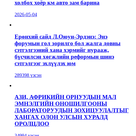
холбох хоёр км авто зам барина
2026-05-04
Ерөнхий сайд Л.Оюун-Эрдэнэ: Энэ
форумын гол зорилго бол жалга довны
сэтгэлгээний хана хэрмийг нурааж,
бүсчилсэн хөгжлийн реформын шинэ
сэтгэлгээг эхлүүлэх юм
289398 үзсэн
АЗИ, АФРИКИЙН ОРНУУДЫН МАЛ
ЭМНЭЛГИЙН ОНОШИЛГООНЫ
ЛАБОРАТОРУУДЫН ЗОХИЦУУЛАЛТЫГ
ХАНГАХ ОЛОН УЛСЫН ХУРАЛД
ОРОЛЦЛОО
34994 үзсэн