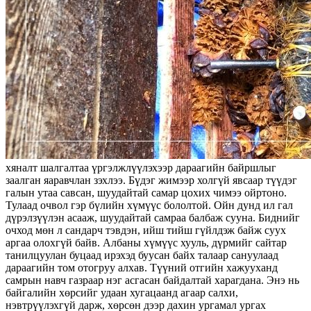
хяналт шалгалтаа үргэлжлүүлэхээр дараагийн байршлыг
заалган яаравчлан зэхлээ. Бүдэг жимээр холгүй явсаар түүдэг
галын утаа савсан, шуудайтай самар цохих чимээ ойртоно.
Тулаад очвол гэр бүлийн хүмүүс бололтой. Ойн дунд ил гал
дүрэлзүүлэн асааж, шуудайтай самраа балбаж сууна. Биднийг
очход мөн л сандарч тэвдэн, ийш тийш гүйлдэж байж суух
аргаа олохгүй байв. Албаны хүмүүс хууль, дүрмийг сайтар
танилцуулан буцаад ирэхэд буусан байх талаар сануулаад
дараагийн том отогруу алхав. Түүний отгийн хажууханд
самрын навч газраар нэг асгасан байдалтай харагдана. Энэ нь
байгалийн хөрсийг удаан хугацаанд агаар салхи,
нэвтрүүлэхгүй дарж, хөрсөн дээр дахин ургамал ургах