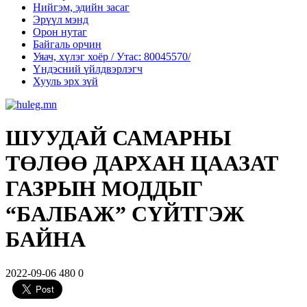
Нийгэм, эдийн засаг
Эрүүл мэнд
Орон нутаг
Байгаль орчин
Уяач, хүлэг хоёр / Утас: 80045570/
Үндэсний үйлдвэрлэгч
Хууль эрх зүй
ШУУДАЙ САМАРНЫ
ТӨЛӨӨ ДАРХАН ЦААЗАТ
ГАЗРЫН МОДДЫГ
“БАЛБАЖ” СҮЙТГЭЖ
БАЙНА
2022-09-06
480
0