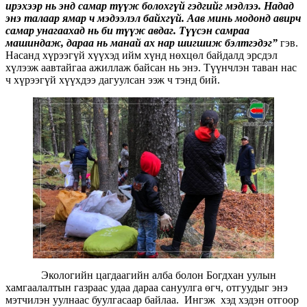
ирэхээр нь энд самар түүж болохгүй гэдгийг мэдлээ. Надад
энэ талаар ямар ч мэдээлэл байхгүй. Аав минь модонд авирч
самар унагаахад нь би түүж авдаг. Түүсэн самраа
машиндаж, дараа нь манай ах нар шигшиж бэлтгэдэг”
гэв.
Насанд хүрээгүй хүүхэд ийм хүнд нөхцөл байдалд эрсдэл
хүлээж аавтайгаа ажиллаж байсан нь энэ. Түүнчлэн таван нас
ч хүрээгүй хүүхдээ дагуулсан ээж ч тэнд бий.
Экологийн цагдаагийн алба болон Богдхан уулын
хамгаалалтын газраас удаа дараа сануулга өгч, отгуудыг энэ
мэтчилэн уулнаас буулгасаар байлаа. Ингэж хэд хэдэн отгоор