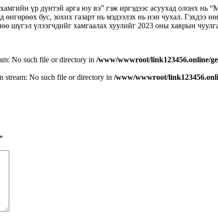
амгийн үр дүнтэй арга юу вэ” гэж иргэдээс асуухад олонх нь “М
 өнгөрөөх бус, зохих газарт нь мэдээлэх нь нэн чухал. Гэхдээ нө
өлөө шүгэл үлээгчдийг хамгаалах хуулийг 2023 оны хаврын чуул
eam: No such file or directory in
/www/wwwroot/link123456.online/ge
n stream: No such file or directory in
/www/wwwroot/link123456.onlin
*