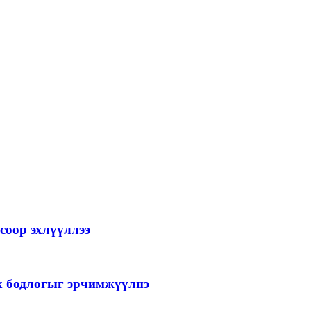
соор эхлүүллээ
ах бодлогыг эрчимжүүлнэ