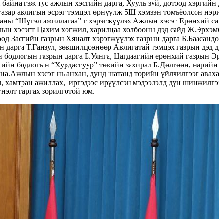
байна гэж тус ажлын хэсгийн дарга, Хууль зүй, дотоод хэргийн 
ар авлигын эсрэг тэмцэл өрнүүлж 5Ш хэмээн томъёолсон нэрий
аны “Шүгэл ажиллагаа”-г хэрэгжүүлэх Ажлын хэсэг Ерөнхий сай
лын хэсэгт Цахим хөгжил, харилцаа холбооны дэд сайд Ж.Эрхэмба
гөөд Засгийн газрын Хяналт хэрэгжүүлэх газрын дарга Б.Баасан
н дарга Т.Ганзул, зөвшилцсөнөөр Авлигатай тэмцэх газрын дэд д
 бодлогын газрын дарга Б.Уянга, Цагдаагийн ерөнхий газрын Э
ийн бодлогын “Хурдасгуур” төвийн захирал Б.Дөлгөөн, нарийн 
.Ажлын хэсэг нь анхан, дунд шатанд төрийн үйлчилгээг авахад 
вч, хамтран ажиллах, иргэдээс ирүүлсэн мэдээлэлд дүн шинжилгэ
гнэлт гаргах зорилготой юм.