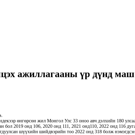
мцэх ажиллагааны үр дүнд маш
э.
декээр өнгөрсөн жил Монгол Улс 33 оноо авч дэлхийн 180 улсаас
н бол 2019 онд 106, 2020 онд 111, 2021 онд110, 2022 онд 116 ду
гдуулсан шүүхийн шийдвэрийн тоо 2022 онд 318 болж нэмэгдсэн 