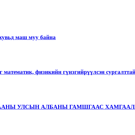
хувьд маш муу байна
г математик, физикийн гүнзгийрүүлсэн сургалтта
ААНЫ УЛСЫН АЛБАНЫ ГАМШГААС ХАМГААЛ