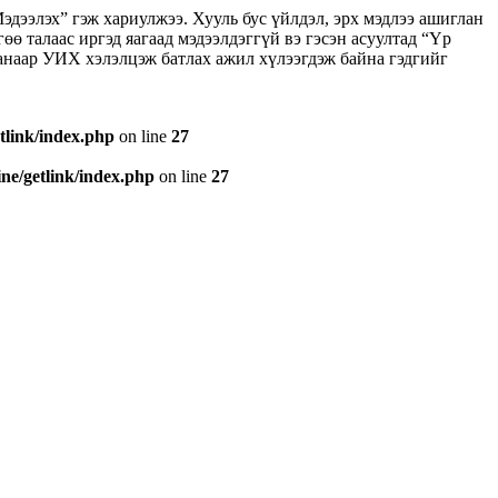
эдээлэх” гэж хариулжээ. Хууль бус үйлдэл, эрх мэдлээ ашиглан
гөө талаас иргэд яагаад мэдээлдэггүй вэ гэсэн асуултад “Үр
ганаар УИХ хэлэлцэж батлах ажил хүлээгдэж байна гэдгийг
tlink/index.php
on line
27
e/getlink/index.php
on line
27