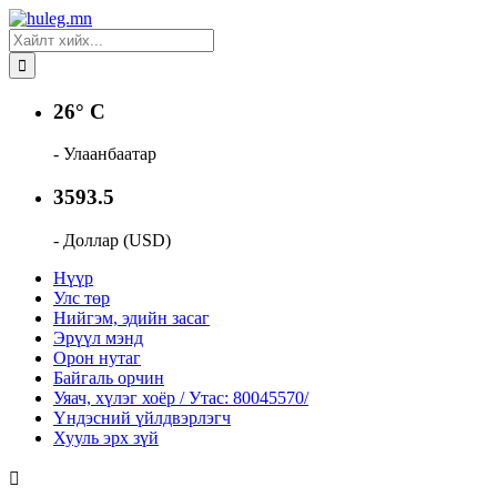
26° C
- Улаанбаатар
3593.5
- Доллар (USD)
Нүүр
Улс төр
Нийгэм, эдийн засаг
Эрүүл мэнд
Орон нутаг
Байгаль орчин
Уяач, хүлэг хоёр / Утас: 80045570/
Үндэсний үйлдвэрлэгч
Хууль эрх зүй