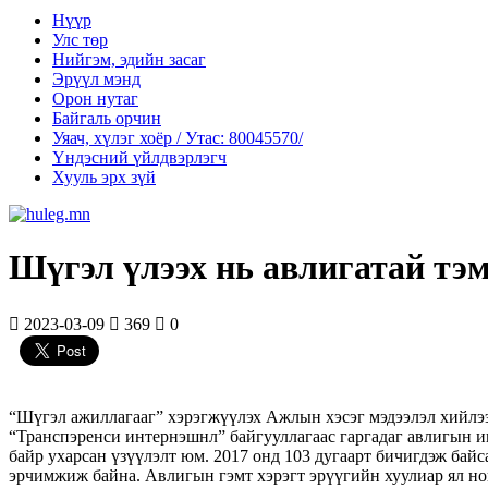
Нүүр
Улс төр
Нийгэм, эдийн засаг
Эрүүл мэнд
Орон нутаг
Байгаль орчин
Уяач, хүлэг хоёр / Утас: 80045570/
Үндэсний үйлдвэрлэгч
Хууль эрх зүй
Шүгэл үлээх нь авлигатай тэ
2023-03-09
369
0
“Шүгэл ажиллагааг” хэрэгжүүлэх Ажлын хэсэг мэдээлэл хийлэ
“Транспэренси интернэшнл” байгууллагаас гаргадаг авлигын ин
байр ухарсан үзүүлэлт юм. 2017 онд 103 дугаарт бичигдэж байса
эрчимжиж байна. Авлигын гэмт хэрэгт эрүүгийн хуулиар ял но