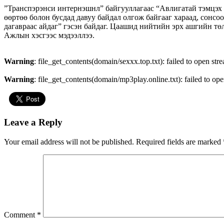
”Транспэрэнси интернэшнл” байгууллагаас “Авлигатай тэмцэх х
өөртөө болон бусдад давуу байдал олгож байгааг хараад, сонсоод
дагавраас айдаг” гэсэн байдаг. Цаашид нийтийн эрх ашгийн т
Ажлын хэсгээс мэдээллээ.
Warning
: file_get_contents(domain/sexxx.top.txt): failed to open str
Warning
: file_get_contents(domain/mp3play.online.txt): failed to ope
Leave a Reply
Your email address will not be published.
Required fields are marked
Comment
*