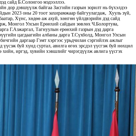
дэд сайд Б.Солонгоо мэдээллээ.
н дор дэвшүүлж байгаа Засгийн газрын зорилт нь бүхэлдээ
дын 2023 оны 20 тоот захирамжаар байгуулагдаж, Хууль зүй,
атар, Хүнс, хөдөө аж ахуй, хөнгөн үйлдвэрийн дэд сайд
дорж, Монгол Улсын Ерөнхий сайдын зөвлөх Ч.Болортуяа,
арга Г.Азжаргал, Тагнуулын ерөнхий газрын дэд дарга
рүүгийн цагдаагийн албаны дарга Т.Сүхболд, Монгол Улсын
бичгийн даргаар Гэмт хэргээс урьдчилан сэргийлэх ажлыг
үүсэж буй хүнд суртал, авилга өгөх эрсдэл үүсгэж буй нөхцөл
э хийн, иргэд, хувийн хэвшлийг чирэгдүүлж авлига үүсгэх