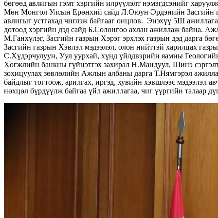
бөгөөд авлигын гэмт хэргийн илрүүлэлт нэмэгдсэнийг харуулж 
Мөн Монгол Улсын Ерөнхий сайд Л.Оюун-Эрдэнийн Засгийн газ
авлигыг устгахад чиглэж байгааг онцлов. Энэхүү 5Ш ажиллага
дотоод хэргийн дэд сайд Б.Солонгоо ахлан ажиллаж байна. Аж
М.Ганхүлэг, Засгийн газрын Хэрэг эрхлэх газрын дэд дарга бө
Засгийн газрын Хэвлэл мэдээлэл, олон нийттэй харилцах газры
С.Хүдэрчулуун, Уул уурхай, хүнд үйлдвэрийн яамны Геологийн
Хөгжлийн банкны гүйцэтгэх захирал Н.Мандуул, Шинэ сэргэлт
зохицуулах зөвлөлийн Ажлын албаны дарга Т.Нямгэрэл ажиллана
байдлыг тогтоож, арилгах, иргэд, хувийн хэвшлээс мэдээлэл а
нөхцөл бүрдүүлж байгаа үйл ажиллагаа, чиг үүргийн талаар дү