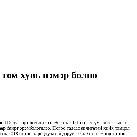
 том хувь нэмэр болно
 116 дугаарт бичигдлээ. Энэ нь 2021 оны үзүүлэлтээс таван
гаар байрт эрэмбэлэгдлээ. Нөгөө талаас авлигатай хийх тэмцэл
нь 2018 онтой харьцуулахад даруй 10 дахин нэмэгдсэн тоо