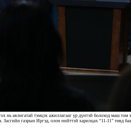
ох нь авлигатай тэмцэх ажиллагааг үр дүнтэй болоход маш том 
. Засгийн газрын Иргэд, олон нийттэй харилцах “11-11” төвд баа