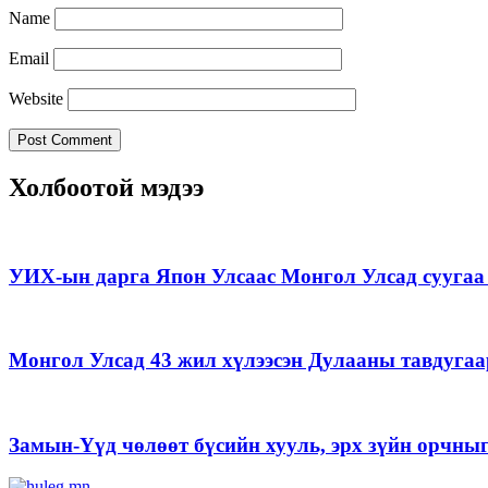
Name
Email
Website
Холбоотой мэдээ
УИХ-ын дарга Япон Улсаас Монгол Улсад суугаа 
Монгол Улсад 43 жил хүлээсэн Дулааны тавдугаа
Замын-Үүд чөлөөт бүсийн хууль, эрх зүйн орчны