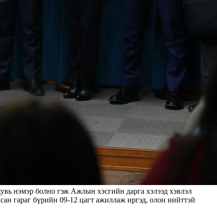
хувь нэмэр болно гэж Ажлын хэсгийн дарга хэлээд хэвлэл
сан гараг бүрийн 09-12 цагт ажиллаж иргэд, олон нийттэй