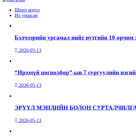
Шинэ мэдээ
Их уншсан
Бэлчээрийн ургамал нийт нутгийн 10 орчим 
2026-05-13
“Ирээдүй цогцолбор”-ын 7 сургуулийн нэгий
2026-05-13
ЭРҮҮЛ МЭНДИЙН БОЛОН СУРТАЛЧИЛГ
2026-05-13