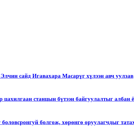
Элчин сайд Игавахара Масарүг хүлээн авч уулзав
р цахилгаан станцын бүтээн байгуулалтыг албан ё
г боловсронгуй болгож, хөрөнгө оруулагчдыг тат