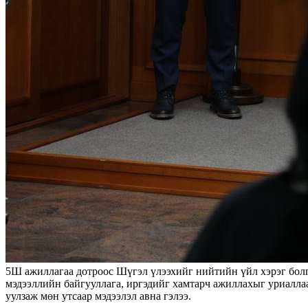
5Ш ажиллагаа дотроос Шүгэл үлээхийг нийтийн үйл хэрэг болг
мэдээллийн байгууллага, иргэдийг хамтарч ажиллахыг уриаллаа
уулзаж мөн утсаар мэдээлэл авна гэлээ.