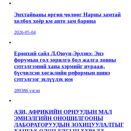
Энхтайваны өргөн чөлөөг Нарны замтай
холбох хоёр км авто зам барина
2026-05-04
Ерөнхий сайд Л.Оюун-Эрдэнэ: Энэ
форумын гол зорилго бол жалга довны
сэтгэлгээний хана хэрмийг нурааж,
бүсчилсэн хөгжлийн реформын шинэ
сэтгэлгээг эхлүүлэх юм
289386 үзсэн
АЗИ, АФРИКИЙН ОРНУУДЫН МАЛ
ЭМНЭЛГИЙН ОНОШИЛГООНЫ
ЛАБОРАТОРУУДЫН ЗОХИЦУУЛАЛТЫГ