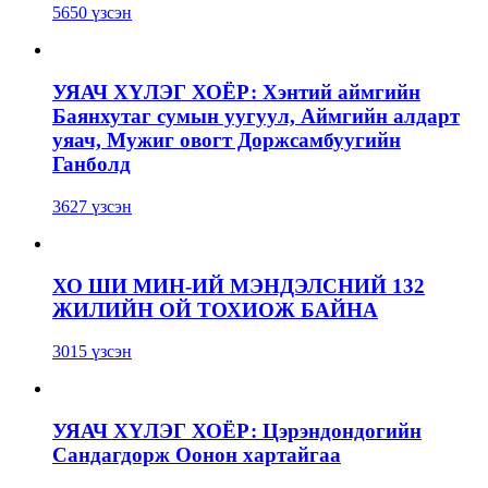
5650 үзсэн
УЯАЧ ХҮЛЭГ ХОЁР: Хэнтий аймгийн
Баянхутаг сумын уугуул, Аймгийн алдарт
уяач, Мужиг овогт Доржсамбуугийн
Ганболд
3627 үзсэн
ХО ШИ МИН-ИЙ МЭНДЭЛСНИЙ 132
ЖИЛИЙН ОЙ ТОХИОЖ БАЙНА
3015 үзсэн
УЯАЧ ХҮЛЭГ ХОЁР: Цэрэндондогийн
Сандагдорж Оонон хартайгаа