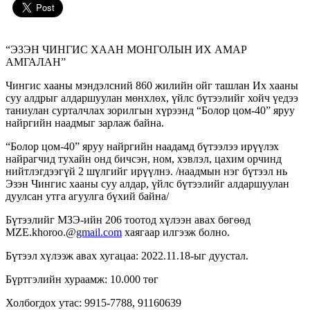
“ЭЗЭН ЧИНГИС ХААН МОНГОЛЫН ИХ АМАР
АМГАЛАН”
Чингис хааны мэндэлсний 860 жилийн ойг ташлан Их хааны
суу алдрыг алдаршуулан мөнхлөх, үйлс бүтээлийг хойч үедээ
таниулан сурталчлах зорилгын хүрээнд “Болор цом-40” яруу
найргийн наадмыг зарлаж байна.
“Болор цом-40” яруу найргийн наадамд бүтээлээ ирүүлэх
найрагчид тухайн онд бичсэн, ном, хэвлэл, цахим орчинд
нийтлэгдээгүй 2 шүлгийг ирүүлнэ. /наадмын нэг бүтээл нь
Эзэн Чингис хааны суу алдар, үйлс бүтээлийг алдаршуулан
дуулсан утга агуулга бүхий байна/
Бүтээлийг МЗЭ-ийн 206 тоотод хүлээн авах бөгөөд
MZE.khoroo.@
gmail.com
хаягаар илгээж болно.
Бүтээл хүлээж авах хугацаа: 2022.11.18-ыг дуустал.
Бүртгэлийн хураамж: 10.000 төг
Холбогдох утас: 9915-7788, 91160639