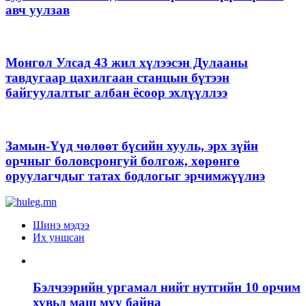
авч уулзав
Монгол Улсад 43 жил хүлээсэн Дулааны
тавдугаар цахилгаан станцын бүтээн
байгуулалтыг албан ёсоор эхлүүллээ
Замын-Үүд чөлөөт бүсийн хууль, эрх зүйн
орчныг боловсронгуй болгож, хөрөнгө
оруулагчдыг татах бодлогыг эрчимжүүлнэ
Шинэ мэдээ
Их уншсан
Бэлчээрийн ургамал нийт нутгийн 10 орчим
хувьд маш муу байна