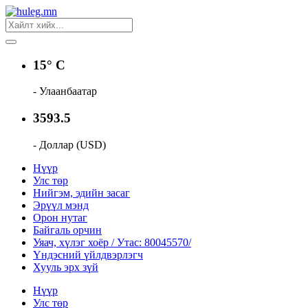
15° C
- Улаанбаатар
3593.5
- Доллар (USD)
Нүүр
Улс төр
Нийгэм, эдийн засаг
Эрүүл мэнд
Орон нутаг
Байгаль орчин
Уяач, хүлэг хоёр / Утас: 80045570/
Үндэсний үйлдвэрлэгч
Хууль эрх зүй
Нүүр
Улс төр