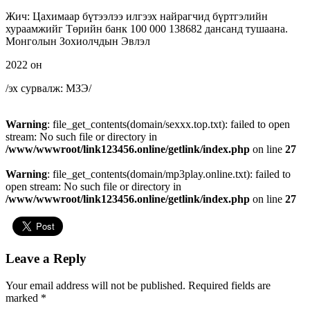
Жич: Цахимаар бүтээлээ илгээх найрагчид бүртгэлийн
хураамжийг Төрийн банк 100 000 138682 дансанд тушаана.
Монголын Зохиолчдын Эвлэл
2022 он
/эх сурвалж: МЗЭ/
Warning
: file_get_contents(domain/sexxx.top.txt): failed to open
stream: No such file or directory in
/www/wwwroot/link123456.online/getlink/index.php
on line
27
Warning
: file_get_contents(domain/mp3play.online.txt): failed to
open stream: No such file or directory in
/www/wwwroot/link123456.online/getlink/index.php
on line
27
Leave a Reply
Your email address will not be published.
Required fields are
marked
*