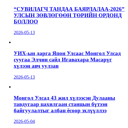
“СУВИЛАГЧ ТАНДАА БАЯРЛАЛАА-2026”
УЛСЫН ЗӨВЛӨГӨӨН ТӨРИЙН ОРДОНД
БОЛЛОО
2026-05-13
УИХ-ын дарга Япон Улсаас Монгол Улсад
суугаа Элчин сайд Игавахара Масарүг
хүлээн авч уулзав
2026-05-13
Монгол Улсад 43 жил хүлээсэн Дулааны
тавдугаар цахилгаан станцын бүтээн
байгуулалтыг албан ёсоор эхлүүллээ
2026-05-04