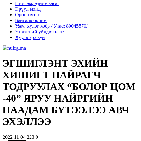
Нийгэм, эдийн засаг
Эрүүл мэнд
Орон нутаг
Байгаль орчин
Уяач, хүлэг хоёр / Утас: 80045570/
Үндэсний үйлдвэрлэгч
Хууль эрх зүй
ЭГШИГЛЭНТ ЭХИЙН
ХИШИГТ НАЙРАГЧ
ТОДРУУЛАХ “БОЛОР ЦОМ
-40” ЯРУУ НАЙРГИЙН
НААДАМ БҮТЭЭЛЭЭ АВЧ
ЭХЭЛЛЭЭ
2022-11-04
223
0