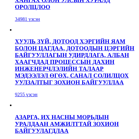
ХАНГАХ ОЛОН УЛСЫН ХУРАЛД
ОРОЛЦЛОО
34981 үзсэн
ХУУЛЬ ЗҮЙ, ДОТООД ХЭРГИЙН ЯАМ
БОЛОН ЦАГДАА, ДОТООДЫН ЦЭРГИЙН
БАЙГУУЛЛАГЫН УДИРДЛАГА, АЛБАН
ХААГЧДАД ПРОЦЕССЫН ДАХИН
ИНЖЕНЕРЧЛЭЛИЙН ТАЛААР
МЭДЭЭЛЭЛ ӨГӨХ, САНАЛ СОЛИЛЦОХ
УУЛЗАЛТЫГ ЗОХИОН БАЙГУУЛЛАА
9255 үзсэн
АЗАРГА, ИХ НАСНЫ МОРЬДЫН
УРАЛДААН АМЖИЛТТАЙ ЗОХИОН
БАЙГУУЛАГДЛАА