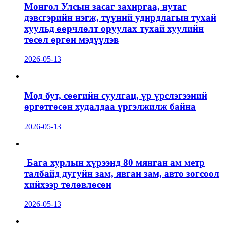
Монгол Улсын засаг захиргаа, нутаг
дэвсгэрийн нэгж, түүний удирдлагын тухай
хуульд өөрчлөлт оруулах тухай хуулийн
төсөл өргөн мэдүүлэв
2026-05-13
Мод бут, сөөгийн суулгац, үр үрслэгээний
өргөтгөсөн худалдаа үргэлжилж байна
2026-05-13
Бага хурлын хүрээнд 80 мянган ам метр
талбайд дугуйн зам, явган зам, авто зогсоол
хийхээр төлөвлөсөн
2026-05-13