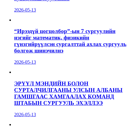
2026-05-13
“Ирээдүй цогцолбор”-ын 7 сургуулийн
нэгийг математик, физикийн
гүнзгийрүүлсэн сургалттай ахлах сургууль
болгож шинэчилнэ
2026-05-13
ЭРҮҮЛ МЭНДИЙН БОЛОН
СУРТАЛЧИЛГААНЫ УЛСЫН АЛБАНЫ
ГАМШГААС ХАМГААЛАХ КОМАНД
ШТАБЫН СУРГУУЛЬ ЭХЭЛЛЭЭ
2026-05-13