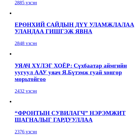
2885 үзсэн
ЕРӨНХИЙ САЙДЫН ДҮҮ УЛАМЖЛАЛАА
УЛАНДАА ГИШГЭЖ ЯВНА
2848 үзсэн
УЯАЧ ХҮЛЭГ ХОЁР: Сүхбаатар аймгийн
уугуул ААУ уяач Я.Бүтэмж гуай хонгор
морьтойгоо
2432 үзсэн
“ФРОНТЫН СУВИЛАГЧ” НЭРЭМЖИТ
ШАГНАЛЫГ ГАРДУУЛЛАА
2376 үзсэн