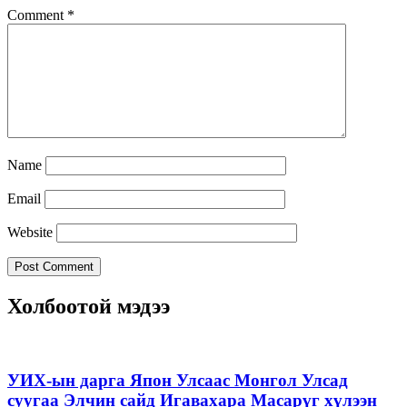
Comment
*
Name
Email
Website
Холбоотой мэдээ
УИХ-ын дарга Япон Улсаас Монгол Улсад
суугаа Элчин сайд Игавахара Масарүг хүлээн