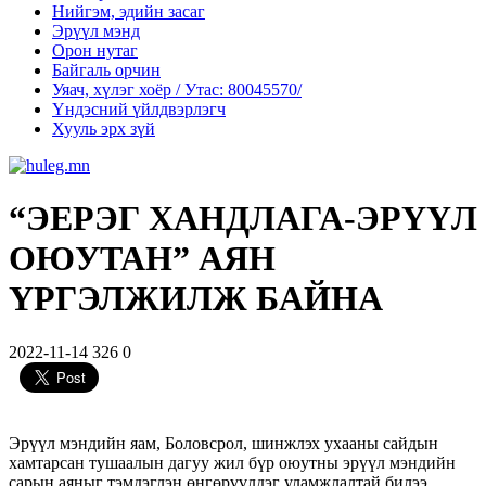
Нийгэм, эдийн засаг
Эрүүл мэнд
Орон нутаг
Байгаль орчин
Уяач, хүлэг хоёр / Утас: 80045570/
Үндэсний үйлдвэрлэгч
Хууль эрх зүй
“ЭЕРЭГ ХАНДЛАГА-ЭРҮҮЛ
ОЮУТАН” АЯН
ҮРГЭЛЖИЛЖ БАЙНА
2022-11-14
326
0
Эрүүл мэндийн яам, Боловсрол, шинжлэх ухааны сайдын
хамтарсан тушаалын дагуу жил бүр оюутны эрүүл мэндийн
сарын аяныг тэмдэглэн өнгөрүүлдэг уламжлалтай билээ.