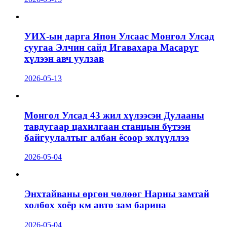
УИХ-ын дарга Япон Улсаас Монгол Улсад
суугаа Элчин сайд Игавахара Масарүг
хүлээн авч уулзав
2026-05-13
Монгол Улсад 43 жил хүлээсэн Дулааны
тавдугаар цахилгаан станцын бүтээн
байгуулалтыг албан ёсоор эхлүүллээ
2026-05-04
Энхтайваны өргөн чөлөөг Нарны замтай
холбох хоёр км авто зам барина
2026-05-04