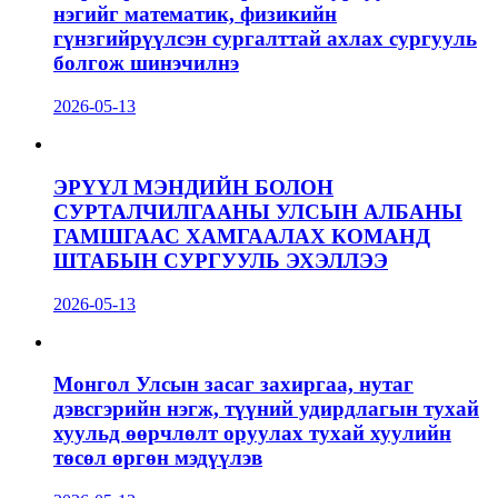
нэгийг математик, физикийн
гүнзгийрүүлсэн сургалттай ахлах сургууль
болгож шинэчилнэ
2026-05-13
ЭРҮҮЛ МЭНДИЙН БОЛОН
СУРТАЛЧИЛГААНЫ УЛСЫН АЛБАНЫ
ГАМШГААС ХАМГААЛАХ КОМАНД
ШТАБЫН СУРГУУЛЬ ЭХЭЛЛЭЭ
2026-05-13
Монгол Улсын засаг захиргаа, нутаг
дэвсгэрийн нэгж, түүний удирдлагын тухай
хуульд өөрчлөлт оруулах тухай хуулийн
төсөл өргөн мэдүүлэв