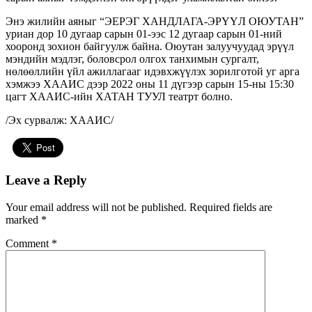
Энэ жилийн аяныг “ЭЕРЭГ ХАНДЛАГА-ЭРҮҮЛ ОЮУТАН”
уриан дор 10 дугаар сарын 01-ээс 12 дугаар сарын 01-ний
хооронд зохион байгуулж байна. Оюутан залуучуудад эрүүл
мэндийн мэдлэг, боловсрол олгох танхимын сургалт,
нөлөөллийн үйл ажиллагааг идэвхжүүлэх зорилготой уг арга
хэмжээ ХААИС дээр 2022 оны 11 дүгээр сарын 15-ны 15:30
цагт ХААИС-ийн ХАТАН ТУУЛ театрт болно.
/Эх сурвалж: ХААИС/
Leave a Reply
Your email address will not be published.
Required fields are
marked
*
Comment
*