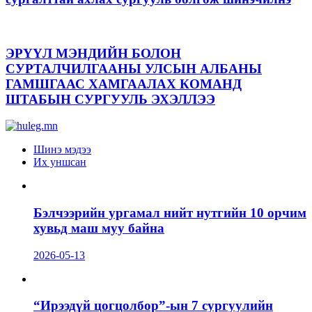
ЭРҮҮЛ МЭНДИЙН БОЛОН
СУРТАЛЧИЛГААНЫ УЛСЫН АЛБАНЫ
ГАМШГААС ХАМГААЛАХ КОМАНД
ШТАБЫН СУРГУУЛЬ ЭХЭЛЛЭЭ
Шинэ мэдээ
Их уншсан
Бэлчээрийн ургамал нийт нутгийн 10 орчим
хувьд маш муу байна
2026-05-13
“Ирээдүй цогцолбор”-ын 7 сургуулийн