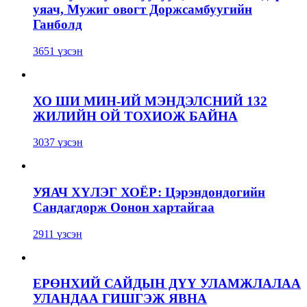
уяач, Мужиг овогт Доржсамбуугийн
Ганболд
3651 үзсэн
ХО ШИ МИН-ИЙ МЭНДЭЛСНИЙ 132
ЖИЛИЙН ОЙ ТОХИОЖ БАЙНА
3037 үзсэн
УЯАЧ ХҮЛЭГ ХОЁР: Цэрэндондогийн
Сандагдорж Оонон хартайгаа
2911 үзсэн
ЕРӨНХИЙ САЙДЫН ДҮҮ УЛАМЖЛАЛАА
УЛАНДАА ГИШГЭЖ ЯВНА