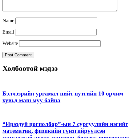
Name
Email
Website
Холбоотой мэдээ
Бэлчээрийн ургамал нийт нутгийн 10 орчим
хувьд маш муу байна
“Ирээдүй цогцолбор”-ын 7 сургуулийн нэгийг
математик, физикийн гүнзгийрүүлсэн
сургалттай ахлах сургууль болгож шинэчилнэ