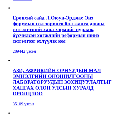
Ерөнхий сайд Л.Оюун-Эрдэнэ: Энэ
форумын гол зорилго бол жалга довны
сэтгэлгээний хана хэрмийг нурааж,
бүсчилсэн хөгжлийн реформын шинэ
сэтгэлгээг эхлүүлэх юм
289442 үзсэн
АЗИ, АФРИКИЙН ОРНУУДЫН МАЛ
ЭМНЭЛГИЙН ОНОШИЛГООНЫ
ЛАБОРАТОРУУДЫН ЗОХИЦУУЛАЛТЫГ
ХАНГАХ ОЛОН УЛСЫН ХУРАЛД
ОРОЛЦЛОО
35109 үзсэн