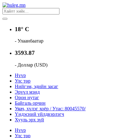
18° C
- Улаанбаатар
3593.87
- Доллар (USD)
Нүүр
Улс төр
Нийгэм, эдийн засаг
Эрүүл мэнд
Орон нутаг
Байгаль орчин
Уяач, хүлэг хоёр / Утас: 80045570/
Үндэсний үйлдвэрлэгч
Хууль эрх зүй
Нүүр
Улс төр