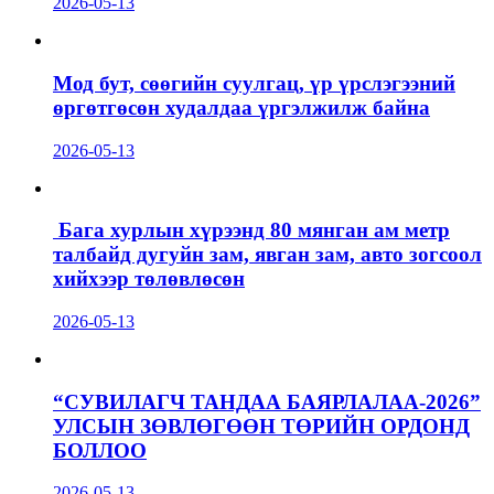
2026-05-13
Мод бут, сөөгийн суулгац, үр үрслэгээний
өргөтгөсөн худалдаа үргэлжилж байна
2026-05-13
Бага хурлын хүрээнд 80 мянган ам метр
талбайд дугуйн зам, явган зам, авто зогсоол
хийхээр төлөвлөсөн
2026-05-13
“СУВИЛАГЧ ТАНДАА БАЯРЛАЛАА-2026”
УЛСЫН ЗӨВЛӨГӨӨН ТӨРИЙН ОРДОНД
БОЛЛОО
2026-05-13