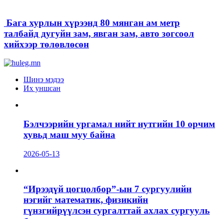
Бага хурлын хүрээнд 80 мянган ам метр
талбайд дугуйн зам, явган зам, авто зогсоол
хийхээр төлөвлөсөн
Шинэ мэдээ
Их уншсан
Бэлчээрийн ургамал нийт нутгийн 10 орчим
хувьд маш муу байна
2026-05-13
“Ирээдүй цогцолбор”-ын 7 сургуулийн
нэгийг математик, физикийн
гүнзгийрүүлсэн сургалттай ахлах сургууль