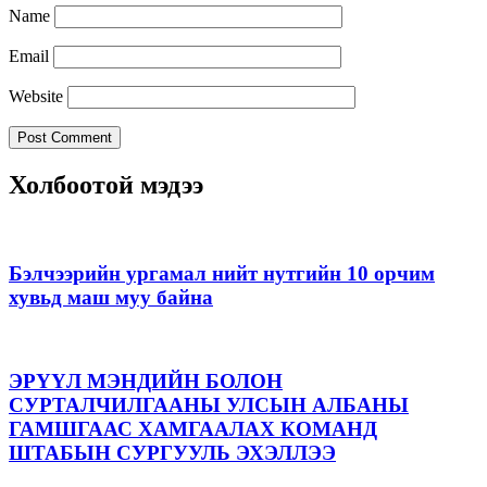
Name
Email
Website
Холбоотой мэдээ
Бэлчээрийн ургамал нийт нутгийн 10 орчим
хувьд маш муу байна
ЭРҮҮЛ МЭНДИЙН БОЛОН
СУРТАЛЧИЛГААНЫ УЛСЫН АЛБАНЫ
ГАМШГААС ХАМГААЛАХ КОМАНД
ШТАБЫН СУРГУУЛЬ ЭХЭЛЛЭЭ