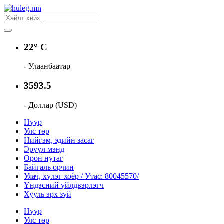
22° C
- Улаанбаатар
3593.5
- Доллар (USD)
Нүүр
Улс төр
Нийгэм, эдийн засаг
Эрүүл мэнд
Орон нутаг
Байгаль орчин
Уяач, хүлэг хоёр / Утас: 80045570/
Үндэсний үйлдвэрлэгч
Хууль эрх зүй
Нүүр
Улс төр