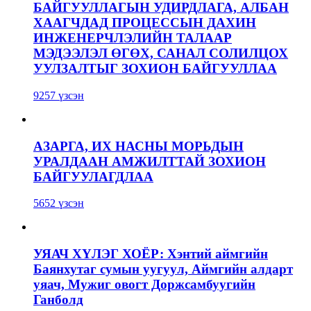
БАЙГУУЛЛАГЫН УДИРДЛАГА, АЛБАН
ХААГЧДАД ПРОЦЕССЫН ДАХИН
ИНЖЕНЕРЧЛЭЛИЙН ТАЛААР
МЭДЭЭЛЭЛ ӨГӨХ, САНАЛ СОЛИЛЦОХ
УУЛЗАЛТЫГ ЗОХИОН БАЙГУУЛЛАА
9257 үзсэн
АЗАРГА, ИХ НАСНЫ МОРЬДЫН
УРАЛДААН АМЖИЛТТАЙ ЗОХИОН
БАЙГУУЛАГДЛАА
5652 үзсэн
УЯАЧ ХҮЛЭГ ХОЁР: Хэнтий аймгийн
Баянхутаг сумын уугуул, Аймгийн алдарт
уяач, Мужиг овогт Доржсамбуугийн
Ганболд