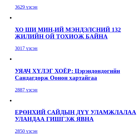
3629 үзсэн
ХО ШИ МИН-ИЙ МЭНДЭЛСНИЙ 132
ЖИЛИЙН ОЙ ТОХИОЖ БАЙНА
3017 үзсэн
УЯАЧ ХҮЛЭГ ХОЁР: Цэрэндондогийн
Сандагдорж Оонон хартайгаа
2887 үзсэн
ЕРӨНХИЙ САЙДЫН ДҮҮ УЛАМЖЛАЛАА
УЛАНДАА ГИШГЭЖ ЯВНА
2850 үзсэн