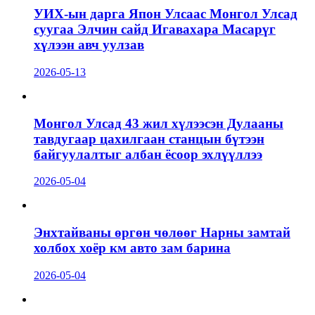
УИХ-ын дарга Япон Улсаас Монгол Улсад
суугаа Элчин сайд Игавахара Масарүг
хүлээн авч уулзав
2026-05-13
Монгол Улсад 43 жил хүлээсэн Дулааны
тавдугаар цахилгаан станцын бүтээн
байгуулалтыг албан ёсоор эхлүүллээ
2026-05-04
Энхтайваны өргөн чөлөөг Нарны замтай
холбох хоёр км авто зам барина
2026-05-04