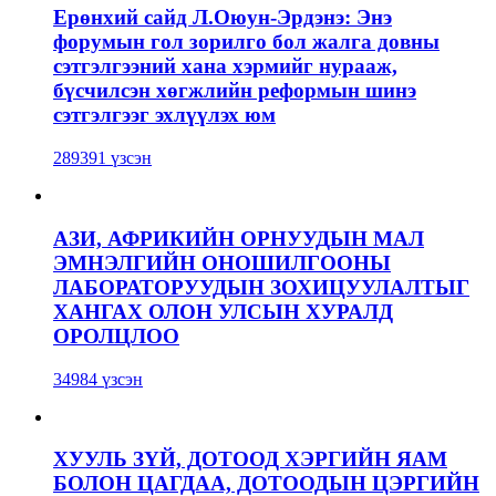
Ерөнхий сайд Л.Оюун-Эрдэнэ: Энэ
форумын гол зорилго бол жалга довны
сэтгэлгээний хана хэрмийг нурааж,
бүсчилсэн хөгжлийн реформын шинэ
сэтгэлгээг эхлүүлэх юм
289391 үзсэн
АЗИ, АФРИКИЙН ОРНУУДЫН МАЛ
ЭМНЭЛГИЙН ОНОШИЛГООНЫ
ЛАБОРАТОРУУДЫН ЗОХИЦУУЛАЛТЫГ
ХАНГАХ ОЛОН УЛСЫН ХУРАЛД
ОРОЛЦЛОО
34984 үзсэн
ХУУЛЬ ЗҮЙ, ДОТООД ХЭРГИЙН ЯАМ
БОЛОН ЦАГДАА, ДОТООДЫН ЦЭРГИЙН