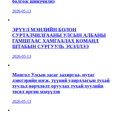
болгож шинэчилнэ
2026-05-13
ЭРҮҮЛ МЭНДИЙН БОЛОН
СУРТАЛЧИЛГААНЫ УЛСЫН АЛБАНЫ
ГАМШГААС ХАМГААЛАХ КОМАНД
ШТАБЫН СУРГУУЛЬ ЭХЭЛЛЭЭ
2026-05-13
Монгол Улсын засаг захиргаа, нутаг
дэвсгэрийн нэгж, түүний удирдлагын тухай
хуульд өөрчлөлт оруулах тухай хуулийн
төсөл өргөн мэдүүлэв
2026-05-13