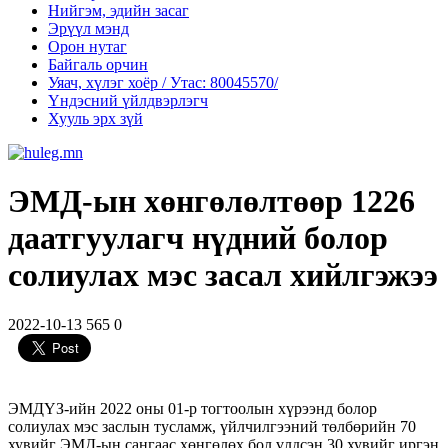
Нийгэм, эдийн засаг
Эрүүл мэнд
Орон нутаг
Байгаль орчин
Уяач, хүлэг хоёр / Утас: 80045570/
Үндэсний үйлдвэрлэгч
Хууль эрх зүй
ЭМД-ын хөнгөлөлтөөр 1226
даатгуулагч нүдний болор
солиулах мэс засал хийлгэжээ
2022-10-13
565
0
ЭМДҮЗ-ийн 2022 оны 01-р тогтоолын хүрээнд болор
солиулах мэс заслын тусламж, үйлчилгээний төлбөрийн 70
хувийг ЭМД-ын сангаас хөнгөлөх бол үлдсэн 30 хувийг иргэн