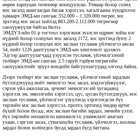
өөрөө хариуцан төлөхөөр зохицуулсан. Улмаар болор солих
мэс засалд ашиглагдах багаж хэрэгсэл, хагалгааны хүндрэлээс
хамаарч ЭМД-ын сангаас 552.000 – 1.320.000 төгрөг, хос
эрхтэнд мэс засал хийхэд 883.200-2.112.000 төгрөгөөр
санхүүжүүлж байгаа билээ.
ЭМДҮЗ-ийн 01-р тогтоол хэрэгжиж эхэлсэн өдрөөс хойш нэг
нүдний болор солиулах мэс засалд 1172, хос эрхтэнд буюу 2
нүдний болор солиулах мэс заслын тусламж үйлчилгээ авсан
54, нийт 1226 даатгуулагч ЭМД-ын хөнгөлөлт эдэлжээ.
Эдгээр даатгуулагчдад үзүүлсэн тусламж, үйлчилгээний
төлбөрт ЭМД-ын сангаас 2.5 гаруй тэрбум төгрөгийн
санхүүжилтийг эрүүл мэндийн байгууллагуудад олгоод байна.
Дээрх төлбөрт мэс заслын тусламж, үйлчилгээний зардлын
бүтээгдэхүүнд нийт эмчилгээ /мэс засал, мэдээгүйжүүлэг,
сэрээх үйл ажиллагаа, эрчимт эмчилгээ/-ий хугацаанд
хэрэглэх эм, эмнэлгийн хэрэгсэл, цус, цусан бүтээгдэхүүн, мэс
заслын тусламж, үйлчилгээг үзүүлэхэд хэрэглэгдсэн бүх
төрлийн мэс заслын хэрэгсэл, протез, ортопед /өндөр өртөг
бүхий болон бусад/, мэс заслын багийн зардал, эмчийн үзлэг,
бүх төрлийн оношилгоо шинжилгээ, уламжлалт анагаах
ухаан, сэргээн засах, сувилахуйн тусламж, үйлчилгээ, хоолны
зардал болон холбогдох бусад зардал бүгд багтана.