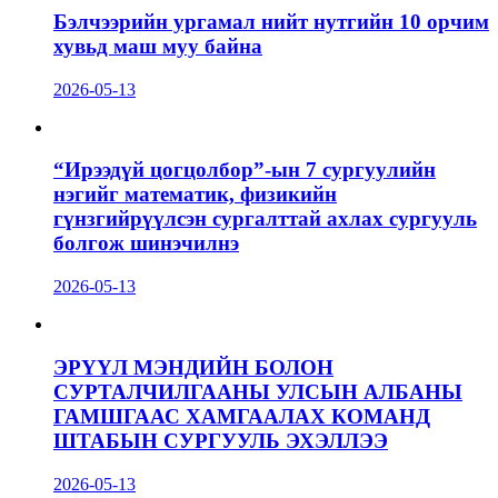
Бэлчээрийн ургамал нийт нутгийн 10 орчим
хувьд маш муу байна
2026-05-13
“Ирээдүй цогцолбор”-ын 7 сургуулийн
нэгийг математик, физикийн
гүнзгийрүүлсэн сургалттай ахлах сургууль
болгож шинэчилнэ
2026-05-13
ЭРҮҮЛ МЭНДИЙН БОЛОН
СУРТАЛЧИЛГААНЫ УЛСЫН АЛБАНЫ
ГАМШГААС ХАМГААЛАХ КОМАНД
ШТАБЫН СУРГУУЛЬ ЭХЭЛЛЭЭ
2026-05-13