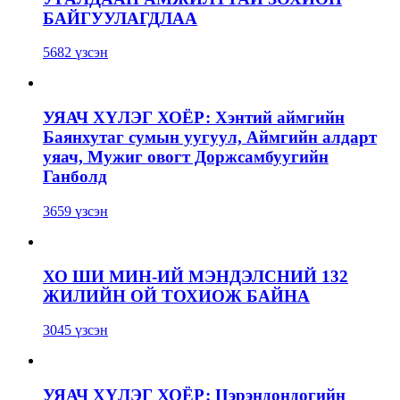
БАЙГУУЛАГДЛАА
5682 үзсэн
УЯАЧ ХҮЛЭГ ХОЁР: Хэнтий аймгийн
Баянхутаг сумын уугуул, Аймгийн алдарт
уяач, Мужиг овогт Доржсамбуугийн
Ганболд
3659 үзсэн
ХО ШИ МИН-ИЙ МЭНДЭЛСНИЙ 132
ЖИЛИЙН ОЙ ТОХИОЖ БАЙНА
3045 үзсэн
УЯАЧ ХҮЛЭГ ХОЁР: Цэрэндондогийн