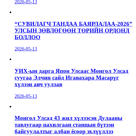
2026-05-13
“СУВИЛАГЧ ТАНДАА БАЯРЛАЛАА-2026”
УЛСЫН ЗӨВЛӨГӨӨН ТӨРИЙН ОРДОНД
БОЛЛОО
2026-05-13
УИХ-ын дарга Япон Улсаас Монгол Улсад
суугаа Элчин сайд Игавахара Масарүг
хүлээн авч уулзав
2026-05-13
Монгол Улсад 43 жил хүлээсэн Дулааны
тавдугаар цахилгаан станцын бүтээн
байгуулалтыг албан ёсоор эхлүүллээ