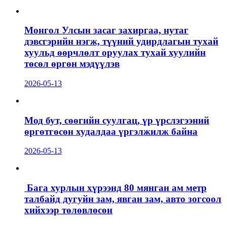
Монгол Улсын засаг захиргаа, нутаг
дэвсгэрийн нэгж, түүний удирдлагын тухай
хуульд өөрчлөлт оруулах тухай хуулийн
төсөл өргөн мэдүүлэв
2026-05-13
Мод бут, сөөгийн суулгац, үр үрслэгээний
өргөтгөсөн худалдаа үргэлжилж байна
2026-05-13
Бага хурлын хүрээнд 80 мянган ам метр
талбайд дугуйн зам, явган зам, авто зогсоол
хийхээр төлөвлөсөн