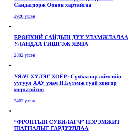
Сандагдорж Оонон хартайгаа
2920 үзсэн
ЕРӨНХИЙ САЙДЫН ДҮҮ УЛАМЖЛАЛАА
УЛАНДАА ГИШГЭЖ ЯВНА
2882 үзсэн
УЯАЧ ХҮЛЭГ ХОЁР: Сүхбаатар аймгийн
уугуул ААУ уяач Я.Бүтэмж гуай хонгор
морьтойгоо
2462 үзсэн
“ФРОНТЫН СУВИЛАГЧ” НЭРЭМЖИТ
ШАГНАЛЫГ ГАРДУУЛЛАА