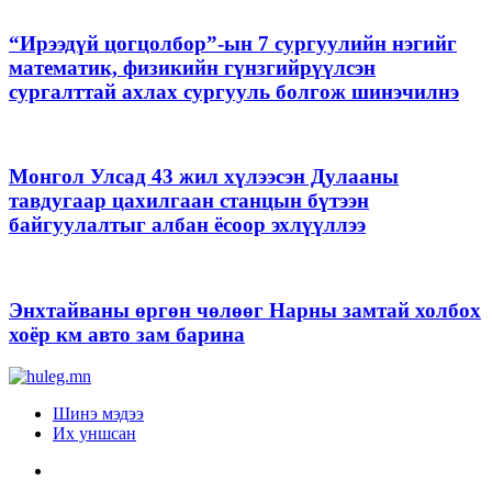
“Ирээдүй цогцолбор”-ын 7 сургуулийн нэгийг
математик, физикийн гүнзгийрүүлсэн
сургалттай ахлах сургууль болгож шинэчилнэ
Монгол Улсад 43 жил хүлээсэн Дулааны
тавдугаар цахилгаан станцын бүтээн
байгуулалтыг албан ёсоор эхлүүллээ
Энхтайваны өргөн чөлөөг Нарны замтай холбох
хоёр км авто зам барина
Шинэ мэдээ
Их уншсан