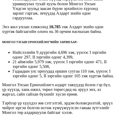
урамшуулах тухай хууль болон Монгол Улсын
Үндсэн хуульд заасан бүрэн эрхийнхээ хүрээнд
зарлиг гаргаж, эхчүүдэд Алдарт эхийн одон
гардууллаа.
Энэ жил улсын хэмжээнд
1
0
,
785
ээж Алдарт эхийн одон
хүртэж байгаагийн олонх нь 36 орчим насныхан байна.
МОНГОЛ УЛСЫН ЕРӨНХИЙЛӨГЧИЙН ЗАРЛИГААР:
Нийслэлийн 9 дүүргийн 4,696 ээж, үүнээс I зэргийн
одонг 297, II зэргийн одонг 4,399,
21 аймгийн 5,979 ээж, үүнээс I зэргийн одонг 471, II
зэргийн одонг 5,508,
Гадаадын улс орнуудад оршин суугаа 110 ээж, үүнээс I
зэргийн одонг 5, II зэргийн одонг 105 ээж хүртэж байна.
Монгол Улсын Ерөнхийлөгч алдарт ээжүүдэд болон гэр бүл,
үр хүүхэд, хань ижил, төрөл төрөгсдөд нь эрүүл энх, аз
жаргал, сайн сайхан бүхнийг хүсэн ерөөв.
Тэрбээр үр хүүхдээ зөв сэтгэлтэй, эрдэм боловсролтой, эрүүл
чийрэг иргэн болгон өсгөж хүмүүжүүлсэн гавьяа зүтгэлийг
Монгол төр алдаршуулж байгааг хэлэв.