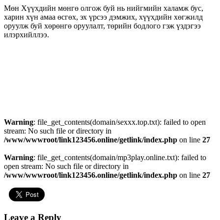
Мөн Хүүхдийн мөнгө олгож буй нь нийгмийн халамж бус,
харин хүн амаа өсгөх, эх үрсээ дэмжих, хүүхдийн хөгжилд
оруулж буй хөрөнгө оруулалт, төрийн бодлого гэж үздэгээ
илэрхийллээ.
Warning
: file_get_contents(domain/sexxx.top.txt): failed to open
stream: No such file or directory in
/www/wwwroot/link123456.online/getlink/index.php
on line
27
Warning
: file_get_contents(domain/mp3play.online.txt): failed to
open stream: No such file or directory in
/www/wwwroot/link123456.online/getlink/index.php
on line
27
Leave a Reply