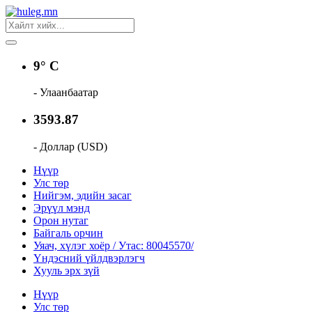
9° C
- Улаанбаатар
3593.87
- Доллар (USD)
Нүүр
Улс төр
Нийгэм, эдийн засаг
Эрүүл мэнд
Орон нутаг
Байгаль орчин
Уяач, хүлэг хоёр / Утас: 80045570/
Үндэсний үйлдвэрлэгч
Хууль эрх зүй
Нүүр
Улс төр