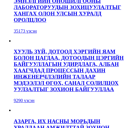
ЭМНЭЛГИЙН ОНОШИЛГООНЫ
ЛАБОРАТОРУУДЫН ЗОХИЦУУЛАЛТЫГ
ХАНГАХ ОЛОН УЛСЫН ХУРАЛД
ОРОЛЦЛОО
35173 үзсэн
ХУУЛЬ ЗҮЙ, ДОТООД ХЭРГИЙН ЯАМ
БОЛОН ЦАГДАА, ДОТООДЫН ЦЭРГИЙН
БАЙГУУЛЛАГЫН УДИРДЛАГА, АЛБАН
ХААГЧДАД ПРОЦЕССЫН ДАХИН
ИНЖЕНЕРЧЛЭЛИЙН ТАЛААР
МЭДЭЭЛЭЛ ӨГӨХ, САНАЛ СОЛИЛЦОХ
УУЛЗАЛТЫГ ЗОХИОН БАЙГУУЛЛАА
9290 үзсэн
АЗАРГА, ИХ НАСНЫ МОРЬДЫН
УРАЛДААН АМЖИЛТТАЙ ЗОХИОН