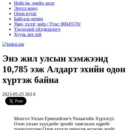
Нийгэм, эдийн засаг
Эрүүл мэнд
Орон нутаг
Байгаль орчин
Уяач, хүлэг хоёр / Утас: 80045570/
Үндэсний үйлдвэрлэгч
Хууль эрх зүй
Энэ жил улсын хэмжээнд
10,785 ээж Алдарт эхийн одон
хүртэж байна
2023-05-25
263
0
Монгол Улсын Ерөнхийлөгч Ухнаагийн Хүрэлсүх
Олон улсын хүүхдийн эрхийг хамгаалах өдрийг
тохиолдуулан Олон хүүхэд төрүүлж өсгөсөн эхийг