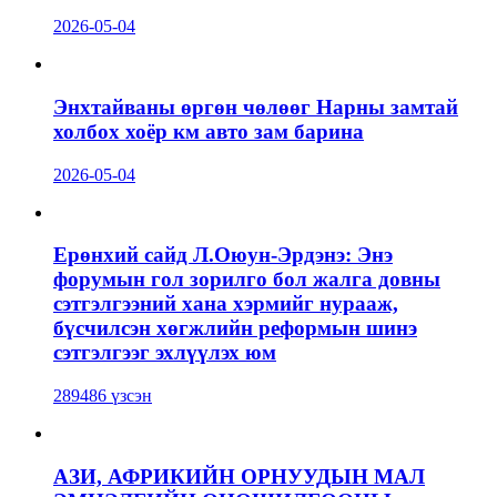
2026-05-04
Энхтайваны өргөн чөлөөг Нарны замтай
холбох хоёр км авто зам барина
2026-05-04
Ерөнхий сайд Л.Оюун-Эрдэнэ: Энэ
форумын гол зорилго бол жалга довны
сэтгэлгээний хана хэрмийг нурааж,
бүсчилсэн хөгжлийн реформын шинэ
сэтгэлгээг эхлүүлэх юм
289486 үзсэн
АЗИ, АФРИКИЙН ОРНУУДЫН МАЛ