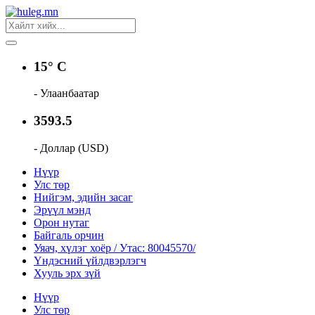
15° C
- Улаанбаатар
3593.5
- Доллар (USD)
Нүүр
Улс төр
Нийгэм, эдийн засаг
Эрүүл мэнд
Орон нутаг
Байгаль орчин
Уяач, хүлэг хоёр / Утас: 80045570/
Үндэсний үйлдвэрлэгч
Хууль эрх зүй
Нүүр
Улс төр