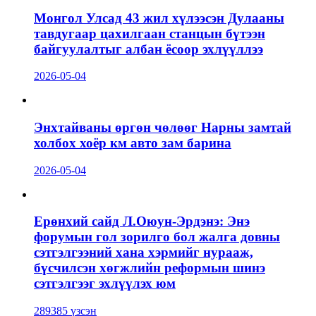
Монгол Улсад 43 жил хүлээсэн Дулааны
тавдугаар цахилгаан станцын бүтээн
байгуулалтыг албан ёсоор эхлүүллээ
2026-05-04
Энхтайваны өргөн чөлөөг Нарны замтай
холбох хоёр км авто зам барина
2026-05-04
Ерөнхий сайд Л.Оюун-Эрдэнэ: Энэ
форумын гол зорилго бол жалга довны
сэтгэлгээний хана хэрмийг нурааж,
бүсчилсэн хөгжлийн реформын шинэ
сэтгэлгээг эхлүүлэх юм
289385 үзсэн