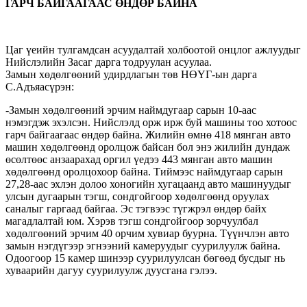
ГАРЧ БАЙГААГААС ӨНДӨР БАЙНА
Цаг үеийн тулгамдсан асуудалтай холбоотой онцлог ажлуудыг
Нийслэлийн Засаг дарга тодруулан асуулаа.
Замын хөдөлгөөний удирдлагын төв НӨҮГ-ын дарга
С.Адъяасүрэн:
-Замын хөдөлгөөний эрчим наймдугаар сарын 10-аас
нэмэгдэж эхэлсэн. Нийслэлд орж ирж буй машины тоо хотоос
гарч байгаагаас өндөр байна. Жилийн өмнө 418 мянган авто
машин хөдөлгөөнд оролцож байсан бол энэ жилийн дундаж
өсөлтөөс анзаарахад оргил үедээ 443 мянган авто машин
хөдөлгөөнд оролцохоор байна. Тиймээс наймдугаар сарын
27,28-аас эхлэн долоо хоногийн хугацаанд авто машинуудыг
улсын дугаарын тэгш, сондгойгоор хөдөлгөөнд оруулах
саналыг гаргаад байгаа. Эс тэгвээс түгжрэл өндөр байх
магадлалтай юм. Хэрэв тэгш сондгойгоор зорчуулбал
хөдөлгөөний эрчим 40 орчим хувиар буурна. Түүнчлэн авто
замын нэгдүгээр эгнээний камеруудыг суурилуулж байна.
Одоогоор 15 камер шинээр суурилуулсан бөгөөд бусдыг нь
хуваарийн дагуу суурилуулж дуусгана гэлээ.