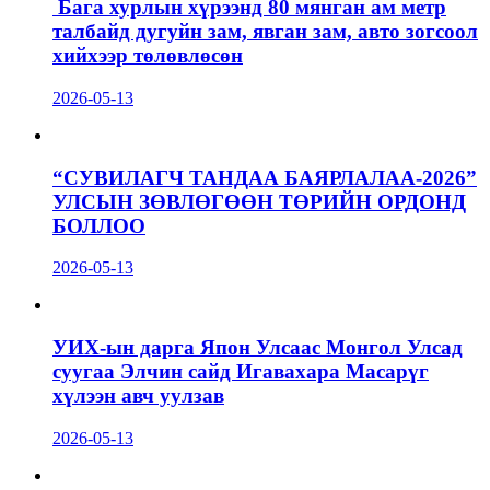
Бага хурлын хүрээнд 80 мянган ам метр
талбайд дугуйн зам, явган зам, авто зогсоол
хийхээр төлөвлөсөн
2026-05-13
“СУВИЛАГЧ ТАНДАА БАЯРЛАЛАА-2026”
УЛСЫН ЗӨВЛӨГӨӨН ТӨРИЙН ОРДОНД
БОЛЛОО
2026-05-13
УИХ-ын дарга Япон Улсаас Монгол Улсад
суугаа Элчин сайд Игавахара Масарүг
хүлээн авч уулзав
2026-05-13