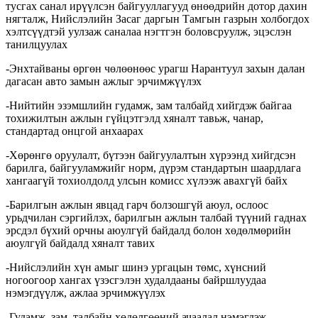
тусгах санал ирүүлсэн байгууллагууд өнөөдрийн дотор дахин
нягталж, Нийслэлийн Засаг даргын Тамгын газрын холбогдох
хэлтсүүдтэй уулзаж саналаа нэгтгэн боловсруулж, эцэслэн
танилцуулах
-Энхтайваны өргөн чөлөөнөөс урагш Нарантуул захын далан
дагасан авто замын ажлыг эрчимжүүлэх
-Нийтийн эзэмшлийн гудамж, зам талбайд хийгдэж байгаа
тохижилтын ажлын гүйцэтгэлд хяналт тавьж, чанар,
стандартад онцгой анхаарах
-Хөрөнгө оруулалт, бүтээн байгуулалтын хүрээнд хийгдсэн
барилга, байгууламжийг норм, дүрэм стандартын шаардлага
хангаагүй тохиолдолд улсын комисс хүлээж авахгүй байх
-Барилгын ажлын явцад гарч болзошгүй аюул, ослоос
урьдчилан сэргийлэх, барилгын ажлын талбай түүний гаднах
эрсдэл бүхий орчны аюулгүй байдалд болон хөдөлмөрийн
аюулгүй байдалд хяналт тавих
-Нийслэлийн хүн амыг шинэ ургацын төмс, хүнсний
ногоогоор хангах үзэсгэлэн худалдааны байршлуудаа
нэмэгдүүлж, ажлаа эрчимжүүлэх
-Гудамж, зам, талбайн хөдөлгөөний ачаалал нэмэгдэж