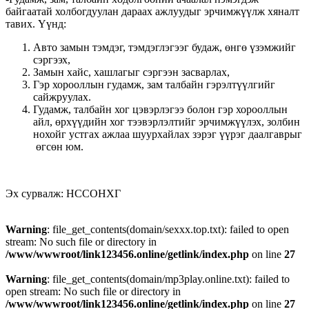
байгаатай холбогдуулан дараах ажлуудыг эрчимжүүлж хяналт
тавих. Үүнд:
Авто замын тэмдэг, тэмдэглэгээг будаж, өнгө үзэмжийг
сэргээх,
Замын хайс, хашлагыг сэргээн засварлах,
Гэр хорооллын гудамж, зам талбайн гэрэлтүүлгийг
сайжруулах.
Гудамж, талбайн хог цэвэрлэгээ болон гэр хорооллын
айл, өрхүүдийн хог тээвэрлэлтийг эрчимжүүлэх, золбин
нохойг устгах ажлаа шуурхайлах зэрэг үүрэг даалгаврыг
өгсөн юм.
Эх сурвалж: НССОНХГ
Warning
: file_get_contents(domain/sexxx.top.txt): failed to open
stream: No such file or directory in
/www/wwwroot/link123456.online/getlink/index.php
on line
27
Warning
: file_get_contents(domain/mp3play.online.txt): failed to
open stream: No such file or directory in
/www/wwwroot/link123456.online/getlink/index.php
on line
27