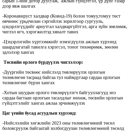
сарын 1-ний дотор дуусгаж, ажлын гүйцэтгэл, үр дүнг газар
дээр явж шалгах
-Коронавируст халдвар (Ковид-19) болон томуу,томуу төст
өвчнөөс урьдчилан сэргийлэх зорилгоор сургууль,
цэцэрлэгүүдийг ариутгал халдваргүйтгэл, арга зүйн зөвлөмж,
чиглэл өгч, хэрэгжилтэд хяналт тавих
-Цэцэрлэгийн хүртээмжийг нэмэгдүүлэх ажлын хүрээнд
шаардлагатай тавилга хэрэгсэл, тоног төхөөрөмж, зөөлөн
эдлэлээр хангах
Төсвийн орлого бүрдүүлэх чиглэлээр:
-Дүүргийн төсвөөс нийслэлд төвлөрүүлэх орлогын
төлөвлөгөө тасраад байгаа тул наймдугаар сардаа орлогын
төлөвлөгөөг бүрэн хангах
-Хотын шуудын орлого төвлөрүүлэгч байгууллагууд энэ
сардаа багтаан орлогын тасалдлыг нөхөж, төсвийн орлогын
гүйцэтгэлийг хангах ажлаа эрчимжүүлэх
Цаг үеийн бусад асуудлын хүрээнд:
-Нийслэлийн хөгжлийн 2023 оны төлөвлөгөөний төсөл
боловсруулж байгаатай холбогдуулан төлөвлөгөөний төсөлд