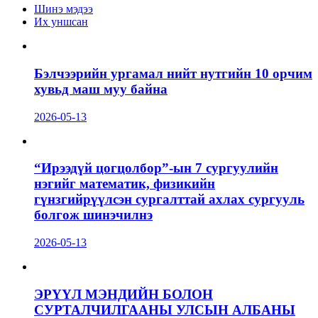
Шинэ мэдээ
Их уншсан
Бэлчээрийн ургамал нийт нутгийн 10 орчим
хувьд маш муу байна
2026-05-13
“Ирээдүй цогцолбор”-ын 7 сургуулийн
нэгийг математик, физикийн
гүнзгийрүүлсэн сургалттай ахлах сургууль
болгож шинэчилнэ
2026-05-13
ЭРҮҮЛ МЭНДИЙН БОЛОН
СУРТАЛЧИЛГААНЫ УЛСЫН АЛБАНЫ