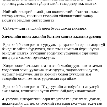
эрчимжүүлж, ажлын гүйцэтгэлийг газар дээр явж шалгах
-Нийтийн тээврийн салбарын өвөлжилтийн бэлтгэл ажлыг
сайтар хангаж, нийтийн тээврийн үйлчилгээний чанар,
аюулгүй байдлыг сайтар хангах
-Сайжруулсан түлшний нөөц бүрдүүлэхэд анхаарах
Хичээлийн шинэ жилийн бэлтгэл хангах ажлын хүрээнд:
-Ерөнхий боловсролын сургууль, цэцэрлэгийн орчны аюулгүй
байдлыг сайтар бүрдүүлэх, хяналтын камерын бүрэн бүтэн
байдлыг шалгах, хүүхдийг эрсдэлээс урьдчилан сэргийлэх
цогц арга хэмжээг эрчимжүүлэх
-Хөдөлгөөний ачаалал нэмэгдэхтэй холбогдуулан авто замын
хөдөлгөөн зохицуулагчаа нэмэгдүүлж, хөдөлгөөний дүрэм,
журмыг мөрдүүлж, явган зорчигч болон хүүхдийг зам
тээврийн осол гэмтлээс урьдчилан сэргийлэх
-Ерөнхий боловсролын “Сургуулийн автобус”-ны аюулгүй
ажиллагаа, техникийн бүрэн бүтэн байдалд хяналт тавих
-Сургууль, цэцэрлэгийн барилга угсралт, цахилгаан, дулаан,
инженерийн шугам, сүлжээний засварын ажлуудыг есдүгээр