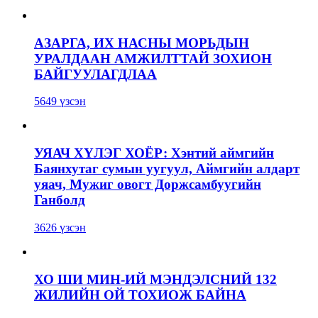
АЗАРГА, ИХ НАСНЫ МОРЬДЫН
УРАЛДААН АМЖИЛТТАЙ ЗОХИОН
БАЙГУУЛАГДЛАА
5649 үзсэн
УЯАЧ ХҮЛЭГ ХОЁР: Хэнтий аймгийн
Баянхутаг сумын уугуул, Аймгийн алдарт
уяач, Мужиг овогт Доржсамбуугийн
Ганболд
3626 үзсэн
ХО ШИ МИН-ИЙ МЭНДЭЛСНИЙ 132
ЖИЛИЙН ОЙ ТОХИОЖ БАЙНА