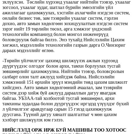
эхлүүлсэн. Төслийн хүрээнд ухаалаг нийтийн тээвэр, ухаалаг
зогсоол, ухаалаг худаг, шатлал бүрийн эмнэлгийн үйл
ажиллагааг цахимжуулах, хэсгийн ахлагчийн нэгдсэн систем,
онлайн бизнес төв, зам тээврийн ухаалаг систем, гэрлэн
дохио, авто замын хөдөлгөөн зохицуулалтын нэгдсэн систем
зэрэг нийт 19 төрлийн төсөл, арга хэмжээг үндэсний
технологийн компаниуд болон монгол инженерүүд
боловсруулж байгаа билээ. Энэ тухайд Нийслэлийн Цахим
хөгжил, мэдээллийн технологийн газрын дарга О.Чинзориг
дараах мэдээллийг өглөө.
-Төрийн үйлчилгээг цахимд шилжүүлэх ажлын хүрээнд
дүүргүүдээс олгодог болон архи, тамхи борлуулах тусгай
зөвшөөрлийг цахимжуулна. Нийтийн тээвэр, боловсролын
салбарт олон талт ажлууд хийгдэж байна. Нийслэлийн
хэмжээний 151 өрхийн эрүүл мэндийн төвд цахим шилжилт
хийгдэнэ. Авто замын хөдөлгөөний ачаалал, зам тээврийн
систем дээр хийж буй ажлууд дарааллын дагуу явагдаж
байгаа. УБЗАА-тай холбоотой тусгай зөвшөөрөл, архи
тамхины худалдаа болон дүүргүүдээс иргэдэд үзүүлдэг бүхий
л үйлчилгээг аравдугаар сарын 15 гэхэд цахимжуулж
дуусгана. Түүний дагуу хяналт шалгалтыг ч мөн цахим
хэлбэрт шилжүүлэх юм гэлээ.
НИЙСЛЭЛД ОРЖ ИРЖ БУЙ МАШИНЫ ТОО ХОТООС