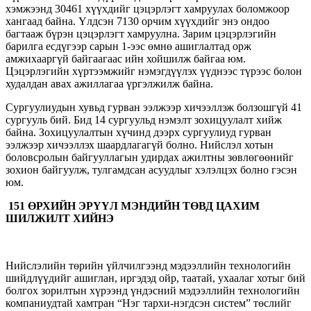
хэмжээнд 30461 хүүхдийг цэцэрлэгт хамруулах боломжоор
хангаад байна. Үлдсэн 7130 орчим хүүхдийг энэ ондоо
багтааж бүрэн цэцэрлэгт хамруулна. Зарим цэцэрлэгийн
барилга есдүгээр сарын 1-ээс өмнө ашиглалтад орж
амжихааргүй байгаагаас ийн хойшилж байгаа юм.
Цэцэрлэгийн хүртээмжийг нэмэгдүүлэх үүднээс түрээс болон
худалдан авах ажиллагаа үргэлжилж байна.
Сургуулиудын хувьд гурван ээлжээр хичээллэж болзошгүй 41
сургууль бий. Бид 14 сургуульд нэмэлт зохицуулалт хийж
байна. Зохицуулалтын хүчинд дээрх сургуулиуд гурван
ээлжээр хичээллэх шаардлагагүй болно. Нийслэл хотын
боловсролын байгууллагын удирдах ажилтны зөвлөгөөнийг
зохион байгуулж, тулгамдсан асуудлыг хэлэлцэх болно гэсэн
юм.
151 ӨРХИЙН ЭРҮҮЛ МЭНДИЙН ТӨВД ЦАХИМ
ШИЛЖИЛТ ХИЙНЭ
Нийслэлийн төрийн үйлчилгээнд мэдээллийн технологийн
шийдлүүдийг ашиглан, иргэдэд ойр, таатай, ухаалаг хотыг бий
болгох зорилтын хүрээнд үндэсний мэдээллийн технологийн
компаниудтай хамтран “Нэг тархи-нэгдсэн систем” төслийг