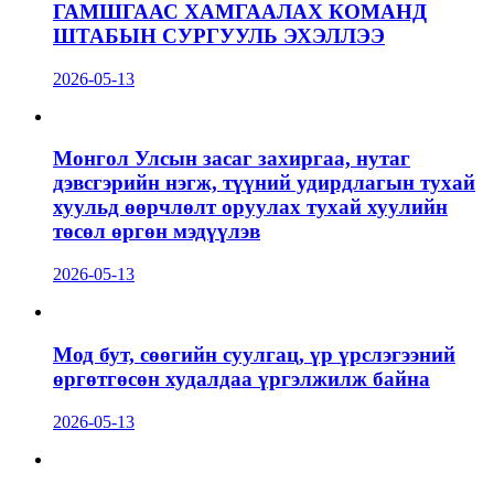
ГАМШГААС ХАМГААЛАХ КОМАНД
ШТАБЫН СУРГУУЛЬ ЭХЭЛЛЭЭ
2026-05-13
Монгол Улсын засаг захиргаа, нутаг
дэвсгэрийн нэгж, түүний удирдлагын тухай
хуульд өөрчлөлт оруулах тухай хуулийн
төсөл өргөн мэдүүлэв
2026-05-13
Мод бут, сөөгийн суулгац, үр үрслэгээний
өргөтгөсөн худалдаа үргэлжилж байна
2026-05-13