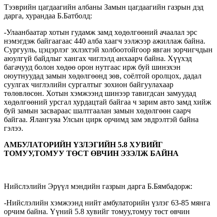
Тээврийн цагдаагийн албаны Замын цагдаагийн газрын дэд
дарга, хурандаа Б.Батболд:
-Улаанбаатар хотын гудамж замд хөдөлгөөний ачаалал эрс
нэмэгдэж байгаагаас 440 алба хаагч ээлжээр ажиллаж байна.
Сургууль, цэцэрлэг эхлэхтэй холбоотойгоор явган зорчигчдын
аюулгүй байдлыг хангах чиглэлд анхаарч байна. Хүүхэд
багачууд болон хөдөө орон нутгаас ирж буй шинэхэн
оюутнуудад замын хөдөлгөөнд зөв, соёлтой оролцох, дадал
суулгах чиглэлийн сургалтыг зохион байгуулахаар
төлөвлөсөн. Хотын хэмжээнд шинээр тавигдсан замуудад
хөдөлгөөний урсгал хурдацтай байгаа ч зарим авто замд хийж
буй замын засвараас шалтгаалан замын хөдөлгөөн саарч
байгаа. Ялангуяа Улсын цирк орчимд зам эвдрэлтэй байна
гэлээ.
АМБУЛАТОРИЙН ҮЗЛЭГИЙН 5.8 ХУВИЙГ
ТОМУУ,ТОМУУ ТӨСТ ӨВЧИН ЭЗЭЛЖ БАЙНА
Нийслэлийн Эрүүл мэндийн газрын дарга Б.Бямбадорж:
-Нийслэлийн хэмжээнд нийт амбулаторийн үзлэг 63-85 мянга
орчим байна. Үүний 5.8 хувийг томуу,томуу төст өвчин