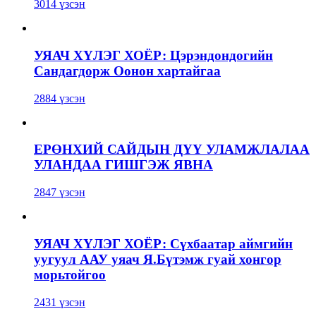
3014 үзсэн
УЯАЧ ХҮЛЭГ ХОЁР: Цэрэндондогийн
Сандагдорж Оонон хартайгаа
2884 үзсэн
ЕРӨНХИЙ САЙДЫН ДҮҮ УЛАМЖЛАЛАА
УЛАНДАА ГИШГЭЖ ЯВНА
2847 үзсэн
УЯАЧ ХҮЛЭГ ХОЁР: Сүхбаатар аймгийн
уугуул ААУ уяач Я.Бүтэмж гуай хонгор
морьтойгоо
2431 үзсэн