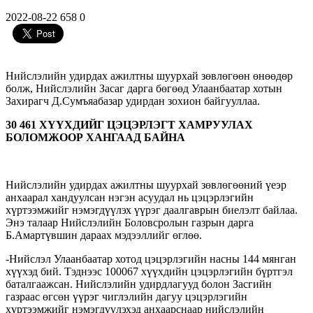
2022-08-22
658
0
Нийслэлийн удирдах ажилтны шуурхай зөвлөгөөн өнөөдөр
болж, Нийслэлийн Засаг дарга бөгөөд Улаанбаатар хотын
Захирагч Д.Сумъяабазар удирдан зохион байгууллаа.
30 461 ХҮҮХДИЙГ ЦЭЦЭРЛЭГТ ХАМРУУЛАХ
БОЛОМЖООР ХАНГААД БАЙНА
Нийслэлийн удирдах ажилтны шуурхай зөвлөгөөний үеэр
анхаарал хандуулсан нэгэн асуудал нь цэцэрлэгийн
хүртээмжийг нэмэгдүүлэх үүрэг даалгаврын биелэлт байлаа.
Энэ талаар Нийслэлийн Боловсролын газрын дарга
Б.Амартүвшин дараах мэдээллийг өглөө.
-Нийслэл Улаанбаатар хотод цэцэрлэгийн насны 144 мянган
хүүхэд бий. Тэднээс 100067 хүүхдийн цэцэрлэгийн бүртгэл
баталгаажсан. Нийслэлийн удирдлагууд болон Засгийн
газраас өгсөн үүрэг чиглэлийн дагуу цэцэрлэгийн
хүртээмжийг нэмэгдүүлэхэд анхаарснаар нийслэлийн