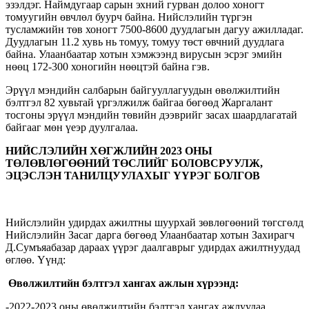
эзэлдэг. Наймдугаар сарын эхний гурван долоо хоногт
томуугийн өвчлөл буурч байна. Нийслэлийн түргэн
тусламжийн төв хоногт 7500-8600 дуудлагын дагуу ажилладаг.
Дуудлагын 11.2 хувь нь томуу, томуу төст өвчний дуудлага
байна. Улаанбаатар хотын хэмжээнд вирусын эсрэг эмийн
нөөц 172-300 хоногийн нөөцтэй байна гэв.
Эрүүл мэндийн салбарын байгууллагуудын өвөлжилтийн
бэлтгэл 82 хувьтай үргэлжилж байгаа бөгөөд Жаргалант
тосгоны эрүүл мэндийн төвийн дээврийг засах шаардлагатай
байгааг мөн үеэр дуулгалаа.
НИЙСЛЭЛИЙН ХӨГЖЛИЙН 2023 ОНЫ
ТӨЛӨВЛӨГӨӨНИЙ ТӨСЛИЙГ БОЛОВСРУУЛЖ,
ЭЦЭСЛЭН ТАНИЛЦУУЛАХЫГ ҮҮРЭГ БОЛГОВ
Нийслэлийн удирдах ажилтны шуурхай зөвлөгөөний төгсгөлд
Нийслэлийн Засаг дарга бөгөөд Улаанбаатар хотын Захирагч
Д.Сумъяабазар дараах үүрэг даалгаврыг удирдах ажилтнуудад
өглөө. Үүнд:
Өвөлжилтийн бэлтгэл хангах ажлын хүрээнд:
-2022-2023 оны өвөлжилтийн бэлтгэл хангах ажлуудаа