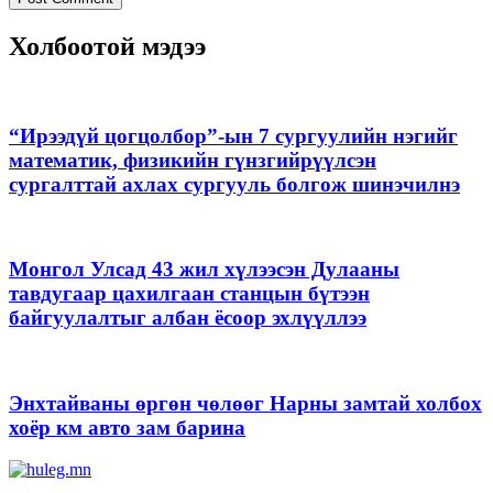
Холбоотой мэдээ
“Ирээдүй цогцолбор”-ын 7 сургуулийн нэгийг
математик, физикийн гүнзгийрүүлсэн
сургалттай ахлах сургууль болгож шинэчилнэ
Монгол Улсад 43 жил хүлээсэн Дулааны
тавдугаар цахилгаан станцын бүтээн
байгуулалтыг албан ёсоор эхлүүллээ
Энхтайваны өргөн чөлөөг Нарны замтай холбох
хоёр км авто зам барина