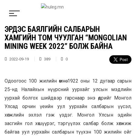
ЭРДЭС БАЯЛГИЙН САЛБАРЫН
ХАМГИЙН ТОМ ЧУУЛГАН “MONGOLIAN
MINING WEEK 2022” БОЛЖ БАЙНА
2022-09-19
389
0
Одоогоос 100 жилийн өмнө 1922 оны 12 дугаар сарын
25-нд Налайхын нүүрсний уурхайг улсын мэдлийн
уурхай болгох шийдвэр гарснаар энэ өдрийг Монгол
Улсад орчин үеийн уул уурхайн салбарын үүсэл,
хөгжлийн эхлэл гэж үздэг. Монгол Улсын эдийн
засгийн гол хөшүүрэг, тэргүүлэх салбар болж хөгжиж
байгаа уул уурхайн салбарын түүхэн 100 жилийн ойг