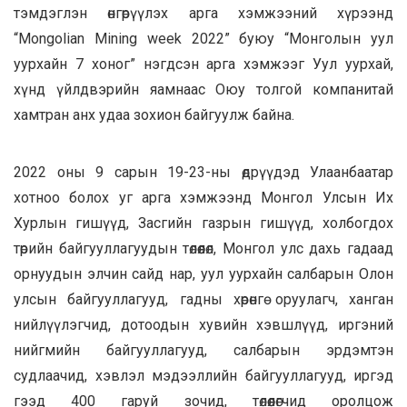
тэмдэглэн өнгөрүүлэх арга хэмжээний хүрээнд
“Mongolian Mining week 2022” буюу “Монголын уул
уурхайн 7 хоног” нэгдсэн арга хэмжээг Уул уурхай,
хүнд үйлдвэрийн яамнаас Оюу толгой компанитай
хамтран анх удаа зохион байгуулж байна.
2022 оны 9 сарын 19-23-ны өдрүүдэд Улаанбаатар
хотноо болох уг арга хэмжээнд Монгол Улсын Их
Хурлын гишүүд, Засгийн газрын гишүүд, холбогдох
төрийн байгууллагуудын төлөөлөл, Монгол улс дахь гадаад
орнуудын элчин сайд нар, уул уурхайн салбарын Олон
улсын байгууллагууд, гадны хөрөнгө оруулагч, ханган
нийлүүлэгчид, дотоодын хувийн хэвшлүүд, иргэний
нийгмийн байгууллагууд, салбарын эрдэмтэн
судлаачид, хэвлэл мэдээллийн байгууллагууд, иргэд
гээд 400 гаруй зочид, төлөөлөгчид оролцож