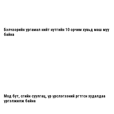
Бэлчээрийн ургамал нийт нутгийн 10 орчим хувьд маш муу
байна
Мод бут, сөөгийн суулгац, үр үрслэгээний өргөтгөсөн худалдаа
үргэлжилж байна