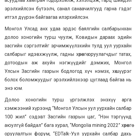
асуудлаа хамтран тодорхойлж, хэлэлцэж, гарц шийдэл
эрэлхийлсэн бүтээлч, санал санаачилгууд гарна гэдэг
итгэл дүүрэн байгаагаа илэрхийлсэн.
Монгол Улсад анх удаа эрдэс баялгийн салбарынхан
долоо хоногийн турш чуулж, Ковидын дараах эдийн
засгийн сэргэлтийг эрчимжүүлэхийн тулд уул уурхайн
салбарыг идэвхжүүлж, гадны хөрөнгө оруулагчдыг татах,
дотоодын аж ахуйн нэгжүүдийг дэмжих, Монгол
Улсын Засгийн газрын бодлогод хүч нэмэх, хөшүүрэг
болох боломжуудыг эрэлхийлэхээр цуглаад байгаа нь
энэ юм.
Долоо хоногийн турш үргэлжлэх энэхүү арга
хэмжээний хүрээнд “Монгол Улсын уул уурхайн салбар
100 жил” сэдэвт Засгийн газрын цаг, “Нэн тэргүүнд
аюулгүй байдал” бага хурал, “Mongolia mining 2022” хөрөнгө
оруулалтын форум, “EDTalk-Уул уурхайн салбар дахь