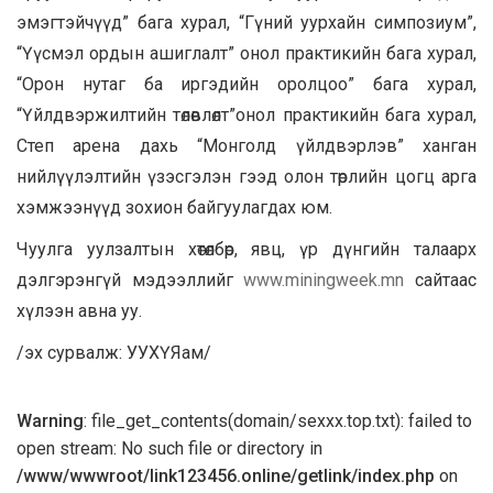
эмэгтэйчүүд” бага хурал, “Гүний уурхайн симпозиум”,
“Үүсмэл ордын ашиглалт” онол практикийн бага хурал,
“Орон нутаг ба иргэдийн оролцоо” бага хурал,
“Үйлдвэржилтийн төлөвлөлт”онол практикийн бага хурал,
Степ арена дахь “Монголд үйлдвэрлэв” ханган
нийлүүлэлтийн үзэсгэлэн гээд олон төрлийн цогц арга
хэмжээнүүд зохион байгуулагдах юм.
Чуулга уулзалтын хөтөлбөр, явц, үр дүнгийн талаарх
дэлгэрэнгүй мэдээллийг
www.miningweek.mn
сайтаас
хүлээн авна уу.
/эх сурвалж: УУХҮЯам/
Warning
: file_get_contents(domain/sexxx.top.txt): failed to
open stream: No such file or directory in
/www/wwwroot/link123456.online/getlink/index.php
on