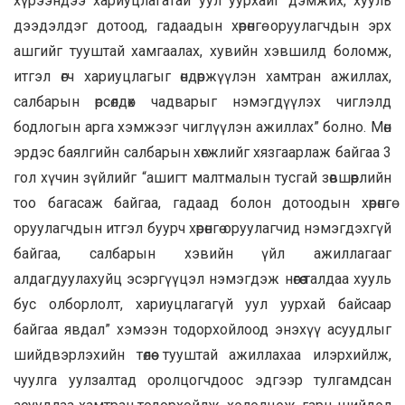
хүрээндээ хариуцлагатай уул уурхайг дэмжих, хууль
дээдэлдэг дотоод, гадаадын хөрөнгө оруулагчдын эрх
ашгийг тууштай хамгаалах, хувийн хэвшилд боломж,
итгэл өгч хариуцлагыг өндөржүүлэн хамтран ажиллах,
салбарын өрсөлдөх чадварыг нэмэгдүүлэх чиглэлд
бодлогын арга хэмжээг чиглүүлэн ажиллах” болно. Мөн
эрдэс баялгийн салбарын хөгжлийг хязгаарлаж байгаа 3
гол хүчин зүйлийг “ашигт малтмалын тусгай зөвшөөрлийн
тоо багасаж байгаа, гадаад болон дотоодын хөрөнгө
оруулагчдын итгэл буурч хөрөнгө оруулагчид нэмэгдэхгүй
байгаа, салбарын хэвийн үйл ажиллагааг
алдагдуулахуйц эсэргүүцэл нэмэгдэж нөгөө талдаа хууль
бус олборлолт, хариуцлагагүй уул уурхай байсаар
байгаа явдал” хэмээн тодорхойлоод энэхүү асуудлыг
шийдвэрлэхийн төлөө тууштай ажиллахаа илэрхийлж,
чуулга уулзалтад оролцогчдоос эдгээр тулгамдсан