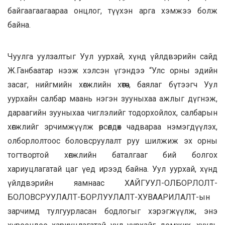
байгаагаагаараа онцлог, түүхэн арга хэмжээ болж
байна.
Чуулга уулзалтыг Уул уурхай, хүнд үйлдвэрийн сайд
Ж.Ганбаатар нээж хэлсэн үгэндээ “Улс орны эдийн
засаг, нийгмийн хөгжлийн хөтөч, баялаг бүтээгч Уул
уурхайн салбар маань нэгэн зууныхаа ажлыг дүгнэж,
дараагийн зууныхаа чиглэлийг тодорхойлох, салбарын
хөгжлийг эрчимжүүлж өрсөлдөх чадвараа нэмэгдүүлэх,
олборлолтоос боловсруулалт руу шилжиж эх орны
тогтвортой хөгжлийн баталгааг бий болгох
хариуцлагатай цаг үед ирээд байна. Уул уурхай, хүнд
үйлдвэрийн яамнаас ХАЙГУУЛ-ОЛБОРЛОЛТ-
БОЛОВСРУУЛАЛТ-БОРЛУУЛАЛТ-ХУВААРИЛАЛТ-ын
зарчимд тулгуурласан бодлогыг хэрэгжүүлж, энэ