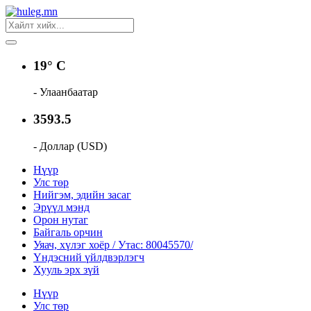
19° C
- Улаанбаатар
3593.5
- Доллар (USD)
Нүүр
Улс төр
Нийгэм, эдийн засаг
Эрүүл мэнд
Орон нутаг
Байгаль орчин
Уяач, хүлэг хоёр / Утас: 80045570/
Үндэсний үйлдвэрлэгч
Хууль эрх зүй
Нүүр
Улс төр