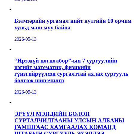
Бэлчээрийн ургамал нийт нутгийн 10 орчим
хувьд маш муу байна
2026-05-13
“Ирээдүй цогцолбор”-ын 7 сургуулийн
нэгийг математик, физикийн
гүнзгийрүүлсэн сургалттай ахлах сургууль
болгож шинэчилнэ
2026-05-13
ЭРҮҮЛ МЭНДИЙН БОЛОН
СУРТАЛЧИЛГААНЫ УЛСЫН АЛБАНЫ
ГАМШГААС ХАМГААЛАХ КОМАНД
ШТАБЫН СУРГУУЛЬ ЭХЭЛЛЭЭ