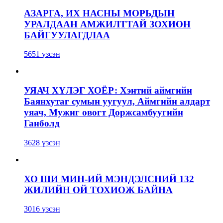
АЗАРГА, ИХ НАСНЫ МОРЬДЫН
УРАЛДААН АМЖИЛТТАЙ ЗОХИОН
БАЙГУУЛАГДЛАА
5651 үзсэн
УЯАЧ ХҮЛЭГ ХОЁР: Хэнтий аймгийн
Баянхутаг сумын уугуул, Аймгийн алдарт
уяач, Мужиг овогт Доржсамбуугийн
Ганболд
3628 үзсэн
ХО ШИ МИН-ИЙ МЭНДЭЛСНИЙ 132
ЖИЛИЙН ОЙ ТОХИОЖ БАЙНА
3016 үзсэн