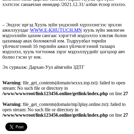
хэлтсээс санаачлан өнөөдөр /2021.12.31/ албан ёсоор нээлээ.
– Эндээс иргэд Хууль зүйн үндэсний хүрээлэнгээс эрхлэн
ажиллуулдаг
WWW.E-KHUTUCH.MN
хууль зүйн зөвлөгөө
мэдээллийн цахим сангаас хэрэгтэй мэдээллээ хэвлэж болон
цахимаар авах боломжтой юм. Тодруулбал төрийн
үйлчилгээний 16 төрлийн ажил үйлчилгээний талаарх
мэдээлэл, хууль тогтоомж зэрэг мэдээллүүдийг цогцоор авч
болно гэсэн үг юм.
Эх сурвалж: Дархан-Уул аймгийн ЗДТГ
Warning
: file_get_contents(domain/sexxx.top.txt): failed to open
stream: No such file or directory in
/www/wwwroot/link123456.online/getlink/index.php
on line
27
Warning
: file_get_contents(domain/mp3play.online.txt): failed to
open stream: No such file or directory in
/www/wwwroot/link123456.online/getlink/index.php
on line
27