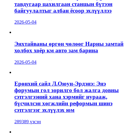
тавдугаар цахилгаан станцын бүтээн
байгуулалтыг албан ёсоор эхлүүллээ
2026-05-04
Энхтайваны өргөн чөлөөг Нарны замтай
холбох хоёр км авто зам барина
2026-05-04
Ерөнхий сайд Л.Оюун-Эрдэнэ: Энэ
форумын гол зорилго бол жалга довны
сэтгэлгээний хана хэрмийг нурааж,
бүсчилсэн хөгжлийн реформын шинэ
сэтгэлгээг эхлүүлэх юм
289389 үзсэн