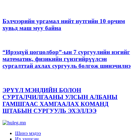
Бэлчээрийн ургамал нийт нутгийн 10 орчим
хувьд маш муу байна
“Ирээдүй цогцолбор”-ын 7 сургуулийн нэгийг
математик, физикийн гүнзгийрүүлсэн
сургалттай ахлах сургууль болгож шинэчилнэ
ЭРҮҮЛ МЭНДИЙН БОЛОН
СУРТАЛЧИЛГААНЫ УЛСЫН АЛБАНЫ
ГАМШГААС ХАМГААЛАХ КОМАНД
ШТАБЫН СУРГУУЛЬ ЭХЭЛЛЭЭ
Шинэ мэдээ
Их уншсан