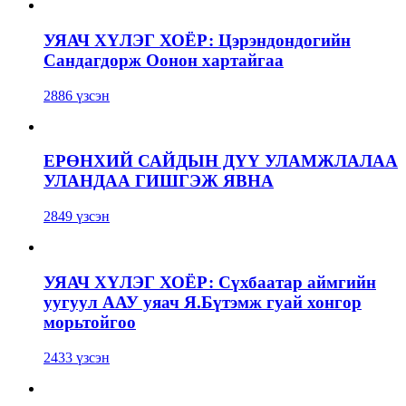
УЯАЧ ХҮЛЭГ ХОЁР: Цэрэндондогийн
Сандагдорж Оонон хартайгаа
2886 үзсэн
ЕРӨНХИЙ САЙДЫН ДҮҮ УЛАМЖЛАЛАА
УЛАНДАА ГИШГЭЖ ЯВНА
2849 үзсэн
УЯАЧ ХҮЛЭГ ХОЁР: Сүхбаатар аймгийн
уугуул ААУ уяач Я.Бүтэмж гуай хонгор
морьтойгоо
2433 үзсэн