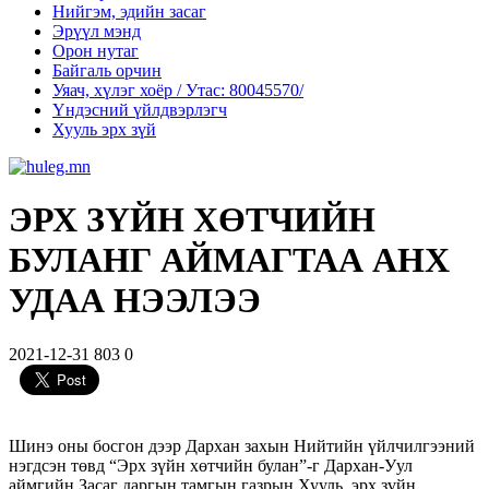
Нийгэм, эдийн засаг
Эрүүл мэнд
Орон нутаг
Байгаль орчин
Уяач, хүлэг хоёр / Утас: 80045570/
Үндэсний үйлдвэрлэгч
Хууль эрх зүй
ЭРХ ЗҮЙН ХӨТЧИЙН
БУЛАНГ АЙМАГТАА АНХ
УДАА НЭЭЛЭЭ
2021-12-31
803
0
Шинэ оны босгон дээр Дархан захын Нийтийн үйлчилгээний
нэгдсэн төвд “Эрх зүйн хөтчийн булан”-г Дархан-Уул
аймгийн Засаг даргын тамгын газрын Хууль, эрх зүйн