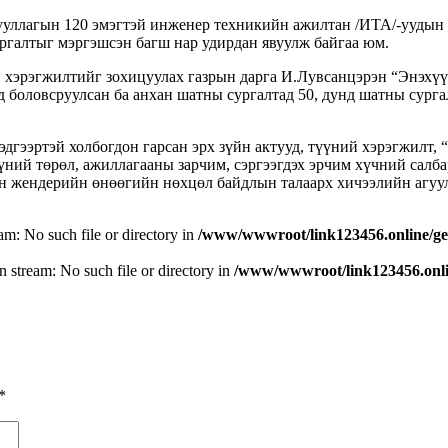
ууллагын 120 эмэгтэй инженер техникийн ажилтан /ИТА/-уудын 
ргалтыг мэргэшсэн багш нар удирдан явуулж байгаа юм.
эрэгжилтийг зохицуулах газрын дарга И.Лувсанцэрэн “Энэхүү с
боловсруулсан ба анхан шатны сургалтад 50, дунд шатны сургал
дгээртэй холбогдон гарсан эрх зүйн актууд, түүний хэрэгжилт,
үүний төрөл, ажиллагааны зарчим, сэргээгдэх эрчим хүчний сал
н жендерийн өнөөгийн нөхцөл байдлын талаарх хичээлийн агуул
eam: No such file or directory in
/www/wwwroot/link123456.online/ge
n stream: No such file or directory in
/www/wwwroot/link123456.onlin
*