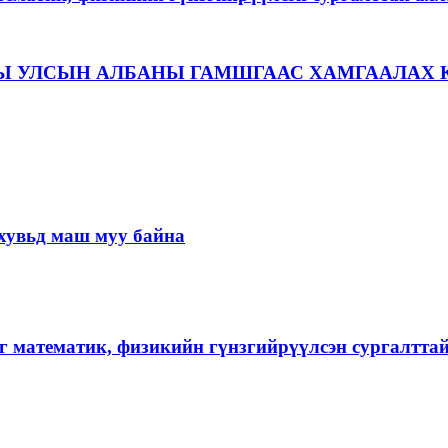
Ы УЛСЫН АЛБАНЫ ГАМШГААС ХАМГААЛАХ 
хувьд маш муу байна
г математик, физикийн гүнзгийрүүлсэн сургалтта