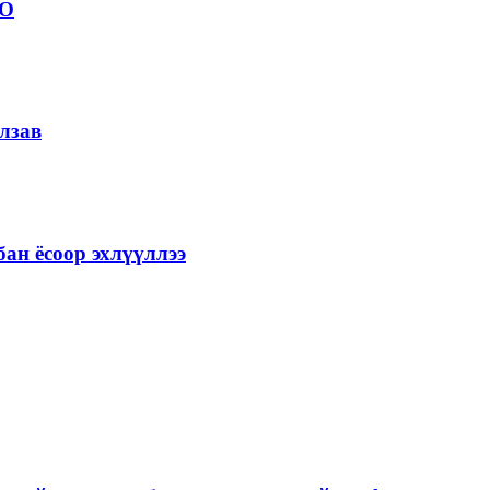
ОО
лзав
ан ёсоор эхлүүллээ