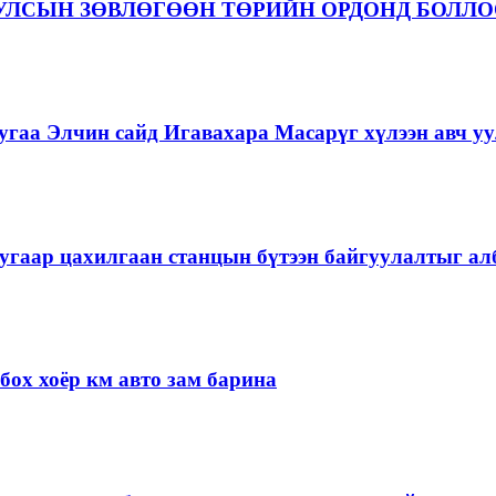
 УЛСЫН ЗӨВЛӨГӨӨН ТӨРИЙН ОРДОНД БОЛЛ
гаа Элчин сайд Игавахара Масарүг хүлээн авч уу
угаар цахилгаан станцын бүтээн байгуулалтыг алб
ох хоёр км авто зам барина