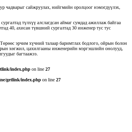
ур чадварыг сайжруулах, нийгмийн оролцоог нэмэгдүүлэх,
ургалтад түлхүү алслагдсан аймаг сумдад ажиллаж байгаа
тад 40, ахисан түвшний сургалтад 30 инженер тус тус
 “Төрөөс эрчим хүчний талаар баримтлах бодлого, ойрын болон
барын хөгжил, цахилгааны инженерийн мэргэшлийн онолууд,
гуудыг багтаажээ.
tlink/index.php
on line
27
e/getlink/index.php
on line
27