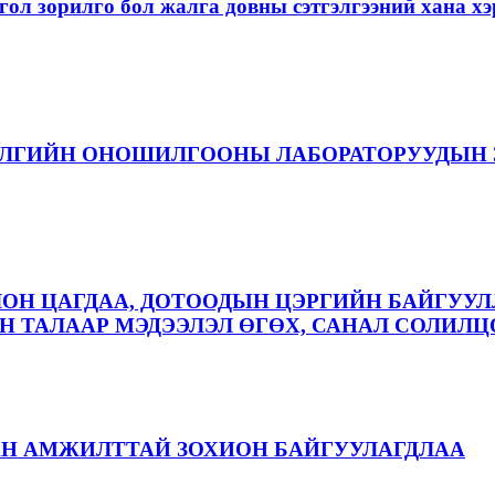
ол зорилго бол жалга довны сэтгэлгээний хана 
ЭЛГИЙН ОНОШИЛГООНЫ ЛАБОРАТОРУУДЫН 
ЛОН ЦАГДАА, ДОТООДЫН ЦЭРГИЙН БАЙГУУЛ
 ТАЛААР МЭДЭЭЛЭЛ ӨГӨХ, САНАЛ СОЛИЛЦ
АН АМЖИЛТТАЙ ЗОХИОН БАЙГУУЛАГДЛАА