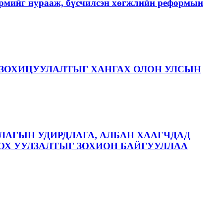
хэрмийг нурааж, бүсчилсэн хөгжлийн реформын
ЗОХИЦУУЛАЛТЫГ ХАНГАХ ОЛОН УЛСЫН
ЛАГЫН УДИРДЛАГА, АЛБАН ХААГЧДАД
ОХ УУЛЗАЛТЫГ ЗОХИОН БАЙГУУЛЛАА