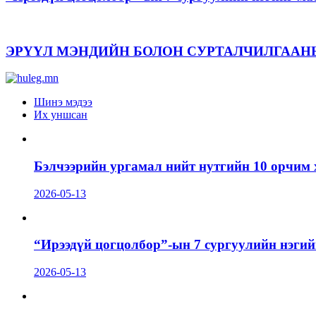
ЭРҮҮЛ МЭНДИЙН БОЛОН СУРТАЛЧИЛГААН
Шинэ мэдээ
Их уншсан
Бэлчээрийн ургамал нийт нутгийн 10 орчим 
2026-05-13
“Ирээдүй цогцолбор”-ын 7 сургуулийн нэгий
2026-05-13