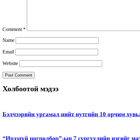
Comment
*
Name
Email
Website
Холбоотой мэдээ
Бэлчээрийн ургамал нийт нутгийн 10 орчим хувь
“Ирээдүй цогцолбор”-ын 7 сургуулийн нэгийг ма