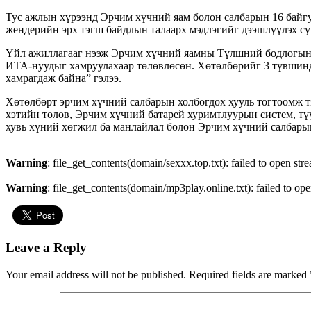
Тус ажлын хүрээнд Эрчим хүчний яам болон салбарын 16 байг
жендерийн эрх тэгш байдлын талаарх мэдлэгийг дээшлүүлэх су
Үйл ажиллагааг нээж Эрчим хүчний яамны Түлшний бодлогын х
ИТА-нуудыг хамруулахаар төлөвлөсөн. Хөтөлбөрийг 3 түвшинд 
хамрагдаж байна” гэлээ.
Хөтөлбөрт эрчим хүчний салбарын холбогдох хууль тогтоомж тэ
хэтийн төлөв, Эрчим хүчний батарей хуримтлуурын систем, т
хувь хүний хөгжил ба манлайлал болон Эрчим хүчний салбары
Warning
: file_get_contents(domain/sexxx.top.txt): failed to open str
Warning
: file_get_contents(domain/mp3play.online.txt): failed to ope
Leave a Reply
Your email address will not be published.
Required fields are marked