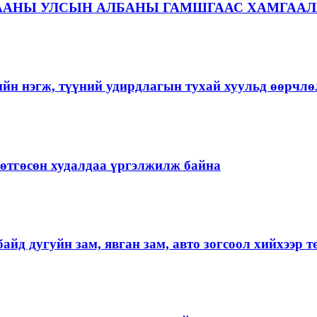
ААНЫ УЛСЫН АЛБАНЫ ГАМШГААС ХАМГААЛ
ийн нэгж, түүний удирдлагын тухай хуульд өөрчлө
ргөтгөсөн худалдаа үргэлжилж байна
айд дугуйн зам, явган зам, авто зогсоол хийхээр 