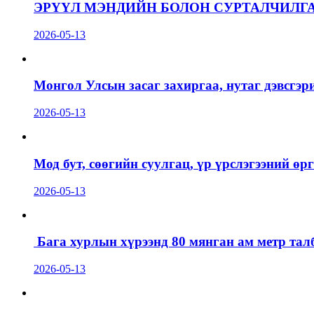
ЭРҮҮЛ МЭНДИЙН БОЛОН СУРТАЛЧИЛГ
2026-05-13
Монгол Улсын засаг захиргаа, нутаг дэвсгэр
2026-05-13
Мод бут, сөөгийн суулгац, үр үрслэгээний ө
2026-05-13
Бага хурлын хүрээнд 80 мянган ам метр талб
2026-05-13