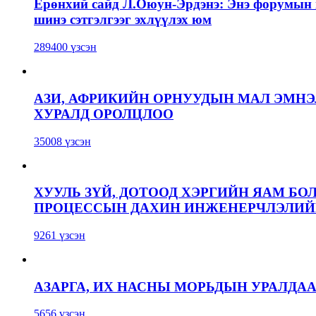
Ерөнхий сайд Л.Оюун-Эрдэнэ: Энэ форумын г
шинэ сэтгэлгээг эхлүүлэх юм
289400 үзсэн
АЗИ, АФРИКИЙН ОРНУУДЫН МАЛ ЭМН
ХУРАЛД ОРОЛЦЛОО
35008 үзсэн
ХУУЛЬ ЗҮЙ, ДОТООД ХЭРГИЙН ЯАМ БО
ПРОЦЕССЫН ДАХИН ИНЖЕНЕРЧЛЭЛИЙН
9261 үзсэн
АЗАРГА, ИХ НАСНЫ МОРЬДЫН УРАЛДА
5656 үзсэн