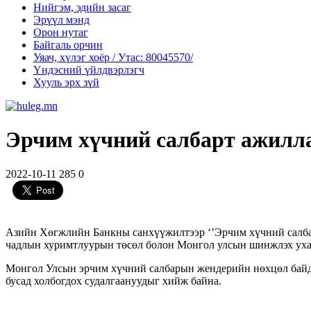
Нийгэм, эдийн засаг
Эрүүл мэнд
Орон нутаг
Байгаль орчин
Уяач, хүлэг хоёр / Утас: 80045570/
Үндэсний үйлдвэрлэгч
Хууль эрх зүй
Эрчим хүчний салбарт ажилла
2022-10-11
285
0
Азийн Хөгжлийн Банкны санхүүжилтээр ‘’Эрчим хүчний салба
чадлын хуримтлуурын төсөл болон Монгол улсын шинжлэх ухаа
Монгол Улсын эрчим хүчний салбарын жендерийн нөхцөл байд
бусад холбогдох судалгаануудыг хийж байна.