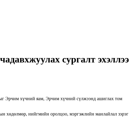
чадавхжуулах сургалт эхэллээ
ыг Эрчим хүчний яам, Эрчим хүчний сүлжээнд ашиглах том
ын хөдөлмөр, нийгмийн оролцоо, мэргэжлийн манлайлал зэрэг