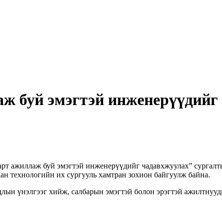
ж буй эмэгтэй инженерүүдийг 
рт ажиллаж буй эмэгтэй инженерүүдийг чадавхжуулах” сургалт
н технологийн их сургууль хамтран зохион байгуулж байна.
лын үнэлгээг хийж, салбарын эмэгтэй болон
эрэгтэй ажилтнууд