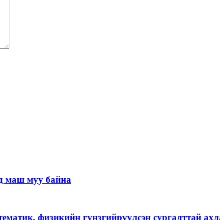
д маш муу байна
тематик, физикийн гүнзгийрүүлсэн сургалттай ах