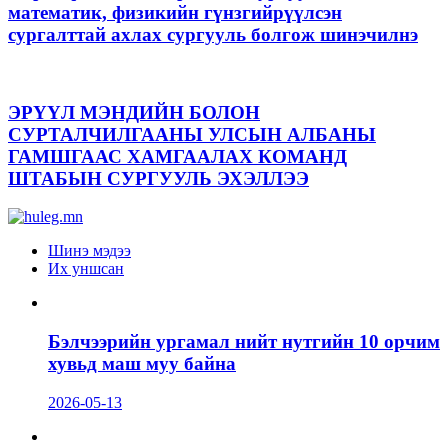
математик, физикийн гүнзгийрүүлсэн
сургалттай ахлах сургууль болгож шинэчилнэ
ЭРҮҮЛ МЭНДИЙН БОЛОН
СУРТАЛЧИЛГААНЫ УЛСЫН АЛБАНЫ
ГАМШГААС ХАМГААЛАХ КОМАНД
ШТАБЫН СУРГУУЛЬ ЭХЭЛЛЭЭ
Шинэ мэдээ
Их уншсан
Бэлчээрийн ургамал нийт нутгийн 10 орчим
хувьд маш муу байна
2026-05-13