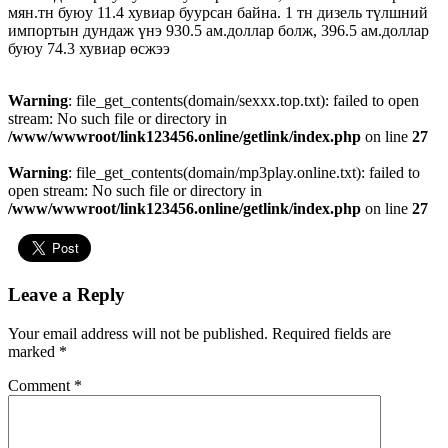
мян.тн буюу 11.4 хувиар буурсан байна. 1 тн дизель түлшний
импортын дундаж үнэ 930.5 ам.доллар болж, 396.5 ам.доллар
буюу 74.3 хувиар өсжээ
Warning
: file_get_contents(domain/sexxx.top.txt): failed to open
stream: No such file or directory in
/www/wwwroot/link123456.online/getlink/index.php
on line
27
Warning
: file_get_contents(domain/mp3play.online.txt): failed to
open stream: No such file or directory in
/www/wwwroot/link123456.online/getlink/index.php
on line
27
Leave a Reply
Your email address will not be published.
Required fields are
marked
*
Comment
*