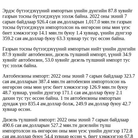
Эрдэс бүтээгдэхүүний импортын үнийн дүнгийн 87.8 хувийг
газрын тосны бүтээгдэхүүн эзэлж байна. 2022 оны эхний 7
сарын байдлаар 926.4 сая ам.долларын 1,017.0 мян.тн газрын
тосны бүтээгдэхүүн импортолсон нь өнгөрсөн оны мөн үеэс
биет хэмжээгээр 14.1 мян.тн буюу 1.4 хувиар, үнийн дүнгээр
359.2 сая ам.доллар буюу 63.3 хувиар тус тус өссөн байна.
Газрын тосны бүтээгдэхүүний импортын нийт үнийн дүнгийн
87.9 хувийг автобензин, дизель түлшний импорт, үүний 34.9
хувийг автобензин, 53.0 хувийг дизель түлшний импорт тус
тус эзэлж байна.
Автобензины импорт: 2022 оны эхний 7 сарын байдлаар 323.7
сая ам.долларын 387.4 мян.тн автобензин импортолсон нь
өнгөрсөн оны мөн үеэс биет хэмжээгээр 126.9 мян.тн буюу
48.7 хувиар, үнийн дүнгээр 171.1 сая ам.доллар буюу 2.1
дахин тус тус өссөн байна. 1 тн автобензины импортын
дундаж үнэ 835.4 ам.доллар болж, 249.9 ам.доллар буюу 42.7
хувиар өссөн.
Дизель түлшний импорт: 2022 оны эхний 7 сарын байдлаар
490.6 сая ам.долларын 527.2 мян.тн дизелийн түлш
импортолсон нь өнгөрсөн оны мөн үеэс үнийн дүнгээр 172.8
сая ам.доллар буюу 54.4 хувиар өссөн ч, биет хэмжээгээр 67.8