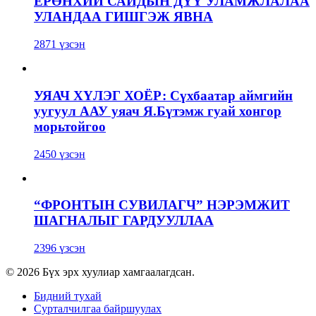
ЕРӨНХИЙ САЙДЫН ДҮҮ УЛАМЖЛАЛАА
УЛАНДАА ГИШГЭЖ ЯВНА
2871 үзсэн
УЯАЧ ХҮЛЭГ ХОЁР: Сүхбаатар аймгийн
уугуул ААУ уяач Я.Бүтэмж гуай хонгор
морьтойгоо
2450 үзсэн
“ФРОНТЫН СУВИЛАГЧ” НЭРЭМЖИТ
ШАГНАЛЫГ ГАРДУУЛЛАА
2396 үзсэн
© 2026 Бүх эрх хуулиар хамгаалагдсан.
Бидний тухай
Сурталчилгаа байршуулах