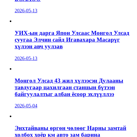
2026-05-13
УИХ-ын дарга Япон Улсаас Монгол Улсад
суугаа Элчин сайд Игавахара Масарүг
хүлээн авч уулзав
2026-05-13
Монгол Улсад 43 жил хүлээсэн Дулааны
тавдугаар цахилгаан станцын бүтээн
байгуулалтыг албан ёсоор эхлүүллээ
2026-05-04
Энхтайваны өргөн чөлөөг Нарны замтай
холбох хоёр км авто зам барина