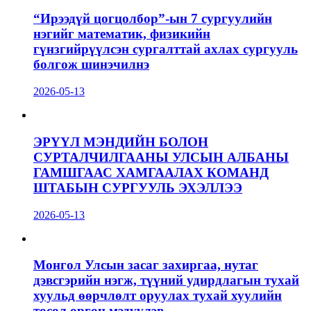
“Ирээдүй цогцолбор”-ын 7 сургуулийн
нэгийг математик, физикийн
гүнзгийрүүлсэн сургалттай ахлах сургууль
болгож шинэчилнэ
2026-05-13
ЭРҮҮЛ МЭНДИЙН БОЛОН
СУРТАЛЧИЛГААНЫ УЛСЫН АЛБАНЫ
ГАМШГААС ХАМГААЛАХ КОМАНД
ШТАБЫН СУРГУУЛЬ ЭХЭЛЛЭЭ
2026-05-13
Монгол Улсын засаг захиргаа, нутаг
дэвсгэрийн нэгж, түүний удирдлагын тухай
хуульд өөрчлөлт оруулах тухай хуулийн
төсөл өргөн мэдүүлэв