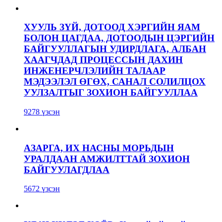
ХУУЛЬ ЗҮЙ, ДОТООД ХЭРГИЙН ЯАМ
БОЛОН ЦАГДАА, ДОТООДЫН ЦЭРГИЙН
БАЙГУУЛЛАГЫН УДИРДЛАГА, АЛБАН
ХААГЧДАД ПРОЦЕССЫН ДАХИН
ИНЖЕНЕРЧЛЭЛИЙН ТАЛААР
МЭДЭЭЛЭЛ ӨГӨХ, САНАЛ СОЛИЛЦОХ
УУЛЗАЛТЫГ ЗОХИОН БАЙГУУЛЛАА
9278 үзсэн
АЗАРГА, ИХ НАСНЫ МОРЬДЫН
УРАЛДААН АМЖИЛТТАЙ ЗОХИОН
БАЙГУУЛАГДЛАА
5672 үзсэн