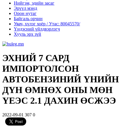
Нийгэм, эдийн засаг
Эрүүл мэнд
Орон нутаг
Байгаль орчин
Уяач, хүлэг хоёр / Утас: 80045570/
Үндэсний үйлдвэрлэгч
Хууль эрх зүй
ЭХНИЙ 7 САРД
ИМПОРТОЛСОН
АВТОБЕНЗИНИЙ ҮНИЙН
ДҮН ӨМНӨХ ОНЫ МӨН
ҮЕЭС 2.1 ДАХИН ӨСЖЭЭ
2022-09-01
307
0