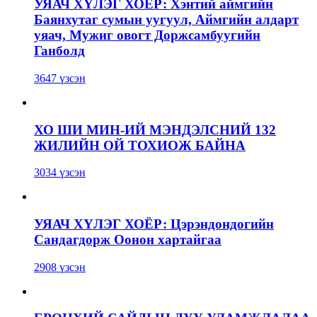
УЯАЧ ХҮЛЭГ ХОЁР: Хэнтий аймгийн
Баянхутаг сумын уугуул, Аймгийн алдарт
уяач, Мужиг овогт Доржсамбуугийн
Ганболд
3647 үзсэн
ХО ШИ МИН-ИЙ МЭНДЭЛСНИЙ 132
ЖИЛИЙН ОЙ ТОХИОЖ БАЙНА
3034 үзсэн
УЯАЧ ХҮЛЭГ ХОЁР: Цэрэндондогийн
Сандагдорж Оонон хартайгаа
2908 үзсэн