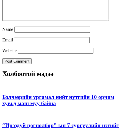
Name
Email
Website
Холбоотой мэдээ
Бэлчээрийн ургамал нийт нутгийн 10 орчим
хувьд маш муу байна
“Ирээдүй цогцолбор”-ын 7 сургуулийн нэгийг