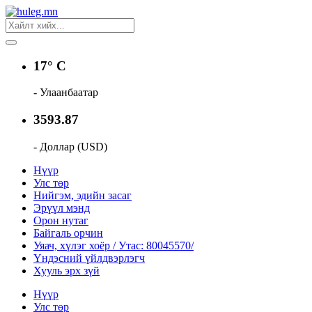
17° C
- Улаанбаатар
3593.87
- Доллар (USD)
Нүүр
Улс төр
Нийгэм, эдийн засаг
Эрүүл мэнд
Орон нутаг
Байгаль орчин
Уяач, хүлэг хоёр / Утас: 80045570/
Үндэсний үйлдвэрлэгч
Хууль эрх зүй
Нүүр
Улс төр