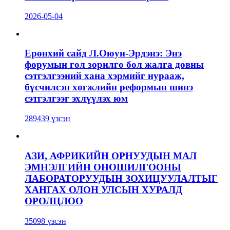
2026-05-04
Ерөнхий сайд Л.Оюун-Эрдэнэ: Энэ
форумын гол зорилго бол жалга довны
сэтгэлгээний хана хэрмийг нурааж,
бүсчилсэн хөгжлийн реформын шинэ
сэтгэлгээг эхлүүлэх юм
289439 үзсэн
АЗИ, АФРИКИЙН ОРНУУДЫН МАЛ
ЭМНЭЛГИЙН ОНОШИЛГООНЫ
ЛАБОРАТОРУУДЫН ЗОХИЦУУЛАЛТЫГ
ХАНГАХ ОЛОН УЛСЫН ХУРАЛД
ОРОЛЦЛОО
35098 үзсэн