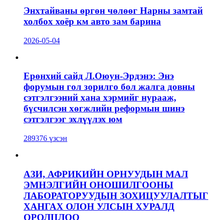
Энхтайваны өргөн чөлөөг Нарны замтай
холбох хоёр км авто зам барина
2026-05-04
Ерөнхий сайд Л.Оюун-Эрдэнэ: Энэ
форумын гол зорилго бол жалга довны
сэтгэлгээний хана хэрмийг нурааж,
бүсчилсэн хөгжлийн реформын шинэ
сэтгэлгээг эхлүүлэх юм
289376 үзсэн
АЗИ, АФРИКИЙН ОРНУУДЫН МАЛ
ЭМНЭЛГИЙН ОНОШИЛГООНЫ
ЛАБОРАТОРУУДЫН ЗОХИЦУУЛАЛТЫГ
ХАНГАХ ОЛОН УЛСЫН ХУРАЛД
ОРОЛЦЛОО