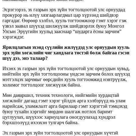
Эсрэгээрээ, эх газрын эрх зүйн тогтолцоотой улс орнуудад
прокурор нь илүү хязгаарлагдмал цар хүрээнд шийдвэр
гаргадаг. Өөрөөр хэлбэл, хууль тогтоомжоор гэмт хэрэг гэж
үзвэл заавал шүүхэд шилжүүлж шийдвэрлэх буюу Монгол
Улсын Эрүүгийн хуульд зааснаар “шударга ёсны зарчим”
хэрэгждэг.
Ярилцлагын эхэнд сүүлийн жилүүдэд улс орнуудын хууль
эрх зүйн хөгжлийн чиг хандлага төстэй болж байгаа гэсэн
шүү дээ, энэ талаар?
Ихэнх эх газрын эрх зүйн тогтолцоотой улс орнуудын хувьд,
нийтийн эрх зүйн тогтолцооны үндсэн зарчим болох шүүхэд
мэтгэлцэх зарчмыг өөрсдийн хууль тогтоомжид нэвтрүүлж,
холимог тогтолцоог хөгжүүлж байна.
Мөн даяаршил, техник технологи, нийгмийн хурдацтай
хөгжлийг дагаад гэмт хэрэг үйлдэх арга хэлбэрүүд нь улам
нарийсаж, уламжлалт арга барилаар гэмт хэрэгтэй тэмцэхэд
буюу тухайн хэргийг мөрдөн шалгаж нотлох баримт
цуглуулах, шүүхээс хариуцлага оногдуулахад хүндрэл
бэрхшээлүүд ихээхэн тулгарч байна.
Эх газрын эрх зүйн тогтолцоотой улс орнуудын хүчтэй