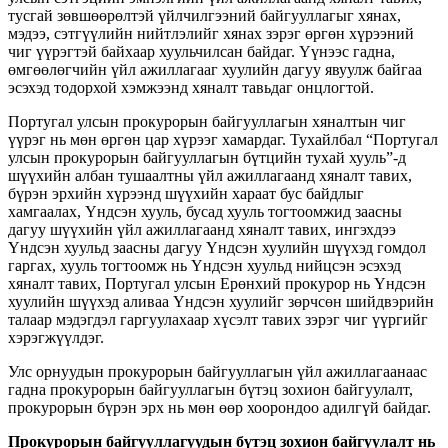
тусгай зөвшөөрөлтэй үйлчилгээний байгууллагыг хянах,
мэдээ, сэтгүүлийн нийтлэлийг хянах зэрэг өргөн хүрээний
чиг үүрэгтэй байхаар хуульчилсан байдаг. Үүнээс гадна,
өмгөөлөгчийн үйл ажиллагааг хуулийн дагуу явуулж байгаа
эсэхэд тодорхой хэмжээнд хяналт тавьдаг онцлогтой.
Португал улсын прокурорын байгууллагын хяналтын чиг
үүрэг нь мөн өргөн цар хүрээг хамардаг. Тухайлбал “Португал
улсын прокурорын байгууллагын бүтцийн тухай хууль”-д
шүүхийн албан тушаалтны үйл ажиллагаанд хяналт тавих,
бүрэн эрхийн хүрээнд шүүхийн хараат бус байдлыг
хамгаалах, Үндсэн хууль, бусад хууль тогтоомжид заасны
дагуу шүүхийн үйл ажиллагаанд хяналт тавих, ингэхдээ
Үндсэн хуульд заасны дагуу Үндсэн хуулийн шүүхэд гомдол
гаргах, хууль тогтоомж нь Үндсэн хуульд нийцсэн эсэхэд
хяналт тавих, Португал улсын Ерөнхий прокурор нь Үндсэн
хуулийн шүүхэд аливаа Үндсэн хуулийг зөрчсөн шийдвэрийн
талаар мэдэгдэл гаргуулахаар хүсэлт тавих зэрэг чиг үүргийг
хэрэгжүүлдэг.
Улс орнуудын прокурорын байгууллагын үйл ажиллагаанаас
гадна прокурорын байгууллагын бүтэц зохион байгуулалт,
прокурорын бүрэн эрх нь мөн өөр хоорондоо адилгүй байдаг.
Прокурорын байгууллагуудын бүтэц зохион байгуулалт нь