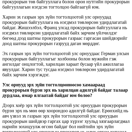
прокурорын төв байгууллага болон орон нутгийн прокурорын
байгууллагын нэгдсэн тогтолцоо байгаагүй юм.
Харин эх газрын эрх зүйн тогтолцоотой улс орнуудад
прокурорын байгууллага нь нэгдмэл төвлөрсөн удирдлагатай
байдаг. Жишээлбэл, Франц улсад прокурорын байгууллага нь
нэгдмэл төвлөрсөн удирдлагатай байх зарчим үйлчилдэг
бөгөөд дээд шатны прокурорын газраас гаргасан шийдвэрийг
доод шатны прокурорын газрууд даган мөрддөг.
Эх газрын эрх зүйн тогтолцоотой улс орнуудаас Герман улсын
прокурорын байгууллагыг холбооны болон мужийн гэж
ангилдаг онцлогтой, харилцан хараат бусаар үйл ажиллагаа
явуулдаг. Харин тус тусдаа нэгдмэл төвлөрсөн удирдлагатай
байх зарчим хэрэгждэг.
Улс орнууд эрх зүйн тогтолцооноосоо хамаараад
прокурорын бүрэн эрх нь харилцан адилгүй байдаг талаар
дурдлаа, ямар ялгаатай байдаг юм болоо?
Дээрх хоёр эрх зүйн тогтолцоотой улс орнуудын прокурорын
бүрэн эрх нь мөн өөр хоорондоо адилгүй байдаг. Ерөнхийд нь
авч үзвэл эх газрын эрх зүйн тогтолцоотой улс орнуудын
прокурорын шийдвэр гаргах цар хүрээг хуульд хязгаарлагдмал
нарийн зохицуулж өгсөн байдаг бол нийтийн эрх зүйн
тогтолцоотой улс орнуудын прокурор нь илүү өргөн хүрээнд