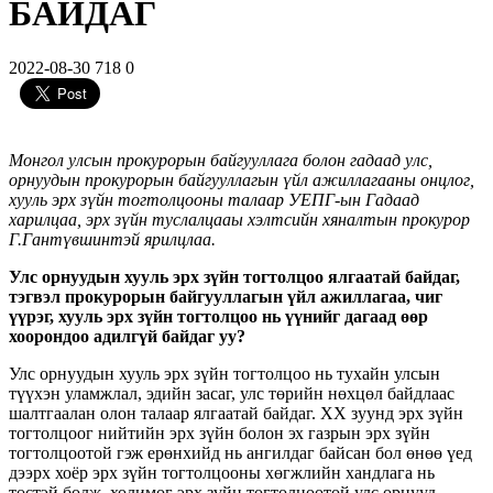
БАЙДАГ
2022-08-30
718
0
Монгол улсын прокурорын байгууллага болон гадаад улс,
орнуудын прокурорын байгууллагын үйл ажиллагааны онцлог,
хууль эрх зүйн тогтолцооны талаар УЕПГ-ын Гадаад
харилцаа, эрх зүйн туслалцааы хэлтсийн хяналтын прокурор
Г.Гантүвшинтэй ярилцлаа.
Улс орнуудын хууль эрх зүйн тогтолцоо ялгаатай байдаг,
тэгвэл прокурорын байгууллагын үйл ажиллагаа, чиг
үүрэг, хууль эрх зүйн тогтолцоо нь үүнийг дагаад өөр
хоорондоо адилгүй байдаг уу?
Улс орнуудын хууль эрх зүйн тогтолцоо нь тухайн улсын
түүхэн уламжлал, эдийн засаг, улс төрийн нөхцөл байдлаас
шалтгаалан олон талаар ялгаатай байдаг. XX зуунд эрх зүйн
тогтолцоог нийтийн эрх зүйн болон эх газрын эрх зүйн
тогтолцоотой гэж ерөнхийд нь ангилдаг байсан бол өнөө үед
дээрх хоёр эрх зүйн тогтолцооны хөгжлийн хандлага нь
төстэй болж, холимог эрх зүйн тогтолцоотой улс орнууд