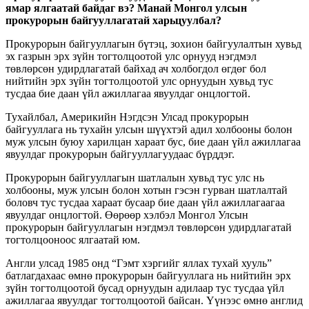
ямар ялгаатай байдаг вэ? Манай Монгол улсын
прокурорын байгууллагатай харьцуулбал?
Прокурорын байгууллагын бүтэц, зохион байгуулалтын хувьд
эх газрын эрх зүйн тогтолцоотой улс орнууд нэгдмэл
төвлөрсөн удирдлагатай байхад ач холбогдол өгдөг бол
нийтийн эрх зүйн тогтолцоотой улс орнуудын хувьд тус
тусдаа бие даан үйл ажиллагаа явуулдаг онцлогтой.
Тухайлбал, Америкийн Нэгдсэн Улсад прокурорын
байгууллага нь тухайн улсын шүүхтэй адил холбооны болон
муж улсын буюу харилцан хараат бус, бие даан үйл ажиллагаа
явуулдаг прокурорын байгууллагуудаас бүрддэг.
Прокурорын байгууллагын шатлалын хувьд тус улс нь
холбооны, муж улсын болон хотын гэсэн гурван шатлалтай
боловч тус тусдаа хараат бусаар бие даан үйл ажиллагаагаа
явуулдаг онцлогтой. Өөрөөр хэлбэл Монгол Улсын
прокурорын байгууллагын нэгдмэл төвлөрсөн удирдлагатай
тогтолцооноос ялгаатай юм.
Англи улсад 1985 онд “Гэмт хэргийг яллах тухай хууль”
батлагдахаас өмнө прокурорын байгууллага нь нийтийн эрх
зүйн тогтолцоотой бусад орнуудын адилаар тус тусдаа үйл
ажиллагаа явуулдаг тогтолцоотой байсан. Үүнээс өмнө англид