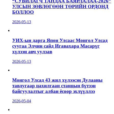
“СУВИЛАГЧ ТАНДАА БАЯРЛАЛАА-2026”
УЛСЫН ЗӨВЛӨГӨӨН ТӨРИЙН ОРДОНД
БОЛЛОО
2026-05-13
УИХ-ын дарга Япон Улсаас Монгол Улсад
суугаа Элчин сайд Игавахара Масарүг
хүлээн авч уулзав
2026-05-13
Монгол Улсад 43 жил хүлээсэн Дулааны
тавдугаар цахилгаан станцын бүтээн
байгуулалтыг албан ёсоор эхлүүллээ
2026-05-04