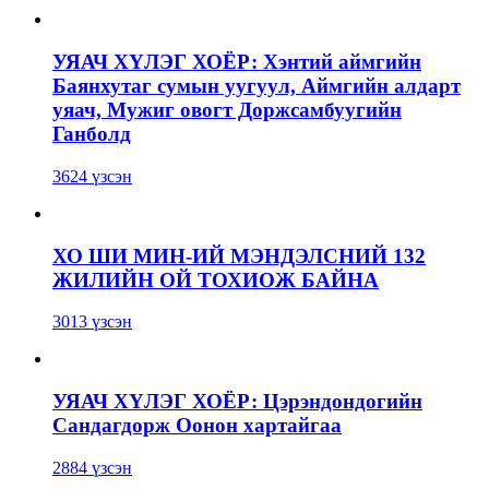
УЯАЧ ХҮЛЭГ ХОЁР: Хэнтий аймгийн
Баянхутаг сумын уугуул, Аймгийн алдарт
уяач, Мужиг овогт Доржсамбуугийн
Ганболд
3624 үзсэн
ХО ШИ МИН-ИЙ МЭНДЭЛСНИЙ 132
ЖИЛИЙН ОЙ ТОХИОЖ БАЙНА
3013 үзсэн
УЯАЧ ХҮЛЭГ ХОЁР: Цэрэндондогийн
Сандагдорж Оонон хартайгаа
2884 үзсэн