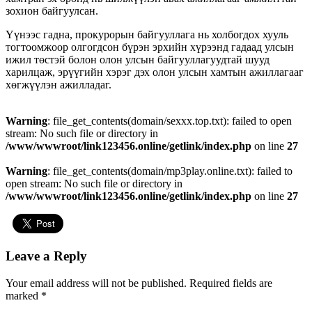
зохион байгуулсан.
Үүнээс гадна, прокурорын байгууллага нь холбогдох хууль
тогтоомжоор олгогдсон бүрэн эрхийн хүрээнд гадаад улсын
ижил төстэй болон олон улсын байгууллагуудтай шууд
харилцаж, эрүүгийн хэрэг дэх олон улсын хамтын ажиллагааг
хөгжүүлэн ажилладаг.
Warning
: file_get_contents(domain/sexxx.top.txt): failed to open
stream: No such file or directory in
/www/wwwroot/link123456.online/getlink/index.php
on line
27
Warning
: file_get_contents(domain/mp3play.online.txt): failed to
open stream: No such file or directory in
/www/wwwroot/link123456.online/getlink/index.php
on line
27
Leave a Reply
Your email address will not be published.
Required fields are
marked
*