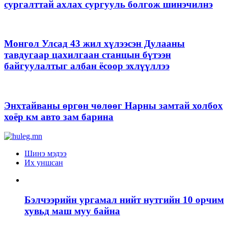
сургалттай ахлах сургууль болгож шинэчилнэ
Монгол Улсад 43 жил хүлээсэн Дулааны
тавдугаар цахилгаан станцын бүтээн
байгуулалтыг албан ёсоор эхлүүллээ
Энхтайваны өргөн чөлөөг Нарны замтай холбох
хоёр км авто зам барина
Шинэ мэдээ
Их уншсан
Бэлчээрийн ургамал нийт нутгийн 10 орчим
хувьд маш муу байна