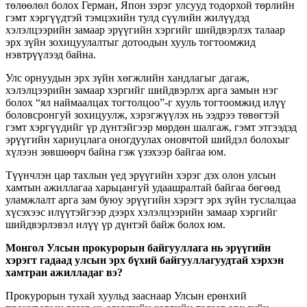
төлөөлөл болох Герман, Япон зэрэг улсууд тодорхой төрлийн
гэмт хэргүүдтэй тэмцэхийн тулд сүүлийн жилүүдэд
хэлэлцээрийн замаар эрүүгийн хэргийг шийдвэрлэх талаар
эрх зүйн зохицуулалтыг дотоодын хууль тогтоомжид
нэвтрүүлээд байна.
Улс орнуудын эрх зүйн хөгжлийн хандлагыг дагаж,
хэлэлцээрийн замаар хэргийг шийдвэрлэх арга замын нэг
болох “ял наймаалцах тогтолцоо”-г хууль тогтоомжид илүү
боловсронгуй зохицуулж, хэрэгжүүлэх нь ээдрээ төвөгтэй
гэмт хэргүүдийг үр дүнтэйгээр мөрдөн шалгаж, гэмт этгээдэд
эрүүгийн хариуцлага оногдуулах оновчтой шийдэл болохыг
хүлээн зөвшөөрч байна гэж үзэхээр байгаа юм.
Түүнчлэн цар тахлын үед эрүүгийн хэрэг дэх олон улсын
хамтын ажиллагаа харьцангуй удаашралтай байгаа бөгөөд
уламжлалт арга зам буюу эрүүгийн хэрэгт эрх зүйн туслалцаа
хүсэхээс илүүтэйгээр дээрх хэлэлцээрийн замаар хэргийг
шийдвэрлэвэл илүү үр дүнтэй байж болох юм.
Монгол Улсын прокурорын байгууллага нь эрүүгийн
хэрэгт гадаад улсын эрх бүхий байгууллагуудтай хэрхэн
хамтран ажилладаг вэ?
Прокурорын тухай хуульд зааснаар Улсын ерөнхий