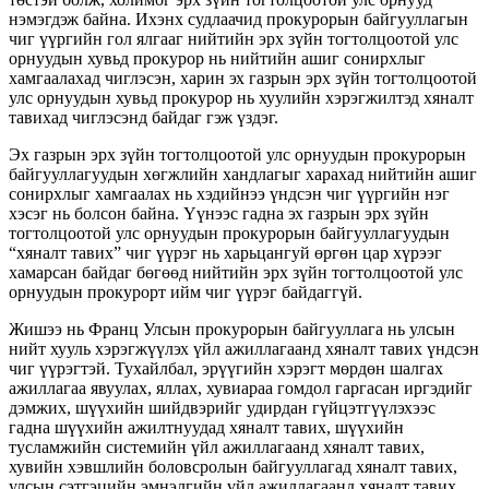
нэмэгдэж байна. Ихэнх судлаачид прокурорын байгууллагын
чиг үүргийн гол ялгааг нийтийн эрх зүйн тогтолцоотой улс
орнуудын хувьд прокурор нь нийтийн ашиг сонирхлыг
хамгаалахад чиглэсэн, харин эх газрын эрх зүйн тогтолцоотой
улс орнуудын хувьд прокурор нь хуулийн хэрэгжилтэд хяналт
тавихад чиглэсэнд байдаг гэж үздэг.
Эх газрын эрх зүйн тогтолцоотой улс орнуудын прокурорын
байгууллагуудын хөгжлийн хандлагыг харахад нийтийн ашиг
сонирхлыг хамгаалах нь хэдийнээ үндсэн чиг үүргийн нэг
хэсэг нь болсон байна. Үүнээс гадна эх газрын эрх зүйн
тогтолцоотой улс орнуудын прокурорын байгууллагуудын
“хяналт тавих” чиг үүрэг нь харьцангуй өргөн цар хүрээг
хамарсан байдаг бөгөөд нийтийн эрх зүйн тогтолцоотой улс
орнуудын прокурорт ийм чиг үүрэг байдаггүй.
Жишээ нь Франц Улсын прокурорын байгууллага нь улсын
нийт хууль хэрэгжүүлэх үйл ажиллагаанд хяналт тавих үндсэн
чиг үүрэгтэй. Тухайлбал, эрүүгийн хэрэгт мөрдөн шалгах
ажиллагаа явуулах, яллах, хувиараа гомдол гаргасан иргэдийг
дэмжих, шүүхийн шийдвэрийг удирдан гүйцэтгүүлэхээс
гадна шүүхийн ажилтнуудад хяналт тавих, шүүхийн
тусламжийн системийн үйл ажиллагаанд хяналт тавих,
хувийн хэвшлийн боловсролын байгууллагад хяналт тавих,
улсын сэтгэцийн эмнэлгийн үйл ажиллагаанд хяналт тавих,