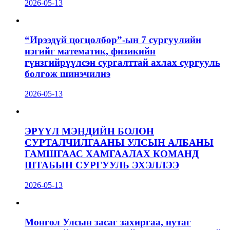
2026-05-13
“Ирээдүй цогцолбор”-ын 7 сургуулийн
нэгийг математик, физикийн
гүнзгийрүүлсэн сургалттай ахлах сургууль
болгож шинэчилнэ
2026-05-13
ЭРҮҮЛ МЭНДИЙН БОЛОН
СУРТАЛЧИЛГААНЫ УЛСЫН АЛБАНЫ
ГАМШГААС ХАМГААЛАХ КОМАНД
ШТАБЫН СУРГУУЛЬ ЭХЭЛЛЭЭ
2026-05-13
Монгол Улсын засаг захиргаа, нутаг