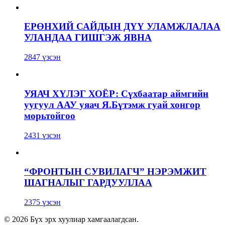
ЕРӨНХИЙ САЙДЫН ДҮҮ УЛАМЖЛАЛАА
УЛАНДАА ГИШГЭЖ ЯВНА
2847 үзсэн
УЯАЧ ХҮЛЭГ ХОЁР: Сүхбаатар аймгийн
уугуул ААУ уяач Я.Бүтэмж гуай хонгор
морьтойгоо
2431 үзсэн
“ФРОНТЫН СУВИЛАГЧ” НЭРЭМЖИТ
ШАГНАЛЫГ ГАРДУУЛЛАА
2375 үзсэн
© 2026 Бүх эрх хуулиар хамгаалагдсан.