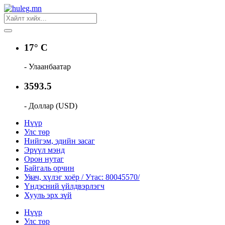
17° C
- Улаанбаатар
3593.5
- Доллар (USD)
Нүүр
Улс төр
Нийгэм, эдийн засаг
Эрүүл мэнд
Орон нутаг
Байгаль орчин
Уяач, хүлэг хоёр / Утас: 80045570/
Үндэсний үйлдвэрлэгч
Хууль эрх зүй
Нүүр
Улс төр