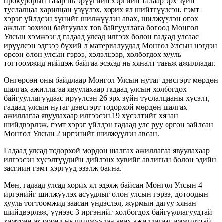
прокурорын газар нь эрүүгийн хэргийн талаар эрх зүйн
туслалцаа харилцан үзүүлэх, хорих ял шийтгүүлсэн, гэмт
хэрэг үйлдсэн хүнийг шилжүүлэн авах, шилжүүлэн өгөх
ажлыг зохион байгуулах төв байгууллага бөгөөд Монгол
Улсын хэмжээнд гадаад улсад илгээх болон гадаад улсаас
ирүүлсэн эдгээр бүхий л материалуудад Монгол Улсын нэгдэн
орсон олон улсын гэрээ, хэлэлцээр, холбогдох хууль
тогтоомжид нийцэж байгаа эсэхэд нь хяналт тавьж ажилладаг.
Өнгөрсөн оны байдлаар Монгол Улсын нутаг дэвсгэрт мөрдөн
шалгах ажиллагаа явуулахаар гадаад улсын холбогдох
байгууллагуудаас ирүүлсэн 26 эрх зүйн туслалцааны хүсэлт,
гадаад улсын нутаг дэвсгэрт тодорхой мөрдөн шалгах
ажиллагаа явуулахаар илгээсэн 19 хүсэлтийг хянан
шийдвэрлэж, гэмт хэрэг үйлдэн гадаад улс руу оргон зайлсан
Монгол Улсын 2 иргэнийг шилжүүлэн авсан.
Гадаад улсад тодорхой мөрдөн шалгах ажиллагаа явуулахаар
илгээсэн хүсэлтүүдийн дийлэнх хувийг авлигын болон эдийн
засгийн гэмт хэргүүд эзэлж байна.
Мөн, гадаад улсад хорих ял эдэлж байсан Монгол Улсын 4
иргэнийг шилжүүлэх асуудлыг олон улсын гэрээ, дотоодын
хууль тогтоомжид заасан үндэслэл, журмын дагуу хянан
шийдвэрлэж, үүнээс 3 иргэнийг холбогдох байгууллагуудтай
хамтран эх оронд нь шилжүүлэн авах ажиллагааг амжилттай