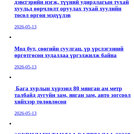
дэвсгэрийн нэгж, түүний удирдлагын тухай
хуульд өөрчлөлт оруулах тухай хуулийн
төсөл өргөн мэдүүлэв
2026-05-13
Мод бут, сөөгийн суулгац, үр үрслэгээний
өргөтгөсөн худалдаа үргэлжилж байна
2026-05-13
Бага хурлын хүрээнд 80 мянган ам метр
талбайд дугуйн зам, явган зам, авто зогсоол
хийхээр төлөвлөсөн
2026-05-13