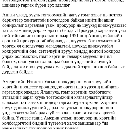
шийдвэр гаргах бүрэн эрх эдэлдэг.
Англи улсад, хууль тогтоомжийн дагуу гэмт хэрэг нь нотлох
баримтаар хангалттай нотлогдсон байхад нийтийн ашиг
сонирхлыг харгалзан үзэж, прокурор нь шүүхэд шилжүүлэхээс
татгалзаж шийдвэрлэх эрхтэй байдаг. Прокурор харгалзан үзэх
нийтийн ашиг сонирхлын талаар 1951 онд Англи, вэйлсийн
ерөнхий прокурор тайлбарлахдаа, шүүхээс бага хэмжээний
торгох ял оногдуулах магадлалтай, шүүхэд шилжүүлбэл
хохирогчийн бие, сэтгэлзүйн эрүүл мэндэд ноцтой хохирол
учрах боломжтой, гэмт хэргийн талаарх мэдээллийг ил
болгох, олон улсын харилцаа болон үндэсний аюулгүй
байдалд хохирол учруулах магадлалтай зэрэг нөхцөл байдлыг
дурдсан байдаг.
Америкийн Нэгдсэн Улсын прокурор нь мөн эрүүгийн
хэргийн процесст оролцохдоо өргөн цар хүрээнд шийдвэр
гаргах эрх эдэлдэг. Ялангуяа, гэмт хэргийн холбогдогч
этгээдийг бараг хууль тогтоомжийн хязгаарлалтгүйгээр
яллахаас татгалзах шийдвэр гаргах бүрэн эрхтэй. Хэргийг
шүүхэд шилжүүлсний дараа тус улсын прокурор нь мөн
үндэслэлээ тайлбарлахгүйгээр яллахаас татгалзах эрхтэй
байна. Үүнээс гадна Америк улсын прокурор нь хэргийн
холбогдогчтой бидний түгээмэл хэлж заншсанаар “ял
наймаалцах” тохиролцоо хийж болдог.