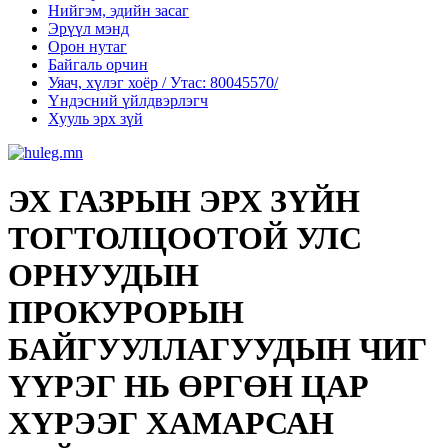
Нийгэм, эдийн засаг
Эрүүл мэнд
Орон нутаг
Байгаль орчин
Уяач, хүлэг хоёр / Утас: 80045570/
Үндэсний үйлдвэрлэгч
Хууль эрх зүй
ЭХ ГАЗРЫН ЭРХ ЗҮЙН
ТОГТОЛЦООТОЙ УЛС
ОРНУУДЫН
ПРОКУРОРЫН
БАЙГУУЛЛАГУУДЫН ЧИГ
ҮҮРЭГ НЬ ӨРГӨН ЦАР
ХҮРЭЭГ ХАМАРСАН