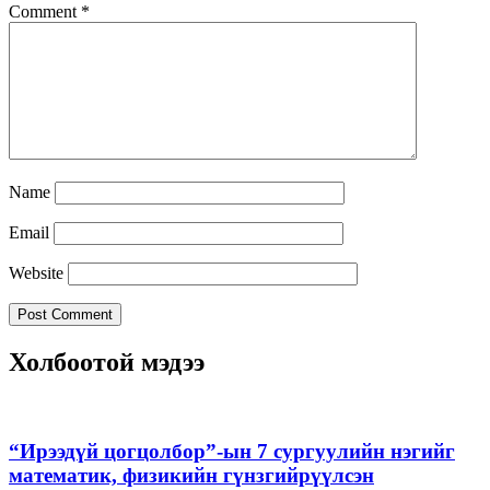
Comment
*
Name
Email
Website
Холбоотой мэдээ
“Ирээдүй цогцолбор”-ын 7 сургуулийн нэгийг
математик, физикийн гүнзгийрүүлсэн