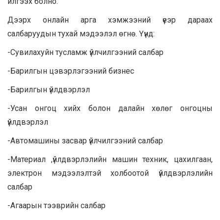
илгээх болно.
Дээрх онлайн арга хэмжээний үеэр дараах
салбаруудын тухай мэдээлэл өгнө. Үүнд:
-Сувилахуйн тусламж үйлчилгээний салбар
-Барилгын цэвэрлэгээний бизнес
-Барилгын үйлдвэрлэл
-Усан онгоц хийх болон далайн хөлөг онгоцны
үйлдвэрлэл
-Автомашины засвар үйлчилгээний салбар
-Материал ,үйлдвэрлэлийн машин техник, цахилгаан,
электрон мэдээлэлтэй холбоотой үйлдвэрлэлийн
салбар
-Агаарын тээврийн салбар