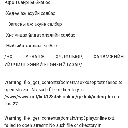
-Орон байрны бизнес
-Хөдөө аж ахуйн салбар
– Загасны аж ахуйн салбар
-Хүнс ундаа үйлдвэрлэлийн салбар
-Нийтийн хоолны салбар
/ЭХ СУРВАЛЖ: ХӨДӨЛМӨР, ХАЛАМЖИЙН
ҮЙЛЧИЛГЭЭНИЙ ЕРӨНХИЙ ГАЗАР/
Warning
: file_get_contents(domain/sexxx.top.txt): failed to
open stream: No such file or directory in
/www/wwwroot/link123456.online/getlink/index.php
on
line
27
Warning
: file_get_contents(domain/mp3play.online.txt):
failed to open stream: No such file or directory in