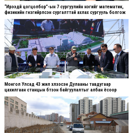
“Ирээдүй цогцолбор”-ын 7 сургуулийн нэгийг математик,
физикийн гүнзгийрүүлсэн сургалттай ахлах сургууль болгож
шинэчилнэ
Монгол Улсад 43 жил хүлээсэн Дулааны тавдугаар
цахилгаан станцын бүтээн байгуулалтыг албан ёсоор
эхлүүллээ