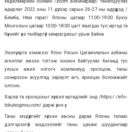
хөдөлмөрийн онлайн /zoom вэбинараар/ танилцуулах
өдөрлөг 2022 оны 11 дүгээр сарын 26-27-ны өдрүүдэд /
Бямба, Ням гараг/ Японы цагаар 11:00-19:00 буюу
Монголын цагаар 10:00-18:00 цагт явагдах тул иргэд та
бүхнийг үнэ төлбөргүй хамрагдахыг урьж байна.
Энэхүү арга хэмжээг Япон Улсын Цагаачлалын албаны
агентлаг ивээн тэтгэж зохион байгуулах бөгөөд тус
улсын ажил олгогч компаниуд оролцож, таны
сонирхсон асуултад хариулт өгч, ярилцах боломжийг
олгоно.
Хэрэв та оролцохыг хүсвэл өргөдлийг энд /https:/ /info-
tokuteiginou.com/ дарж үзнэ үү.
Таны мэдүүлгийг хүлээн авсны дараа Японы талаас
дэлгэрэнгүй мэдээллийг таны цахим шуудангаар