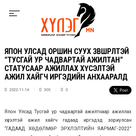
ЯПОН УЛСАД ОРШИН СУУХ ЗӨВШӨӨРӨЛТЭЙ
“ТУСГАЙ УР ЧАДВАРТАЙ АЖИЛТАН”
СТАТУСААР АЖИЛЛАХ ХҮСЭЛТЭЙ
АЖИЛ ХАЙГЧ ИРГЭДИЙН АНХААРАЛД
2022-11-14
305
0
Япон Улсад Тусгай ур чадвартай ажилтнаар ажиллах
хүсэлтэй ажил хайгч гадаад иргэдэд зориулсан
“ГАДААД ХӨДӨЛМӨР ЭРХЛЭЛТИЙН ЯАРМАГ-2022”