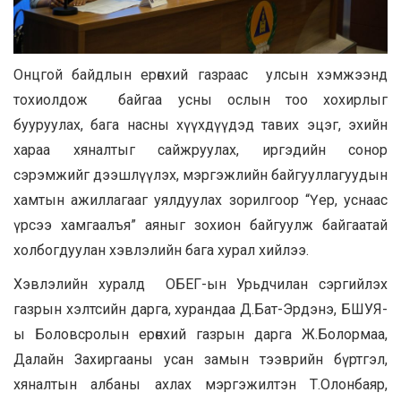
Онцгой байдлын ерөнхий газраас улсын хэмжээнд
тохиолдож байгаа усны ослын тоо хохирлыг
бууруулах, бага насны хүүхдүүдэд тавих эцэг, эхийн
хараа хяналтыг сайжруулах, иргэдийн сонор
сэрэмжийг дээшлүүлэх, мэргэжлийн байгууллагуудын
хамтын ажиллагааг уялдуулах зорилгоор “Үер, уснаас
үрсээ хамгаалъя” аяныг зохион байгуулж байгаатай
холбогдуулан хэвлэлийн бага хурал хийлээ.
Хэвлэлийн хуралд ОБЕГ-ын Урьдчилан сэргийлэх
газрын хэлтсийн дарга, хурандаа Д.Бат-Эрдэнэ, БШУЯ-
ы Боловсролын ерөнхий газрын дарга Ж.Болормаа,
Далайн Захиргааны усан замын тээврийн бүртгэл,
хяналтын албаны ахлах мэргэжилтэн Т.Олонбаяр,