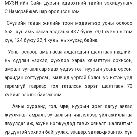
МУЗН-ийн Сайн дурын идвэхтний төвийн зохицуулагч
С.Намсрайжав нар оролцсон юм.
Сүүлийн таван жилийн тоон мэдээгээр усны ослоор
553 хүн амь насаа алдсаны 437 буюу 79,0 хувь нь том
хүн, 124 буюу 22,4 хувь нь хүүхэд байна.
Усны ослоор амь насаа алдагсдын шалтгаан нөхцлийг
нь судлан үзэхэд хүүхдээ хараа хяналтгүй орхисон,
амралт зугаалгаар явах үедээ гол, нуурын усанд орсон,
архидан согтуурсан, малчид үертэй болон ус ихтэй үед
гарамгүй газраар гол гаталсан зэрэг шалтгаан 70
хувийг эзэлж байгаа юм.
Аяны хүрээнд гол, мөрөн, нуурын эрэг дагуу аялал
жуулчлал, амралт, зугаалгын чиглэлээр үйл ажиллагаа
явуулдаг аж, ахуйн нэгжүүдэд тавих хяналт шалгалтыг
үр дүнтэй зохион байгуулах, заавар, зөвлөмжөөр хангах, хүн