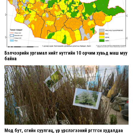
Бэлчээрийн ургамал нийт нутгийн 10 орчим хувьд маш муу
байна
Мод бут, сөөгийн суулгац, үр үрслэгээний өргөтгөсөн худалдаа