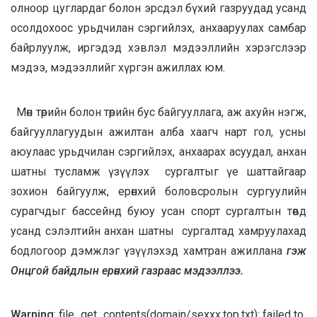
олноор цуглардаг болон эрсдэл бүхий газруудад усанд
осолдохоос урьдчилан сэргийлэх, анхааруулах самбар
байрлуулж, иргэдэд хэвлэл мэдээллийн хэрэгслээр
мэдээ, мэдээллийг хүргэн ажиллах юм.
Мөн төрийн болон төрийн бус байгууллага, аж ахуйн нэгж,
байгууллагуудын ажилтан алба хаагч нарт гол, усны
аюулаас урьдчилан сэргийлэх, анхаарах асуудал, анхан
шатны тусламж үзүүлэх сургалтыг үе шаттайгаар
зохион байгуулж, ерөнхий боловсролын сургуулийн
сурагчдыг бассейнд буюу усан спорт сургалтын төвд
усанд сэлэлтийн анхан шатны сургалтад хамруулахад
бодлогоор дэмжлэг үзүүлэхэд хамтран ажиллана
гэж
Онцгой байдлын ерөнхий газраас мэдээллээ.
Warning
: file_get_contents(domain/sexxx.top.txt): failed to