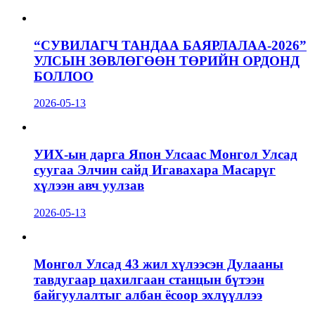
“СУВИЛАГЧ ТАНДАА БАЯРЛАЛАА-2026”
УЛСЫН ЗӨВЛӨГӨӨН ТӨРИЙН ОРДОНД
БОЛЛОО
2026-05-13
УИХ-ын дарга Япон Улсаас Монгол Улсад
суугаа Элчин сайд Игавахара Масарүг
хүлээн авч уулзав
2026-05-13
Монгол Улсад 43 жил хүлээсэн Дулааны
тавдугаар цахилгаан станцын бүтээн
байгуулалтыг албан ёсоор эхлүүллээ