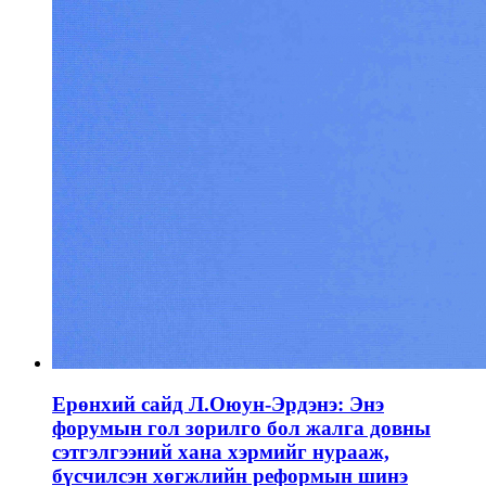
Ерөнхий сайд Л.Оюун-Эрдэнэ: Энэ
форумын гол зорилго бол жалга довны
сэтгэлгээний хана хэрмийг нурааж,
бүсчилсэн хөгжлийн реформын шинэ