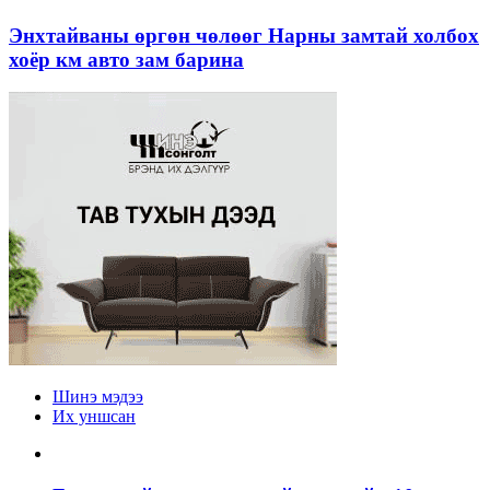
Энхтайваны өргөн чөлөөг Нарны замтай холбох
хоёр км авто зам барина
Шинэ мэдээ
Их уншсан