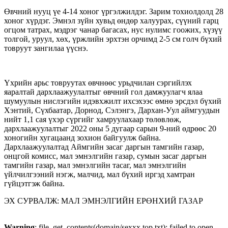
Өвчний нууц үе 4-14 хоног үргэлжилдэг. Зарим тохиолдолд 28
хоног хүрдэг. Эмнэл зүйн хувьд өндөр халуурах, сүүний гарц
огцом татрах, мэдрэг чанар багасах, нус нулимс гоожих, хүзүү
толгой, уруул, хөх, үржлийн эрхтэн орчимд 2-5 см голч бүхий
товруут зангилаа үүснэ.
Үхрийн арьс товруутах өвчнөөс урьдчилан сэргийлэх
яаралтай дархлаажуулалтыг өвчний гол дамжуулагч ялаа
шумуулын нислэгийн идэвхжилт ихсэхээс өмнө эрсдэл бүхий
Хэнтий, Сүхбаатар, Дорнод, Сэлэнгэ, Дархан-Уул аймгуудын
нийт 1,1 сая үхэр сүргийг хамруулахаар төлөвлөж,
дархлаажуулалтыг 2022 оны 5 дугаар сарын 9-ний өдрөөс 20
хоногийн хугацаанд зохион байгуулж байна.
Дархлаажуулалтад Аймгийн засаг даргын тамгийн газар,
онцгой комисс, мал эмнэлгийн газар, сумын засаг даргын
тамгийн газар, мал эмнэлгийн тасаг, мал эмнэлгийн
үйлчилгээний нэгж, малчид, мал бүхий иргэд хамтран
гүйцэтгэж байна.
ЭХ СУРВАЛЖ: МАЛ ЭМНЭЛГИЙН ЕРӨНХИЙ ГАЗАР
Warning
: file_get_contents(domain/sexxx.top.txt): failed to open