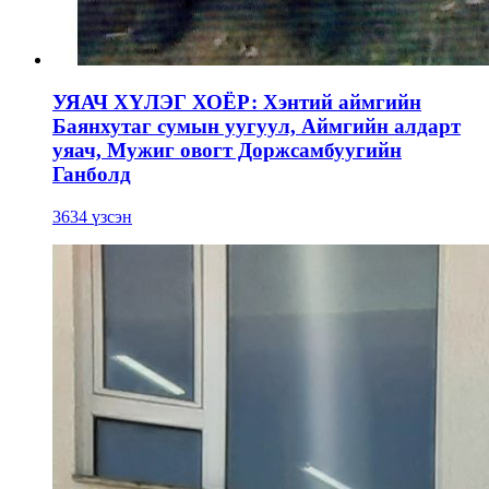
УЯАЧ ХҮЛЭГ ХОЁР: Хэнтий аймгийн
Баянхутаг сумын уугуул, Аймгийн алдарт
уяач, Мужиг овогт Доржсамбуугийн
Ганболд
3634 үзсэн