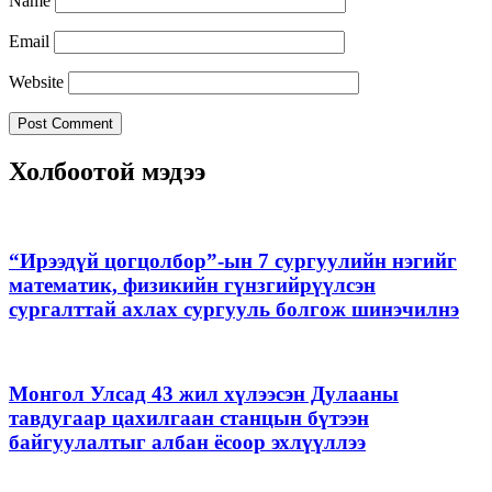
Name
Email
Website
Холбоотой мэдээ
“Ирээдүй цогцолбор”-ын 7 сургуулийн нэгийг
математик, физикийн гүнзгийрүүлсэн
сургалттай ахлах сургууль болгож шинэчилнэ
Монгол Улсад 43 жил хүлээсэн Дулааны
тавдугаар цахилгаан станцын бүтээн
байгуулалтыг албан ёсоор эхлүүллээ