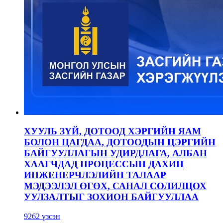
ХУУЛЬ ЗҮЙ, ДОТООД ХЭРГИЙН ЯАМ
БОЛОН ЦАГДАА, ДОТООДЫН ЦЭРГИЙН
БАЙГУУЛЛАГЫН УДИРДЛАГА, АЛБАН
ХААГЧДАД ПРОЦЕССЫН ДАХИН
ИНЖЕНЕРЧЛЭЛИЙН ТАЛААР
МЭДЭЭЛЭЛ ӨГӨХ, САНАЛ СОЛИЛЦОХ
УУЛЗАЛТЫГ ЗОХИОН БАЙГУУЛЛАА
9262 үзсэн