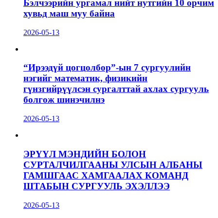
Бэлчээрийн ургамал нийт нутгийн 10 орчим
хувьд маш муу байна
2026-05-13
“Ирээдүй цогцолбор”-ын 7 сургуулийн
нэгийг математик, физикийн
гүнзгийрүүлсэн сургалттай ахлах сургууль
болгож шинэчилнэ
2026-05-13
ЭРҮҮЛ МЭНДИЙН БОЛОН
СУРТАЛЧИЛГААНЫ УЛСЫН АЛБАНЫ
ГАМШГААС ХАМГААЛАХ КОМАНД
ШТАБЫН СУРГУУЛЬ ЭХЭЛЛЭЭ
2026-05-13