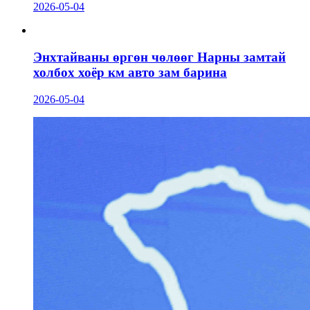
2026-05-04
Энхтайваны өргөн чөлөөг Нарны замтай
холбох хоёр км авто зам барина
2026-05-04