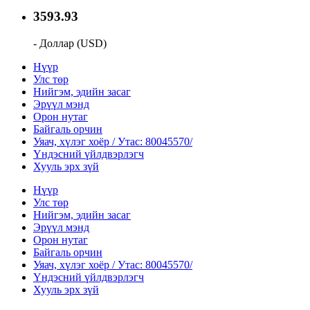
3593.93
- Доллар (USD)
Нүүр
Улс төр
Нийгэм, эдийн засаг
Эрүүл мэнд
Орон нутаг
Байгаль орчин
Уяач, хүлэг хоёр / Утас: 80045570/
Үндэсний үйлдвэрлэгч
Хууль эрх зүй
Нүүр
Улс төр
Нийгэм, эдийн засаг
Эрүүл мэнд
Орон нутаг
Байгаль орчин
Уяач, хүлэг хоёр / Утас: 80045570/
Үндэсний үйлдвэрлэгч
Хууль эрх зүй