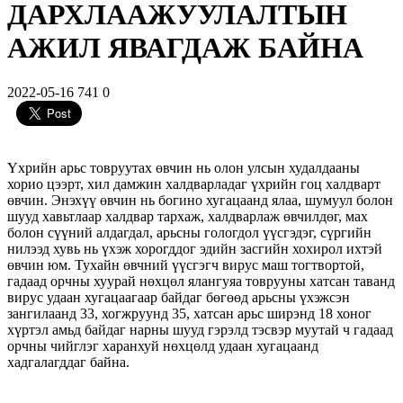
ДАРХЛААЖУУЛАЛТЫН
АЖИЛ ЯВАГДАЖ БАЙНА
2022-05-16
741
0
Үхрийн арьс товруутах өвчин нь олон улсын худалдааны
хорио цээрт, хил дамжин халдварладаг үхрийн гоц халдварт
өвчин. Энэхүү өвчин нь богино хугацаанд ялаа, шумуул болон
шууд хавьтлаар халдвар тархаж, халдварлаж өвчилдөг, мах
болон сүүний алдагдал, арьсны гологдол үүсгэдэг, сүргийн
нилээд хувь нь үхэж хорогддог эдийн засгийн хохирол ихтэй
өвчин юм. Тухайн өвчний үүсгэгч вирус маш тогтвортой,
гадаад орчны хуурай нөхцөл ялангуяа товрууны хатсан таванд
вирус удаан хугацаагаар байдаг бөгөөд арьсны үхэжсэн
зангилаанд 33, хогжруунд 35, хатсан арьс ширэнд 18 хоног
хүртэл амьд байдаг нарны шууд гэрэлд тэсвэр муутай ч гадаад
орчны чийглэг харанхуй нөхцөлд удаан хугацаанд
хадгалагддаг байна.