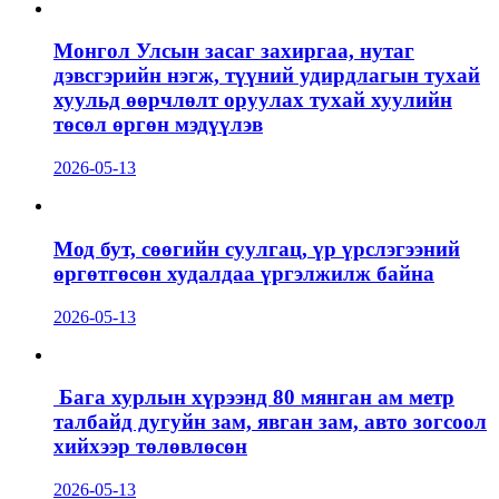
Монгол Улсын засаг захиргаа, нутаг
дэвсгэрийн нэгж, түүний удирдлагын тухай
хуульд өөрчлөлт оруулах тухай хуулийн
төсөл өргөн мэдүүлэв
2026-05-13
Мод бут, сөөгийн суулгац, үр үрслэгээний
өргөтгөсөн худалдаа үргэлжилж байна
2026-05-13
Бага хурлын хүрээнд 80 мянган ам метр
талбайд дугуйн зам, явган зам, авто зогсоол
хийхээр төлөвлөсөн
2026-05-13