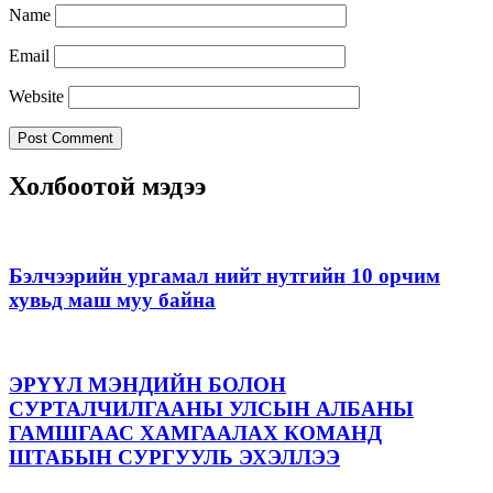
Name
Email
Website
Холбоотой мэдээ
Бэлчээрийн ургамал нийт нутгийн 10 орчим
хувьд маш муу байна
ЭРҮҮЛ МЭНДИЙН БОЛОН
СУРТАЛЧИЛГААНЫ УЛСЫН АЛБАНЫ
ГАМШГААС ХАМГААЛАХ КОМАНД
ШТАБЫН СУРГУУЛЬ ЭХЭЛЛЭЭ