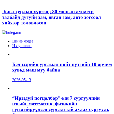
Бага хурлын хүрээнд 80 мянган ам метр
талбайд дугуйн зам, явган зам, авто зогсоол
хийхээр төлөвлөсөн
Шинэ мэдээ
Их уншсан
Бэлчээрийн ургамал нийт нутгийн 10 орчим
хувьд маш муу байна
2026-05-13
“Ирээдүй цогцолбор”-ын 7 сургуулийн
нэгийг математик, физикийн
гүнзгийрүүлсэн сургалттай ахлах сургууль