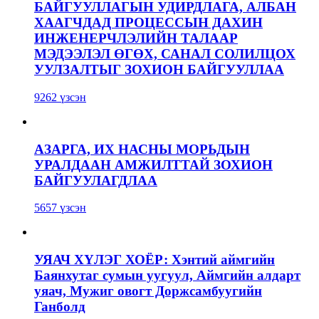
БАЙГУУЛЛАГЫН УДИРДЛАГА, АЛБАН
ХААГЧДАД ПРОЦЕССЫН ДАХИН
ИНЖЕНЕРЧЛЭЛИЙН ТАЛААР
МЭДЭЭЛЭЛ ӨГӨХ, САНАЛ СОЛИЛЦОХ
УУЛЗАЛТЫГ ЗОХИОН БАЙГУУЛЛАА
9262 үзсэн
АЗАРГА, ИХ НАСНЫ МОРЬДЫН
УРАЛДААН АМЖИЛТТАЙ ЗОХИОН
БАЙГУУЛАГДЛАА
5657 үзсэн
УЯАЧ ХҮЛЭГ ХОЁР: Хэнтий аймгийн
Баянхутаг сумын уугуул, Аймгийн алдарт
уяач, Мужиг овогт Доржсамбуугийн
Ганболд