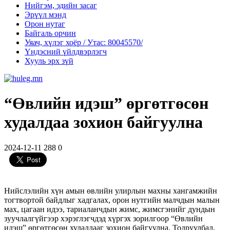
Нийгэм, эдийн засаг
Эрүүл мэнд
Орон нутаг
Байгаль орчин
Уяач, хүлэг хоёр / Утас: 80045570/
Үндэсний үйлдвэрлэгч
Хууль эрх зүй
“Өвлийн идэш” өргөтгөсөн
худалдаа зохион байгуулна
2024-12-11
288
0
Нийслэлийн хүн амын өвлийн улирлын махны хангамжийн
тогтвортой байдлыг хадгалах, орон нутгийн малчдын малын
мах, цагаан идээ, тариаланчдын жимс, жимсгэнийг дундын
зуучлалгүйгээр хэрэглэгчдэд хүргэх зорилгоор “Өвлийн
идэш” өргөтгөсөн худалдааг зохион байгуулна. Тодруулбал,