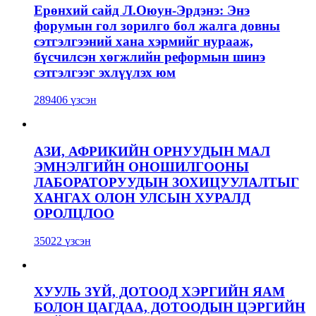
Ерөнхий сайд Л.Оюун-Эрдэнэ: Энэ
форумын гол зорилго бол жалга довны
сэтгэлгээний хана хэрмийг нурааж,
бүсчилсэн хөгжлийн реформын шинэ
сэтгэлгээг эхлүүлэх юм
289406 үзсэн
АЗИ, АФРИКИЙН ОРНУУДЫН МАЛ
ЭМНЭЛГИЙН ОНОШИЛГООНЫ
ЛАБОРАТОРУУДЫН ЗОХИЦУУЛАЛТЫГ
ХАНГАХ ОЛОН УЛСЫН ХУРАЛД
ОРОЛЦЛОО
35022 үзсэн
ХУУЛЬ ЗҮЙ, ДОТООД ХЭРГИЙН ЯАМ
БОЛОН ЦАГДАА, ДОТООДЫН ЦЭРГИЙН