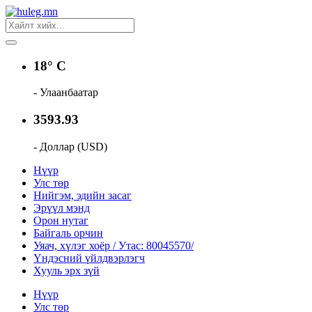
18° C
- Улаанбаатар
3593.93
- Доллар (USD)
Нүүр
Улс төр
Нийгэм, эдийн засаг
Эрүүл мэнд
Орон нутаг
Байгаль орчин
Уяач, хүлэг хоёр / Утас: 80045570/
Үндэсний үйлдвэрлэгч
Хууль эрх зүй
Нүүр
Улс төр