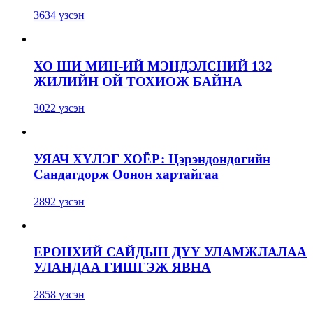
3634 үзсэн
ХО ШИ МИН-ИЙ МЭНДЭЛСНИЙ 132
ЖИЛИЙН ОЙ ТОХИОЖ БАЙНА
3022 үзсэн
УЯАЧ ХҮЛЭГ ХОЁР: Цэрэндондогийн
Сандагдорж Оонон хартайгаа
2892 үзсэн
ЕРӨНХИЙ САЙДЫН ДҮҮ УЛАМЖЛАЛАА
УЛАНДАА ГИШГЭЖ ЯВНА
2858 үзсэн