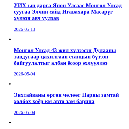
УИХ-ын дарга Япон Улсаас Монгол Улсад
суугаа Элчин сайд Игавахара Масарүг
хүлээн авч уулзав
2026-05-13
Монгол Улсад 43 жил хүлээсэн Дулааны
тавдугаар цахилгаан станцын бүтээн
байгуулалтыг албан ёсоор эхлүүллээ
2026-05-04
Энхтайваны өргөн чөлөөг Нарны замтай
холбох хоёр км авто зам барина
2026-05-04