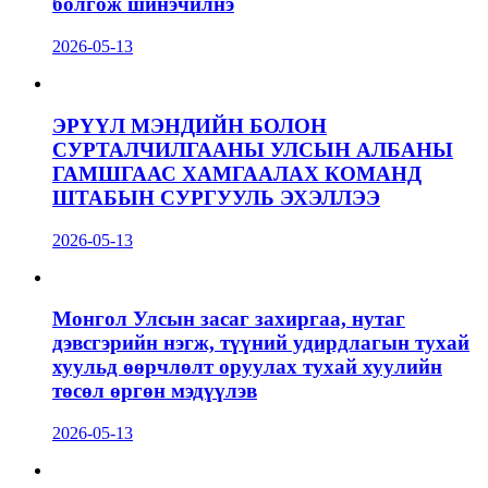
болгож шинэчилнэ
2026-05-13
ЭРҮҮЛ МЭНДИЙН БОЛОН
СУРТАЛЧИЛГААНЫ УЛСЫН АЛБАНЫ
ГАМШГААС ХАМГААЛАХ КОМАНД
ШТАБЫН СУРГУУЛЬ ЭХЭЛЛЭЭ
2026-05-13
Монгол Улсын засаг захиргаа, нутаг
дэвсгэрийн нэгж, түүний удирдлагын тухай
хуульд өөрчлөлт оруулах тухай хуулийн
төсөл өргөн мэдүүлэв
2026-05-13