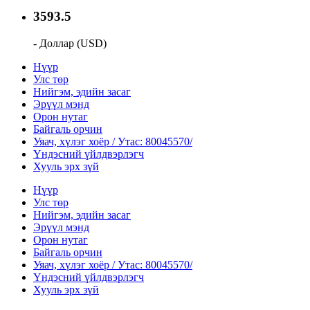
3593.5
- Доллар (USD)
Нүүр
Улс төр
Нийгэм, эдийн засаг
Эрүүл мэнд
Орон нутаг
Байгаль орчин
Уяач, хүлэг хоёр / Утас: 80045570/
Үндэсний үйлдвэрлэгч
Хууль эрх зүй
Нүүр
Улс төр
Нийгэм, эдийн засаг
Эрүүл мэнд
Орон нутаг
Байгаль орчин
Уяач, хүлэг хоёр / Утас: 80045570/
Үндэсний үйлдвэрлэгч
Хууль эрх зүй