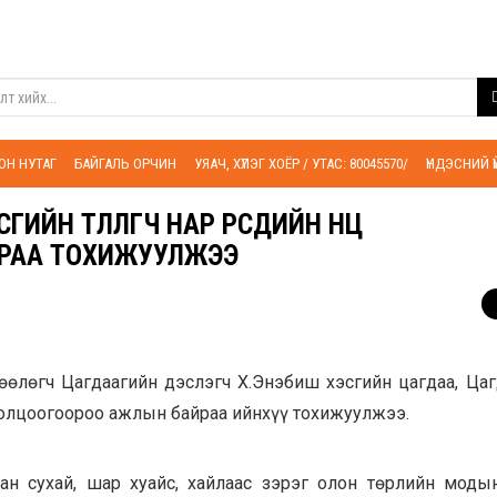
ОН НУТАГ
БАЙГАЛЬ ОРЧИН
УЯАЧ, ХҮЛЭГ ХОЁР / УТАС: 80045570/
ҮНДЭСНИЙ 
Н ТӨЛӨӨЛӨГЧ НАР ӨӨРСДИЙН НӨӨЦ
РАА ТОХИЖУУЛЖЭЭ
өөлөгч Цагдаагийн дэслэгч Х.Энэбиш хэсгийн цагдаа, Цаг
олцоогоороо ажлын байраа ийнхүү тохижуулжээ.
ан сухай, шар хуайс, хайлаас зэрэг олон төрлийн моды