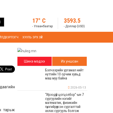
17° C
3593.5
- Улаанбаатар
- Доллар (USD)
ҮЙЛДВЭРЛЭГЧ
ХУУЛЬ ЭРХ ЗҮЙ
Шинэ мэдээ
Их уншсан
Бэлчээрийн ургамал нийт
нутгийн 10 орчим хувьд
маш муу байна
даагийн
2026-05-13
“Ирээдүй цогцолбор”-ын 7
сургуулийн нэгийг
математик, физикийн
гүнзгийрүүлсэн сургалттай
н тарьж
ахлах сургууль болгож