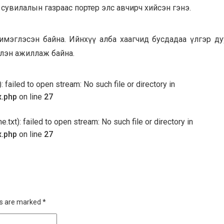
сувилалын газраас портер элс авчирч хийсэн гэнэ.
имэглэсэн байна. Ийнхүү алба хаагчид бусдадаа үлгэр ду
лэн ажиллаж байна.
 failed to open stream: No such file or directory in
x.php
on line
27
txt): failed to open stream: No such file or directory in
x.php
on line
27
ds are marked
*