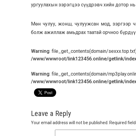
ургуулахын зэрэгцээ сүүдрэвч хийн дотор нь 
Мөн чулуу, жонш, чулуужсан мод, зэргээр ч
болж ажиллаж амьдрах таатай орчноо бүрдүү
Warning
: file_get_contents(domain/sexxx.top.txt):
/www/wwwroot/link123456.online/getlink/inde
Warning
: file_get_contents(domain/mp3play.online.
/www/wwwroot/link123456.online/getlink/inde
Leave a Reply
Your email address will not be published.
Required fiel