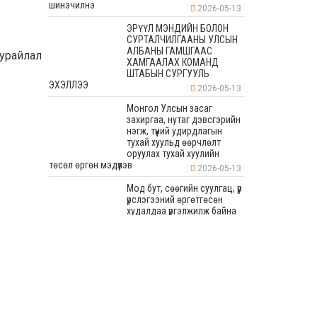
шинэчилнэ
2026-05-13
ЭРҮҮЛ МЭНДИЙН БОЛОН
СУРТАЛЧИЛГААНЫ УЛСЫН
АЛБАНЫ ГАМШГААС
урайлал
ХАМГААЛАХ КОМАНД
ШТАБЫН СУРГУУЛЬ
ЭХЭЛЛЭЭ
2026-05-13
Монгол Улсын засаг
захиргаа, нутаг дэвсгэрийн
нэгж, түүний удирдлагын
тухай хуульд өөрчлөлт
оруулах тухай хуулийн
төсөл өргөн мэдүүлэв
2026-05-13
Мод бут, сөөгийн суулгац, үр
үрслэгээний өргөтгөсөн
худалдаа үргэлжилж байна
2026-05-13
Бага хурлын хүрээнд 80
мянган ам метр талбайд
дугуйн зам, явган зам, авто
зогсоол хийхээр
төлөвлөсөн
2026-05-13