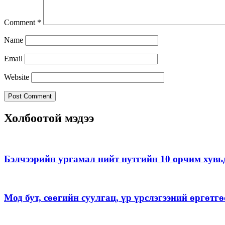
Comment
*
Name
Email
Website
Холбоотой мэдээ
Бэлчээрийн ургамал нийт нутгийн 10 орчим хувь
Мод бут, сөөгийн суулгац, үр үрслэгээний өргөт