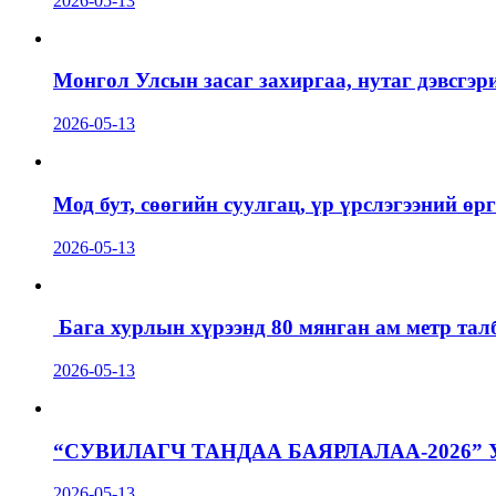
2026-05-13
Монгол Улсын засаг захиргаа, нутаг дэвсгэр
2026-05-13
Мод бут, сөөгийн суулгац, үр үрслэгээний ө
2026-05-13
Бага хурлын хүрээнд 80 мянган ам метр талб
2026-05-13
“СУВИЛАГЧ ТАНДАА БАЯРЛАЛАА-2026”
2026-05-13