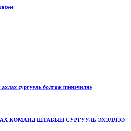
лөсөн
й ахлах сургууль болгож шинэчилнэ
АХ КОМАНД ШТАБЫН СУРГУУЛЬ ЭХЭЛЛЭЭ