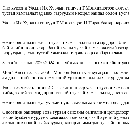
Энэ хүрээнд Улсын Их Хурлын гишүүн Г.Мөнхцэцэгээр ахлуулса
тусгай хамгаалалтад авах газруудын нөхцөл байдал болон Тусг
Улсын Их Хурлын гишүүн Г.Мөнхцэцэг, Н.Наранбаатар нар энэ
Өмнөговь аймагт улсын тусгай хамгаалалттай газар дөрөв бий.
байгалийн нөөц газар, Загийн усны тусгай хамгаалалттай газа
газруудыг улсын тусгай хамгаалалтад авахаар салбарын яамнаа
Засгийн газрын 2020-2024 оны үйл ажиллагааны хөтөлбөрт улсы
Мөн “Алсын хараа-2050” Монгол Улсын урт хугацааны хөгжлийн 
ам.доллартой тэнцэх хэмжээний үр өгөөж алдагдахаас урьдчила
Улсын хэмжээнд нийт 215 газрыг шинээр улсын тусгай хамгаала
хийж, эхний ээлжид орон нутгийн тусгай хамгаалалтад авч эхэ
Өмнөговь аймагт уул уурхайн үйл ажиллагаа эрчимтэй явагддаг
Одоогийн байдлаар Говь гурван сайханы байгалийн цогцолборт 
тосон бумбын нурууны хамгаалалтын захиргаа 8 хүний бүрэлдэ
ажлын нөхцөлийг сайжруулах, ховор ан амьтдыг хулгайн анчдаа