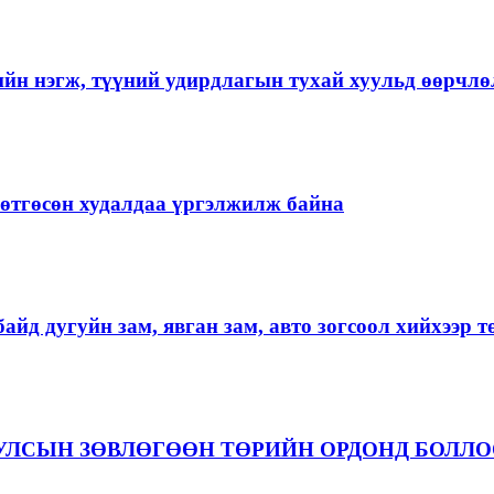
ийн нэгж, түүний удирдлагын тухай хуульд өөрчлө
ргөтгөсөн худалдаа үргэлжилж байна
айд дугуйн зам, явган зам, авто зогсоол хийхээр 
 УЛСЫН ЗӨВЛӨГӨӨН ТӨРИЙН ОРДОНД БОЛЛ