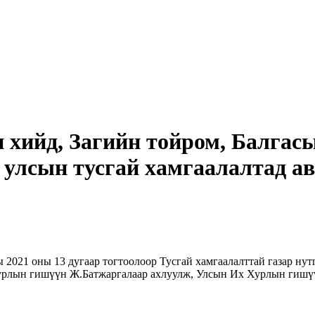
хийд, Загийн тойром, Балгасы
 улсын тусгай хамгаалалтад а
2021 оны 13 дугаар тогтоолоор Тусгай хамгаалалттай газар нут
урлын гишүүн Ж.Батжаргалаар ахлуулж, Улсын Их Хурлын гишүү