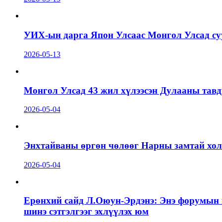
УИХ-ын дарга Япон Улсаас Монгол Улсад суу
2026-05-13
Монгол Улсад 43 жил хүлээсэн Дулааны тавд
2026-05-04
Энхтайваны өргөн чөлөөг Нарны замтай холб
2026-05-04
Ерөнхий сайд Л.Оюун-Эрдэнэ: Энэ форумын г
шинэ сэтгэлгээг эхлүүлэх юм