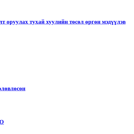
лт оруулах тухай хуулийн төсөл өргөн мэдүүлэв
төлөвлөсөн
ОО