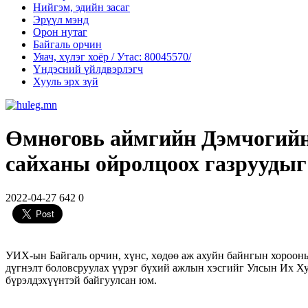
Нийгэм, эдийн засаг
Эрүүл мэнд
Орон нутаг
Байгаль орчин
Уяач, хүлэг хоёр / Утас: 80045570/
Үндэсний үйлдвэрлэгч
Хууль эрх зүй
Өмнөговь аймгийн Дэмчогийн 
сайханы ойролцоох газруудыг
2022-04-27
642
0
УИХ-ын Байгаль орчин, хүнс, хөдөө аж ахуйн байнгын хорооны 
дүгнэлт боловсруулах үүрэг бүхий ажлын хэсгийг Улсын Их Х
бүрэлдэхүүнтэй байгуулсан юм.