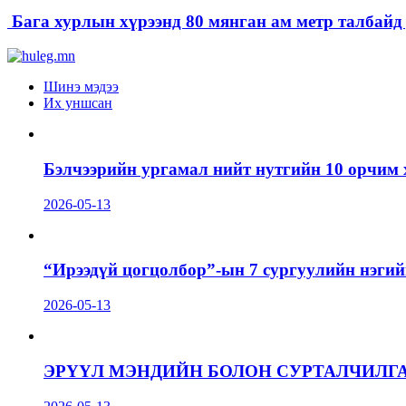
Бага хурлын хүрээнд 80 мянган ам метр талбайд д
Шинэ мэдээ
Их уншсан
Бэлчээрийн ургамал нийт нутгийн 10 орчим 
2026-05-13
“Ирээдүй цогцолбор”-ын 7 сургуулийн нэгий
2026-05-13
ЭРҮҮЛ МЭНДИЙН БОЛОН СУРТАЛЧИЛГ