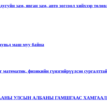
угуйн зам, явган зам, авто зогсоол хийхээр төлөв
хувьд маш муу байна
г математик, физикийн гүнзгийрүүлсэн сургалтта
ААНЫ УЛСЫН АЛБАНЫ ГАМШГААС ХАМГААЛ