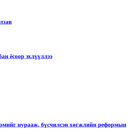
лзав
ан ёсоор эхлүүллээ
хэрмийг нурааж, бүсчилсэн хөгжлийн реформын