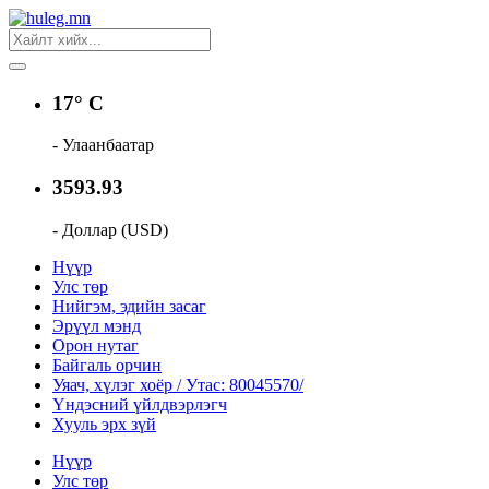
17° C
- Улаанбаатар
3593.93
- Доллар (USD)
Нүүр
Улс төр
Нийгэм, эдийн засаг
Эрүүл мэнд
Орон нутаг
Байгаль орчин
Уяач, хүлэг хоёр / Утас: 80045570/
Үндэсний үйлдвэрлэгч
Хууль эрх зүй
Нүүр
Улс төр