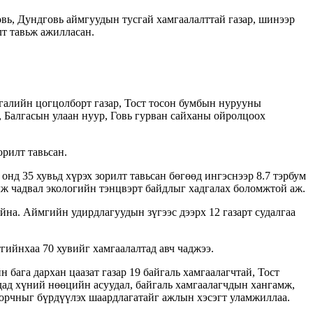
вь, Дундговь аймгуудын тусгай хамгаалалттай газар, шинээр
лт тавьж ажилласан.
йгалийн цогцолборт газар, Тост тосон бумбын нурууны
, Балгасын улаан нуур, Говь гурван сайханы ойролцоох
орилт тавьсан.
нд 35 хувьд хүрэх зорилт тавьсан бөгөөд ингэснээр 8.7 тэрбум
лж чадвал экологийн тэнцвэрт байдлыг хадгалах боломжтой аж.
йна. Аймгийн удирдлагуудын зүгээс дээрх 12 газарт судалгаа
гийнхаа 70 хувийг хамгаалалтад авч чаджээ.
бага дархан цаазат газар 19 байгаль хамгаалагчтай, Тост
дад хүний нөөцийн асуудал, байгаль хамгаалагчдын хангамж,
 орчныг бүрдүүлэх шаардлагатайг ажлын хэсэгт уламжиллаа.