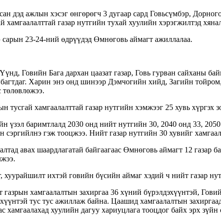
н дэд ажлын хэсэг өнгөрөгч 3 дугаар сард Говьсүмбэр, Дорного
ай хамгаалалттай газар нутгийн тухай хуулийн хэрэгжилтэд хяна
 сарын 23-24-ний өдрүүдэд Өмнөговь аймагт ажиллалаа.
 Үүнд, Говийн Бага дархан цаазат газар, Говь гурван сайханы ба
р багтдаг. Харин энэ онд шинээр Дэмчогийн хийд, Загийн тойром
с төлөвлөжээ.
н тусгай хамгаалалттай газар нутгийн хэмжээг 25 хувь хүргэх з
үзэл баримтлалд 2030 онд нийт нутгийн 30, 2040 онд 33, 2050 о
н сэргийлнэ гэж тооцжээ. Нийт газар нутгийн 30 хувийг хамгаа
лтад авах шаардлагатай байгаагаас Өмнөговь аймагт 12 газар ба
лжээ.
, хуурайшилт ихтэй говийн бүсийн аймаг хэдий ч нийт газар нут
газрын хамгаалалтын захиргаа 36 хүний бүрэлдэхүүнтэй, Говийн 
хүүнтэй тус тус ажиллаж байна. Цаашид хамгаалалтын захиргаа
с хамгаалахад хуулийн дагуу хариуцлага тооцдог байх эрх зүйн