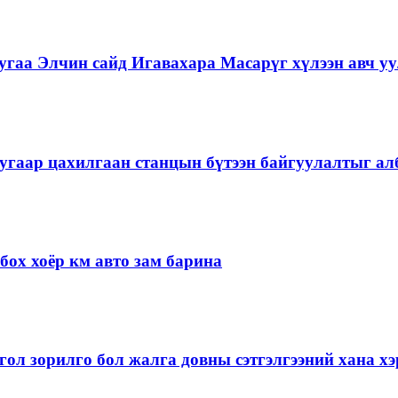
гаа Элчин сайд Игавахара Масарүг хүлээн авч уу
угаар цахилгаан станцын бүтээн байгуулалтыг алб
ох хоёр км авто зам барина
ол зорилго бол жалга довны сэтгэлгээний хана 