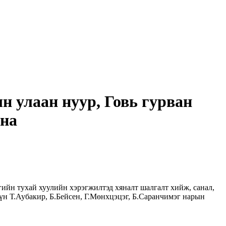
н улаан нуур, Говь гурван
вна
гийн тухай хуулийн хэрэгжилтэд хяналт шалгалт хийж, санал,
н Т.Аубакир, Б.Бейсен, Г.Мөнхцэцэг, Б.Саранчимэг нарын