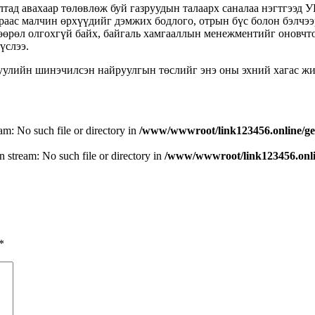
ад авахаар төлөвлөж буй газруудын талаарх саналаа нэгтгээд 
чраас малчин өрхүүдийг дэмжих бодлого, отрын бүс болон бэлчээ
өөрөл олгохгүй байх, байгаль хамгааллын менежментийг оновчто
үслээ.
хуулийн шинэчилсэн найруулгын төслийг энэ оны эхний хагас жи
eam: No such file or directory in
/www/wwwroot/link123456.online/ge
n stream: No such file or directory in
/www/wwwroot/link123456.onlin
*