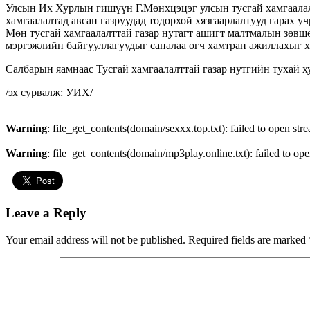
Улсын Их Хурлын гишүүн Г.Мөнхцэцэг улсын тусгай хамгаалалт
хамгаалалтад авсан газруудад тодорхой хязгаарлалтууд гарах у
Мөн тусгай хамгаалалттай газар нутагт ашигт малтмалын зөвш
мэргэжлийн байгууллагуудыг саналаа өгч хамтран ажиллахыг х
Салбарын яамнаас Тусгай хамгаалалттай газар нутгийн тухай 
/эх сурвалж: УИХ/
Warning
: file_get_contents(domain/sexxx.top.txt): failed to open str
Warning
: file_get_contents(domain/mp3play.online.txt): failed to ope
Leave a Reply
Your email address will not be published.
Required fields are marked