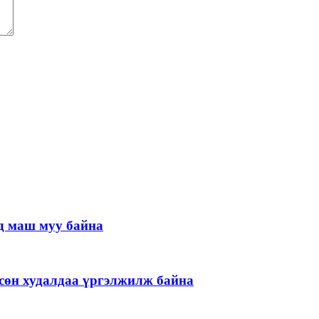
д маш муу байна
гөсөн худалдаа үргэлжилж байна