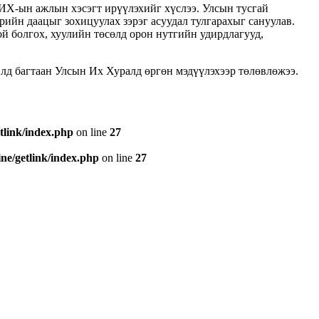
УИХ-ын ажлын хэсэгт ирүүлэхийг хүслээ. Улсын тусгай
рийн даацыг зохицуулах зэрэг асуудал тулгарахыг сануулав.
й болгох, хуулийн төсөлд орон нутгийн удирдлагууд,
лд багтаан Улсын Их Хуралд өргөн мэдүүлэхээр төлөвлөжээ.
tlink/index.php
on line
27
e/getlink/index.php
on line
27