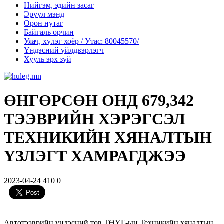
Нийгэм, эдийн засаг
Эрүүл мэнд
Орон нутаг
Байгаль орчин
Уяач, хүлэг хоёр / Утас: 80045570/
Үндэсний үйлдвэрлэгч
Хууль эрх зүй
ӨНГӨРСӨН ОНД 679,342
ТЭЭВРИЙН ХЭРЭГСЭЛ
ТЕХНИКИЙН ХЯНАЛТЫН
ҮЗЛЭГТ ХАМРАГДЖЭЭ
2023-04-24
410
0
Автотээврийн үндэсний төв ТӨҮГ-ын Техникийн хяналтын