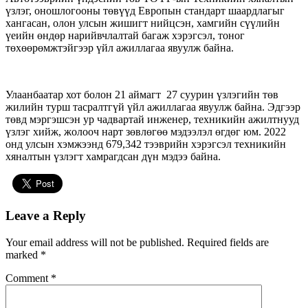
үзлэг, оношлогооны төвүүд Европын стандарт шаардлагыг
хангасан, олон улсын жишигт нийцсэн, хамгийн сүүлийн
үеийн өндөр нарийвчлалтай багаж хэрэгсэл, тоног
төхөөрөмжтэйгээр үйл ажиллагаа явуулж байна.
Улаанбаатар хот болон 21 аймагт 27 суурин үзлэгийн төв
жилийн турш тасралтгүй үйл ажиллагаа явуулж байна. Эдгээр
төвд мэргэшсэн ур чадвартай инженер, техникийн ажилтнууд
үзлэг хийж, жолооч нарт зөвлөгөө мэдээлэл өгдөг юм. 2022
онд улсын хэмжээнд 679,342 тээврийн хэрэгсэл техникийн
хяналтын үзлэгт хамрагдсан дүн мэдээ байна.
Leave a Reply
Your email address will not be published.
Required fields are
marked
*
Comment
*