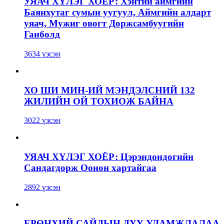
УЯАЧ ХҮЛЭГ ХОЁР: Хэнтий аймгийн
Баянхутаг сумын уугуул, Аймгийн алдарт
уяач, Мужиг овогт Доржсамбуугийн
Ганболд
3634 үзсэн
ХО ШИ МИН-ИЙ МЭНДЭЛСНИЙ 132
ЖИЛИЙН ОЙ ТОХИОЖ БАЙНА
3022 үзсэн
УЯАЧ ХҮЛЭГ ХОЁР: Цэрэндондогийн
Сандагдорж Оонон хартайгаа
2892 үзсэн
ЕРӨНХИЙ САЙДЫН ДҮҮ УЛАМЖЛАЛАА