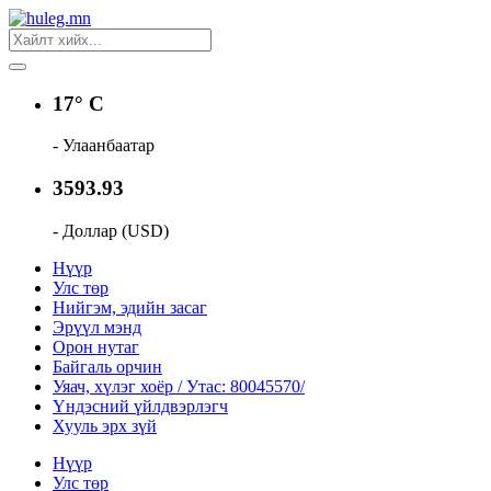
17° C
- Улаанбаатар
3593.93
- Доллар (USD)
Нүүр
Улс төр
Нийгэм, эдийн засаг
Эрүүл мэнд
Орон нутаг
Байгаль орчин
Уяач, хүлэг хоёр / Утас: 80045570/
Үндэсний үйлдвэрлэгч
Хууль эрх зүй
Нүүр
Улс төр