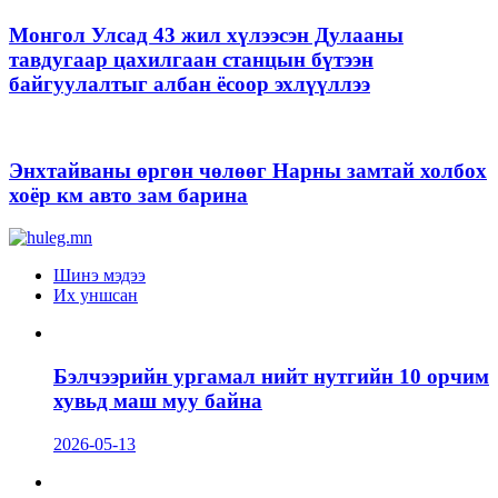
Монгол Улсад 43 жил хүлээсэн Дулааны
тавдугаар цахилгаан станцын бүтээн
байгуулалтыг албан ёсоор эхлүүллээ
Энхтайваны өргөн чөлөөг Нарны замтай холбох
хоёр км авто зам барина
Шинэ мэдээ
Их уншсан
Бэлчээрийн ургамал нийт нутгийн 10 орчим
хувьд маш муу байна
2026-05-13