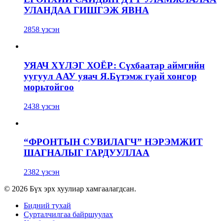
УЛАНДАА ГИШГЭЖ ЯВНА
2858 үзсэн
УЯАЧ ХҮЛЭГ ХОЁР: Сүхбаатар аймгийн
уугуул ААУ уяач Я.Бүтэмж гуай хонгор
морьтойгоо
2438 үзсэн
“ФРОНТЫН СУВИЛАГЧ” НЭРЭМЖИТ
ШАГНАЛЫГ ГАРДУУЛЛАА
2382 үзсэн
© 2026 Бүх эрх хуулиар хамгаалагдсан.
Бидний тухай
Сурталчилгаа байршуулах