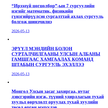
“Ирээдүй цогцолбор”-ын 7 сургуулийн
нэгийг математик, физикийн
гүнзгийрүүлсэн сургалттай ахлах сургууль
болгож шинэчилнэ
2026-05-13
ЭРҮҮЛ МЭНДИЙН БОЛОН
СУРТАЛЧИЛГААНЫ УЛСЫН АЛБАНЫ
ГАМШГААС ХАМГААЛАХ КОМАНД
ШТАБЫН СУРГУУЛЬ ЭХЭЛЛЭЭ
2026-05-13
Монгол Улсын засаг захиргаа, нутаг
дэвсгэрийн нэгж, түүний удирдлагын тухай
хуульд өөрчлөлт оруулах тухай хуулийн
төсөл өргөн мэдүүлэв