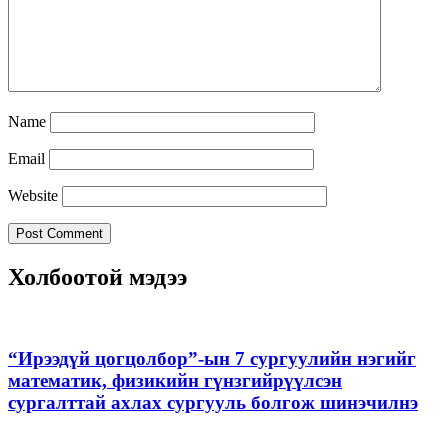
Name
Email
Website
Холбоотой мэдээ
“Ирээдүй цогцолбор”-ын 7 сургуулийн нэгийг
математик, физикийн гүнзгийрүүлсэн
сургалттай ахлах сургууль болгож шинэчилнэ