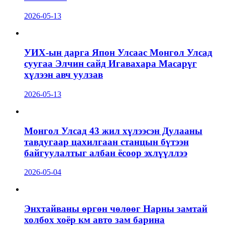
2026-05-13
УИХ-ын дарга Япон Улсаас Монгол Улсад
суугаа Элчин сайд Игавахара Масарүг
хүлээн авч уулзав
2026-05-13
Монгол Улсад 43 жил хүлээсэн Дулааны
тавдугаар цахилгаан станцын бүтээн
байгуулалтыг албан ёсоор эхлүүллээ
2026-05-04
Энхтайваны өргөн чөлөөг Нарны замтай
холбох хоёр км авто зам барина