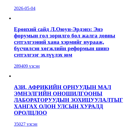
2026-05-04
Ерөнхий сайд Л.Оюун-Эрдэнэ: Энэ
форумын гол зорилго бол жалга довны
сэтгэлгээний хана хэрмийг нурааж,
бүсчилсэн хөгжлийн реформын шинэ
сэтгэлгээг эхлүүлэх юм
289409 үзсэн
АЗИ, АФРИКИЙН ОРНУУДЫН МАЛ
ЭМНЭЛГИЙН ОНОШИЛГООНЫ
ЛАБОРАТОРУУДЫН ЗОХИЦУУЛАЛТЫГ
ХАНГАХ ОЛОН УЛСЫН ХУРАЛД
ОРОЛЦЛОО
35027 үзсэн