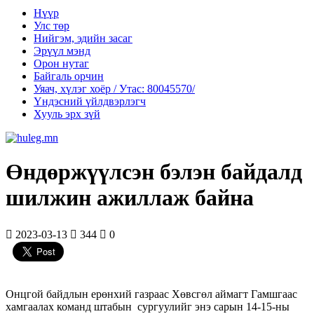
Нүүр
Улс төр
Нийгэм, эдийн засаг
Эрүүл мэнд
Орон нутаг
Байгаль орчин
Уяач, хүлэг хоёр / Утас: 80045570/
Үндэсний үйлдвэрлэгч
Хууль эрх зүй
Өндөржүүлсэн бэлэн байдалд
шилжин ажиллаж байна
2023-03-13
344
0
Онцгой байдлын ерөнхий газраас Хөвсгөл аймагт Гамшгаас
хамгаалах команд штабын сургуулийг энэ сарын 14-15-ны