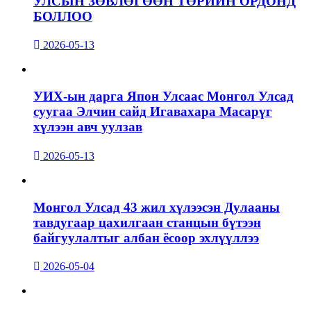
УЛСЫН ЗӨВЛӨГӨӨН ТӨРИЙН ОРДОНД
БОЛЛОО
2026-05-13
УИХ-ын дарга Япон Улсаас Монгол Улсад
суугаа Элчин сайд Игавахара Масарүг
хүлээн авч уулзав
2026-05-13
Монгол Улсад 43 жил хүлээсэн Дулааны
тавдугаар цахилгаан станцын бүтээн
байгуулалтыг албан ёсоор эхлүүллээ
2026-05-04