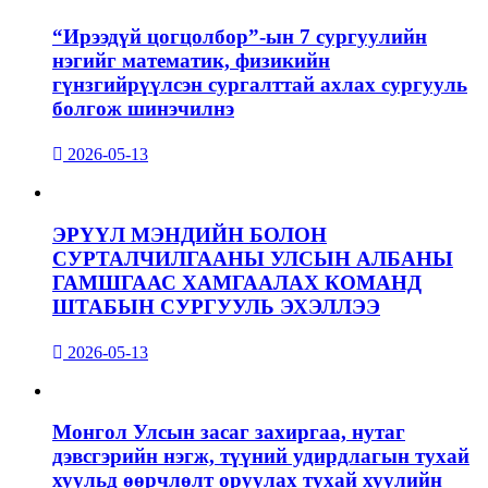
“Ирээдүй цогцолбор”-ын 7 сургуулийн
нэгийг математик, физикийн
гүнзгийрүүлсэн сургалттай ахлах сургууль
болгож шинэчилнэ
2026-05-13
ЭРҮҮЛ МЭНДИЙН БОЛОН
СУРТАЛЧИЛГААНЫ УЛСЫН АЛБАНЫ
ГАМШГААС ХАМГААЛАХ КОМАНД
ШТАБЫН СУРГУУЛЬ ЭХЭЛЛЭЭ
2026-05-13
Монгол Улсын засаг захиргаа, нутаг
дэвсгэрийн нэгж, түүний удирдлагын тухай
хуульд өөрчлөлт оруулах тухай хуулийн