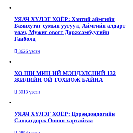
УЯАЧ ХҮЛЭГ ХОЁР: Хэнтий аймгийн
Баянхутаг сумын уугуул, Аймгийн алдарт
уяач, Мужиг овогт Доржсамбуугийн
Ганболд
3626 үзсэн
ХО ШИ МИН-ИЙ МЭНДЭЛСНИЙ 132
ЖИЛИЙН ОЙ ТОХИОЖ БАЙНА
3013 үзсэн
УЯАЧ ХҮЛЭГ ХОЁР: Цэрэндондогийн
Сандагдорж Оонон хартайгаа
2884 үзсэн