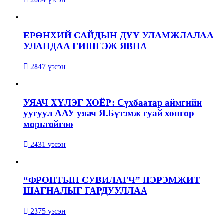
ЕРӨНХИЙ САЙДЫН ДҮҮ УЛАМЖЛАЛАА
УЛАНДАА ГИШГЭЖ ЯВНА
2847 үзсэн
УЯАЧ ХҮЛЭГ ХОЁР: Сүхбаатар аймгийн
уугуул ААУ уяач Я.Бүтэмж гуай хонгор
морьтойгоо
2431 үзсэн
“ФРОНТЫН СУВИЛАГЧ” НЭРЭМЖИТ
ШАГНАЛЫГ ГАРДУУЛЛАА
2375 үзсэн