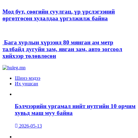
Мод бут, сөөгийн суулгац, үр үрслэгээний
өргөтгөсөн худалдаа үргэлжилж байна
Бага хурлын хүрээнд 80 мянган ам метр
талбайд дугуйн зам, явган зам, авто зогсоол
хийхээр төлөвлөсөн
Шинэ мэдээ
Их уншсан
Бэлчээрийн ургамал нийт нутгийн 10 орчим
хувьд маш муу байна
2026-05-13