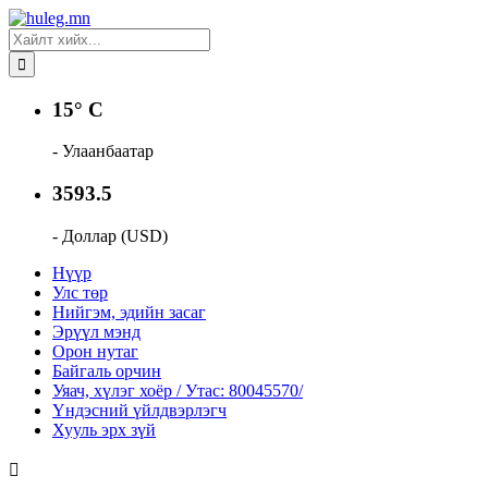
15° C
- Улаанбаатар
3593.5
- Доллар (USD)
Нүүр
Улс төр
Нийгэм, эдийн засаг
Эрүүл мэнд
Орон нутаг
Байгаль орчин
Уяач, хүлэг хоёр / Утас: 80045570/
Үндэсний үйлдвэрлэгч
Хууль эрх зүй