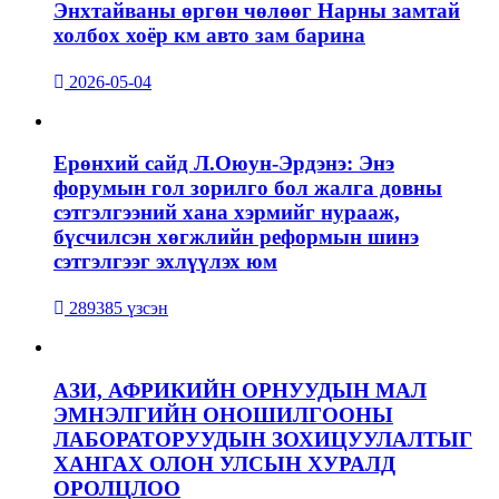
Энхтайваны өргөн чөлөөг Нарны замтай
холбох хоёр км авто зам барина
2026-05-04
Ерөнхий сайд Л.Оюун-Эрдэнэ: Энэ
форумын гол зорилго бол жалга довны
сэтгэлгээний хана хэрмийг нурааж,
бүсчилсэн хөгжлийн реформын шинэ
сэтгэлгээг эхлүүлэх юм
289385 үзсэн
АЗИ, АФРИКИЙН ОРНУУДЫН МАЛ
ЭМНЭЛГИЙН ОНОШИЛГООНЫ
ЛАБОРАТОРУУДЫН ЗОХИЦУУЛАЛТЫГ
ХАНГАХ ОЛОН УЛСЫН ХУРАЛД
ОРОЛЦЛОО