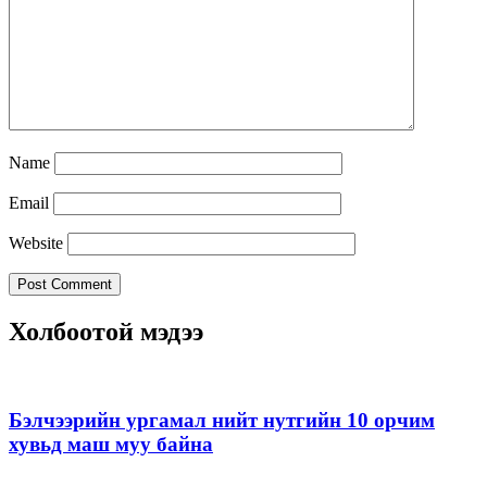
Name
Email
Website
Холбоотой мэдээ
Бэлчээрийн ургамал нийт нутгийн 10 орчим
хувьд маш муу байна