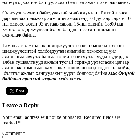
өдрүүдэд зохион байгуулахаар бэлтгэл ажлыг хангаж байна.
Сургууль зохион байгуулахтай холбогдуулан аймгийн Засаг
даргын захирамжаар аймгийн хэмжээнд 03 дугаар сарын 10-
ны өдрөөс эхлэн 03 дугаар сарын 15-ны өдрийн 18:00 цаг
хүртэл өндөржүүлсэн бэлэн байдлын зэрэгт шилжин
ажиллаж байна.
Гамшгаас хамгаалах өндөржүүлсэн бэлэн байдлын зэрэгт
шилжүүлсэнтэй холбогдуулан аймгийн хэмжээнд үйл
ажиллагаа явуулж байгаа төрийн байгууллагуудын удирдах
албан тушаалтнууд ажлын тусгай горимд уртасгасан цагаар
ажиллаж, гамшгаас хамгаалах төлөвлөгөөнд тодотгол хийж,
бэлтгэл ажлыг хангуулахыг үүрэг болгоод байна
гэж Онцгой
байдлын ерөнхий газраас мэдээллээ.
Leave a Reply
Your email address will not be published.
Required fields are
marked
*
Comment
*