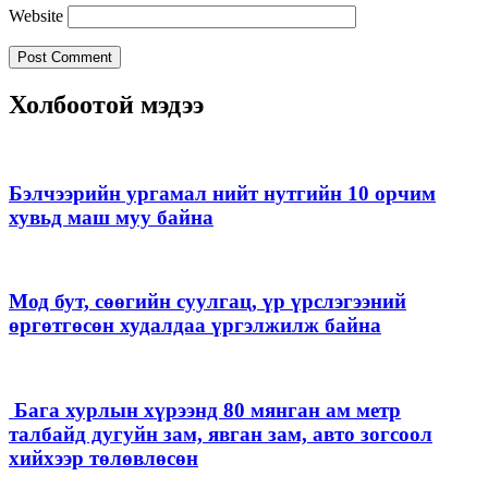
Website
Холбоотой мэдээ
Бэлчээрийн ургамал нийт нутгийн 10 орчим
хувьд маш муу байна
Мод бут, сөөгийн суулгац, үр үрслэгээний
өргөтгөсөн худалдаа үргэлжилж байна
Бага хурлын хүрээнд 80 мянган ам метр
талбайд дугуйн зам, явган зам, авто зогсоол
хийхээр төлөвлөсөн