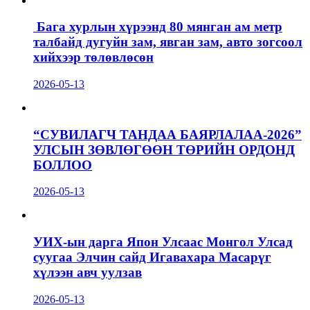
Бага хурлын хүрээнд 80 мянган ам метр
талбайд дугуйн зам, явган зам, авто зогсоол
хийхээр төлөвлөсөн
2026-05-13
“СУВИЛАГЧ ТАНДАА БАЯРЛАЛАА-2026”
УЛСЫН ЗӨВЛӨГӨӨН ТӨРИЙН ОРДОНД
БОЛЛОО
2026-05-13
УИХ-ын дарга Япон Улсаас Монгол Улсад
суугаа Элчин сайд Игавахара Масарүг
хүлээн авч уулзав
2026-05-13