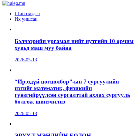
Шинэ мэдээ
Их уншсан
Бэлчээрийн ургамал нийт нутгийн 10 орчим
хувьд маш муу байна
2026-05-13
“Ирээдүй цогцолбор”-ын 7 сургуулийн
нэгийг математик, физикийн
гүнзгийрүүлсэн сургалттай ахлах сургууль
болгож шинэчилнэ
2026-05-13
ЭРҮҮЛ МЭНДИЙН БОЛОН