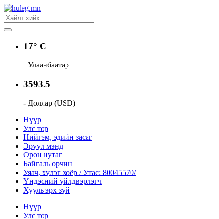
17° C
- Улаанбаатар
3593.5
- Доллар (USD)
Нүүр
Улс төр
Нийгэм, эдийн засаг
Эрүүл мэнд
Орон нутаг
Байгаль орчин
Уяач, хүлэг хоёр / Утас: 80045570/
Үндэсний үйлдвэрлэгч
Хууль эрх зүй
Нүүр
Улс төр