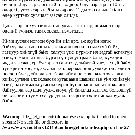
бүрийн 3 дугаар сарын 20-ны өдрөөс 6 дугаар сарын 10-ны
өдөр, 9 дүгээр сарын 20-ны өдрөөс 11 дүгээр сарын 10-ны
өдөр хүртэлх хугацааг заасан байдаг.
Цаг агаарын хуурайшилтын улмаас ой хээр, өнжмөл шар
өвсний түймэр гарах эрсдэл нэмэгддэг.
Иймд зуслан ногоон
бүсийн айл өрх, аж ахуйн нэгж
байгууллага хашааныхаа өнжмөл өвсөө шатаахгүй байх,
гагнуур хийхгүй байх, халуун үнс, нурмыг ил задгай асгахгүй
байх, тамхины ишээ бүрэн гүйцэд унтрааж байх, хүүхдийг
чүдэнз, асаагуур, бусад гал гаргах эд зүйлтэй явуулахгүй байх,
түймрийн эрсдэл, аюулыг тайлбарлаж ойлгуулах,нийслэлийн
ногоон бүсэд ойн дагалт баялгийг ашиглах, аялал зугаалга
хийх, ууланд алхах,заасан хугацаанд шашны зан үйл хийхгүй
байх, цахилгааны утасны бүрэн бүтэн байдлыг мэргэжлийн
байгууллагаар шалгуулж, аюулгүй байдлаа хангаж, болзошгүй
ой, хээрийн түймрээс урьдчилан сэргийлэхийг анхааруулж
байна.
Warning
: file_get_contents(domain/sexxx.top.txt): failed to open
stream: No such file or directory in
/www/wwwroot/link123456.online/getlink/index.php
on line
27