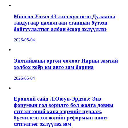
Монгол Улсад 43 жил хүлээсэн Дулааны
тавдугаар цахилгаан станцын бүтээн
байгуулалтыг албан ёсоор эхлүүллээ
2026-05-04
Энхтайваны өргөн чөлөөг Нарны замтай
холбох хоёр км авто зам барина
2026-05-04
Ерөнхий сайд Л.Оюун-Эрдэнэ: Энэ
форумын гол зорилго бол жалга довны
сэтгэлгээний хана хэрмийг нурааж,
бүсчилсэн хөгжлийн реформын шинэ
сэтгэлгээг эхлүүлэх юм