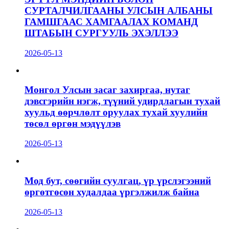
СУРТАЛЧИЛГААНЫ УЛСЫН АЛБАНЫ
ГАМШГААС ХАМГААЛАХ КОМАНД
ШТАБЫН СУРГУУЛЬ ЭХЭЛЛЭЭ
2026-05-13
Монгол Улсын засаг захиргаа, нутаг
дэвсгэрийн нэгж, түүний удирдлагын тухай
хуульд өөрчлөлт оруулах тухай хуулийн
төсөл өргөн мэдүүлэв
2026-05-13
Мод бут, сөөгийн суулгац, үр үрслэгээний
өргөтгөсөн худалдаа үргэлжилж байна
2026-05-13