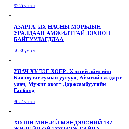
9255 үзсэн
АЗАРГА, ИХ НАСНЫ МОРЬДЫН
УРАЛДААН АМЖИЛТТАЙ ЗОХИОН
БАЙГУУЛАГДЛАА
5650 үзсэн
УЯАЧ ХҮЛЭГ ХОЁР: Хэнтий аймгийн
Баянхутаг сумын уугуул, Аймгийн алдарт
уяач, Мужиг овогт Доржсамбуугийн
Ганболд
3627 үзсэн
ХО ШИ МИН-ИЙ МЭНДЭЛСНИЙ 132
ЖИЛИЙН ОЙ ТОХИОЖ БАЙНА