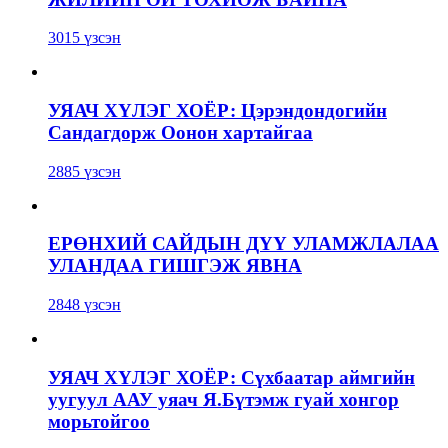
3015 үзсэн
УЯАЧ ХҮЛЭГ ХОЁР: Цэрэндондогийн
Сандагдорж Оонон хартайгаа
2885 үзсэн
ЕРӨНХИЙ САЙДЫН ДҮҮ УЛАМЖЛАЛАА
УЛАНДАА ГИШГЭЖ ЯВНА
2848 үзсэн
УЯАЧ ХҮЛЭГ ХОЁР: Сүхбаатар аймгийн
уугуул ААУ уяач Я.Бүтэмж гуай хонгор
морьтойгоо