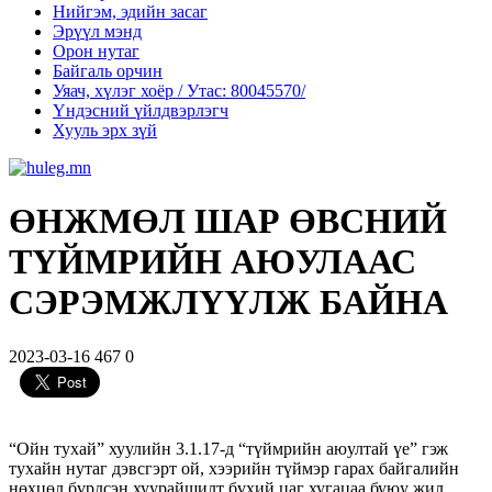
Нийгэм, эдийн засаг
Эрүүл мэнд
Орон нутаг
Байгаль орчин
Уяач, хүлэг хоёр / Утас: 80045570/
Үндэсний үйлдвэрлэгч
Хууль эрх зүй
ӨНЖМӨЛ ШАР ӨВСНИЙ
ТҮЙМРИЙН АЮУЛААС
СЭРЭМЖЛҮҮЛЖ БАЙНА
2023-03-16
467
0
“Ойн тухай” хуулийн 3.1.17-д “түймрийн аюултай үе” гэж
тухайн нутаг дэвсгэрт ой, хээрийн түймэр гарах байгалийн
нөхцөл бүрдсэн хуурайшилт бүхий цаг хугацаа буюу жил