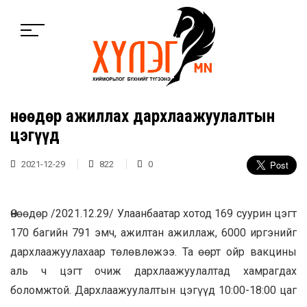
Өнөөдөр ажиллах дархлаажуулалтын
цэгүүд
2021-12-29
822
0
Өнөөдөр /2021.12.29/ Улаанбаатар хотод 169 суурин цэгт
170 багийн 791 эмч, ажилтан ажиллаж, 6000 иргэнийг
дархлаажуулахаар төлөвлөжээ. Та өөрт ойр вакцины
аль ч цэгт очиж дархлаажуулалтад хамрагдах
боломжтой. Дархлаажуулалтын цэгүүд 10:00-18:00 цаг