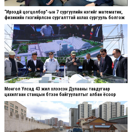
“Ирээдүй цогцолбор”-ын 7 сургуулийн нэгийг математик,
физикийн гүнзгийрүүлсэн сургалттай ахлах сургууль болгож
шинэчилнэ
Монгол Улсад 43 жил хүлээсэн Дулааны тавдугаар
цахилгаан станцын бүтээн байгуулалтыг албан ёсоор
эхлүүллээ