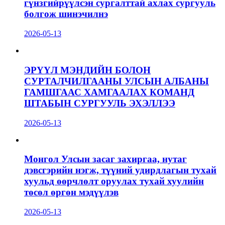
гүнзгийрүүлсэн сургалттай ахлах сургууль
болгож шинэчилнэ
2026-05-13
ЭРҮҮЛ МЭНДИЙН БОЛОН
СУРТАЛЧИЛГААНЫ УЛСЫН АЛБАНЫ
ГАМШГААС ХАМГААЛАХ КОМАНД
ШТАБЫН СУРГУУЛЬ ЭХЭЛЛЭЭ
2026-05-13
Монгол Улсын засаг захиргаа, нутаг
дэвсгэрийн нэгж, түүний удирдлагын тухай
хуульд өөрчлөлт оруулах тухай хуулийн
төсөл өргөн мэдүүлэв
2026-05-13