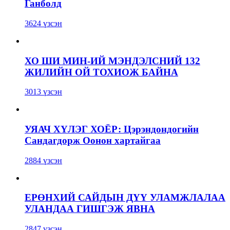
Ганболд
3624 үзсэн
ХО ШИ МИН-ИЙ МЭНДЭЛСНИЙ 132
ЖИЛИЙН ОЙ ТОХИОЖ БАЙНА
3013 үзсэн
УЯАЧ ХҮЛЭГ ХОЁР: Цэрэндондогийн
Сандагдорж Оонон хартайгаа
2884 үзсэн
ЕРӨНХИЙ САЙДЫН ДҮҮ УЛАМЖЛАЛАА
УЛАНДАА ГИШГЭЖ ЯВНА
2847 үзсэн