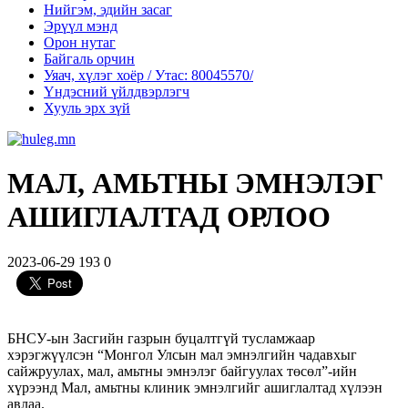
Нийгэм, эдийн засаг
Эрүүл мэнд
Орон нутаг
Байгаль орчин
Уяач, хүлэг хоёр / Утас: 80045570/
Үндэсний үйлдвэрлэгч
Хууль эрх зүй
МАЛ, АМЬТНЫ ЭМНЭЛЭГ
АШИГЛАЛТАД ОРЛОО
2023-06-29
193
0
БНСУ-ын Засгийн газрын буцалтгүй тусламжаар
хэрэгжүүлсэн “Монгол Улсын мал эмнэлгийн чадавхыг
сайжруулах, мал, амьтны эмнэлэг байгуулах төсөл”-ийн
хүрээнд Мал, амьтны клиник эмнэлгийг ашиглалтад хүлээн
авлаа.