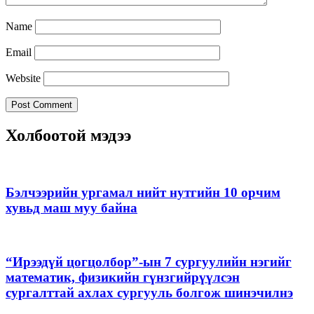
Name
Email
Website
Холбоотой мэдээ
Бэлчээрийн ургамал нийт нутгийн 10 орчим
хувьд маш муу байна
“Ирээдүй цогцолбор”-ын 7 сургуулийн нэгийг
математик, физикийн гүнзгийрүүлсэн
сургалттай ахлах сургууль болгож шинэчилнэ