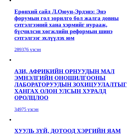
Ерөнхий сайд Л.Оюун-Эрдэнэ: Энэ
форумын гол зорилго бол жалга довны
сэтгэлгээний хана хэрмийг нурааж,
бүсчилсэн хөгжлийн реформын шинэ
сэтгэлгээг эхлүүлэх юм
289376 үзсэн
АЗИ, АФРИКИЙН ОРНУУДЫН МАЛ
ЭМНЭЛГИЙН ОНОШИЛГООНЫ
ЛАБОРАТОРУУДЫН ЗОХИЦУУЛАЛТЫГ
ХАНГАХ ОЛОН УЛСЫН ХУРАЛД
ОРОЛЦЛОО
34975 үзсэн
ХУУЛЬ ЗҮЙ, ДОТООД ХЭРГИЙН ЯАМ