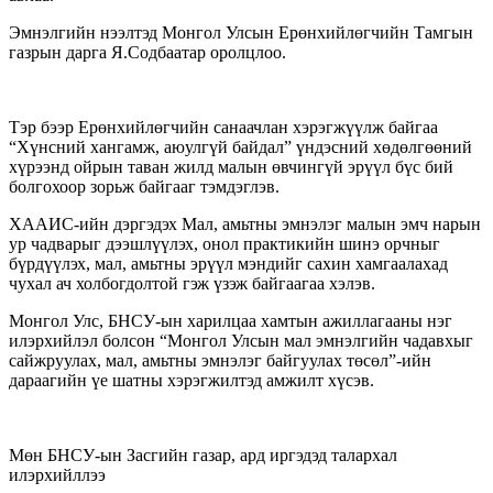
Эмнэлгийн нээлтэд Монгол Улсын Ерөнхийлөгчийн Тамгын
газрын дарга Я.Содбаатар оролцлоо.
Тэр
бээр Ерөнхийлөгчийн санаачлан хэрэгжүүлж байгаа
“Хүнсний хангамж, аюулгүй байдал” үндэсний хөдөлгөөний
хүрээнд ойрын таван жилд малын өвчингүй эрүүл бүс бий
болгохоор зорьж байгааг тэмдэглэв.
ХААИС-ийн дэргэдэх Мал, амьтны эмнэлэг малын эмч нарын
ур чадварыг дээшлүүлэх, онол практикийн шинэ орчныг
бүрдүүлэх, мал, амьтны эрүүл мэндийг сахин хамгаалахад
чухал ач холбогдолтой гэж үзэж байгаагаа хэлэв.
Монгол Улс, БНСУ-ын харилцаа хамтын ажиллагааны нэг
илэрхийлэл болсон “Монгол Улсын мал эмнэлгийн чадавхыг
сайжруулах, мал, амьтны эмнэлэг байгуулах төсөл”-ийн
дараагийн үе шатны хэрэгжилтэд амжилт хүсэв.
Мөн БНСУ-ын Засгийн газар, ард иргэдэд талархал
илэрхийллээ