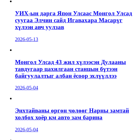
УИХ-ын дарга Япон Улсаас Монгол Улсад
суугаа Элчин сайд Игавахара Масарүг
хүлээн авч уулзав
2026-05-13
Монгол Улсад 43 жил хүлээсэн Дулааны
тавдугаар цахилгаан станцын бүтээн
байгуулалтыг албан ёсоор эхлүүллээ
2026-05-04
Энхтайваны өргөн чөлөөг Нарны замтай
холбох хоёр км авто зам барина
2026-05-04