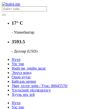
17° C
- Улаанбаатар
3593.5
- Доллар (USD)
Нүүр
Улс төр
Нийгэм, эдийн засаг
Эрүүл мэнд
Орон нутаг
Байгаль орчин
Уяач, хүлэг хоёр / Утас: 80045570/
Үндэсний үйлдвэрлэгч
Хууль эрх зүй
Нүүр
Улс төр