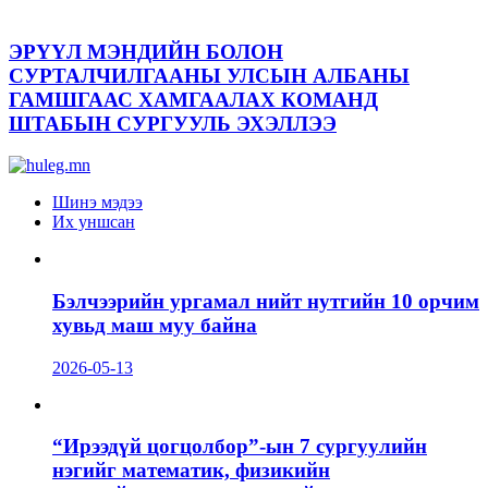
ЭРҮҮЛ МЭНДИЙН БОЛОН
СУРТАЛЧИЛГААНЫ УЛСЫН АЛБАНЫ
ГАМШГААС ХАМГААЛАХ КОМАНД
ШТАБЫН СУРГУУЛЬ ЭХЭЛЛЭЭ
Шинэ мэдээ
Их уншсан
Бэлчээрийн ургамал нийт нутгийн 10 орчим
хувьд маш муу байна
2026-05-13
“Ирээдүй цогцолбор”-ын 7 сургуулийн
нэгийг математик, физикийн