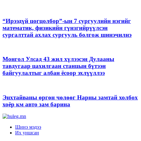
“Ирээдүй цогцолбор”-ын 7 сургуулийн нэгийг
математик, физикийн гүнзгийрүүлсэн
сургалттай ахлах сургууль болгож шинэчилнэ
Монгол Улсад 43 жил хүлээсэн Дулааны
тавдугаар цахилгаан станцын бүтээн
байгуулалтыг албан ёсоор эхлүүллээ
Энхтайваны өргөн чөлөөг Нарны замтай холбох
хоёр км авто зам барина
Шинэ мэдээ
Их уншсан