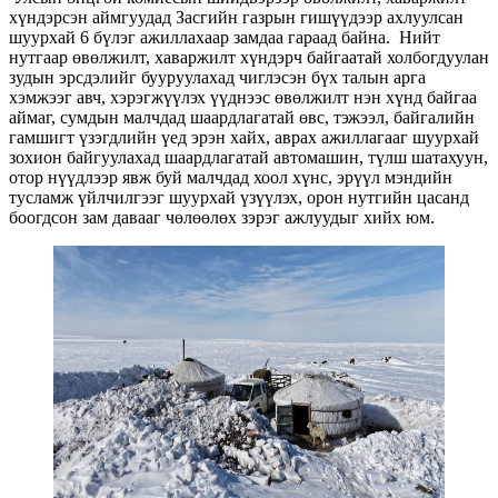
хүндэрсэн аймгуудад Засгийн газрын гишүүдээр ахлуулсан
шуурхай 6 бүлэг ажиллахаар замдаа гараад байна. Нийт
нутгаар өвөлжилт, хаваржилт хүндэрч байгаатай холбогдуулан
зудын эрсдэлийг бууруулахад чиглэсэн бүх талын арга
хэмжээг авч, хэрэгжүүлэх үүднээс өвөлжилт нэн хүнд байгаа
аймаг, сумдын малчдад шаардлагатай өвс, тэжээл, байгалийн
гамшигт үзэгдлийн үед эрэн хайх, аврах ажиллагааг шуурхай
зохион байгуулахад шаардлагатай автомашин, түлш шатахуун,
отор нүүдлээр явж буй малчдад хоол хүнс, эрүүл мэндийн
тусламж үйлчилгээг шуурхай үзүүлэх, орон нутгийн цасанд
боогдсон зам давааг чөлөөлөх зэрэг ажлуудыг хийх юм.