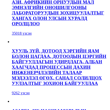
АЗИ, АФРИКИЙН ОРНУУДЫН МАЛ
ЭМНЭЛГИЙН ОНОШИЛГООНЫ
ЛАБОРАТОРУУДЫН ЗОХИЦУУЛАЛТЫГ
ХАНГАХ ОЛОН УЛСЫН ХУРАЛД
ОРОЛЦЛОО
35018 үзсэн
ХУУЛЬ ЗҮЙ, ДОТООД ХЭРГИЙН ЯАМ
БОЛОН ЦАГДАА, ДОТООДЫН ЦЭРГИЙН
БАЙГУУЛЛАГЫН УДИРДЛАГА, АЛБАН
ХААГЧДАД ПРОЦЕССЫН ДАХИН
ИНЖЕНЕРЧЛЭЛИЙН ТАЛААР
МЭДЭЭЛЭЛ ӨГӨХ, САНАЛ СОЛИЛЦОХ
УУЛЗАЛТЫГ ЗОХИОН БАЙГУУЛЛАА
9262 үзсэн