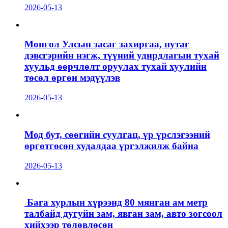
2026-05-13
Монгол Улсын засаг захиргаа, нутаг
дэвсгэрийн нэгж, түүний удирдлагын тухай
хуульд өөрчлөлт оруулах тухай хуулийн
төсөл өргөн мэдүүлэв
2026-05-13
Мод бут, сөөгийн суулгац, үр үрслэгээний
өргөтгөсөн худалдаа үргэлжилж байна
2026-05-13
Бага хурлын хүрээнд 80 мянган ам метр
талбайд дугуйн зам, явган зам, авто зогсоол
хийхээр төлөвлөсөн