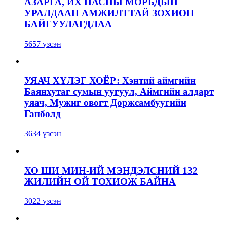
АЗАРГА, ИХ НАСНЫ МОРЬДЫН
УРАЛДААН АМЖИЛТТАЙ ЗОХИОН
БАЙГУУЛАГДЛАА
5657 үзсэн
УЯАЧ ХҮЛЭГ ХОЁР: Хэнтий аймгийн
Баянхутаг сумын уугуул, Аймгийн алдарт
уяач, Мужиг овогт Доржсамбуугийн
Ганболд
3634 үзсэн
ХО ШИ МИН-ИЙ МЭНДЭЛСНИЙ 132
ЖИЛИЙН ОЙ ТОХИОЖ БАЙНА
3022 үзсэн