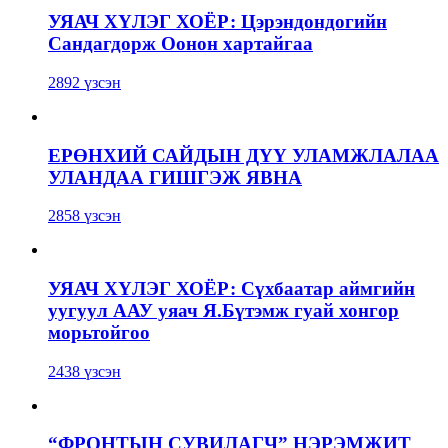
УЯАЧ ХҮЛЭГ ХОЁР: Цэрэндондогийн
Сандагдорж Оонон хартайгаа
2892 үзсэн
ЕРӨНХИЙ САЙДЫН ДҮҮ УЛАМЖЛАЛАА
УЛАНДАА ГИШГЭЖ ЯВНА
2858 үзсэн
УЯАЧ ХҮЛЭГ ХОЁР: Сүхбаатар аймгийн
уугуул ААУ уяач Я.Бүтэмж гуай хонгор
морьтойгоо
2438 үзсэн
“ФРОНТЫН СУВИЛАГЧ” НЭРЭМЖИТ