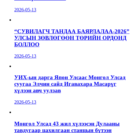
2026-05-13
“СУВИЛАГЧ ТАНДАА БАЯРЛАЛАА-2026”
УЛСЫН ЗӨВЛӨГӨӨН ТӨРИЙН ОРДОНД
БОЛЛОО
2026-05-13
УИХ-ын дарга Япон Улсаас Монгол Улсад
суугаа Элчин сайд Игавахара Масарүг
хүлээн авч уулзав
2026-05-13
Монгол Улсад 43 жил хүлээсэн Дулааны
тавдугаар цахилгаан станцын бүтээн