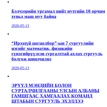
Бэлчээрийн ургамал нийт нутгийн 10 орчим
хувьд маш муу байна
2026-05-13
“Ирээдүй цогцолбор”-ын 7 сургуулийн
нэгийг математик, физикийн
гүнзгийрүүлсэн сургалттай ахлах сургууль
болгож шинэчилнэ
2026-05-13
ЭРҮҮЛ МЭНДИЙН БОЛОН
СУРТАЛЧИЛГААНЫ УЛСЫН АЛБАНЫ
ГАМШГААС ХАМГААЛАХ КОМАНД
ШТАБЫН СУРГУУЛЬ ЭХЭЛЛЭЭ