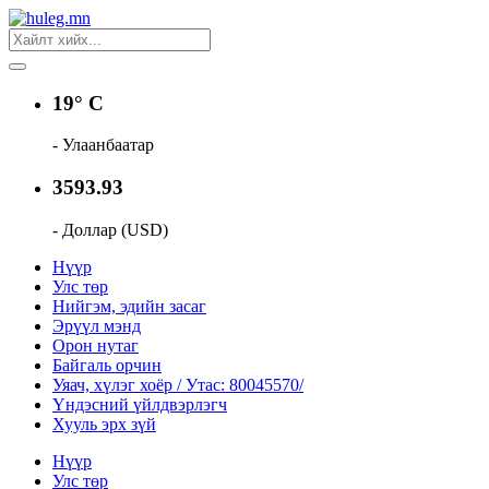
19° C
- Улаанбаатар
3593.93
- Доллар (USD)
Нүүр
Улс төр
Нийгэм, эдийн засаг
Эрүүл мэнд
Орон нутаг
Байгаль орчин
Уяач, хүлэг хоёр / Утас: 80045570/
Үндэсний үйлдвэрлэгч
Хууль эрх зүй
Нүүр
Улс төр