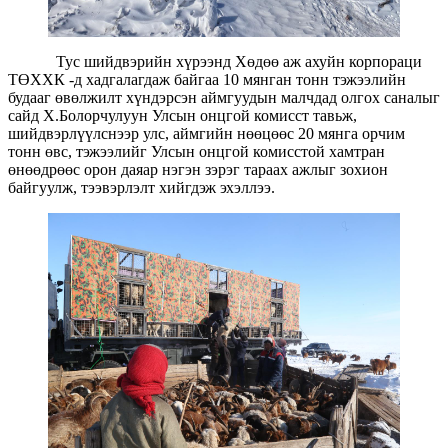
Тус шийдвэрийн хүрээнд Хөдөө аж ахуйн корпораци
ТӨХХК -д хадгалагдаж байгаа 10 мянган тонн тэжээлийн
будааг өвөлжилт хүндэрсэн аймгуудын малчдад олгох саналыг
сайд Х.Болорчулуун Улсын онцгой комисст тавьж,
шийдвэрлүүлснээр улс, аймгийн нөөцөөс 20 мянга орчим
тонн өвс, тэжээлийг Улсын онцгой комисстой хамтран
өнөөдрөөс орон даяар нэгэн зэрэг тараах ажлыг зохион
байгуулж, тээвэрлэлт хийгдэж эхэллээ.