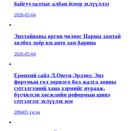
байгуулалтыг албан ёсоор эхлүүллээ
2026-05-04
Энхтайваны өргөн чөлөөг Нарны замтай
холбох хоёр км авто зам барина
2026-05-04
Ерөнхий сайд Л.Оюун-Эрдэнэ: Энэ
форумын гол зорилго бол жалга довны
сэтгэлгээний хана хэрмийг нурааж,
бүсчилсэн хөгжлийн реформын шинэ
сэтгэлгээг эхлүүлэх юм
289405 үзсэн