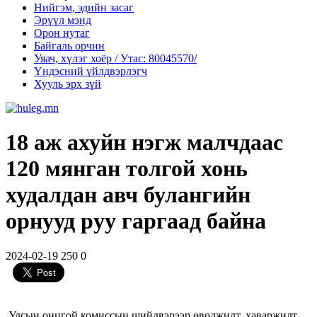
Нийгэм, эдийн засаг
Эрүүл мэнд
Орон нутаг
Байгаль орчин
Уяач, хүлэг хоёр / Утас: 80045570/
Үндэсний үйлдвэрлэгч
Хууль эрх зүй
18 аж ахуйн нэгж малчдаас
120 мянган толгой хонь
худалдан авч булангийн
орнууд руу гаргаад байна
2024-02-19
250
0
Улсын онцгой комиссын шийдвэрээр өвөлжилт, хаваржилт