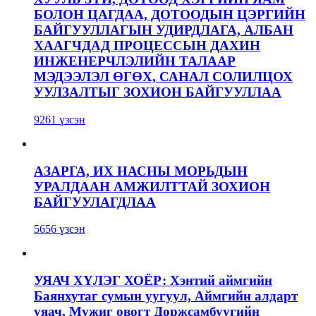
БОЛОН ЦАГДАА, ДОТООДЫН ЦЭРГИЙН
БАЙГУУЛЛАГЫН УДИРДЛАГА, АЛБАН
ХААГЧДАД ПРОЦЕССЫН ДАХИН
ИНЖЕНЕРЧЛЭЛИЙН ТАЛААР
МЭДЭЭЛЭЛ ӨГӨХ, САНАЛ СОЛИЛЦОХ
УУЛЗАЛТЫГ ЗОХИОН БАЙГУУЛЛАА
9261 үзсэн
АЗАРГА, ИХ НАСНЫ МОРЬДЫН
УРАЛДААН АМЖИЛТТАЙ ЗОХИОН
БАЙГУУЛАГДЛАА
5656 үзсэн
УЯАЧ ХҮЛЭГ ХОЁР: Хэнтий аймгийн
Баянхутаг сумын уугуул, Аймгийн алдарт
уяач, Мужиг овогт Доржсамбуугийн