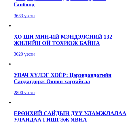
Ганболд
3633 үзсэн
ХО ШИ МИН-ИЙ МЭНДЭЛСНИЙ 132
ЖИЛИЙН ОЙ ТОХИОЖ БАЙНА
3020 үзсэн
УЯАЧ ХҮЛЭГ ХОЁР: Цэрэндондогийн
Сандагдорж Оонон хартайгаа
2890 үзсэн
ЕРӨНХИЙ САЙДЫН ДҮҮ УЛАМЖЛАЛАА
УЛАНДАА ГИШГЭЖ ЯВНА