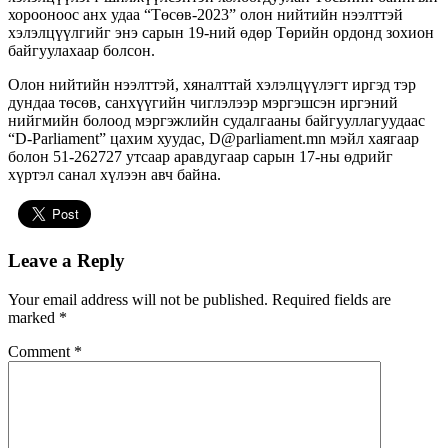
хорооноос анх удаа “Төсөв-2023” олон нийтийн нээлттэй
хэлэлцүүлгийг энэ сарын 19-ний өдөр Төрийн ордонд зохион
байгуулахаар болсон.
Олон нийтийн нээлттэй, хяналттай хэлэлцүүлэгт иргэд тэр
дундаа төсөв, санхүүгийн чиглэлээр мэргэшсэн иргэний
нийгмийн болоод
мэргэжлийн судалгааны байгууллагуудаас
“D-Parliament” цахим хуудас, D@parliament.mn мэйл хаягаар
болон 51-262727 утсаар аравдугаар сарын 17-ны өдрийг
хүртэл санал хүлээн авч байна.
Leave a Reply
Your email address will not be published.
Required fields are
marked
*
Comment
*