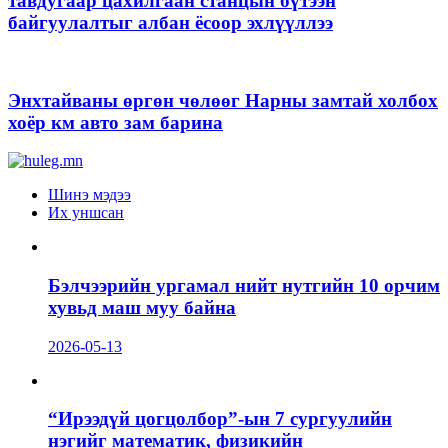
тавдугаар цахилгаан станцын бүтээн
байгуулалтыг албан ёсоор эхлүүллээ
Энхтайваны өргөн чөлөөг Нарны замтай холбох
хоёр км авто зам барина
Шинэ мэдээ
Их уншсан
Бэлчээрийн ургамал нийт нутгийн 10 орчим
хувьд маш муу байна
2026-05-13
“Ирээдүй цогцолбор”-ын 7 сургуулийн
нэгийг математик, физикийн