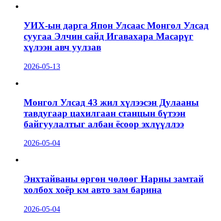
УИХ-ын дарга Япон Улсаас Монгол Улсад
суугаа Элчин сайд Игавахара Масарүг
хүлээн авч уулзав
2026-05-13
Монгол Улсад 43 жил хүлээсэн Дулааны
тавдугаар цахилгаан станцын бүтээн
байгуулалтыг албан ёсоор эхлүүллээ
2026-05-04
Энхтайваны өргөн чөлөөг Нарны замтай
холбох хоёр км авто зам барина
2026-05-04