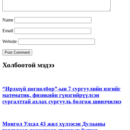
Name
Email
Website
Холбоотой мэдээ
“Ирээдүй цогцолбор”-ын 7 сургуулийн нэгийг
математик, физикийн гүнзгийрүүлсэн
сургалттай ахлах сургууль болгож шинэчилнэ
Монгол Улсад 43 жил хүлээсэн Дулааны