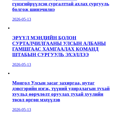
гүнзгийрүүлсэн сургалттай ахлах сургууль
болгож шинэчилнэ
2026-05-13
ЭРҮҮЛ МЭНДИЙН БОЛОН
СУРТАЛЧИЛГААНЫ УЛСЫН АЛБАНЫ
ГАМШГААС ХАМГААЛАХ КОМАНД
ШТАБЫН СУРГУУЛЬ ЭХЭЛЛЭЭ
2026-05-13
Монгол Улсын засаг захиргаа, нутаг
дэвсгэрийн нэгж, түүний удирдлагын тухай
хуульд өөрчлөлт оруулах тухай хуулийн
төсөл өргөн мэдүүлэв
2026-05-13