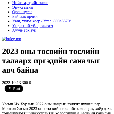
Нийгэм, эдийн засаг
Эрүүл мэнд
Орон нутаг
Байгаль орчин
Уяач, хүлэг хоёр / Утас: 80045570/
Үндэсний үйлдвэрлэгч
Хууль эрх зүй
2023 оны төсвийн төслийн
талаарх иргэдийн саналыг
авч байна
2022-10-13
366
0
Улсын Их Хурлын 2022 оны намрын ээлжит чуулганаар
Монгол Улсын 2023 оны төсвийн төслийг хэлэлцэж, хоёр дахь
хэлэлцүүлэгт шилжүүлсэнтэй холбогдуулан Төсвийн байнгын