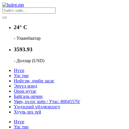
24° C
- Улаанбаатар
3593.93
- Доллар (USD)
Нүүр
Улс төр
Нийгэм, эдийн засаг
Эрүүл мэнд
Орон нутаг
Байгаль орчин
Уяач, хүлэг хоёр / Утас: 80045570/
Үндэсний үйлдвэрлэгч
Хууль эрх зүй
Нүүр
Улс төр