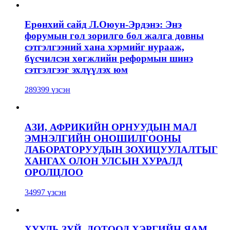
Ерөнхий сайд Л.Оюун-Эрдэнэ: Энэ
форумын гол зорилго бол жалга довны
сэтгэлгээний хана хэрмийг нурааж,
бүсчилсэн хөгжлийн реформын шинэ
сэтгэлгээг эхлүүлэх юм
289399 үзсэн
АЗИ, АФРИКИЙН ОРНУУДЫН МАЛ
ЭМНЭЛГИЙН ОНОШИЛГООНЫ
ЛАБОРАТОРУУДЫН ЗОХИЦУУЛАЛТЫГ
ХАНГАХ ОЛОН УЛСЫН ХУРАЛД
ОРОЛЦЛОО
34997 үзсэн
ХУУЛЬ ЗҮЙ, ДОТООД ХЭРГИЙН ЯАМ