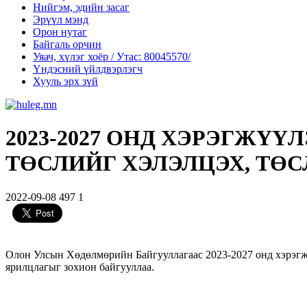
Нийгэм, эдийн засаг
Эрүүл мэнд
Орон нутаг
Байгаль орчин
Уяач, хүлэг хоёр / Утас: 80045570/
Үндэсний үйлдвэрлэгч
Хууль эрх зүй
2023-2027 ОНД ХЭРЭГЖҮ
ТӨСЛИЙГ ХЭЛЭЛЦЭХ, ТӨ
2022-09-08
497
1
Олон Улсын Хөдөлмөрийн Байгууллагаас 2023-2027 онд хэрэгж
ярилцлагыг зохион байгууллаа.