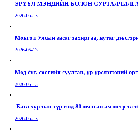
ЭРҮҮЛ МЭНДИЙН БОЛОН СУРТАЛЧИЛГ
2026-05-13
Монгол Улсын засаг захиргаа, нутаг дэвсгэр
2026-05-13
Мод бут, сөөгийн суулгац, үр үрслэгээний ө
2026-05-13
Бага хурлын хүрээнд 80 мянган ам метр талб
2026-05-13