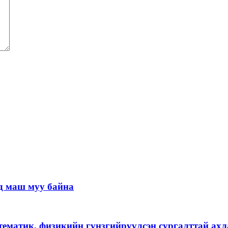
д маш муу байна
тематик, физикийн гүнзгийрүүлсэн сургалттай ах