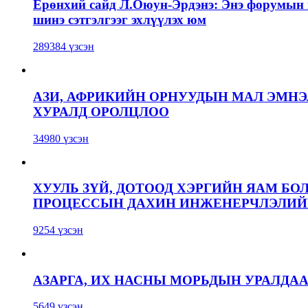
Ерөнхий сайд Л.Оюун-Эрдэнэ: Энэ форумын г
шинэ сэтгэлгээг эхлүүлэх юм
289384 үзсэн
АЗИ, АФРИКИЙН ОРНУУДЫН МАЛ ЭМН
ХУРАЛД ОРОЛЦЛОО
34980 үзсэн
ХУУЛЬ ЗҮЙ, ДОТООД ХЭРГИЙН ЯАМ БО
ПРОЦЕССЫН ДАХИН ИНЖЕНЕРЧЛЭЛИЙН
9254 үзсэн
АЗАРГА, ИХ НАСНЫ МОРЬДЫН УРАЛДА
5649 үзсэн