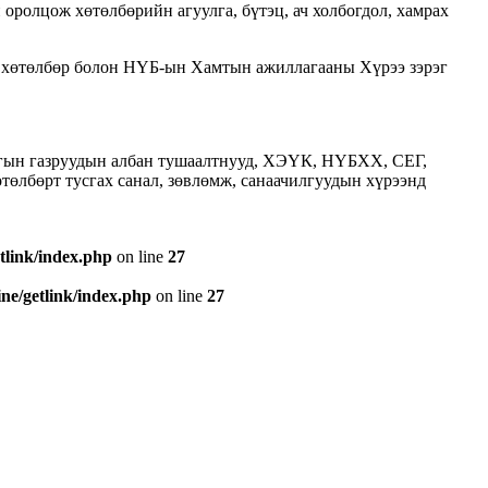
ролцож хөтөлбөрийн агуулга, бүтэц, ач холбогдол, хамрах
 хөтөлбөр болон НҮБ-ын Хамтын ажиллагааны Хүрээ зэрэг
огын газруудын албан тушаалтнууд, ХЭҮК, НҮБХХ, СЕГ,
лбөрт тусгах санал, зөвлөмж, санаачилгуудын хүрээнд
tlink/index.php
on line
27
e/getlink/index.php
on line
27