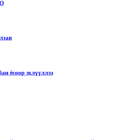
ОО
лзав
ан ёсоор эхлүүллээ