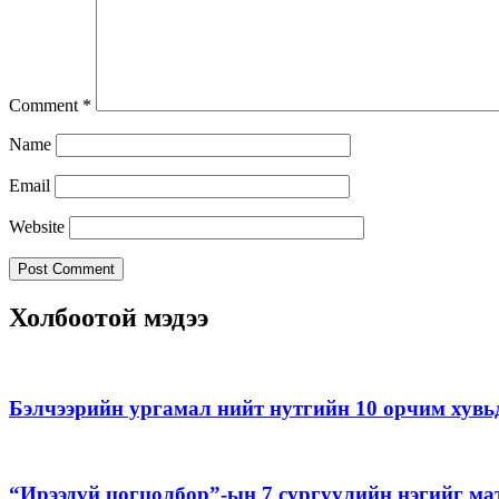
Comment
*
Name
Email
Website
Холбоотой мэдээ
Бэлчээрийн ургамал нийт нутгийн 10 орчим хувь
“Ирээдүй цогцолбор”-ын 7 сургуулийн нэгийг ма