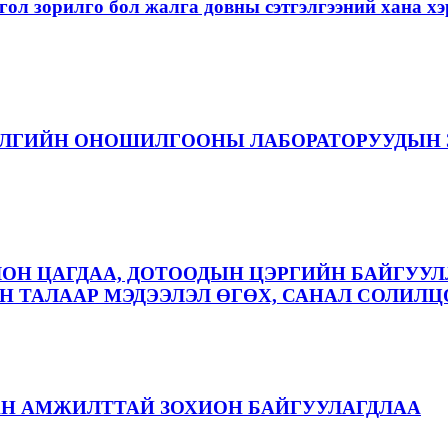
ол зорилго бол жалга довны сэтгэлгээний хана 
ЭЛГИЙН ОНОШИЛГООНЫ ЛАБОРАТОРУУДЫН 
ЛОН ЦАГДАА, ДОТООДЫН ЦЭРГИЙН БАЙГУУЛ
 ТАЛААР МЭДЭЭЛЭЛ ӨГӨХ, САНАЛ СОЛИЛЦ
АН АМЖИЛТТАЙ ЗОХИОН БАЙГУУЛАГДЛАА