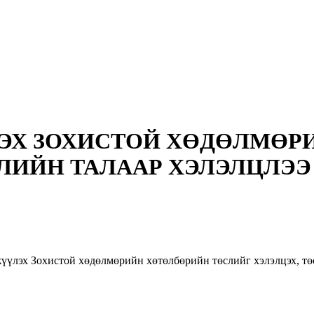
ҮЛЭХ ЗОХИСТОЙ ХӨДӨЛМӨ
СЛИЙН ТАЛААР ХЭЛЭЛЦЛЭЭ
үүлэх Зохистой хөдөлмөрийн хөтөлбөрийн төслийг хэлэлцэх, тө