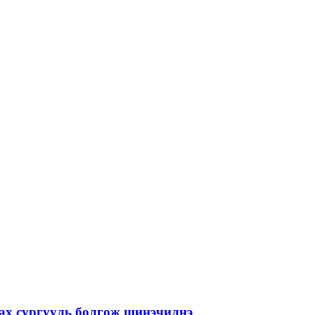
лах сургууль болгож шинэчилнэ