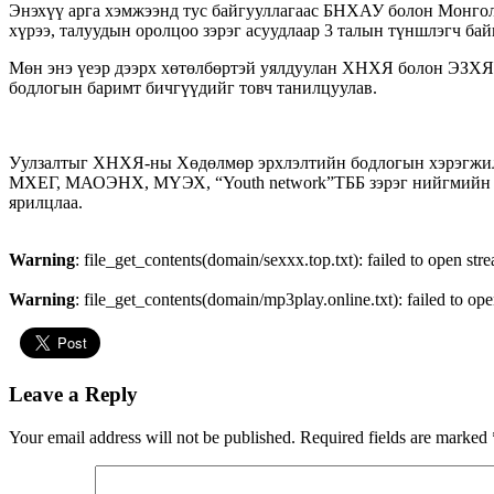
Энэхүү арга хэмжээнд тус байгууллагаас БНХАУ болон Монгол 
хүрээ, талуудын оролцоо зэрэг асуудлаар 3 талын түншлэгч ба
Мөн
энэ үеэр дээрх хөтөлбөртэй уялдуулан ХНХЯ болон ЭЗХ
бодлогын баримт бичгүүдийг товч танилцуулав.
Уулзалтыг ХНХЯ-ны Хөдөлмөр эрхлэлтийн бодлогын хэрэгжилт
МХЕГ, МАОЭНХ, МҮЭХ, “Youth network”ТББ зэрэг нийгмийн тү
ярилцлаа.
Warning
: file_get_contents(domain/sexxx.top.txt): failed to open str
Warning
: file_get_contents(domain/mp3play.online.txt): failed to ope
Leave a Reply
Your email address will not be published.
Required fields are marked