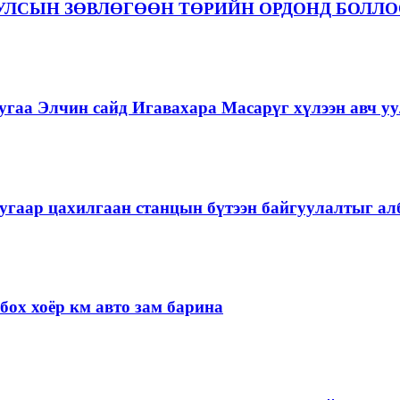
 УЛСЫН ЗӨВЛӨГӨӨН ТӨРИЙН ОРДОНД БОЛЛ
гаа Элчин сайд Игавахара Масарүг хүлээн авч уу
угаар цахилгаан станцын бүтээн байгуулалтыг алб
ох хоёр км авто зам барина