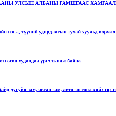
ААНЫ УЛСЫН АЛБАНЫ ГАМШГААС ХАМГААЛ
ийн нэгж, түүний удирдлагын тухай хуульд өөрчлө
ргөтгөсөн худалдаа үргэлжилж байна
айд дугуйн зам, явган зам, авто зогсоол хийхээр 