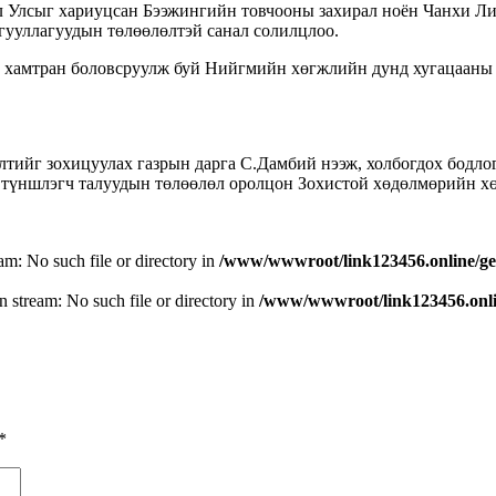
Улсыг хариуцсан Бээжингийн товчооны захирал ноён Чанхи Ли о
йгууллагуудын төлөөлөлтэй санал солилцлоо.
Я хамтран боловсруулж буй Нийгмийн хөгжлийн дунд хугацааны
ийг зохицуулах газрын дарга С.Дамбий нээж, холбогдох бодл
ншлэгч талуудын төлөөлөл оролцон Зохистой хөдөлмөрийн хөтө
eam: No such file or directory in
/www/wwwroot/link123456.online/ge
n stream: No such file or directory in
/www/wwwroot/link123456.onlin
*