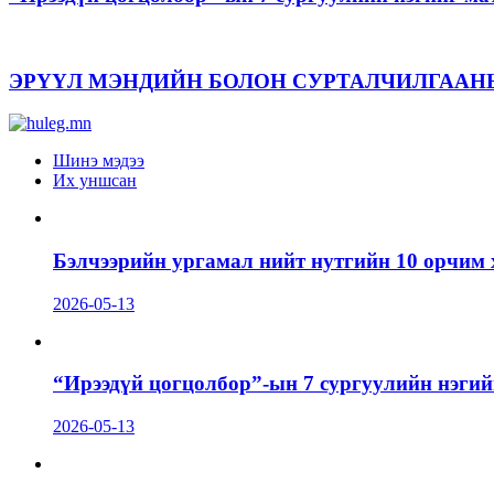
ЭРҮҮЛ МЭНДИЙН БОЛОН СУРТАЛЧИЛГААН
Шинэ мэдээ
Их уншсан
Бэлчээрийн ургамал нийт нутгийн 10 орчим 
2026-05-13
“Ирээдүй цогцолбор”-ын 7 сургуулийн нэгий
2026-05-13