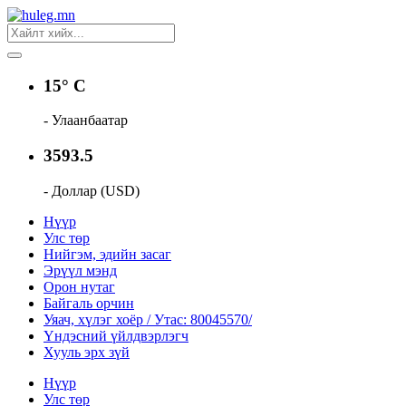
15° C
- Улаанбаатар
3593.5
- Доллар (USD)
Нүүр
Улс төр
Нийгэм, эдийн засаг
Эрүүл мэнд
Орон нутаг
Байгаль орчин
Уяач, хүлэг хоёр / Утас: 80045570/
Үндэсний үйлдвэрлэгч
Хууль эрх зүй
Нүүр
Улс төр