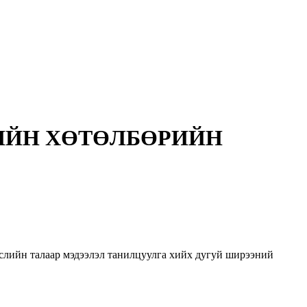
РИЙН ХӨТӨЛБӨРИЙН
слийн талаар мэдээлэл танилцуулга хийх дугуй ширээний