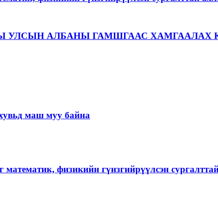
Ы УЛСЫН АЛБАНЫ ГАМШГААС ХАМГААЛАХ 
хувьд маш муу байна
г математик, физикийн гүнзгийрүүлсэн сургалтта