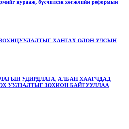
хэрмийг нурааж, бүсчилсэн хөгжлийн реформын
ЗОХИЦУУЛАЛТЫГ ХАНГАХ ОЛОН УЛСЫН
ЛАГЫН УДИРДЛАГА, АЛБАН ХААГЧДАД
ОХ УУЛЗАЛТЫГ ЗОХИОН БАЙГУУЛЛАА