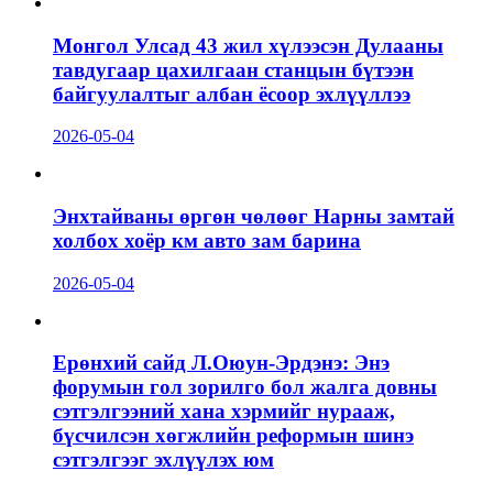
Монгол Улсад 43 жил хүлээсэн Дулааны
тавдугаар цахилгаан станцын бүтээн
байгуулалтыг албан ёсоор эхлүүллээ
2026-05-04
Энхтайваны өргөн чөлөөг Нарны замтай
холбох хоёр км авто зам барина
2026-05-04
Ерөнхий сайд Л.Оюун-Эрдэнэ: Энэ
форумын гол зорилго бол жалга довны
сэтгэлгээний хана хэрмийг нурааж,
бүсчилсэн хөгжлийн реформын шинэ
сэтгэлгээг эхлүүлэх юм