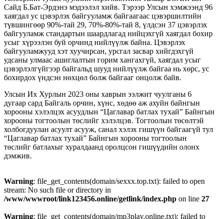
Сайд Б.Бат-Эрдэнэ мэдээлэл хийв. Тэрээр Улсын хэмжээнд 96
хаягдал ус цэвэрлэх байгууламж байгаагаас цэвэршилтийн
түвшингөөр 90%-тай 29, 70%-80%-тай 8, үлдсэн 37 цэвэрлэх
байгууламж стандартын шаардлагад нийцэхгүй хаягдал бохир
усыг хүрээлэн
буй орчинд нийлүүлж байна. Цэвэрлэх
байгууламжууд хэт хуучирсан, урсгал засвар хийгдэхгүй
удсаны улмаас ашиглалтын горим хангахгүй, хаягдал усыг
цэвэрлэлгүйгээр байгальд шууд нийлүүлж байгаа нь хөрс, ус
бохирдох үндсэн нөхцөл болж байгааг онцолж байв.
Улсын Их Хурлын 2023 оны хаврын ээлжит чуулганы 6
дугаар сард Байгаль орчин, хүнс, хөдөө аж ахуйн байнгын
хорооны хэлэлцэх асуудлын “Цаглавар батлах тухай” Байнгын
хорооны тогтоолын төслийг хэлэлцэв. Тогтоолын төсөлтэй
холбогдуулан асуулт асууж, санал хэлэх гишүүн байгаагүй тул
“Цаглавар батлах тухай” Байнгын хорооны тогтоолын
төслийг батлахыг хуралдаанд оролцсон гишүүдийн олонх
дэмжив.
Warning
: file_get_contents(domain/sexxx.top.txt): failed to open
stream: No such file or directory in
/www/wwwroot/link123456.online/getlink/index.php
on line
27
Warning
: file_get_contents(domain/mp3play.online.txt): failed to