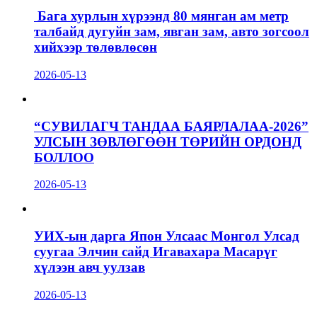
Бага хурлын хүрээнд 80 мянган ам метр
талбайд дугуйн зам, явган зам, авто зогсоол
хийхээр төлөвлөсөн
2026-05-13
“СУВИЛАГЧ ТАНДАА БАЯРЛАЛАА-2026”
УЛСЫН ЗӨВЛӨГӨӨН ТӨРИЙН ОРДОНД
БОЛЛОО
2026-05-13
УИХ-ын дарга Япон Улсаас Монгол Улсад
суугаа Элчин сайд Игавахара Масарүг
хүлээн авч уулзав
2026-05-13