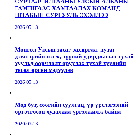
СУРТАЛЧИЛГААНЫ УЛСЫН АЛБАНЫ
ГАМШГААС ХАМГААЛАХ КОМАНД
ШТАБЫН СУРГУУЛЬ ЭХЭЛЛЭЭ
2026-05-13
Монгол Улсын засаг захиргаа, нутаг
дэвсгэрийн нэгж, түүний удирдлагын тухай
хуульд өөрчлөлт оруулах тухай хуулийн
төсөл өргөн мэдүүлэв
2026-05-13
Мод бут, сөөгийн суулгац, үр үрслэгээний
өргөтгөсөн худалдаа үргэлжилж байна
2026-05-13