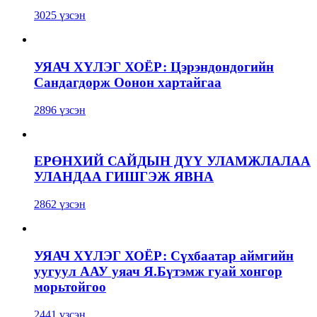
3025 үзсэн
УЯАЧ ХҮЛЭГ ХОЁР: Цэрэндондогийн
Сандагдорж Оонон хартайгаа
2896 үзсэн
ЕРӨНХИЙ САЙДЫН ДҮҮ УЛАМЖЛАЛАА
УЛАНДАА ГИШГЭЖ ЯВНА
2862 үзсэн
УЯАЧ ХҮЛЭГ ХОЁР: Сүхбаатар аймгийн
уугуул ААУ уяач Я.Бүтэмж гуай хонгор
морьтойгоо
2441 үзсэн