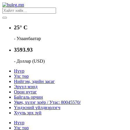
25° C
- Улаанбаатар
3593.93
- Доллар (USD)
Нүүр
Улс төр
Нийгэм, эдийн засаг
Эрүүл мэнд
Орон нутаг
Байгаль орчин
Уяач, хүлэг хоёр / Утас: 80045570/
Үндэсний үйлдвэрлэгч
Хууль эрх зүй
Нүүр
Улс төр