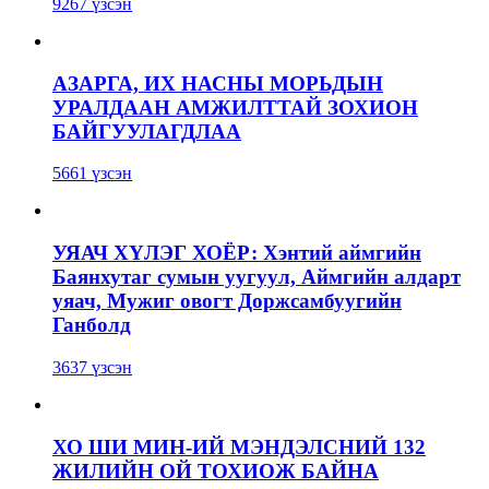
9267 үзсэн
АЗАРГА, ИХ НАСНЫ МОРЬДЫН
УРАЛДААН АМЖИЛТТАЙ ЗОХИОН
БАЙГУУЛАГДЛАА
5661 үзсэн
УЯАЧ ХҮЛЭГ ХОЁР: Хэнтий аймгийн
Баянхутаг сумын уугуул, Аймгийн алдарт
уяач, Мужиг овогт Доржсамбуугийн
Ганболд
3637 үзсэн
ХО ШИ МИН-ИЙ МЭНДЭЛСНИЙ 132
ЖИЛИЙН ОЙ ТОХИОЖ БАЙНА