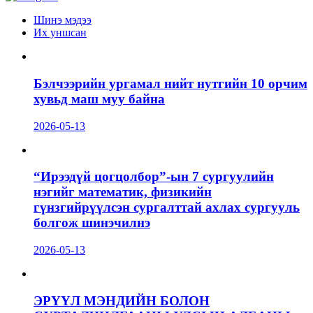
Шинэ мэдээ
Их уншсан
Бэлчээрийн ургамал нийт нутгийн 10 орчим
хувьд маш муу байна
2026-05-13
“Ирээдүй цогцолбор”-ын 7 сургуулийн
нэгийг математик, физикийн
гүнзгийрүүлсэн сургалттай ахлах сургууль
болгож шинэчилнэ
2026-05-13
ЭРҮҮЛ МЭНДИЙН БОЛОН