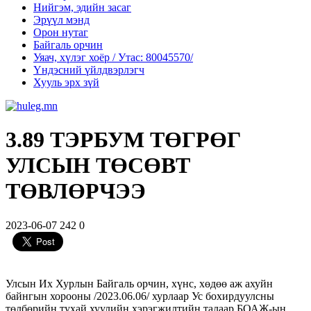
Нийгэм, эдийн засаг
Эрүүл мэнд
Орон нутаг
Байгаль орчин
Уяач, хүлэг хоёр / Утас: 80045570/
Үндэсний үйлдвэрлэгч
Хууль эрх зүй
3.89 ТЭРБУМ ТӨГРӨГ
УЛСЫН ТӨСӨВТ
ТӨВЛӨРЧЭЭ
2023-06-07
242
0
Улсын Их Хурлын Байгаль орчин, хүнс, хөдөө аж ахуйн
байнгын хорооны /2023.06.06/ хурлаар Ус бохирдуулсны
төлбөрийн тухай хуулийн хэрэгжилтийн талаар БОАЖ-ын