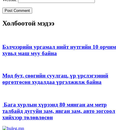
Холбоотой мэдээ
Бэлчээрийн ургамал нийт нутгийн 10 орчим
хувьд маш муу байна
Мод бут, сөөгийн суулгац, үр үрслэгээний
өргөтгөсөн худалдаа үргэлжилж байна
Бага хурлын хүрээнд 80 мянган ам метр
талбайд дугуйн зам, явган зам, авто зогсоол
хийхээр төлөвлөсөн