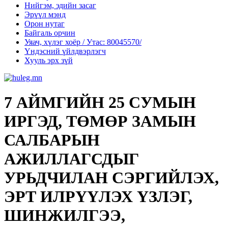
Нийгэм, эдийн засаг
Эрүүл мэнд
Орон нутаг
Байгаль орчин
Уяач, хүлэг хоёр / Утас: 80045570/
Үндэсний үйлдвэрлэгч
Хууль эрх зүй
7 АЙМГИЙН 25 СУМЫН
ИРГЭД, ТӨМӨР ЗАМЫН
САЛБАРЫН
АЖИЛЛАГСДЫГ
УРЬДЧИЛАН СЭРГИЙЛЭХ,
ЭРТ ИЛРҮҮЛЭХ ҮЗЛЭГ,
ШИНЖИЛГЭЭ,