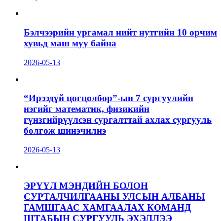
Бэлчээрийн ургамал нийт нутгийн 10 орчим
хувьд маш муу байна
2026-05-13
“Ирээдүй цогцолбор”-ын 7 сургуулийн
нэгийг математик, физикийн
гүнзгийрүүлсэн сургалттай ахлах сургууль
болгож шинэчилнэ
2026-05-13
ЭРҮҮЛ МЭНДИЙН БОЛОН
СУРТАЛЧИЛГААНЫ УЛСЫН АЛБАНЫ
ГАМШГААС ХАМГААЛАХ КОМАНД
ШТАБЫН СУРГУУЛЬ ЭХЭЛЛЭЭ