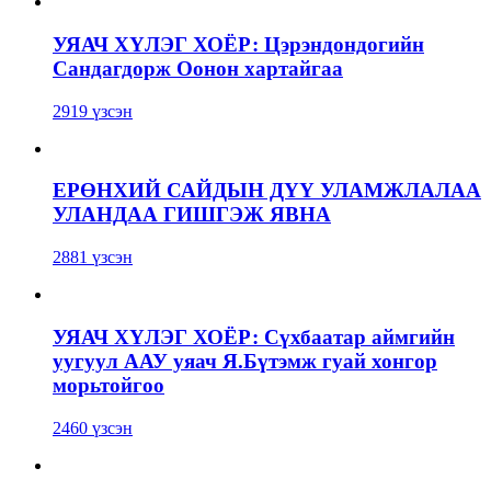
УЯАЧ ХҮЛЭГ ХОЁР: Цэрэндондогийн
Сандагдорж Оонон хартайгаа
2919 үзсэн
ЕРӨНХИЙ САЙДЫН ДҮҮ УЛАМЖЛАЛАА
УЛАНДАА ГИШГЭЖ ЯВНА
2881 үзсэн
УЯАЧ ХҮЛЭГ ХОЁР: Сүхбаатар аймгийн
уугуул ААУ уяач Я.Бүтэмж гуай хонгор
морьтойгоо
2460 үзсэн