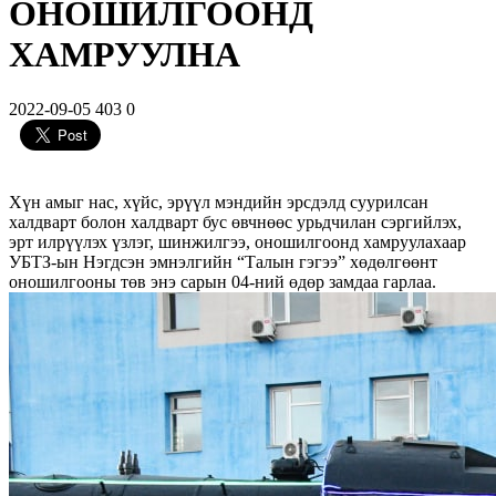
ОНОШИЛГООНД
ХАМРУУЛНА
2022-09-05
403
0
Хүн амыг нас, хүйс, эрүүл мэндийн эрсдэлд суурилсан
халдварт болон халдварт бус өвчнөөс урьдчилан сэргийлэх,
эрт илрүүлэх үзлэг, шинжилгээ, оношилгоонд хамруулахаар
УБТЗ-ын Нэгдсэн эмнэлгийн “Талын гэгээ” хөдөлгөөнт
оношилгооны төв энэ сарын 04-ний өдөр замдаа гарлаа.