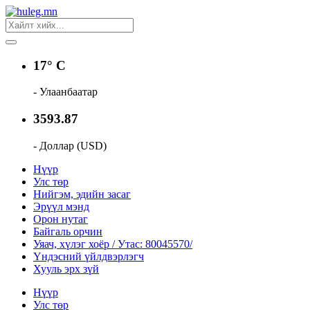
17° C
- Улаанбаатар
3593.87
- Доллар (USD)
Нүүр
Улс төр
Нийгэм, эдийн засаг
Эрүүл мэнд
Орон нутаг
Байгаль орчин
Уяач, хүлэг хоёр / Утас: 80045570/
Үндэсний үйлдвэрлэгч
Хууль эрх зүй
Нүүр
Улс төр