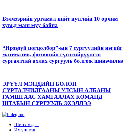
Бэлчээрийн ургамал нийт нутгийн 10 орчим
хувьд маш муу байна
“Ирээдүй цогцолбор”-ын 7 сургуулийн нэгийг
математик, физикийн гүнзгийрүүлсэн
сургалттай ахлах сургууль болгож шинэчилнэ
ЭРҮҮЛ МЭНДИЙН БОЛОН
СУРТАЛЧИЛГААНЫ УЛСЫН АЛБАНЫ
ГАМШГААС ХАМГААЛАХ КОМАНД
ШТАБЫН СУРГУУЛЬ ЭХЭЛЛЭЭ
Шинэ мэдээ
Их уншсан