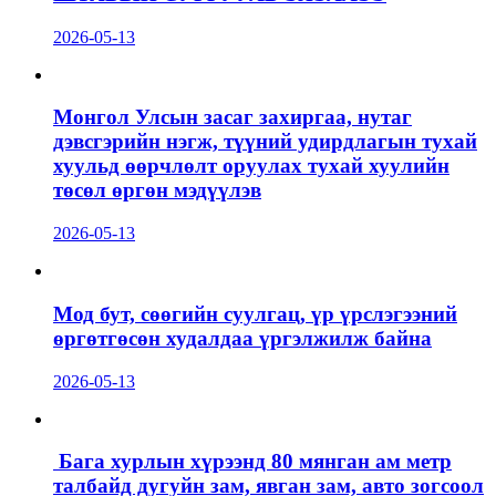
2026-05-13
Монгол Улсын засаг захиргаа, нутаг
дэвсгэрийн нэгж, түүний удирдлагын тухай
хуульд өөрчлөлт оруулах тухай хуулийн
төсөл өргөн мэдүүлэв
2026-05-13
Мод бут, сөөгийн суулгац, үр үрслэгээний
өргөтгөсөн худалдаа үргэлжилж байна
2026-05-13
Бага хурлын хүрээнд 80 мянган ам метр
талбайд дугуйн зам, явган зам, авто зогсоол