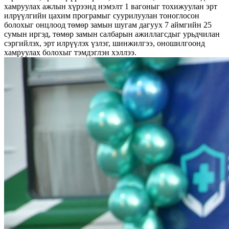
хамруулах ажлын хүрээнд нэмэлт 1 вагоныг тохижуулан эрт
илрүүлгийн цахим програмыг суурилуулан тоноглосон
болохыг онцлоод төмөр замын шугам дагуух 7 аймгийн 25
сумын иргэд, төмөр замын салбарын ажиллагсдыг урьдчилан
сэргийлэх, эрт илрүүлэх үзлэг, шинжилгээ, оношилгоонд
хамруулах болохыг тэмдэглэн хэллээ.