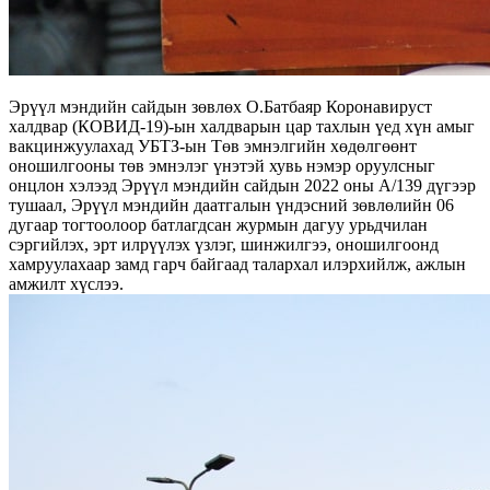
Эрүүл мэндийн сайдын зөвлөх О.Батбаяр Коронавируст
халдвар (КОВИД-19)-ын халдварын цар тахлын үед хүн амыг
вакцинжуулахад УБТЗ-ын Төв эмнэлгийн хөдөлгөөнт
оношилгооны төв эмнэлэг үнэтэй хувь нэмэр оруулсныг
онцлон хэлээд Эрүүл мэндийн сайдын 2022 оны А/139 дүгээр
тушаал, Эрүүл мэндийн даатгалын үндэсний зөвлөлийн 06
дугаар тогтоолоор батлагдсан журмын дагуу урьдчилан
сэргийлэх, эрт илрүүлэх үзлэг, шинжилгээ, оношилгоонд
хамруулахаар замд гарч байгаад талархал илэрхийлж, ажлын
амжилт хүслээ.