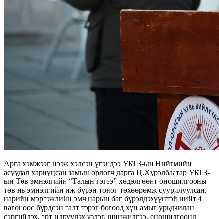
Арга хэмжээг нээж хэлсэн үгэндээ УБТЗ-ын Нийгмийн
асуудал хариуцсан замын орлогч дарга Ц.Хүрэлбаатар УБТЗ-
ын Төв эмнэлгийн “Талын гэгээ” хөдөлгөөнт оношилгооны
төв нь эмнэлгийн иж бүрэн тоног төхөөрөмж суурилуулсан,
нарийн мэргэжлийн эмч нарын баг бүрэлдэхүүнтэй нийт 4
вагоноос бүрдсэн галт тэрэг бөгөөд хүн амыг урьдчилан
сэргийлэх, эрт илрүүлэх үзлэг, шинжилгээ, оношилгоонд