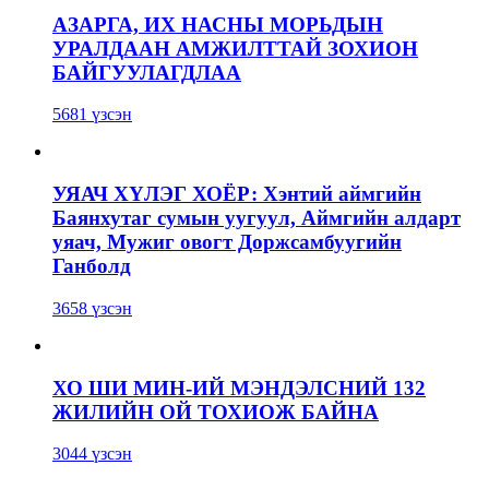
АЗАРГА, ИХ НАСНЫ МОРЬДЫН
УРАЛДААН АМЖИЛТТАЙ ЗОХИОН
БАЙГУУЛАГДЛАА
5681 үзсэн
УЯАЧ ХҮЛЭГ ХОЁР: Хэнтий аймгийн
Баянхутаг сумын уугуул, Аймгийн алдарт
уяач, Мужиг овогт Доржсамбуугийн
Ганболд
3658 үзсэн
ХО ШИ МИН-ИЙ МЭНДЭЛСНИЙ 132
ЖИЛИЙН ОЙ ТОХИОЖ БАЙНА
3044 үзсэн