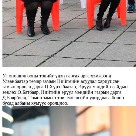
Уг оношилгооны төвийг үдэн гаргах арга хэмжээнд
Улаанбаатар төмөр замын Нийгмийн асуудал хариуцсан
замын орлогч дарга Ц.Хүрэлбаатар, Эрүүл мэндийн сайдын
зөвлөх О.Батбаяр, Нийтийн эрүүл мэндийн газрын дарга
Д.Баярболд, Төмөр замын төв эмнэлгийн удирдлага болон
бусад албаны хүмүүс оролцлоо.