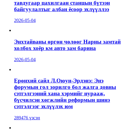
тавдугаар цахилгаан станцын бүтээн
байгуулалтыг албан ёсоор эхлүүллээ
2026-05-04
Энхтайваны өргөн чөлөөг Нарны замтай
холбох хоёр км авто зам барина
2026-05-04
Ерөнхий сайд Л.Оюун-Эрдэнэ: Энэ
форумын гол зорилго бол жалга довны
сэтгэлгээний хана хэрмийг нурааж,
бүсчилсэн хөгжлийн реформын шинэ
сэтгэлгээг эхлүүлэх юм
289476 үзсэн