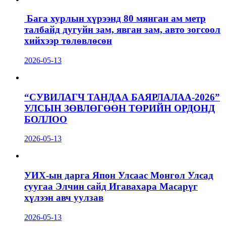
Бага хурлын хүрээнд 80 мянган ам метр
талбайд дугуйн зам, явган зам, авто зогсоол
хийхээр төлөвлөсөн
2026-05-13
“СУВИЛАГЧ ТАНДАА БАЯРЛАЛАА-2026”
УЛСЫН ЗӨВЛӨГӨӨН ТӨРИЙН ОРДОНД
БОЛЛОО
2026-05-13
УИХ-ын дарга Япон Улсаас Монгол Улсад
суугаа Элчин сайд Игавахара Масарүг
хүлээн авч уулзав
2026-05-13