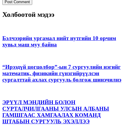
Холбоотой мэдээ
Бэлчээрийн ургамал нийт нутгийн 10 орчим
хувьд маш муу байна
“Ирээдүй цогцолбор”-ын 7 сургуулийн нэгийг
математик, физикийн гүнзгийрүүлсэн
сургалттай ахлах сургууль болгож шинэчилнэ
ЭРҮҮЛ МЭНДИЙН БОЛОН
СУРТАЛЧИЛГААНЫ УЛСЫН АЛБАНЫ
ГАМШГААС ХАМГААЛАХ КОМАНД
ШТАБЫН СУРГУУЛЬ ЭХЭЛЛЭЭ