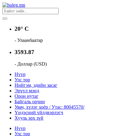
20° C
- Улаанбаатар
3593.87
- Доллар (USD)
Нүүр
Улс төр
Нийгэм, эдийн засаг
Эрүүл мэнд
Орон нутаг
Байгаль орчин
Уяач, хүлэг хоёр / Утас: 80045570/
Үндэсний үйлдвэрлэгч
Хууль эрх зүй
Нүүр
Улс төр