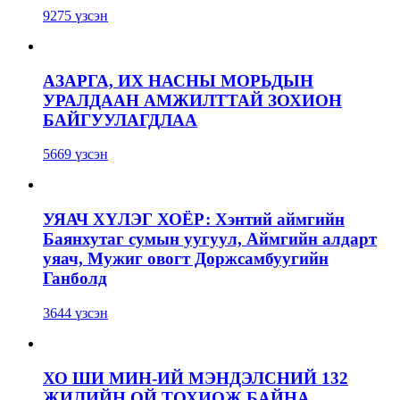
9275 үзсэн
АЗАРГА, ИХ НАСНЫ МОРЬДЫН
УРАЛДААН АМЖИЛТТАЙ ЗОХИОН
БАЙГУУЛАГДЛАА
5669 үзсэн
УЯАЧ ХҮЛЭГ ХОЁР: Хэнтий аймгийн
Баянхутаг сумын уугуул, Аймгийн алдарт
уяач, Мужиг овогт Доржсамбуугийн
Ганболд
3644 үзсэн
ХО ШИ МИН-ИЙ МЭНДЭЛСНИЙ 132
ЖИЛИЙН ОЙ ТОХИОЖ БАЙНА