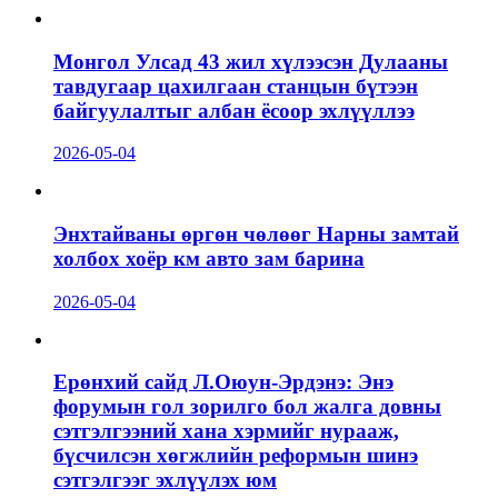
Монгол Улсад 43 жил хүлээсэн Дулааны
тавдугаар цахилгаан станцын бүтээн
байгуулалтыг албан ёсоор эхлүүллээ
2026-05-04
Энхтайваны өргөн чөлөөг Нарны замтай
холбох хоёр км авто зам барина
2026-05-04
Ерөнхий сайд Л.Оюун-Эрдэнэ: Энэ
форумын гол зорилго бол жалга довны
сэтгэлгээний хана хэрмийг нурааж,
бүсчилсэн хөгжлийн реформын шинэ
сэтгэлгээг эхлүүлэх юм