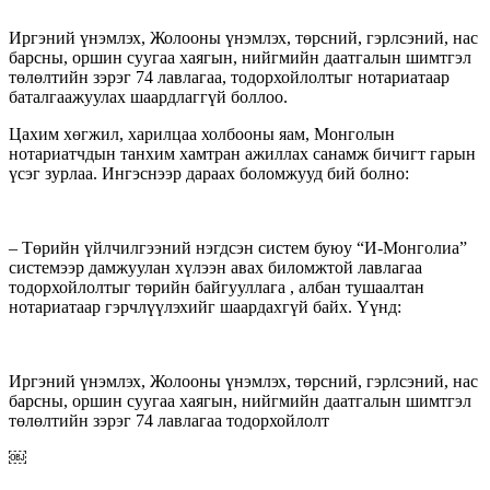
Иргэний үнэмлэх, Жолооны үнэмлэх, төрсний, гэрлсэний, нас
барсны, оршин суугаа хаягын, нийгмийн даатгалын шимтгэл
төлөлтийн зэрэг 74 лавлагаа, тодорхойлолтыг нотариатаар
баталгаажуулах шаардлаггүй боллоо.
Цахим хөгжил, харилцаа холбооны яам, Монголын
нотариатчдын танхим хамтран ажиллах санамж бичигт гарын
үсэг зурлаа. Ингэснээр дараах боломжууд бий болно:
– Төрийн үйлчилгээний нэгдсэн систем буюу “И-Монголиа”
системээр дамжуулан хүлээн авах биломжтой лавлагаа
тодорхойлолтыг төрийн байгууллага , албан тушаалтан
нотариатаар гэрчлүүлэхийг шаардахгүй байх. Үүнд:
Иргэний үнэмлэх, Жолооны үнэмлэх, төрсний, гэрлсэний, нас
барсны, оршин суугаа хаягын, нийгмийн даатгалын шимтгэл
төлөлтийн зэрэг 74 лавлагаа тодорхойлолт
￼