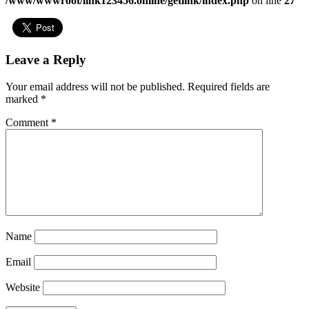
/www/wwwroot/link123456.online/getlink/index.php
on line
27
Leave a Reply
Your email address will not be published.
Required fields are
marked
*
Comment
*
Name
Email
Website