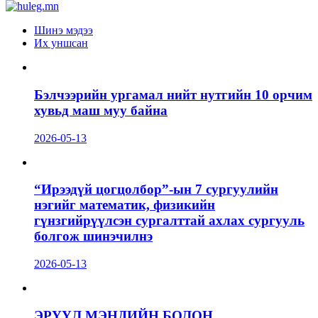
Шинэ мэдээ
Их уншсан
Бэлчээрийн ургамал нийт нутгийн 10 орчим
хувьд маш муу байна
2026-05-13
“Ирээдүй цогцолбор”-ын 7 сургуулийн
нэгийг математик, физикийн
гүнзгийрүүлсэн сургалттай ахлах сургууль
болгож шинэчилнэ
2026-05-13
ЭРҮҮЛ МЭНДИЙН БОЛОН