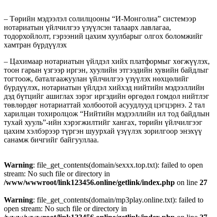
– Төрийн мэдээлэл солилцооны “И-Монголиа” системээр
нотариатын үйлчилгээ үзүүлсэн талаарх лавлагаа,
тодорхойлолт, гэрээний цахим хуулбарыг олгох боломжийг
хамтран бүрдүүлэх
– Цахимаар нотариатын үйлдэл хийх платформыг хөгжүүлэх,
тоон гарын үзгээр иргэн, хуулийн этгээдийн хувийн байдлыг
тогтоож, баталгаажуулан үйлчилгээ үзүүлэх нөхцөлийг
бүрдүүлэх, нотариатын үйлдэл хийхэд нийтийн мэдээллийн
дэд бүтцийг ашиглах зэрэг иргэдийн өргөдөл гомдол нийтлэг
төвлөрдөг нотариаттай холбоотой асуудлууд цэгцэрнэ. 2 тал
харилцан тохиролцож “Нийтийн мэдээллийн ил тод байдлын
тухай хууль”-ийн хэрэгжилтийг хангах, төрийн үйлчилгээг
цахим хэлбэрээр түргэн шуурхай үзүүлэх зорилгоор энэхүү
санамж бичгийг байгууллаа.
Warning
: file_get_contents(domain/sexxx.top.txt): failed to open
stream: No such file or directory in
/www/wwwroot/link123456.online/getlink/index.php
on line
27
Warning
: file_get_contents(domain/mp3play.online.txt): failed to
open stream: No such file or directory in