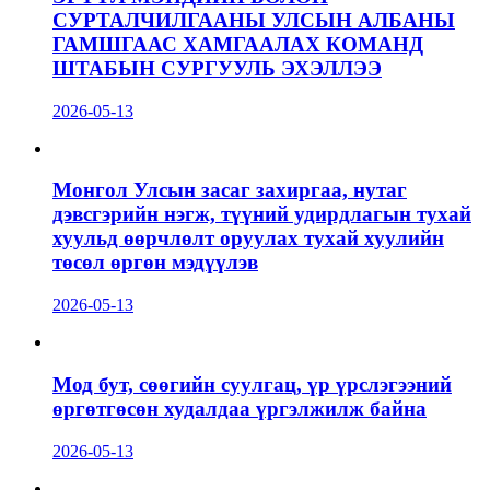
СУРТАЛЧИЛГААНЫ УЛСЫН АЛБАНЫ
ГАМШГААС ХАМГААЛАХ КОМАНД
ШТАБЫН СУРГУУЛЬ ЭХЭЛЛЭЭ
2026-05-13
Монгол Улсын засаг захиргаа, нутаг
дэвсгэрийн нэгж, түүний удирдлагын тухай
хуульд өөрчлөлт оруулах тухай хуулийн
төсөл өргөн мэдүүлэв
2026-05-13
Мод бут, сөөгийн суулгац, үр үрслэгээний
өргөтгөсөн худалдаа үргэлжилж байна
2026-05-13