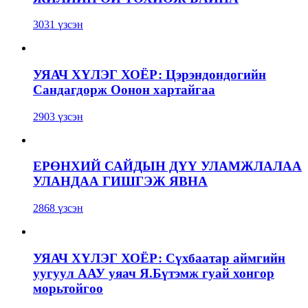
3031 үзсэн
УЯАЧ ХҮЛЭГ ХОЁР: Цэрэндондогийн
Сандагдорж Оонон хартайгаа
2903 үзсэн
ЕРӨНХИЙ САЙДЫН ДҮҮ УЛАМЖЛАЛАА
УЛАНДАА ГИШГЭЖ ЯВНА
2868 үзсэн
УЯАЧ ХҮЛЭГ ХОЁР: Сүхбаатар аймгийн
уугуул ААУ уяач Я.Бүтэмж гуай хонгор
морьтойгоо