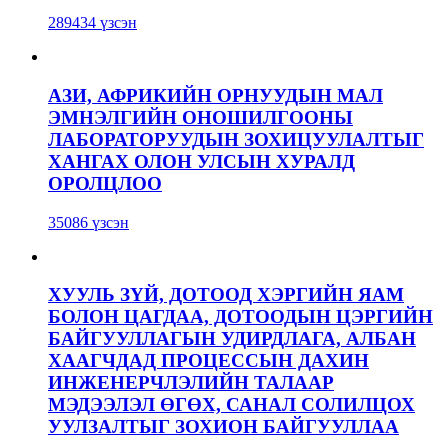
289434 үзсэн
АЗИ, АФРИКИЙН ОРНУУДЫН МАЛ
ЭМНЭЛГИЙН ОНОШИЛГООНЫ
ЛАБОРАТОРУУДЫН ЗОХИЦУУЛАЛТЫГ
ХАНГАХ ОЛОН УЛСЫН ХУРАЛД
ОРОЛЦЛОО
35086 үзсэн
ХУУЛЬ ЗҮЙ, ДОТООД ХЭРГИЙН ЯАМ
БОЛОН ЦАГДАА, ДОТООДЫН ЦЭРГИЙН
БАЙГУУЛЛАГЫН УДИРДЛАГА, АЛБАН
ХААГЧДАД ПРОЦЕССЫН ДАХИН
ИНЖЕНЕРЧЛЭЛИЙН ТАЛААР
МЭДЭЭЛЭЛ ӨГӨХ, САНАЛ СОЛИЛЦОХ
УУЛЗАЛТЫГ ЗОХИОН БАЙГУУЛЛАА