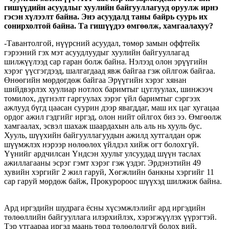
гишүүдийн асуудлыг хуулийн байгууллагууд оруулж ирнэ
гэсэн хүлээлт байна. Энэ асуудалд таны байрь суурь их
сонирхолтой байна. Та гишүүдээ өмгөөлж, хамгаалахуу?
-Тавантолгой, нүүрсний асуудал, төмөр замын оффтейк
гэрээний гэх мэт асуудлуудыг хуулийн байгууллагад
шилжүүлээд сар гаран болж байна. Нэлээд олон эрүүгийн
хэрэг үүсгэгдээд, шалгагдаад явж байгаа гэж ойлгож байгаа.
Өнөөгийн мөрдөгдөж байгаа Эрүүгийн хэрэг хянан
шийдвэрлэх хуулиар нотлох баримтыг цуглуулах, шинжээч
томилох, дүгнэлт гаргуулах зэрэг үйл баримтыг сэргээх
ажлууд бүгд цаасан суурин дээр явагддаг, маш их цаг хугацаа
ордог ажил гэдгийг иргэд, олон нийт ойлгох биз ээ. Өмгөөлж
хамгаалах, эсвэл шахаж шаардахын аль аль нь хууль бус.
Хууль, шүүхийн байгууллагуудын ажилд хутгалдан орж
шүүмжлэх нэрээр нөлөөлөх үйлдэл хийж огт болохгүй.
Үүнийг ардчилсан Үндсэн хуульт улсуудад шүүн таслах
ажиллагааны эсрэг гэмт хэрэг гэж үздэг. Эрдэнэтийн 49
хувийн хэргийг 2 жил гаруй, Хөгжлийн банкны хэргийг 11
сар гаруй мөрдөж байж, Прокуророос шүүхэд шилжиж байна.
Ард иргэдийн шудрага ёсны хүсэмжлэлийг ард иргэдийн
төлөөллийн байгууллага илэрхийлэх, хэрэгжүүлэх үүрэгтэй.
Тэр утгаараа иргэд маань төрд төлөөлөлгүй болох вий,