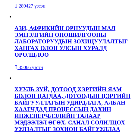
289427 үзсэн
АЗИ, АФРИКИЙН ОРНУУДЫН МАЛ
ЭМНЭЛГИЙН ОНОШИЛГООНЫ
ЛАБОРАТОРУУДЫН ЗОХИЦУУЛАЛТЫГ
ХАНГАХ ОЛОН УЛСЫН ХУРАЛД
ОРОЛЦЛОО
35066 үзсэн
ХУУЛЬ ЗҮЙ, ДОТООД ХЭРГИЙН ЯАМ
БОЛОН ЦАГДАА, ДОТООДЫН ЦЭРГИЙН
БАЙГУУЛЛАГЫН УДИРДЛАГА, АЛБАН
ХААГЧДАД ПРОЦЕССЫН ДАХИН
ИНЖЕНЕРЧЛЭЛИЙН ТАЛААР
МЭДЭЭЛЭЛ ӨГӨХ, САНАЛ СОЛИЛЦОХ
УУЛЗАЛТЫГ ЗОХИОН БАЙГУУЛЛАА