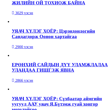
ЖИЛИЙН ОЙ ТОХИОЖ БАЙНА
3029 үзсэн
УЯАЧ ХҮЛЭГ ХОЁР: Цэрэндондогийн
Сандагдорж Оонон хартайгаа
2900 үзсэн
ЕРӨНХИЙ САЙДЫН ДҮҮ УЛАМЖЛАЛАА
УЛАНДАА ГИШГЭЖ ЯВНА
2866 үзсэн
УЯАЧ ХҮЛЭГ ХОЁР: Сүхбаатар аймгийн
уугуул ААУ уяач Я.Бүтэмж гуай хонгор
морьтойгоо