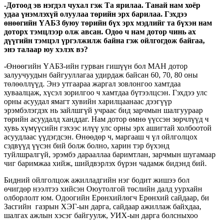
-Дотоод эв нэгдэл чухал гэж Та ярилаа. Танай нам хоёр
удаа үнэмлэхүй олуулаа төрийн эрх барилаа. Гэхдээ
өнөөгийн ҮАБЗ буюу төрийн бүх эрх мэдлийг та бүхэн нам
доторх тэмцлээр олж авсан. Одоо ч нам дотор чинь ах
дүүгийн тэмцэл үргэлжилж байна гэж ойлгогдож байгаа,
энэ талаар юу хэлэх вэ?
-Өнөөгийн ҮАБЗ-ийн гурван гишүүн бол МАН дотор
залуучуудын байгууллагаа удирдаж байсан 60, 70, 80 оны
төлөөллүүд. Энэ утгаараа жаргал зовлонгоо хамтдаа
хуваалцаж, хүсэл зорилгоо ч хамтдаа бүтээлцсэн. Гэхдээ улс
орны асуудал ямагт хувийн харилцаанаас дээгүүр
эрэмбэлэгдэх нь зайлшгүй учраас бид зарчмын шалгуураар
төрийн асуудалд ханддаг. Нам дотор өмнө үүссэн зөрчлүүд ч
хувь хүмүүсийн гэхээс илүү улс орны эрх ашигтай холбоотой
асуудлаас үүдэгдсэн. Өнөөдөр ч, маргааш ч үл ойлголцох
сэдвүүд үүсэн бий болж болно, харин тэр бүхэнд
туйлшралгүй, эрэмбэ дарааллаа баримтлан, зарчмын шугамаар
чиг баримжаа хийж, шийдвэрлэх бүрэн чадамж бидэнд бий.
Бидний ойлголцож ажилладгийн нэг бодит жишээ бол
өчигдөр нээлтээ хийсэн Оюутолгой төслийн далд уурхайн
олборлолт юм. Одоогийн Ерөнхийлөгч Ерөнхий сайдаар, би
Засгийн газрын ХЭГ-ын дарга, сайдаар ажиллаж байхдаа,
шалгах ажлын хэсэг байгуулж, УИХ-ын дарга болсныхоо