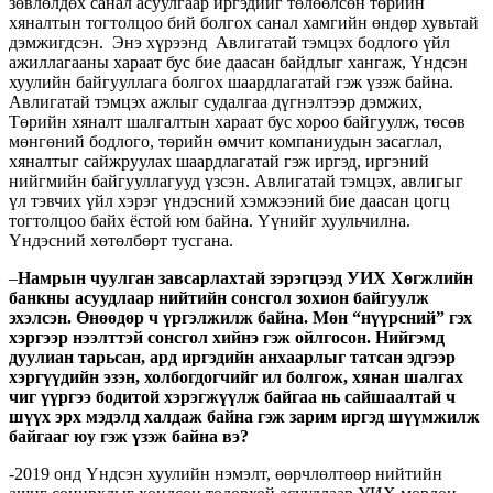
зөвлөлдөх санал асуулгаар иргэдийг төлөөлсөн төрийн
хяналтын тогтолцоо бий болгох санал хамгийн өндөр хувьтай
дэмжигдсэн. Энэ хүрээнд Авлигатай тэмцэх бодлого үйл
ажиллагааны хараат бус бие даасан байдлыг хангаж, Үндсэн
хуулийн байгууллага болгох шаардлагатай гэж үзэж байна.
Авлигатай тэмцэх ажлыг судалгаа дүгнэлтээр дэмжих,
Төрийн хяналт шалгалтын хараат бус хороо байгуулж, төсөв
мөнгөний бодлого, төрийн өмчит компаниудын засаглал,
хяналтыг сайжруулах шаардлагатай гэж иргэд, иргэний
нийгмийн байгууллагууд үзсэн. Авлигатай тэмцэх, авлигыг
үл тэвчих үйл хэрэг үндэсний хэмжээний бие даасан цогц
тогтолцоо байх ёстой юм байна. Үүнийг хуульчилна.
Үндэсний хөтөлбөрт тусгана.
–
Намрын чуулган завсарлахтай зэрэгцээд УИХ Хөгжлийн
банкны асуудлаар нийтийн сонсгол зохион байгуулж
эхэлсэн. Өнөөдөр ч үргэлжилж байна. Мөн “нүүрсний” гэх
хэргээр нээлттэй сонсгол хийнэ гэж ойлгосон. Нийгэмд
дуулиан тарьсан, ард иргэдийн анхаарлыг татсан эдгээр
хэргүүдийн эзэн, холбогдогчийг ил болгож, хянан шалгах
чиг үүргээ бодитой хэрэгжүүлж байгаа нь сайшаалтай ч
шүүх эрх мэдэлд халдаж байна гэж зарим иргэд шүүмжилж
байгааг юу гэж үзэж байна вэ?
-2019 онд Үндсэн хуулийн нэмэлт, өөрчлөлтөөр нийтийн