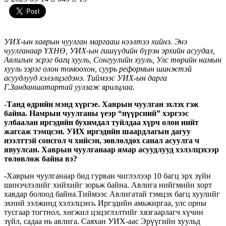
УИХ-ын хаврын чуулган маргааш нээлтээ хийнэ. Энэ
чуулганаар ҮХНӨ, УИХ-ын гишүүдийн бүрэн эрхийн асуудал,
Авлигын эсрэг багц хууль, Сонгуулийн хууль, Улс төрийн намын
хууль зэрэг олон томоохон, суурь реформын шинжтэй
асуудлууд хэлэлцэгдэнэ. Тиймээс УИХ-ын дарга
Г.Занданшатартай уулзаж ярилцлаа.
-Танд өдрийн мэнд хүргэе. Хаврын чуулган эхлэх гэж
байна. Намрын чуулганы үеэр “нүүрсний” хэргээс
улбаалан иргэдийн бухимдал туйлдаа хүрч олон нийт
жагсаж тэмцсэн. УИХ иргэдийн шаардлагын дагуу
нээлттэй сонсгол ч хийсэн, зөвлөлдөх санал асуулга ч
явуулсан. Хаврын чуулганаар ямар асуудлууд хэлэлцэхээр
төлөвлөж байна вэ?
-Хаврын чуулганаар бид гурван чиглэлээр 10 багц эрх зүйн
шинэчлэлийг хийхийг зорьж байна. Авлига нийгмийн хорт
хавдар болоод байна.Тиймээс Авлигатай тэмцэх багц хуулийг
эхний ээлжинд хэлэлцэнэ
.
Иргэдийн амьжиргаа, улс орны
тусгаар тогтнол, хөгжил цэцэглэлтийг хязгаарлагч хүчин
зүйл, садаа нь авлига. Саяхан УИХ-аас Эрүүгийн хуульд