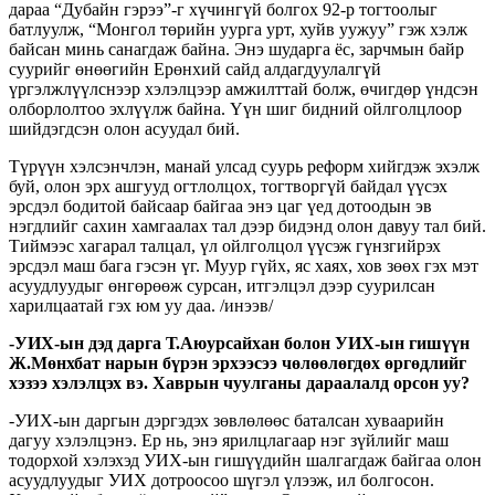
дараа “Дубайн гэрээ”-г хүчингүй болгох 92-р тогтоолыг
батлуулж, “Монгол төрийн уурга урт, хуйв уужуу” гэж хэлж
байсан минь санагдаж байна. Энэ шударга ёс, зарчмын байр
суурийг өнөөгийн Ерөнхий сайд алдагдуулалгүй
үргэлжлүүлснээр хэлэлцээр амжилттай болж, өчигдөр үндсэн
олборлолтоо эхлүүлж байна. Үүн шиг бидний ойлголцлоор
шийдэгдсэн олон асуудал бий.
Түрүүн хэлсэнчлэн, манай улсад суурь реформ хийгдэж эхэлж
буй, олон эрх ашгууд огтлолцох, тогтворгүй байдал үүсэх
эрсдэл бодитой байсаар байгаа энэ цаг үед дотоодын эв
нэгдлийг сахин хамгаалах тал дээр бидэнд олон давуу тал бий.
Тиймээс хагарал талцал, үл ойлголцол үүсэж гүнзгийрэх
эрсдэл маш бага гэсэн үг. Муур гүйх, яс хаях, хов зөөх гэх мэт
асуудлуудыг өнгөрөөж сурсан, итгэлцэл дээр суурилсан
харилцаатай гэх юм уу даа. /инээв/
-УИХ-ын дэд дарга Т.Аюурсайхан болон УИХ-ын гишүүн
Ж.Мөнхбат нарын бүрэн эрхээсээ чөлөөлөгдөх өргөдлийг
хэзээ хэлэлцэх вэ. Хаврын чуулганы дараалалд орсон уу?
-УИХ-ын даргын дэргэдэх зөвлөлөөс баталсан хуваарийн
дагуу хэлэлцэнэ. Ер нь, энэ ярилцлагаар нэг зүйлийг маш
тодорхой хэлэхэд УИХ-ын гишүүдийн шалгагдаж байгаа олон
асуудлуудыг УИХ дотроосоо шүгэл үлээж, ил болгосон.