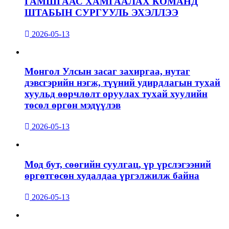
ГАМШГААС ХАМГААЛАХ КОМАНД
ШТАБЫН СУРГУУЛЬ ЭХЭЛЛЭЭ
2026-05-13
Монгол Улсын засаг захиргаа, нутаг
дэвсгэрийн нэгж, түүний удирдлагын тухай
хуульд өөрчлөлт оруулах тухай хуулийн
төсөл өргөн мэдүүлэв
2026-05-13
Мод бут, сөөгийн суулгац, үр үрслэгээний
өргөтгөсөн худалдаа үргэлжилж байна
2026-05-13