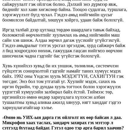
сайжруулалт гэж ойлгож болно. Дэлхий энэ дүрмээр явж,
биднийг хол хаян хөгжсөөр байна. Тооцоо судалгаа, туршлага,
хэрэгжүүлэлт бүгд чухал. Гэхдээ амьд нийгмийн цусыг
боомилсон байдалтай, хөшүүн хойрго, удаан байж болохгүй.
Иргэд талбай дээр цуглаад төрдөө шаардлага тавьж байхад,
боломжтой өөрчлөлтийг хуульчлах нь амьд нийгмийн маш
сайн хэв шинж. Алдаа зөрчил дагаж үүсэхийг үгүйсгэхгүй.
Гэхдээ амьдралыг тэтгэх урсгал эргэлдэж, хурд сайжирч байж
л бид хоцрогдлоо нөхөж, гажуудаж гацсан нийгмээ өөрчлөн
шинэчилж чадна гэдгийг бас үгүйсгэж болохгүй.
Хувь хүнийхээ хувьд би их уншиж, төлөвлөж, системчлэн
гүйцэтгэх сонирхолтой гэдгийг намайг таних хүмүүс мэдэх
байх. 1992 оны Үндсэн хууль МЭДЭГТҮН, САХИГТУН гэж
төгсдөг. Энэ бол том утгатай үг. Хуулийг мэдэх, сахих нь
иргэн бүрийн, тэр дундаа хууль тогтоох болон хэрэгжүүлэх
үүрэгтэй хүмүүсийн залбирал байх ёстой. Тиймээс төр,
иргэнийхээ өмнө өндөр хариуцлага хүлээсэн албан
тушаалтны хувьд аливаа ажилд хянуур, нягт ханддаг гэдгээ
хариуцлагатайгаар хэлье.
-Өмнө нь УИХ-ын дарга гэх ойлголт их өөр байсан л даа.
Микрофон хаах таслах, зандарч захирах гэх мэтээр л
сэтгэлд буугаад байдаг. Гэтэл одоо тэр арга барил хаачив?