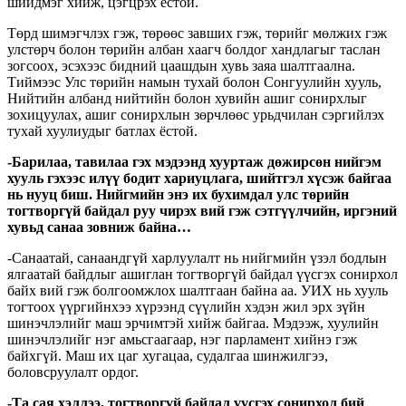
шийдмэг хийж, цэгцрэх ёстой.
Төрд шимэгчлэх гэж, төрөөс завших гэж, төрийг мөлжих гэж
улстөрч болон төрийн албан хаагч болдог хандлагыг таслан
зогсоох, эсэхээс бидний цаашдын хувь заяа шалтгаална.
Тиймээс Улс төрийн намын тухай болон Сонгуулийн хууль,
Нийтийн албанд нийтийн болон хувийн ашиг сонирхлыг
зохицуулах, ашиг сонирхлын зөрчлөөс урьдчилан сэргийлэх
тухай хуулиудыг батлах ёстой.
-Барилаа, тавилаа гэх мэдээнд хууртаж дөжирсөн нийгэм
хууль гэхээс илүү бодит хариуцлага, шийтгэл хүсэж байгаа
нь нууц биш. Нийгмийн энэ их бухимдал улс төрийн
тогтворгүй байдал руу чирэх вий гэж сэтгүүлчийн, иргэний
хувьд санаа зовниж байна…
-Санаатай, санаандгүй харлуулалт нь нийгмийн үзэл бодлын
ялгаатай байдлыг ашиглан тогтворгүй байдал үүсгэх сонирхол
байх вий гэж болгоомжлох шалтгаан байна аа. УИХ нь хууль
тогтоох үүргийнхээ хүрээнд сүүлийн хэдэн жил эрх зүйн
шинэчлэлийг маш эрчимтэй хийж байгаа. Мэдээж, хуулийн
шинэчлэлийг нэг амьсгаагаар, нэг парламент хийнэ гэж
байхгүй. Маш их цаг хугацаа, судалгаа шинжилгээ,
боловсруулалт ордог.
-Та сая хэллээ, тогтворгүй байдал үүсгэх сонирхол бий