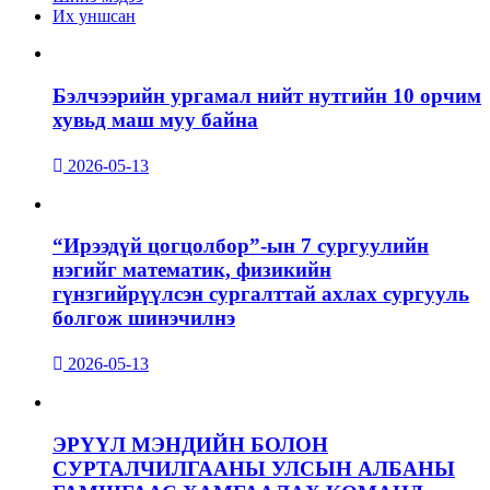
Их уншсан
Бэлчээрийн ургамал нийт нутгийн 10 орчим
хувьд маш муу байна
2026-05-13
“Ирээдүй цогцолбор”-ын 7 сургуулийн
нэгийг математик, физикийн
гүнзгийрүүлсэн сургалттай ахлах сургууль
болгож шинэчилнэ
2026-05-13
ЭРҮҮЛ МЭНДИЙН БОЛОН
СУРТАЛЧИЛГААНЫ УЛСЫН АЛБАНЫ