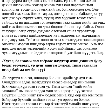
байр сууриа илэрхийлэх нь зөв байх. Ер нь миний дахин
дахин илэрхийлж хэлээд байгаа зүйл бол парламентын
ардчиллаа эрсдэлд оруулах вий гэх болгоомжлол юм. Энэ
онцгой гэж хэлж болох гадаад, дотоод нөхцөл байдалд хатуу
бүтцээс бүх бурууг хайх, түүнд муу муухайг тохох гэсэн
туйлшрал нь цаашдын тогтолцооны гажуудлын эхийг тавьчих
вий гэж болгоомжилсон үзэл бодолтой олон хүн байна. Олон
талуудын байр суурь дундаас олонхын санал хураалтаар
аливаа асуудлаа шийдвэрлэдэг нь парламентын ардчиллын
гол давуу тал. Тиймээс олон шатны хэлэлцүүлэг зөвшилцлөөс
олонхын мэргэн шийдвэр гарна гэдэгт итгэж байгаа. Аль нэг
нам, хэн нэгэн улстөрчийн хүсэл амбийцаар улс орныхоо
чухал асуудлыг шийддэг тогтолцоотой улс биш шүү дээ, бид.
-Хүсэл, болгоомжлол хоёроос илүүгээр ахиц дэвшил буюу
бодит өөрчлөлт, үр дүнг нийгэм хүлээж, тийм захиалга
өгөөд байгаа юм биш үү?
-Би түрүүн хэлсэн, өнөөдөр бол өчигдрийн үр дүн гэж.
Өчигдрийн алдаа засагдахгүй явсаар өнөөдөр нийгмийн
бухимдалд хүргэсэн гэсэн үг. Таны хэлсэн “нийгмийн
захиалга” нь нөгөө талдаа маш олон эрсдэл рүү хөтлөх
аюултай. Олон нийт тэгж бодож байна, бид өөр яах юм гэсэн
байдлаар бүхнийг шийдэх гэвэл тун өрөөсгөл болно.
Институцийн хөгжил сайтар бэхжээгүй манайх шиг улсад