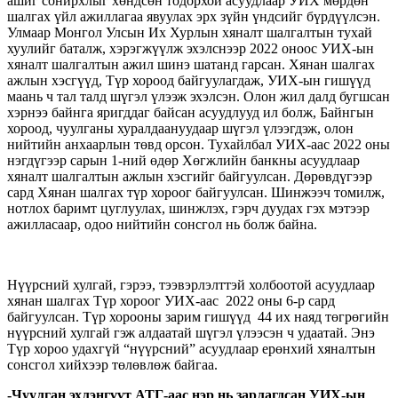
ашиг сонирхлыг хөндсөн тодорхой асуудлаар УИХ мөрдөн
шалгах үйл ажиллагаа явуулах эрх зүйн үндсийг бүрдүүлсэн.
Улмаар Монгол Улсын Их Хурлын хяналт шалгалтын тухай
хуулийг баталж, хэрэгжүүлж эхэлснээр 2022 оноос УИХ-ын
хяналт шалгалтын ажил шинэ шатанд гарсан. Хянан шалгах
ажлын хэсгүүд, Түр хороод байгуулагдаж, УИХ-ын гишүүд
маань ч тал талд шүгэл үлээж эхэлсэн. Олон жил далд бугшсан
хэрнээ байнга яригддаг байсан асуудлууд ил болж, Байнгын
хороод, чуулганы хуралдаануудаар шүгэл үлээгдэж, олон
нийтийн анхаарлын төвд орсон. Тухайлбал УИХ-аас 2022 оны
нэгдүгээр сарын 1-ний өдөр Хөгжлийн банкны асуудлаар
хяналт шалгалтын ажлын хэсгийг байгуулсан. Дөрөвдүгээр
сард Хянан шалгах түр хороог байгуулсан. Шинжээч томилж,
нотлох баримт цуглуулах, шинжлэх, гэрч дуудах гэх мэтээр
ажилласаар, одоо нийтийн сонсгол нь болж байна.
Нүүрсний хулгай, гэрээ, тээвэрлэлттэй холбоотой асуудлаар
хянан шалгах Түр хороог УИХ-аас 2022 оны 6-р сард
байгуулсан. Түр хорооны зарим гишүүд 44 их наяд төгрөгийн
нүүрсний хулгай гэж алдаатай шүгэл үлээсэн ч удаатай. Энэ
Түр хороо удахгүй “нүүрсний” асуудлаар ерөнхий хяналтын
сонсгол хийхээр төлөвлөж байгаа.
-Чуулган эхлэнгүүт АТГ-аас нэр нь зарлагдсан УИХ-ын