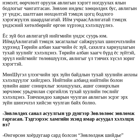
нэмэлт, өөрчлөлт оруулж авлигын хэрэгт ногдуулах ялын
бодлогыг чангатгасан. Зөвхөн индекс хөөцөлдөх бус, авлигын
уг үндэс, шалтгаан нөхцөлтэй тэмцэх цогц бодлого
хэрэгжүүлэх шаардлагатай. Ийм учраасАвлигатай тэмцэх
үндэсний хөтөлбөрийг өргөн хүрээнд хэлэлцүүлнэ.
Ёс зүй бол авлигагүй нийгмийн үндэс суурь юм.
ИймдАвлигатай тэмцэх засаглалыг сайжруулах шинэчлэлийн
хүрээнд Төрийн албан хаагчийн ёс зүй, сахилга хариуцлагын
тухай хуулийг хэлэлцэнэ. Төрийн албан хаагч бүрд ёс зүйтэй,
эрүүл нийгмийг төлөвшүүлэх, авлигыг үл тэвчих хүсэл зориг
хэрэгтэй.
МөнШүгэл үлээгчийн эрх зүйн байдлын тухай хуулийн анхны
хэлэлцүүлэг хийгдэнэ. Нийтийн албанд нийтийн болон
хувийн ашиг сонирхлыг зохицуулах, ашиг сонирхлын
зөрчлөөс урьдчилан сэргийлэх тухай хуулийн төслийг
хэлэлцэнэ. Товчхондоо хаврын чуулган авлигын эсрэг эрх
зүйн шинэчлэл хийсэн чуулган байх болно.
-Зөвлөлдөх санал асуулгын үр дүнгээр Зөвлөлөөс зөвлөмж
гаргасан. Тэдгээрээс хамгийн эхэнд ямар асуудал хэлэлцэх
вэ?
-Өнгөрсөн хоёрдугаар сард болсон “Зөвлөлдөж шийдье”