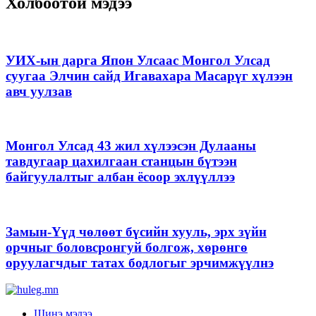
Холбоотой мэдээ
УИХ-ын дарга Япон Улсаас Монгол Улсад
суугаа Элчин сайд Игавахара Масарүг хүлээн
авч уулзав
Монгол Улсад 43 жил хүлээсэн Дулааны
тавдугаар цахилгаан станцын бүтээн
байгуулалтыг албан ёсоор эхлүүллээ
Замын-Үүд чөлөөт бүсийн хууль, эрх зүйн
орчныг боловсронгуй болгож, хөрөнгө
оруулагчдыг татах бодлогыг эрчимжүүлнэ
Шинэ мэдээ