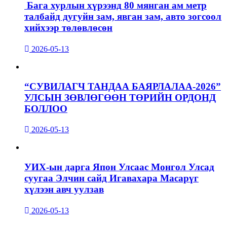
Бага хурлын хүрээнд 80 мянган ам метр
талбайд дугуйн зам, явган зам, авто зогсоол
хийхээр төлөвлөсөн
2026-05-13
“СУВИЛАГЧ ТАНДАА БАЯРЛАЛАА-2026”
УЛСЫН ЗӨВЛӨГӨӨН ТӨРИЙН ОРДОНД
БОЛЛОО
2026-05-13
УИХ-ын дарга Япон Улсаас Монгол Улсад
суугаа Элчин сайд Игавахара Масарүг
хүлээн авч уулзав
2026-05-13