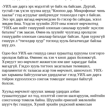
-УИХ-ын дарга эрх мэдэлтэй үе байх нь байсаан. Дуртай,
тустай гэж үзсэн хуулиа шууд “Кнопоо дар. Микрофоныг чинь
хаалаа” гээд асуудлыг шийдчихдэг тохиолдол гарч л байсан.
Энэ эрх дарх яагаад өөрчлөгдсөн бэ гэхээр би сайндаа, эсвэл
зөвдөө биш. Үндсэн хуулийн 2019 оны нэмэлт өөрчлөлтөд
“УИХ-ын нийт гишүүний олонхын саналаар хуулийг эцэслэн
батална” гэж заасан. Өмнө нь хуулийг чуулганд оролцсон
гишүүдийн олонхын саналаар баталдаг байсан. Арав хүрэхгүй
гишүүн л “төгөлдөр хуур” тоглоод хууль баталчихдаг байлаа
шүү дээ.
Одоо бол УИХ-ын гишүүд санал хураалтад хурууны хээгээрээ
оролцож байгаа. Өмнөөс нь хэн ч кноп дарах боломжгүй.
Хүмүүст энэ өөрчлөлт жижигхэн юм шиг харагддаг байж
магадгүй. Гэхдээ хууль тогтоох засаглалын төлөвшил,
парламентат ёс талаасаа асар том өөрчлөлт, шинэчлэлт. УИХ-
ын харьяаны байгууллагын удирдлагыг гэхэд УИХ-ын дарга
тойрон хүрээллээсээ сонгож томилдог нөхцөл байхгүй
болсон.
Хуульд өөрчлөлт оруулах замаар удирдах албан
тушаалтнуудыг ил тод, нээлттэй сонгон шалгаруулж, нийтийн
сонсголоор томилж байна. Шүүхийн ерөнхий зөвлөлийн
шүүгч бус гишүүн, Хүний эрхийн үндэсний комиссын