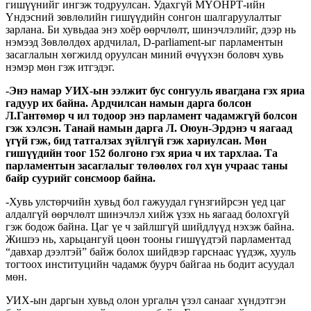
гишүүнийг ингэж тодруулсан. Удахгүй МҮОНРТ-ийн
Үндэсний зөвлөлийн гишүүдийн сонгон шалгаруулалтыг
зарлана. Би хувьдаа энэ хоёр өөрчлөлт, шинэчлэлийг, дээр нь
нэмээд Зөвлөлдөх ардчилал, D-parliament-ыг парламентын
засаглалын хөгжилд оруулсан миний өчүүхэн боловч хувь
нэмэр мөн гэж итгэдэг.
-Энэ намар УИХ-ын ээлжит бус сонгууль явагдана гэх яриа
гадуур их байна. Ардчилсан намын дарга болсон
Л.Гантөмөр ч ил тодоор энэ парламент чадамжгүй болсон
гэж хэлсэн. Танай намын дарга Л. Оюун-Эрдэнэ ч яагаад
үгүй гэж, бид татгалзах зүйлгүй гэж хариулсан. Мөн
гишүүдийн тоог 152 болгоно гэх яриа ч их тархлаа. Та
парламентын засаглалыг төлөөлөх гол хүн учраас таны
байр суурийг сонсмоор байна.
-Хувь улстөрчийн хувьд бол гажуудал гүнзгийрсэн үед цаг
алдалгүй өөрчлөлт шинэчлэл хийж үзэх нь яагаад болохгүй
гэж бодож байна. Цаг үе ч зайлшгүй шийдлүүд нэхэж байна.
Жишээ нь, харьцангуй цөөн тооны гишүүдтэй парламентад
“давхар дээлтэй” байж болох шийдвэр гарснаас үүдэж, хууль
тогтоох институцийн чадамж буурч байгаа нь бодит асуудал
мөн.
УИХ-ын даргын хувьд олон ургальч үзэл санааг хүндэтгэн