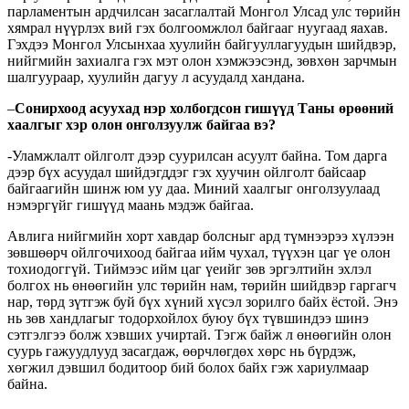
парламентын ардчилсан засаглалтай Монгол Улсад улс төрийн
хямрал нүүрлэх вий гэх болгоомжлол байгааг нуугаад яахав.
Гэхдээ Монгол Улсынхаа хуулийн байгууллагуудын шийдвэр,
нийгмийн захиалга гэх мэт олон хэмжээсэнд, зөвхөн зарчмын
шалгуураар, хуулийн дагуу л асуудалд хандана.
–
Сонирхоод асуухад нэр холбогдсон гишүүд Таны өрөөний
хаалгыг хэр олон онголзуулж байгаа вэ?
-Уламжлалт ойлголт дээр суурилсан асуулт байна. Том дарга
дээр бүх асуудал шийдэгддэг гэх хуучин ойлголт байсаар
байгаагийн шинж юм уу даа. Миний хаалгыг онголзуулаад
нэмэргүйг гишүүд маань мэдэж байгаа.
Авлига нийгмийн хорт хавдар болсныг ард түмнээрээ хүлээн
зөвшөөрч ойлгочихоод байгаа ийм чухал, түүхэн цаг үе олон
тохиодоггүй. Тиймээс ийм цаг үеийг зөв эргэлтийн эхлэл
болгох нь өнөөгийн улс төрийн нам, төрийн шийдвэр гаргагч
нар, төрд зүтгэж буй бүх хүний хүсэл зорилго байх ёстой. Энэ
нь зөв хандлагыг тодорхойлох буюу бүх түвшиндээ шинэ
сэтгэлгээ болж хэвших учиртай. Тэгж байж л өнөөгийн олон
суурь гажуудлууд засагдаж, өөрчлөгдөх хөрс нь бүрдэж,
хөгжил дэвшил бодитоор бий болох байх гэж хариулмаар
байна.