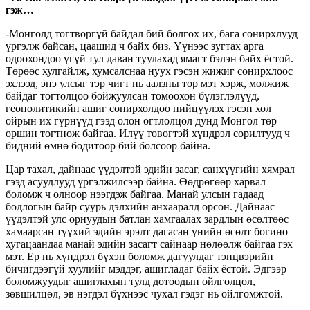
гэж…
-Монголд тогтворгүй байдал бий болгох их, бага сонирхлууд
үргэлж байсан, цаашид ч байх биз. Үүнээс зугтах арга
одоохондоо үгүй тул даван туулахад ямагт бэлэн байх ёстой.
Төрөөс хулгайлж, хумсалснаа нуух гэсэн жижиг сонирхлоос
эхлээд, энэ улсыг тэр чигт нь аалзны тор мэт хэрж, мөлжиж
байдаг тогтолцоо бойжуулсан томоохон бүлэглэлүүд,
геополитикийн ашиг сонирхолдоо нийцүүлэх гэсэн хол
ойрын их гүрнүүд гээд олон огтлолцол дунд Монгол төр
оршин тогтнож байгаа. Илүү төвөгтэй хүндрэл сорилтууд ч
бидний өмнө бодитоор бий болсоор байна.
Цар тахал, дайнаас үүдэлтэй эдийн засаг, санхүүгийн хямрал
гээд асуудлууд үргэлжилсээр байна. Өөдрөгөөр харвал
боломж ч олноор нээгдэж байгаа. Манай улсын гадаад
бодлогын байр суурь дэлхийн анхааралд орсон. Дайнаас
үүдэлтэй улс орнуудын батлан хамгаалах зардлын өсөлтөөс
хамаарсан түүхий эдийн эрэлт дагасан үнийн өсөлт богино
хугацаандаа манай эдийн засагт сайнаар нөлөөлж байгаа гэх
мэт. Ер нь хүндрэл бүхэн боломж дагуулдаг тэнцвэрийн
бичигдээгүй хуулийг мэддэг, ашигладаг байх ёстой. Эдгээр
боломжуудыг ашиглахын тулд дотоодын ойлголцол,
зөвшилцөл, эв нэгдэл бүхнээс чухал гэдэг нь ойлгомжтой.