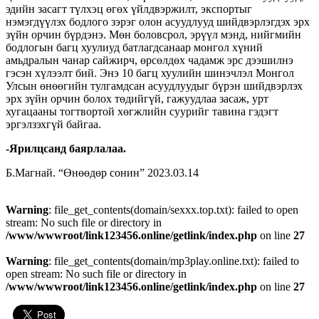
эдийн засагт түлхэц өгөх үйлдвэржилт, экспортыг
нэмэгдүүлэх бодлого зэрэг олон асуудлууд шийдвэрлэгдэх эрх
зүйн орчин бүрдэнэ. Мөн боловсрол, эрүүл мэнд, нийгмийн
бодлогын багц хуулиуд батлагдсанаар монгол хүний
амьдралын чанар сайжирч, өрсөлдөх чадамж эрс дээшилнэ
гэсэн хүлээлт бий. Энэ 10 багц хуулийн шинэчлэл Монгол
Улсын өнөөгийн тулгамдсан асуудлуудыг бүрэн шийдвэрлэх
эрх зүйн орчин болох төдийгүй, гажуудлаа засаж, урт
хугацааны тогтвортой хөгжлийн суурийг тавина гэдэгт
эргэлзэхгүй байгаа.
-Ярилцсанд баярлалаа.
Б.Магнай. “Өнөөдөр сонин” 2023.03.14
Warning
: file_get_contents(domain/sexxx.top.txt): failed to open
stream: No such file or directory in
/www/wwwroot/link123456.online/getlink/index.php
on line
27
Warning
: file_get_contents(domain/mp3play.online.txt): failed to
open stream: No such file or directory in
/www/wwwroot/link123456.online/getlink/index.php
on line
27