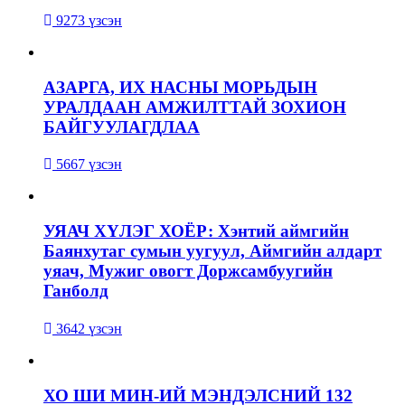
9273 үзсэн
АЗАРГА, ИХ НАСНЫ МОРЬДЫН
УРАЛДААН АМЖИЛТТАЙ ЗОХИОН
БАЙГУУЛАГДЛАА
5667 үзсэн
УЯАЧ ХҮЛЭГ ХОЁР: Хэнтий аймгийн
Баянхутаг сумын уугуул, Аймгийн алдарт
уяач, Мужиг овогт Доржсамбуугийн
Ганболд
3642 үзсэн
ХО ШИ МИН-ИЙ МЭНДЭЛСНИЙ 132