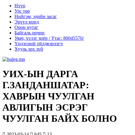
Нүүр
Улс төр
Нийгэм, эдийн засаг
Эрүүл мэнд
Орон нутаг
Байгаль орчин
Уяач, хүлэг хоёр / Утас: 80045570/
Үндэсний үйлдвэрлэгч
Хууль эрх зүй
УИХ-ЫН ДАРГА
Г.ЗАНДАНШАТАР:
ХАВРЫН ЧУУЛГАН
АВЛИГЫН ЭСРЭГ
ЧУУЛГАН БАЙХ БОЛНО
2023-03-14
645
13