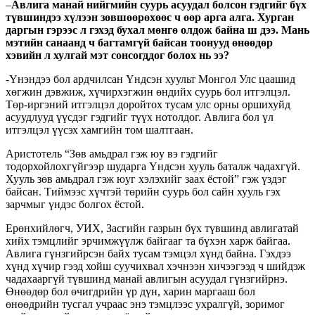
–
Авлига манай нийгмийн суурь асуудал болсон гэдгийг бүх
түвшиндээ хүлээн зөвшөөрөхөөс ч өөр арга алга. Хурган
даргын гэрээс л гэхэд бухал мөнгө олдож байна ш дээ. Мань
мэтийн санаанд ч багтамгүй байсан тоонууд өнөөдөр
хэвийн л хулгай мэт сонсогддог болох нь ээ?
-Үнэндээ бол ардчилсан Үндсэн хуульт Монгол Улс цаашид
хөгжин дэвжиж, хүчирхэгжин өндийх суурь бол итгэлцэл.
Төр-иргэний итгэлцэл доройтох тусам улс орны оршихуйд
асуудлууд үүсдэг гэдгийг түүх нотолдог. Авлига бол үл
итгэлцэл үүсэх хамгийн том шалтгаан.
Аристотель “Зөв амьдрал гэж юу вэ гэдгийг
тодорхойлохгүйгээр шударга Үндсэн хууль баталж чадахгүй.
Хууль зөв амьдрал гэж юуг хэлэхийг заах ёстой” гэж үздэг
байсан. Тиймээс хүчтэй төрийн суурь бол сайн хууль гэх
зарчмыг үндэс болгох ёстой.
Ерөнхийлөгч, УИХ, Засгийн газрын бүх түвшинд авлигатай
хийх тэмцлийг эрчимжүүлж байгааг та бүхэн харж байгаа.
Авлига гүнзгийрсэн байх тусам тэмцэл хүнд байна. Гэхдээ
хүнд хүчир гээд хойш суучихвал хэчнээн хичээгээд ч шийдэж
чадахааргүй түвшинд манай авлигын асуудал гүнзгийрнэ.
Өнөөдөр бол өчигдрийн үр дүн, харин маргааш бол
өнөөдрийн тусгал учраас энэ тэмцлээс ухралгүй, зоримог