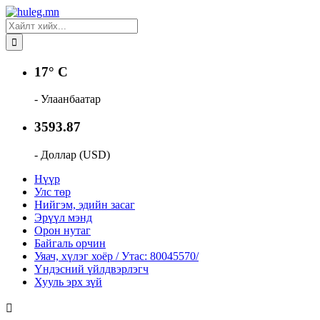
17° C
- Улаанбаатар
3593.87
- Доллар (USD)
Нүүр
Улс төр
Нийгэм, эдийн засаг
Эрүүл мэнд
Орон нутаг
Байгаль орчин
Уяач, хүлэг хоёр / Утас: 80045570/
Үндэсний үйлдвэрлэгч
Хууль эрх зүй