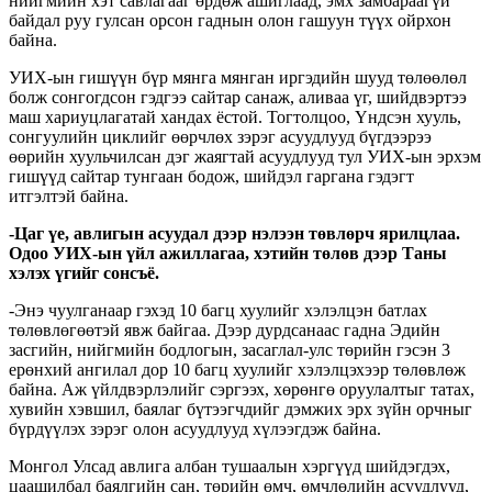
нийгмийн хэт савлагааг өрдөж ашиглаад, эмх замбараагүй
байдал руу гулсан орсон гаднын олон гашуун түүх ойрхон
байна.
УИХ-ын гишүүн бүр мянга мянган иргэдийн шууд төлөөлөл
болж сонгогдсон гэдгээ сайтар санаж, аливаа үг, шийдвэртээ
маш хариуцлагатай хандах ёстой. Тогтолцоо, Үндсэн хууль,
сонгуулийн циклийг өөрчлөх зэрэг асуудлууд бүгдээрээ
өөрийн хуульчилсан дэг жаягтай асуудлууд тул УИХ-ын эрхэм
гишүүд сайтар тунгаан бодож, шийдэл гаргана гэдэгт
итгэлтэй байна.
-Цаг үе, авлигын асуудал дээр нэлээн төвлөрч ярилцлаа.
Одоо УИХ-ын үйл ажиллагаа, хэтийн төлөв дээр Таны
хэлэх үгийг сонсъё.
-Энэ чуулганаар гэхэд 10 багц хуулийг хэлэлцэн батлах
төлөвлөгөөтэй явж байгаа. Дээр дурдсанаас гадна Эдийн
засгийн, нийгмийн бодлогын, засаглал-улс төрийн гэсэн 3
ерөнхий ангилал дор 10 багц хуулийг хэлэлцэхээр төлөвлөж
байна. Аж үйлдвэрлэлийг сэргээх, хөрөнгө оруулалтыг татах,
хувийн хэвшил, баялаг бүтээгчдийг дэмжих эрх зүйн орчныг
бүрдүүлэх зэрэг олон асуудлууд хүлээгдэж байна.
Монгол Улсад авлига албан тушаалын хэргүүд шийдэгдэх,
цаашилбал баялгийн сан, төрийн өмч, өмчлөлийн асуудлууд,