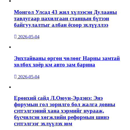
Монгол Улсад 43 жил хүлээсэн Дулааны
тавдугаар цахилгаан станцын бүтээн
байгуулалтыг албан ёсоор эхлүүллээ
2026-05-04
Энхтайваны өргөн чөлөөг Нарны замтай
холбох хоёр км авто зам барина
2026-05-04
Ерөнхий сайд Л.Оюун-Эрдэнэ: Энэ
форумын гол зорилго бол жалга довны
сэтгэлгээний хана хэрмийг нурааж,
бүсчилсэн хөгжлийн реформын шинэ
сэтгэлгээг эхлүүлэх юм