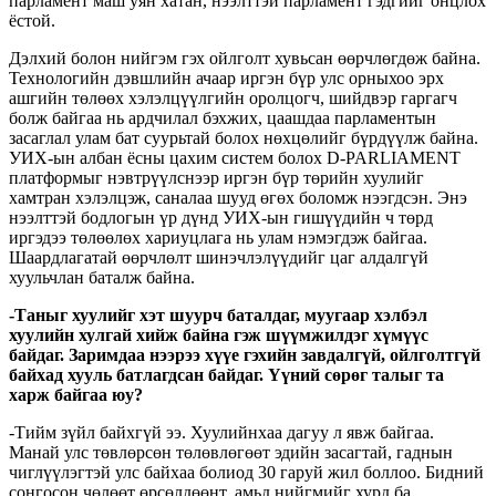
парламент маш уян хатан, нээлттэй парламент гэдгийг онцлох
ёстой.
Дэлхий болон нийгэм гэх ойлголт хувьсан өөрчлөгдөж байна.
Технологийн дэвшлийн ачаар иргэн бүр улс орныхоо эрх
ашгийн төлөөх хэлэлцүүлгийн оролцогч, шийдвэр гаргагч
болж байгаа нь ардчилал бэхжих, цаашдаа парламентын
засаглал улам бат суурьтай болох нөхцөлийг бүрдүүлж байна.
УИХ-ын албан ёсны цахим систем болох D-PARLIAMENT
платформыг нэвтрүүлснээр иргэн бүр төрийн хуулийг
хамтран хэлэлцэж, саналаа шууд өгөх боломж нээгдсэн. Энэ
нээлттэй бодлогын үр дүнд УИХ-ын гишүүдийн ч төрд
иргэдээ төлөөлөх хариуцлага нь улам нэмэгдэж байгаа.
Шаардлагатай өөрчлөлт шинэчлэлүүдийг цаг алдалгүй
хуульчлан баталж байна.
-Таныг хуулийг хэт шуурч баталдаг, муугаар хэлбэл
хуулийн хулгай хийж байна гэж шүүмжилдэг хүмүүс
байдаг. Заримдаа нээрээ хүүе гэхийн завдалгүй, ойлголтгүй
байхад хууль батлагдсан байдаг. Үүний сөрөг талыг та
харж байгаа юу?
-Тийм зүйл байхгүй ээ. Хуулийнхаа дагуу л явж байгаа.
Манай улс төвлөрсөн төлөвлөгөөт эдийн засагтай, гаднын
чиглүүлэгтэй улс байхаа болиод 30 гаруй жил боллоо. Бидний
сонгосон чөлөөт өрсөлдөөнт, амьд нийгмийг хурд ба