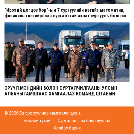
“Ирээдүй цогцолбор”-ын 7 сургуулийн нэгийг математик,
физикийн гүнзгийрүүлсэн сургалттай ахлах сургууль болгож
шинэчилнэ
ЭРҮҮЛ МЭНДИЙН БОЛОН СУРТАЛЧИЛГААНЫ УЛСЫН
АЛБАНЫ ГАМШГААС ХАМГААЛАХ КОМАНД ШТАБЫН
СУРГУУЛЬ ЭХЭЛЛЭЭ
© 2026 Бүх эрх хуулиар хамгаалагдсан.
Бидний тухай
Сурталчилгаа байршуулах
Холбоо барих