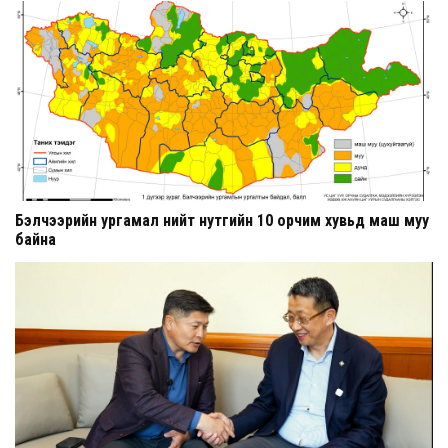
Бэлчээрийн ургамал нийт нутгийн 10 орчим хувьд маш муу
байна