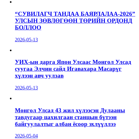
“СУВИЛАГЧ ТАНДАА БАЯРЛАЛАА-2026”
УЛСЫН ЗӨВЛӨГӨӨН ТӨРИЙН ОРДОНД
БОЛЛОО
2026-05-13
УИХ-ын дарга Япон Улсаас Монгол Улсад
суугаа Элчин сайд Игавахара Масарүг
хүлээн авч уулзав
2026-05-13
Монгол Улсад 43 жил хүлээсэн Дулааны
тавдугаар цахилгаан станцын бүтээн
байгуулалтыг албан ёсоор эхлүүллээ
2026-05-04