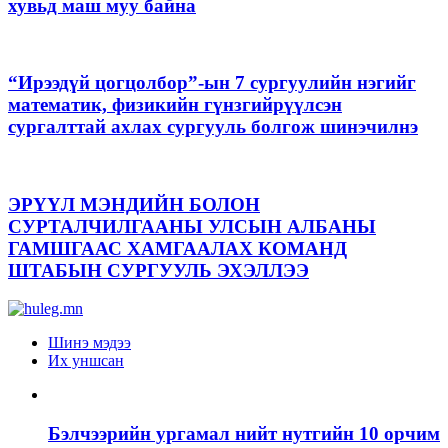
хувьд маш муу байна
“Ирээдүй цогцолбор”-ын 7 сургуулийн нэгийг
математик, физикийн гүнзгийрүүлсэн
сургалттай ахлах сургууль болгож шинэчилнэ
ЭРҮҮЛ МЭНДИЙН БОЛОН
СУРТАЛЧИЛГААНЫ УЛСЫН АЛБАНЫ
ГАМШГААС ХАМГААЛАХ КОМАНД
ШТАБЫН СУРГУУЛЬ ЭХЭЛЛЭЭ
Шинэ мэдээ
Их уншсан
Бэлчээрийн ургамал нийт нутгийн 10 орчим