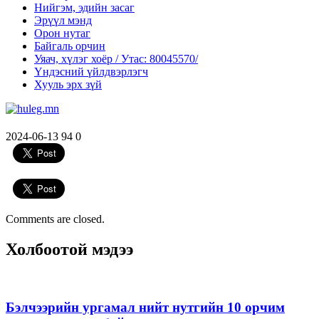
Нийгэм, эдийн засаг
Эрүүл мэнд
Орон нутаг
Байгаль орчин
Уяач, хүлэг хоёр / Утас: 80045570/
Үндэсний үйлдвэрлэгч
Хууль эрх зүй
2024-06-13
94
0
Comments are closed.
Холбоотой мэдээ
Бэлчээрийн ургамал нийт нутгийн 10 орчим