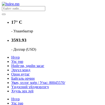
17° C
- Улаанбаатар
3593.93
- Доллар (USD)
Нүүр
Улс төр
Нийгэм, эдийн засаг
Эрүүл мэнд
Орон нутаг
Байгаль орчин
Уяач, хүлэг хоёр / Утас: 80045570/
Үндэсний үйлдвэрлэгч
Хууль эрх зүй
Нүүр
Улс төр