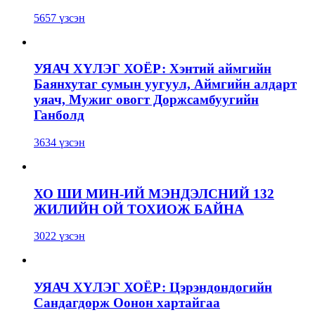
5657 үзсэн
УЯАЧ ХҮЛЭГ ХОЁР: Хэнтий аймгийн
Баянхутаг сумын уугуул, Аймгийн алдарт
уяач, Мужиг овогт Доржсамбуугийн
Ганболд
3634 үзсэн
ХО ШИ МИН-ИЙ МЭНДЭЛСНИЙ 132
ЖИЛИЙН ОЙ ТОХИОЖ БАЙНА
3022 үзсэн
УЯАЧ ХҮЛЭГ ХОЁР: Цэрэндондогийн
Сандагдорж Оонон хартайгаа