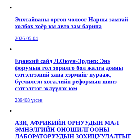
Энхтайваны өргөн чөлөөг Нарны замтай
холбох хоёр км авто зам барина
2026-05-04
Ерөнхий сайд Л.Оюун-Эрдэнэ: Энэ
форумын гол зорилго бол жалга довны
сэтгэлгээний хана хэрмийг нурааж,
бүсчилсэн хөгжлийн реформын шинэ
сэтгэлгээг эхлүүлэх юм
289408 үзсэн
АЗИ, АФРИКИЙН ОРНУУДЫН МАЛ
ЭМНЭЛГИЙН ОНОШИЛГООНЫ
ЛАБОРАТОРУУДЫН ЗОХИЦУУЛАЛТЫГ