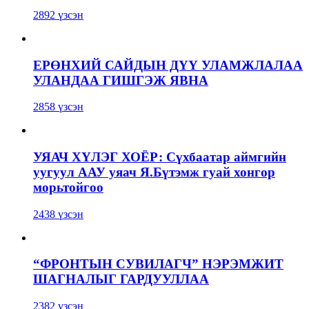
2892 үзсэн
ЕРӨНХИЙ САЙДЫН ДҮҮ УЛАМЖЛАЛАА
УЛАНДАА ГИШГЭЖ ЯВНА
2858 үзсэн
УЯАЧ ХҮЛЭГ ХОЁР: Сүхбаатар аймгийн
уугуул ААУ уяач Я.Бүтэмж гуай хонгор
морьтойгоо
2438 үзсэн
“ФРОНТЫН СУВИЛАГЧ” НЭРЭМЖИТ
ШАГНАЛЫГ ГАРДУУЛЛАА
2382 үзсэн