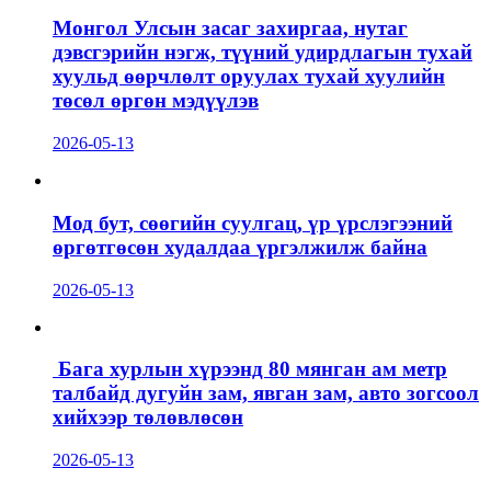
Монгол Улсын засаг захиргаа, нутаг
дэвсгэрийн нэгж, түүний удирдлагын тухай
хуульд өөрчлөлт оруулах тухай хуулийн
төсөл өргөн мэдүүлэв
2026-05-13
Мод бут, сөөгийн суулгац, үр үрслэгээний
өргөтгөсөн худалдаа үргэлжилж байна
2026-05-13
Бага хурлын хүрээнд 80 мянган ам метр
талбайд дугуйн зам, явган зам, авто зогсоол
хийхээр төлөвлөсөн
2026-05-13