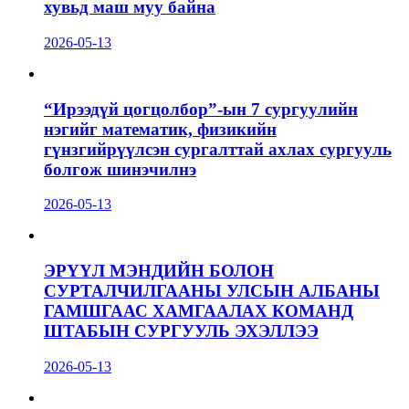
хувьд маш муу байна
2026-05-13
“Ирээдүй цогцолбор”-ын 7 сургуулийн
нэгийг математик, физикийн
гүнзгийрүүлсэн сургалттай ахлах сургууль
болгож шинэчилнэ
2026-05-13
ЭРҮҮЛ МЭНДИЙН БОЛОН
СУРТАЛЧИЛГААНЫ УЛСЫН АЛБАНЫ
ГАМШГААС ХАМГААЛАХ КОМАНД
ШТАБЫН СУРГУУЛЬ ЭХЭЛЛЭЭ
2026-05-13