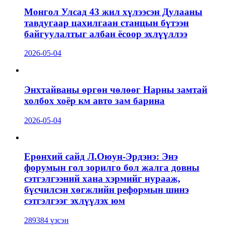
Монгол Улсад 43 жил хүлээсэн Дулааны
тавдугаар цахилгаан станцын бүтээн
байгуулалтыг албан ёсоор эхлүүллээ
2026-05-04
Энхтайваны өргөн чөлөөг Нарны замтай
холбох хоёр км авто зам барина
2026-05-04
Ерөнхий сайд Л.Оюун-Эрдэнэ: Энэ
форумын гол зорилго бол жалга довны
сэтгэлгээний хана хэрмийг нурааж,
бүсчилсэн хөгжлийн реформын шинэ
сэтгэлгээг эхлүүлэх юм
289384 үзсэн