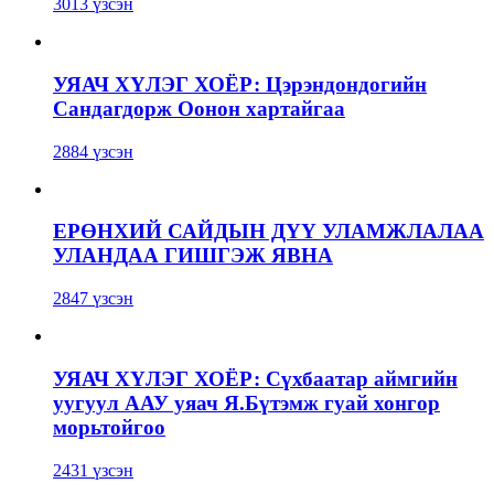
3013 үзсэн
УЯАЧ ХҮЛЭГ ХОЁР: Цэрэндондогийн
Сандагдорж Оонон хартайгаа
2884 үзсэн
ЕРӨНХИЙ САЙДЫН ДҮҮ УЛАМЖЛАЛАА
УЛАНДАА ГИШГЭЖ ЯВНА
2847 үзсэн
УЯАЧ ХҮЛЭГ ХОЁР: Сүхбаатар аймгийн
уугуул ААУ уяач Я.Бүтэмж гуай хонгор
морьтойгоо
2431 үзсэн