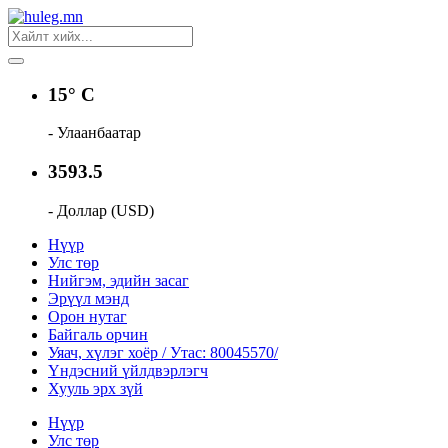
15° C
- Улаанбаатар
3593.5
- Доллар (USD)
Нүүр
Улс төр
Нийгэм, эдийн засаг
Эрүүл мэнд
Орон нутаг
Байгаль орчин
Уяач, хүлэг хоёр / Утас: 80045570/
Үндэсний үйлдвэрлэгч
Хууль эрх зүй
Нүүр
Улс төр