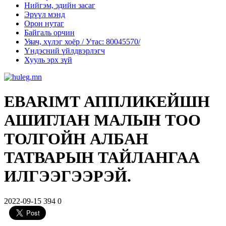
Нийгэм, эдийн засаг
Эрүүл мэнд
Орон нутаг
Байгаль орчин
Уяач, хүлэг хоёр / Утас: 80045570/
Үндэсний үйлдвэрлэгч
Хууль эрх зүй
EBARIMT АППЛИКЕЙШН
АШИГЛАН МАЛЫН ТОО
ТОЛГОЙН АЛБАН
ТАТВАРЫН ТАЙЛАНГАА
ИЛГЭЭГЭЭРЭЙ.
2022-09-15
394
0