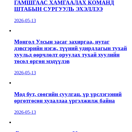
ГАМШГААС ХАМГААЛАХ КОМАНД
ШТАБЫН СУРГУУЛЬ ЭХЭЛЛЭЭ
2026-05-13
Монгол Улсын засаг захиргаа, нутаг
дэвсгэрийн нэгж, түүний удирдлагын тухай
хуульд өөрчлөлт оруулах тухай хуулийн
төсөл өргөн мэдүүлэв
2026-05-13
Мод бут, сөөгийн суулгац, үр үрслэгээний
өргөтгөсөн худалдаа үргэлжилж байна
2026-05-13