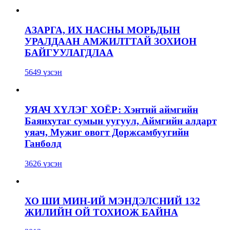
АЗАРГА, ИХ НАСНЫ МОРЬДЫН
УРАЛДААН АМЖИЛТТАЙ ЗОХИОН
БАЙГУУЛАГДЛАА
5649 үзсэн
УЯАЧ ХҮЛЭГ ХОЁР: Хэнтий аймгийн
Баянхутаг сумын уугуул, Аймгийн алдарт
уяач, Мужиг овогт Доржсамбуугийн
Ганболд
3626 үзсэн
ХО ШИ МИН-ИЙ МЭНДЭЛСНИЙ 132
ЖИЛИЙН ОЙ ТОХИОЖ БАЙНА