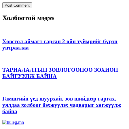
Холбоотой мэдээ
Хөвсгөл аймагт гарсан 2 ойн түймрийг бүрэн
унтраалаа
ТАРИАЛАЛТЫН ЗӨВЛӨГӨӨНӨӨ ЗОХИОН
БАЙГУУЛЖ БАЙНА
Гамшгийн үед шуурхай, зөв шийдвэр гаргах,
уялдаа холбоог бэхжүүлэх чадварыг хөгжүүлж
байна