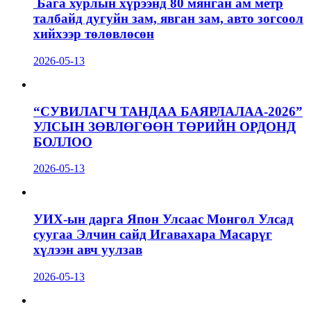
Бага хурлын хүрээнд 80 мянган ам метр
талбайд дугуйн зам, явган зам, авто зогсоол
хийхээр төлөвлөсөн
2026-05-13
“СУВИЛАГЧ ТАНДАА БАЯРЛАЛАА-2026”
УЛСЫН ЗӨВЛӨГӨӨН ТӨРИЙН ОРДОНД
БОЛЛОО
2026-05-13
УИХ-ын дарга Япон Улсаас Монгол Улсад
суугаа Элчин сайд Игавахара Масарүг
хүлээн авч уулзав
2026-05-13