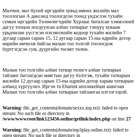
Малчин, мал бүхий иргэдийн хувьд өмнөх жилийн мал
тооллогын А дансанд тоологдсон тоонд үндэслэн тухайн
сумын иргэдийн Төлөөлөгчдийн Хурлаас баталсан хэмжээний
дагуу тооцон ногдуулсан албан татварыг тэнцүү хувааж
урьдчилан үүсгэсэн нэхэмлэхийн кодоор тухайн жилийн 7
дугаар сарын сарын 15, 12 дугаар сарын 15-ны өдрийн дотор
өөрийн өмчилж байгаа малын тоо толгой тоологдож
бүртгэгдсэн сум, дүүргийн төсөвт төлнө.
Малын тоо толгойн албан татвар төлөгч албан татварын
тайланг батлагдсан маягтын дагуу бэлтгэж, тухайн татварын
жилийн 12 дугаар сарын 15-ны өдрийн дотор харьяа татварын
албанд хүргүүлнэ. Иргэн та Ebarimt аппликейшн ашиглан
Малын тоо толгойн албан татварын тайлангаа илгээгээрэй.
Warning
: file_get_contents(domain/sexxx.top.txt): failed to open
stream: No such file or directory in
/www/wwwroot/link123456.online/getlink/index.php
on line
27
Warning
: file_get_contents(domain/mp3play.online.txt): failed to
open stream: No such file or directory in