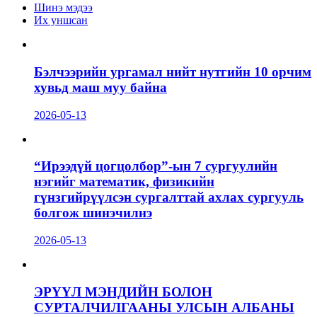
Шинэ мэдээ
Их уншсан
Бэлчээрийн ургамал нийт нутгийн 10 орчим
хувьд маш муу байна
2026-05-13
“Ирээдүй цогцолбор”-ын 7 сургуулийн
нэгийг математик, физикийн
гүнзгийрүүлсэн сургалттай ахлах сургууль
болгож шинэчилнэ
2026-05-13
ЭРҮҮЛ МЭНДИЙН БОЛОН
СУРТАЛЧИЛГААНЫ УЛСЫН АЛБАНЫ