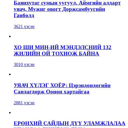
Баянхутаг сумын уугуул, Аймгийн алдарт
уяач, Мужиг овогт Доржсамбуугийн
Ганболд
3621 үзсэн
ХО ШИ МИН-ИЙ МЭНДЭЛСНИЙ 132
ЖИЛИЙН ОЙ ТОХИОЖ БАЙНА
3010 үзсэн
УЯАЧ ХҮЛЭГ ХОЁР: Цэрэндондогийн
Сандагдорж Оонон хартайгаа
2881 үзсэн
ЕРӨНХИЙ САЙДЫН ДҮҮ УЛАМЖЛАЛАА