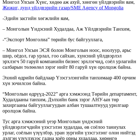
Монгол Улсын Хүнс, хөдөө аж ахуй, хөнгөн үйлдвэрийн яам,
Жижиг, дунд үйлдвэрийн газар/SME Agency of Mongolia
-Эдийн засгийн хөгжлийн яам,
– Монголын Үндэсний Худалдаа, Аж Үйлдвэрийн Танхим,
-“Экспорт Монголиа” төрийн бус байгууллага,
– Монгол Улсын ЭСЯ болон Монголын ноос, ноолуур, арьс
шир, оёдол, гар урлал, гоо сайхан, хүнсний үйлдвэрлэл
эрхлэгч 50 гаруй компанийн бизнес эрхлэгчид, соёл урлагийн
салбарын төлөөлөл зэрэг нийт 80 гаруй хүн оролцож байна.
Эхний өдрийн байдлаар Үзэсгэлэнгийн танхимаар 400 орчим
хүн зочилсон байна.
“Монголын өдрүүд-2022” арга хэмжээнд Төрийн департамент,
Худалдааны танхим, Дэлхийн банк зэрэг АНУ-ын төр
захиргааны байгууллагуудын албан тушаалтнууд урилгаар
оролцож байна.
Тус арга хэмжээний үеэр Монголын үндэсний
үйлдвэрлэгчдийн үзэсгэлэн худалдаа, өв соёлоо таниулах
урлаг, соёлын үзүүлбэр, уран зургийн үзэсгэлэнг олон нийтэд
дэлгэн үзүүлэхээс гадна хоёр орны худалдаа, хөрөнгө