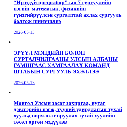
“Ирээдүй цогцолбор”-ын 7 сургуулийн
нэгийг математик, физикийн
гүнзгийрүүлсэн сургалттай ахлах сургууль
болгож шинэчилнэ
2026-05-13
ЭРҮҮЛ МЭНДИЙН БОЛОН
СУРТАЛЧИЛГААНЫ УЛСЫН АЛБАНЫ
ГАМШГААС ХАМГААЛАХ КОМАНД
ШТАБЫН СУРГУУЛЬ ЭХЭЛЛЭЭ
2026-05-13
Монгол Улсын засаг захиргаа, нутаг
дэвсгэрийн нэгж, түүний удирдлагын тухай
хуульд өөрчлөлт оруулах тухай хуулийн
төсөл өргөн мэдүүлэв