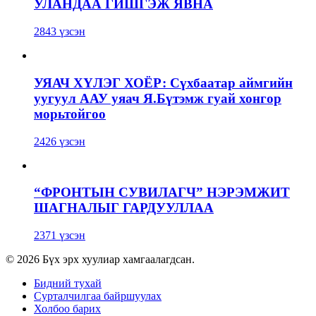
УЛАНДАА ГИШГЭЖ ЯВНА
2843 үзсэн
УЯАЧ ХҮЛЭГ ХОЁР: Сүхбаатар аймгийн
уугуул ААУ уяач Я.Бүтэмж гуай хонгор
морьтойгоо
2426 үзсэн
“ФРОНТЫН СУВИЛАГЧ” НЭРЭМЖИТ
ШАГНАЛЫГ ГАРДУУЛЛАА
2371 үзсэн
© 2026 Бүх эрх хуулиар хамгаалагдсан.
Бидний тухай
Сурталчилгаа байршуулах
Холбоо барих