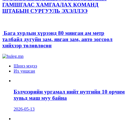
ГАМШГААС ХАМГААЛАХ КОМАНД
ШТАБЫН СУРГУУЛЬ ЭХЭЛЛЭЭ
Бага хурлын хүрээнд 80 мянган ам метр
талбайд дугуйн зам, явган зам, авто зогсоол
хийхээр төлөвлөсөн
Шинэ мэдээ
Их уншсан
Бэлчээрийн ургамал нийт нутгийн 10 орчим
хувьд маш муу байна
2026-05-13