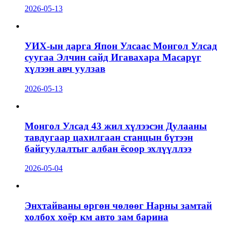
2026-05-13
УИХ-ын дарга Япон Улсаас Монгол Улсад
суугаа Элчин сайд Игавахара Масарүг
хүлээн авч уулзав
2026-05-13
Монгол Улсад 43 жил хүлээсэн Дулааны
тавдугаар цахилгаан станцын бүтээн
байгуулалтыг албан ёсоор эхлүүллээ
2026-05-04
Энхтайваны өргөн чөлөөг Нарны замтай
холбох хоёр км авто зам барина