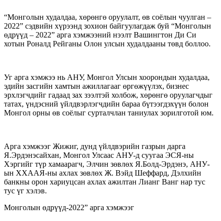
“Монголын худалдаа, хөрөнгө оруулалт, өв соёлын чуулган –
2022” сэдвийн хүрээнд зохион байгуулагдаж буй “Монголын
өдрүүд – 2022” арга хэмжээний нээлт Вашингтон Ди Си
хотын Роналд Рейганы Олон улсын худалдааны төвд боллоо.
Уг арга хэмжээ нь АНУ, Монгол Улсын хоорондын худалдаа,
эдийн засгийн хамтын ажиллагааг өргөжүүлэх, бизнес
эрхлэгчдийг гадаад зах зээлтэй холбож, хөрөнгө оруулагчдыг
татах, үндэсний үйлдвэрлэгчдийн бараа бүтээгдэхүүн болон
Монгол орны өв соёлыг сурталчлан таниулах зорилготой юм.
Арга хэмжээг Жижиг, дунд үйлдвэрийн газрын дарга
Я.Эрдэнэсайхан, Монгол Улсаас АНУ-д суугаа ЭСЯ-ны
Хэргийг түр хамаарагч, Элчин зөвлөх Я.Болд-Эрдэнэ, АНУ-
ын ХХААЯ-ны ахлах зөвлөх Ж. Вэйд Шеффард, Дэлхийн
банкны орон хариуцсан ахлах ажилтан Лианг Ванг нар тус
тус үг хэлэв.
Монголын өдрүүд-2022” арга хэмжээг