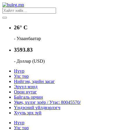
26° C
- Улаанбаатар
3593.83
- Доллар (USD)
Нүүр
Улс төр
Нийгэм, эдийн засаг
Эрүүл мэнд
Орон нутаг
Байгаль орчин
Уяач, хүлэг хоёр / Утас: 80045570/
Үндэсний үйлдвэрлэгч
Хууль эрх зүй
Нүүр
Улс төр