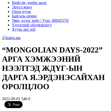
Нийгэм, эдийн засаг
Эрүүл мэнд
Орон нутаг
Байгаль орчин
Уяач, хүлэг хоёр / Утас: 80045570/
Үндэсний үйлдвэрлэгч
Хууль эрх зүй
“MONGOLIAN DAYS-2022”
АРГА ХЭМЖЭЭНИЙ
НЭЭЛТЭД ЖДҮГ-ЫН
ДАРГА Я.ЭРДЭНЭСАЙХАН
ОРОЛЦЛОО
2022-09-01
546
0