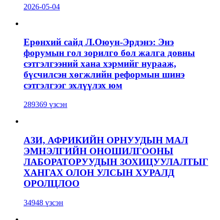
2026-05-04
Ерөнхий сайд Л.Оюун-Эрдэнэ: Энэ
форумын гол зорилго бол жалга довны
сэтгэлгээний хана хэрмийг нурааж,
бүсчилсэн хөгжлийн реформын шинэ
сэтгэлгээг эхлүүлэх юм
289369 үзсэн
АЗИ, АФРИКИЙН ОРНУУДЫН МАЛ
ЭМНЭЛГИЙН ОНОШИЛГООНЫ
ЛАБОРАТОРУУДЫН ЗОХИЦУУЛАЛТЫГ
ХАНГАХ ОЛОН УЛСЫН ХУРАЛД
ОРОЛЦЛОО
34948 үзсэн