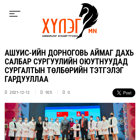
АШУҮИС-ИЙН ДОРНОГОВЬ АЙМАГ ДАХЬ
САЛБАР СУРГУУЛИЙН ОЮУТНУУДАД
СУРГАЛТЫН ТӨЛБӨРИЙН ТЭТГЭЛЭГ
ГАРДУУЛЛАА
2021-12-12
925
0