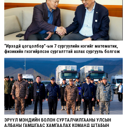
“Ирээдүй цогцолбор”-ын 7 сургуулийн нэгийг математик,
физикийн гүнзгийрүүлсэн сургалттай ахлах сургууль болгож
шинэчилнэ
ЭРҮҮЛ МЭНДИЙН БОЛОН СУРТАЛЧИЛГААНЫ УЛСЫН
АЛБАНЫ ГАМШГААС ХАМГААЛАХ КОМАНД ШТАБЫН