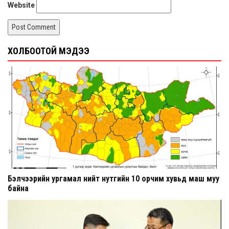
Website
ХОЛБООТОЙ МЭДЭЭ
Бэлчээрийн ургамал нийт нутгийн 10 орчим хувьд маш муу
байна