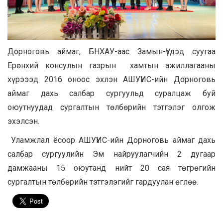
Дорноговь аймаг, БНХАУ-аас Замын-Үүдэд суугаа
Ерөнхий консулын газрын хамтын ажиллагааны
хүрэээд 2016 оноос эхлэн АШУҮИС-ийн Дорноговь
аймаг дахь салбар сургуульд суралцаж буй
оюутнуудад сургалтын төлбөрийн тэтгэлэг олгож
эхэлсэн.
Уламжлал ёсоор АШУҮИС-ийн Дорноговь аймаг дахь
салбар сургуулийн Эм найруулагчийн 2 дугаар
дамжааны 15 оюутанд нийт 20 сая төгрөгийн
сургалтын төлбөрийн тэтгэлэгийг гардуулан өглөө.