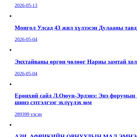
2026-05-13
Монгол Улсад 43 жил хүлээсэн Дулааны тавд
2026-05-04
Энхтайваны өргөн чөлөөг Нарны замтай холб
2026-05-04
Ерөнхий сайд Л.Оюун-Эрдэнэ: Энэ форумын г
шинэ сэтгэлгээг эхлүүлэх юм
289399 үзсэн
АЗИ, АФРИКИЙН ОРНУУДЫН МАЛ ЭМН