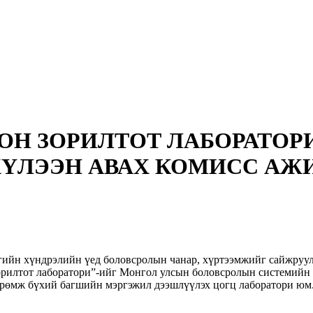
ОН ЗОРИЛТОТ ЛАБОРАТОР
ХҮЛЭЭН АВАХ КОМИСС АЖ
йн хүндрэлийн үед боловсролын чанар, хүртээмжийг сайжруул
орилтот лаборатори”-ийг Монгол улсын боловсролын системийн
өрөмж бүхий багшийн мэргэжил дээшлүүлэх цогц лаборатори юм