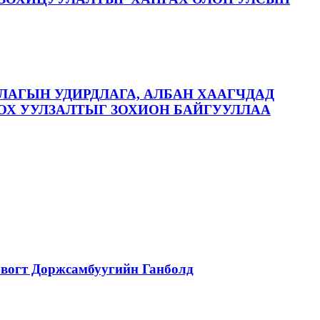
ЛАГЫН УДИРДЛАГА, АЛБАН ХААГЧДАД
ОХ УУЛЗАЛТЫГ ЗОХИОН БАЙГУУЛЛАА
вогт Доржсамбуугийн Ганболд