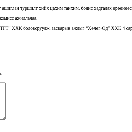
 ашиглан туршилт хийх цахим танхим, бодис хадгалах өрөөнөөс
 комисс ажиллалаа.
 “ТГТ” ХХК боловсруулж, засварын ажлыг “Хөлөг-Од” ХХК 4 сар
*