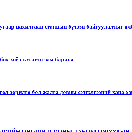
угаар цахилгаан станцын бүтээн байгуулалтыг алб
ох хоёр км авто зам барина
ол зорилго бол жалга довны сэтгэлгээний хана 
ЭЛГИЙН ОНОШИЛГООНЫ ЛАБОРАТОРУУДЫН 