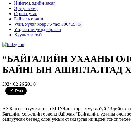
Нийгэм, эдийн засаг
Эрүүл мэнд
Орон нутаг
Байгаль орчин
Уяач, хүлэг хоёр / Утас: 80045570/
Үндэсний үйлдвэрлэгч
Хууль эрх зүй
“БАЙГАЛИЙН УХААНЫ ОЛ
БАЙНГЫН АШИГЛАЛТАД 
2024-02-26
201
0
АХБ-ны санхүүжилтээр БШУЯ-ны хэрэгжүүлж буй “Эдийн засги
Багшийн хөгжлийн ордонд байрлах “Байгалийн ухааны олон з
байгуулсан бөгөөд олон улсын стандартад
нийцсэн тоног төхө