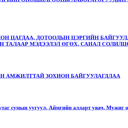
ЛОН ЦАГДАА, ДОТООДЫН ЦЭРГИЙН БАЙГУУЛ
 ТАЛААР МЭДЭЭЛЭЛ ӨГӨХ, САНАЛ СОЛИЛЦ
АН АМЖИЛТТАЙ ЗОХИОН БАЙГУУЛАГДЛАА
аг сумын уугуул, Аймгийн алдарт уяач, Мужиг о