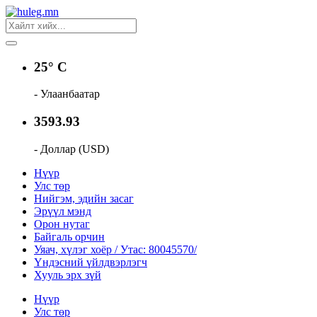
25° C
- Улаанбаатар
3593.93
- Доллар (USD)
Нүүр
Улс төр
Нийгэм, эдийн засаг
Эрүүл мэнд
Орон нутаг
Байгаль орчин
Уяач, хүлэг хоёр / Утас: 80045570/
Үндэсний үйлдвэрлэгч
Хууль эрх зүй
Нүүр
Улс төр