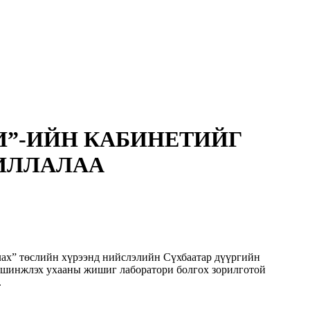
И”-ИЙН КАБИНЕТИЙГ
ИЛЛАЛАА
ах” төслийн хүрээнд нийслэлийн Сүхбаатар дүүргийн
 шинжлэх ухааны жишиг лаборатори болгох зорилготой
.