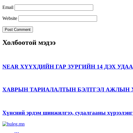
Email
Website
Холбоотой мэдээ
NEAR ХҮҮХДИЙН ГАР ЗУРГИЙН 14 ДЭХ УД
ХАВРЫН ТАРИАЛАЛТЫН БЭЛТГЭЛ АЖЛЫН Х
Хүнсний эрдэм шинжилгээ, судалгааны хүрээлэнг