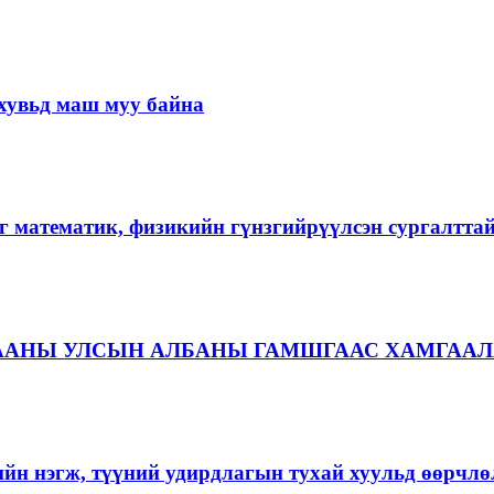
хувьд маш муу байна
г математик, физикийн гүнзгийрүүлсэн сургалтта
ААНЫ УЛСЫН АЛБАНЫ ГАМШГААС ХАМГААЛ
ийн нэгж, түүний удирдлагын тухай хуульд өөрчлө