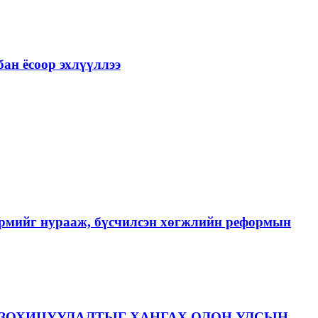
ан ёсоор эхлүүллээ
хэрмийг нурааж, бүсчилсэн хөгжлийн реформын
ЗОХИЦУУЛАЛТЫГ ХАНГАХ ОЛОН УЛСЫН