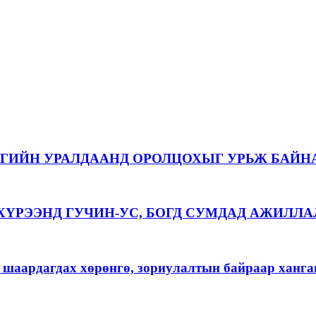
ААГИЙН УРАЛДААНД ОРОЛЦОХЫГ УРЬЖ БАЙН
ҮРЭЭНД ГУЧИН-УС, БОГД СУМДАД АЖИЛЛА
 шаардагдах хөрөнгө, зориулалтын байраар ханга