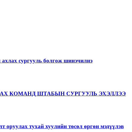
й ахлах сургууль болгож шинэчилнэ
АХ КОМАНД ШТАБЫН СУРГУУЛЬ ЭХЭЛЛЭЭ
лт оруулах тухай хуулийн төсөл өргөн мэдүүлэв