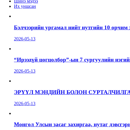
Шинэ мэдээ
Их уншсан
Бэлчээрийн ургамал нийт нутгийн 10 орчим 
2026-05-13
“Ирээдүй цогцолбор”-ын 7 сургуулийн нэгий
2026-05-13
ЭРҮҮЛ МЭНДИЙН БОЛОН СУРТАЛЧИЛГ
2026-05-13
Монгол Улсын засаг захиргаа, нутаг дэвсгэр