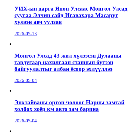
УИХ-ын дарга Япон Улсаас Монгол Улсад
суугаа Элчин сайд Игавахара Масарүг
хүлээн авч уулзав
2026-05-13
Монгол Улсад 43 жил хүлээсэн Дулааны
тавдугаар цахилгаан станцын бүтээн
байгуулалтыг албан ёсоор эхлүүллээ
2026-05-04
Энхтайваны өргөн чөлөөг Нарны замтай
холбох хоёр км авто зам барина
2026-05-04