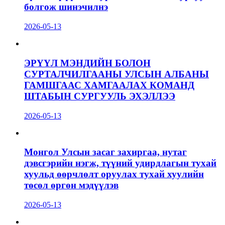
болгож шинэчилнэ
2026-05-13
ЭРҮҮЛ МЭНДИЙН БОЛОН
СУРТАЛЧИЛГААНЫ УЛСЫН АЛБАНЫ
ГАМШГААС ХАМГААЛАХ КОМАНД
ШТАБЫН СУРГУУЛЬ ЭХЭЛЛЭЭ
2026-05-13
Монгол Улсын засаг захиргаа, нутаг
дэвсгэрийн нэгж, түүний удирдлагын тухай
хуульд өөрчлөлт оруулах тухай хуулийн
төсөл өргөн мэдүүлэв
2026-05-13