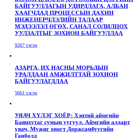
БАЙГУУЛЛАГЫН УДИРДЛАГА, АЛБАН
ХААГЧДАД ПРОЦЕССЫН ДАХИН
ИНЖЕНЕРЧЛЭЛИЙН ТАЛААР
МЭДЭЭЛЭЛ ӨГӨХ, САНАЛ СОЛИЛЦОХ
УУЛЗАЛТЫГ ЗОХИОН БАЙГУУЛЛАА
9267 үзсэн
АЗАРГА, ИХ НАСНЫ МОРЬДЫН
УРАЛДААН АМЖИЛТТАЙ ЗОХИОН
БАЙГУУЛАГДЛАА
5661 үзсэн
УЯАЧ ХҮЛЭГ ХОЁР: Хэнтий аймгийн
Баянхутаг сумын уугуул, Аймгийн алдарт
уяач, Мужиг овогт Доржсамбуугийн
Ганболд