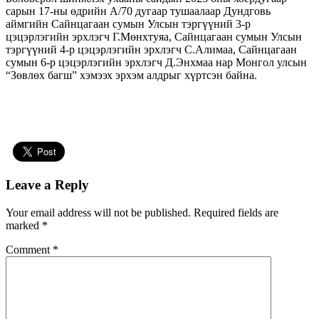
сарын 17-ны өдрийн А/70 дугаар тушаалаар Дундговь
аймгийн Сайнцагаан сумын Улсын тэргүүний 3-р
цэцэрлэгийн эрхлэгч Г.Мөнхтуяа, Сайнцагаан сумын Улсын
тэргүүний 4-р цэцэрлэгийн эрхлэгч С.Алимаа, Сайнцагаан
сумын 6-р цэцэрлэгийн эрхлэгч Д.Энхмаа нар Монгол улсын
“Зөвлөх багш” хэмээх эрхэм алдрыг хүртсэн байна.
Leave a Reply
Your email address will not be published.
Required fields are
marked
*
Comment
*