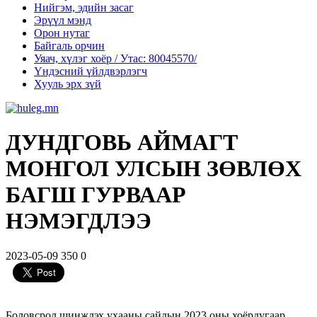
Нийгэм, эдийн засаг
Эрүүл мэнд
Орон нутаг
Байгаль орчин
Уяач, хүлэг хоёр / Утас: 80045570/
Үндэсний үйлдвэрлэгч
Хууль эрх зүй
ДУНДГОВЬ АЙМАГТ
МОНГОЛ УЛСЫН ЗӨВЛӨХ
БАГШ ГУРВААР
НЭМЭГДЛЭЭ
2023-05-09
350
0
Боловсрол шинжлэх ухааны сайдын 2023 оны хоёрдугаар