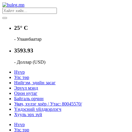
25° C
- Улаанбаатар
3593.93
- Доллар (USD)
Нүүр
Улс төр
Нийгэм, эдийн засаг
Эрүүл мэнд
Орон нутаг
Байгаль орчин
Уяач, хүлэг хоёр / Утас: 80045570/
Үндэсний үйлдвэрлэгч
Хууль эрх зүй
Нүүр
Улс төр