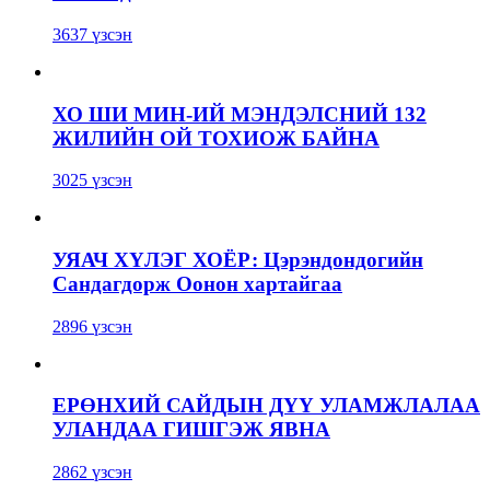
3637 үзсэн
ХО ШИ МИН-ИЙ МЭНДЭЛСНИЙ 132
ЖИЛИЙН ОЙ ТОХИОЖ БАЙНА
3025 үзсэн
УЯАЧ ХҮЛЭГ ХОЁР: Цэрэндондогийн
Сандагдорж Оонон хартайгаа
2896 үзсэн
ЕРӨНХИЙ САЙДЫН ДҮҮ УЛАМЖЛАЛАА
УЛАНДАА ГИШГЭЖ ЯВНА
2862 үзсэн