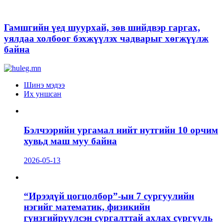
Гамшгийн үед шуурхай, зөв шийдвэр гаргах,
уялдаа холбоог бэхжүүлэх чадварыг хөгжүүлж
байна
Шинэ мэдээ
Их уншсан
Бэлчээрийн ургамал нийт нутгийн 10 орчим
хувьд маш муу байна
2026-05-13
“Ирээдүй цогцолбор”-ын 7 сургуулийн
нэгийг математик, физикийн
гүнзгийрүүлсэн сургалттай ахлах сургууль