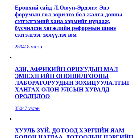
Ерөнхий сайд Л.Оюун-Эрдэнэ: Энэ
форумын гол зорилго бол жалга довны
сэтгэлгээний хана хэрмийг нурааж,
бүсчилсэн хөгжлийн реформын шинэ
сэтгэлгээг эхлүүлэх юм
289418 үзсэн
АЗИ, АФРИКИЙН ОРНУУДЫН МАЛ
ЭМНЭЛГИЙН ОНОШИЛГООНЫ
ЛАБОРАТОРУУДЫН ЗОХИЦУУЛАЛТЫГ
ХАНГАХ ОЛОН УЛСЫН ХУРАЛД
ОРОЛЦЛОО
35047 үзсэн
ХУУЛЬ ЗҮЙ, ДОТООД ХЭРГИЙН ЯАМ
БОЛОН ЦАГДАА, ДОТООДЫН ЦЭРГИЙН