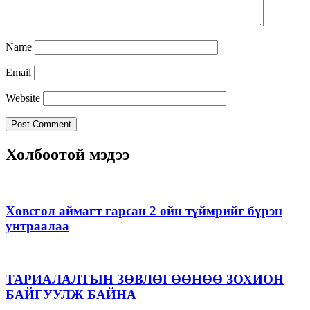
Name
Email
Website
Холбоотой мэдээ
Хөвсгөл аймагт гарсан 2 ойн түймрийг бүрэн
унтраалаа
ТАРИАЛАЛТЫН ЗӨВЛӨГӨӨНӨӨ ЗОХИОН
БАЙГУУЛЖ БАЙНА