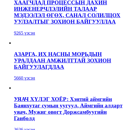
ХААГЧДАД ПРОЦЕССЫН ДАХИН
ИНЖЕНЕРЧЛЭЛИЙН ТАЛААР
МЭДЭЭЛЭЛ ӨГӨХ, САНАЛ СОЛИЛЦОХ
УУЛЗАЛТЫГ ЗОХИОН БАЙГУУЛЛАА
9265 үзсэн
АЗАРГА, ИХ НАСНЫ МОРЬДЫН
УРАЛДААН АМЖИЛТТАЙ ЗОХИОН
БАЙГУУЛАГДЛАА
5660 үзсэн
УЯАЧ ХҮЛЭГ ХОЁР: Хэнтий аймгийн
Баянхутаг сумын уугуул, Аймгийн алдарт
уяач, Мужиг овогт Доржсамбуугийн
Ганболд
3636 үзсэн