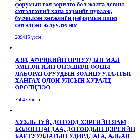
форумын гол зорилго бол жалга довны
сэтгэлгээний хана хэрмийг нурааж,
бүсчилсэн хөгжлийн реформын шинэ
сэтгэлгээг эхлүүлэх юм
289415 үзсэн
АЗИ, АФРИКИЙН ОРНУУДЫН МАЛ
ЭМНЭЛГИЙН ОНОШИЛГООНЫ
ЛАБОРАТОРУУДЫН ЗОХИЦУУЛАЛТЫГ
ХАНГАХ ОЛОН УЛСЫН ХУРАЛД
ОРОЛЦЛОО
35043 үзсэн
ХУУЛЬ ЗҮЙ, ДОТООД ХЭРГИЙН ЯАМ
БОЛОН ЦАГДАА, ДОТООДЫН ЦЭРГИЙН
БАЙГУУЛЛАГЫН УДИРДЛАГА, АЛБАН