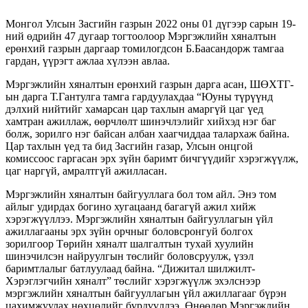
Монгол Улсын Засгийн газрын 2022 оны 01 дүгээр сарын 19-
ний өдрийн 47 дугаар тогтоолоор Мэргэжлийн хяналтын
ерөнхий газрын даргаар томилогдсон Б.Баасандорж тамгаа
гардан, үүрэгт ажлаа хүлээн авлаа.
Мэргэжлийн хяналтын ерөнхий газрын дарга асан, ШӨХТГ-
ын дарга Т.Гантулга тамга гардуулахдаа “Юуны түрүүнд
дэлхий нийтийг хамарсан цар тахлын амаргүй цаг үед
хамтран ажиллаж, өөрчлөлт шинэчлэлийг хийхэд нэг баг
болж, зорилго нэг байсан албан хаагчиддаа талархаж байна.
Цар тахлын үед та бид Засгийн газар, Улсын онцгой
комиссоос гаргасан эрх зүйн баримт бичгүүдийг хэрэгжүүлж,
цаг наргүй, амралтгүй ажилласан.
Мэргэжлийн хяналтын байгууллага бол том айл. Энэ том
айлыг удирдах богино хугацаанд багагүй ажил хийж
хэрэгжүүллээ. Мэргэжлийн хяналтын байгууллагын үйл
ажиллагааны эрх зүйн орчныг боловсронгуй болгох
зорилгоор Төрийн хяналт шалгалтын тухай хуулийн
шинэчилсэн найруулгын төслийг боловсруулж, үзэл
баримтлалыг батлуулаад байна. “Дижитал шилжилт-
Хэрэглэгчийн хяналт” төслийг хэрэгжүүлж эхэлснээр
мэргэжлийн хяналтын байгууллагын үйл ажиллагааг бүрэн
цахимжуулах нөхцөлийг бүрдүүллээ. Өнөөдөр Мэргэжлийн