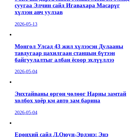
суугаа Элчин сайд Игавахара Масарүг
хүлээн авч уулзав
2026-05-13
Монгол Улсад 43 жил хүлээсэн Дулааны
тавдугаар цахилгаан станцын бүтээн
байгуулалтыг албан ёсоор эхлүүллээ
2026-05-04
Энхтайваны өргөн чөлөөг Нарны замтай
холбох хоёр км авто зам барина
2026-05-04
Ерөнхий сайд Л.Оюун-Эрдэнэ: Энэ