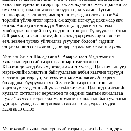
хяналтын ерөнхий газарт иргэн, аж ахуйн нэгжээс ирж байгаа
бүх хүсэлт, гомдол мэдээлэл бүрэн цахимжсан. Тусгай
зөвшөөрөл, гэрчилгээ, импортын мэдэгдэл олгох зэрэг 54
төрлийн үйлчилгээг иргэн, аж ахуйн нэгжүүд цахимаар авч
байна. Аж ахуйн нэгжүүд Хяналт удирдлагын системд
холбогдож өөрсдийгөө үнэлдэг тогтолцоог бүрдүүллээ. Улсын
байцаагчид иргэн, аж ахуйн нэгжүүдэд цахимаар зөвлөгөө
өгч, зөвлөн туслах үйлчилгээ үзүүлдэг болсон” гэдгийг
онцлоод шинээр томилогдсон даргад ажлын амжилт хүсэв.
Монгол Улсын Шадар сайд С.Амарсайхан Мэргэжлийн
хяналтын ерөнхий газрын даргаар томилогдсон
Б.Баасандоржид баяр хүргэж, амжилт хүсээд “Цар тахлын үед
мэргэжлийн хяналтын байгууллагын албан хаагчид тэргүүн
эгнээнд цаг наргүй, хичээж зүтгэж ажилласан. Агаарын
бохирдлыг бууруулах тухай Засгийн газрын тогтоолыг
хэрэгжүүлэхэд онцгой үүрэг гүйцэтгэсэн. Цаашид нийгмийн
хүлээлт, сэтгэлгээг өөрчлөхөд та бидний хамтын ажиллагаа
чухал” хэмээн тодотгоод мэргэжлийн хяналтын байгууллагын
удирдлагуудад цаашид анхаарч ажиллах асуудлаар үүрэг
даалгавар өглөө.
Мэргэжлийн хяналтын ерөнхий газрын дарга Б.Баасандорж