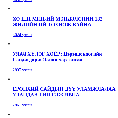
ХО ШИ МИН-ИЙ МЭНДЭЛСНИЙ 132
ЖИЛИЙН ОЙ ТОХИОЖ БАЙНА
3024 үзсэн
УЯАЧ ХҮЛЭГ ХОЁР: Цэрэндондогийн
Сандагдорж Оонон хартайгаа
2895 үзсэн
ЕРӨНХИЙ САЙДЫН ДҮҮ УЛАМЖЛАЛАА
УЛАНДАА ГИШГЭЖ ЯВНА
2861 үзсэн