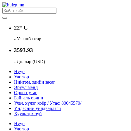
22° C
- Улаанбаатар
3593.93
- Доллар (USD)
Нүүр
Улс төр
Нийгэм, эдийн засаг
Эрүүл мэнд
Орон нутаг
Байгаль орчин
Уяач, хүлэг хоёр / Утас: 80045570/
Үндэсний үйлдвэрлэгч
Хууль эрх зүй
Нүүр
Улс төр