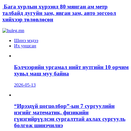
Бага хурлын хүрээнд 80 мянган ам метр
талбайд дугуйн зам, явган зам, авто зогсоол
хийхээр төлөвлөсөн
Шинэ мэдээ
Их уншсан
Бэлчээрийн ургамал нийт нутгийн 10 орчим
хувьд маш муу байна
2026-05-13
“Ирээдүй цогцолбор”-ын 7 сургуулийн
нэгийг математик, физикийн
гүнзгийрүүлсэн сургалттай ахлах сургууль
болгож шинэчилнэ