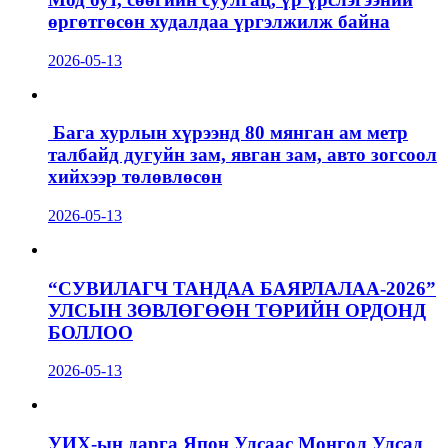
өргөтгөсөн худалдаа үргэлжилж байна
2026-05-13
Бага хурлын хүрээнд 80 мянган ам метр
талбайд дугуйн зам, явган зам, авто зогсоол
хийхээр төлөвлөсөн
2026-05-13
“СУВИЛАГЧ ТАНДАА БАЯРЛАЛАА-2026”
УЛСЫН ЗӨВЛӨГӨӨН ТӨРИЙН ОРДОНД
БОЛЛОО
2026-05-13
УИХ-ын дарга Япон Улсаас Монгол Улсад