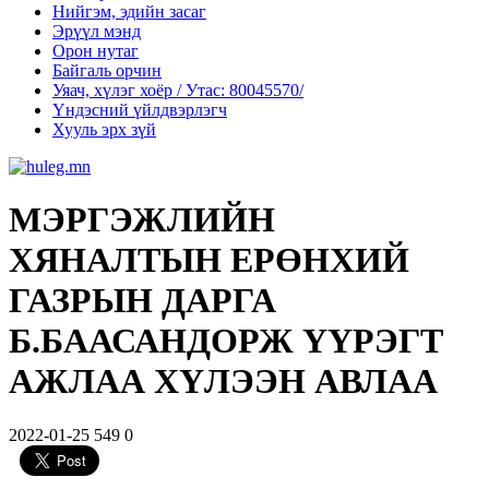
Нийгэм, эдийн засаг
Эрүүл мэнд
Орон нутаг
Байгаль орчин
Уяач, хүлэг хоёр / Утас: 80045570/
Үндэсний үйлдвэрлэгч
Хууль эрх зүй
МЭРГЭЖЛИЙН
ХЯНАЛТЫН ЕРӨНХИЙ
ГАЗРЫН ДАРГА
Б.БААСАНДОРЖ ҮҮРЭГТ
АЖЛАА ХҮЛЭЭН АВЛАА
2022-01-25
549
0