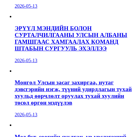
2026-05-13
ЭРҮҮЛ МЭНДИЙН БОЛОН
СУРТАЛЧИЛГААНЫ УЛСЫН АЛБАНЫ
ГАМШГААС ХАМГААЛАХ КОМАНД
ШТАБЫН СУРГУУЛЬ ЭХЭЛЛЭЭ
2026-05-13
Монгол Улсын засаг захиргаа, нутаг
дэвсгэрийн нэгж, түүний удирдлагын тухай
хуульд өөрчлөлт оруулах тухай хуулийн
төсөл өргөн мэдүүлэв
2026-05-13
Мод бут, сөөгийн суулгац, үр үрслэгээний