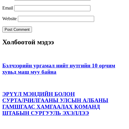
Email
Website
Холбоотой мэдээ
Бэлчээрийн ургамал нийт нутгийн 10 орчим
хувьд маш муу байна
ЭРҮҮЛ МЭНДИЙН БОЛОН
СУРТАЛЧИЛГААНЫ УЛСЫН АЛБАНЫ
ГАМШГААС ХАМГААЛАХ КОМАНД
ШТАБЫН СУРГУУЛЬ ЭХЭЛЛЭЭ