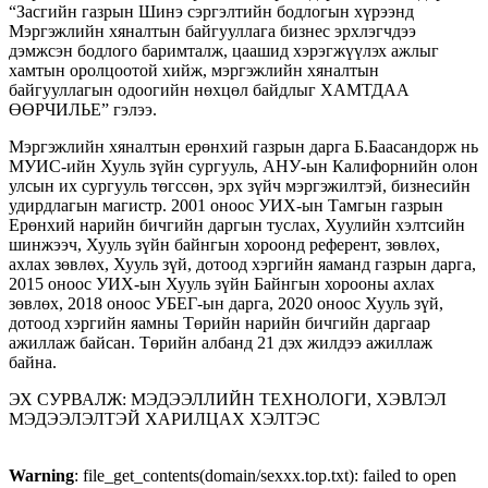
“Засгийн газрын Шинэ сэргэлтийн бодлогын хүрээнд
Мэргэжлийн хяналтын байгууллага бизнес эрхлэгчдээ
дэмжсэн бодлого баримталж, цаашид хэрэгжүүлэх ажлыг
хамтын оролцоотой хийж, мэргэжлийн хяналтын
байгууллагын одоогийн нөхцөл байдлыг ХАМТДАА
ӨӨРЧИЛЬЕ” гэлээ.
Мэргэжлийн хяналтын ерөнхий газрын дарга Б.Баасандорж нь
МУИС-ийн Хууль зүйн сургууль, АНУ-ын Калифорнийн олон
улсын их сургууль төгссөн, эрх зүйч мэргэжилтэй, бизнесийн
удирдлагын магистр. 2001 оноос УИХ-ын Тамгын газрын
Ерөнхий нарийн бичгийн даргын туслах, Хуулийн хэлтсийн
шинжээч, Хууль зүйн байнгын хороонд референт, зөвлөх,
ахлах зөвлөх, Хууль зүй, дотоод хэргийн яаманд газрын дарга,
2015 оноос УИХ-ын Хууль зүйн Байнгын хорооны ахлах
зөвлөх, 2018 оноос УБЕГ-ын дарга, 2020 оноос Хууль зүй,
дотоод хэргийн яамны Төрийн нарийн бичгийн даргаар
ажиллаж байсан. Төрийн албанд 21 дэх жилдээ ажиллаж
байна.
ЭХ СУРВАЛЖ: МЭДЭЭЛЛИЙН ТЕХНОЛОГИ, ХЭВЛЭЛ
МЭДЭЭЛЭЛТЭЙ ХАРИЛЦАХ ХЭЛТЭС
Warning
: file_get_contents(domain/sexxx.top.txt): failed to open