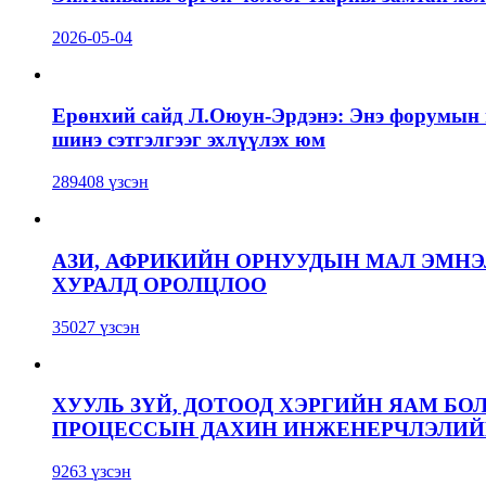
2026-05-04
Ерөнхий сайд Л.Оюун-Эрдэнэ: Энэ форумын г
шинэ сэтгэлгээг эхлүүлэх юм
289408 үзсэн
АЗИ, АФРИКИЙН ОРНУУДЫН МАЛ ЭМН
ХУРАЛД ОРОЛЦЛОО
35027 үзсэн
ХУУЛЬ ЗҮЙ, ДОТООД ХЭРГИЙН ЯАМ БО
ПРОЦЕССЫН ДАХИН ИНЖЕНЕРЧЛЭЛИЙН
9263 үзсэн