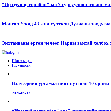
“Ирээдүй цогцолбор”-ын 7 сургуулийн нэгийг ма
Монгол Улсад 43 жил хүлээсэн Дулааны тавдугаа
Энхтайваны өргөн чөлөөг Нарны замтай холбох х
Шинэ мэдээ
Их уншсан
Бэлчээрийн ургамал нийт нутгийн 10 орчим 
2026-05-13
“Ирээдүй цогцолбор”-ын 7 сургуулийн нэгий