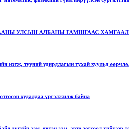
ААНЫ УЛСЫН АЛБАНЫ ГАМШГААС ХАМГААЛ
ийн нэгж, түүний удирдлагын тухай хуульд өөрчлө
ргөтгөсөн худалдаа үргэлжилж байна
айд дугуйн зам, явган зам, авто зогсоол хийхээр 