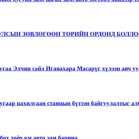
 УЛСЫН ЗӨВЛӨГӨӨН ТӨРИЙН ОРДОНД БОЛЛ
гаа Элчин сайд Игавахара Масарүг хүлээн авч уу
угаар цахилгаан станцын бүтээн байгуулалтыг алб
ох хоёр км авто зам барина