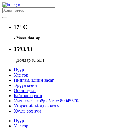
17° C
- Улаанбаатар
3593.93
- Доллар (USD)
Нүүр
Улс төр
Нийгэм, эдийн засаг
Эрүүл мэнд
Орон нутаг
Байгаль орчин
Уяач, хүлэг хоёр / Утас: 80045570/
Үндэсний үйлдвэрлэгч
Хууль эрх зүй
Нүүр
Улс төр