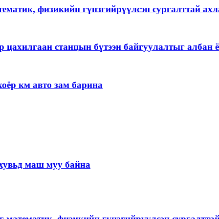
тематик, физикийн гүнзгийрүүлсэн сургалттай ах
р цахилгаан станцын бүтээн байгуулалтыг албан ё
оёр км авто зам барина
хувьд маш муу байна
г математик, физикийн гүнзгийрүүлсэн сургалтта