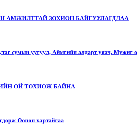
АН АМЖИЛТТАЙ ЗОХИОН БАЙГУУЛАГДЛАА
аг сумын уугуул, Аймгийн алдарт уяач, Мужиг о
ЛИЙН ОЙ ТОХИОЖ БАЙНА
дорж Оонон хартайгаа