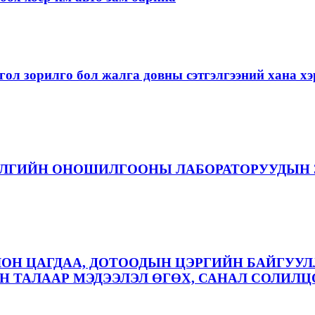
ол зорилго бол жалга довны сэтгэлгээний хана 
ЭЛГИЙН ОНОШИЛГООНЫ ЛАБОРАТОРУУДЫН 
ЛОН ЦАГДАА, ДОТООДЫН ЦЭРГИЙН БАЙГУУЛ
 ТАЛААР МЭДЭЭЛЭЛ ӨГӨХ, САНАЛ СОЛИЛЦ