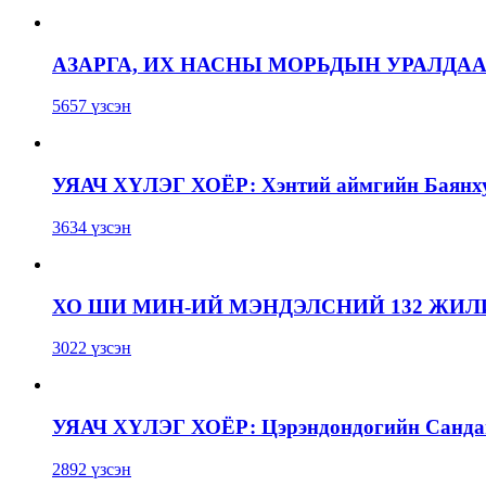
АЗАРГА, ИХ НАСНЫ МОРЬДЫН УРАЛДА
5657 үзсэн
УЯАЧ ХҮЛЭГ ХОЁР: Хэнтий аймгийн Баянхут
3634 үзсэн
ХО ШИ МИН-ИЙ МЭНДЭЛСНИЙ 132 ЖИ
3022 үзсэн
УЯАЧ ХҮЛЭГ ХОЁР: Цэрэндондогийн Сандаг
2892 үзсэн