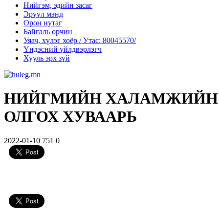
Нийгэм, эдийн засаг
Эрүүл мэнд
Орон нутаг
Байгаль орчин
Уяач, хүлэг хоёр / Утас: 80045570/
Үндэсний үйлдвэрлэгч
Хууль эрх зүй
НИЙГМИЙН ХАЛАМЖИЙН Т
ОЛГОХ ХУВААРЬ
2022-01-10
751
0