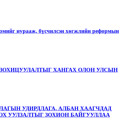
хэрмийг нурааж, бүсчилсэн хөгжлийн реформын
ЗОХИЦУУЛАЛТЫГ ХАНГАХ ОЛОН УЛСЫН
ЛАГЫН УДИРДЛАГА, АЛБАН ХААГЧДАД
ОХ УУЛЗАЛТЫГ ЗОХИОН БАЙГУУЛЛАА