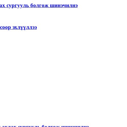
лах сургууль болгож шинэчилнэ
соор эхлүүллээ
й ахлах сургууль болгож шинэчилнэ