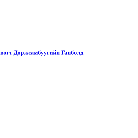
вогт Доржсамбуугийн Ганболд