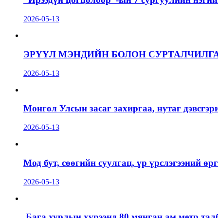
2026-05-13
ЭРҮҮЛ МЭНДИЙН БОЛОН СУРТАЛЧИЛГ
2026-05-13
Монгол Улсын засаг захиргаа, нутаг дэвсгэр
2026-05-13
Мод бут, сөөгийн суулгац, үр үрслэгээний ө
2026-05-13
Бага хурлын хүрээнд 80 мянган ам метр талб