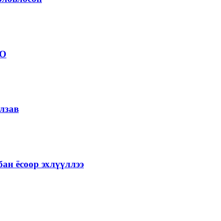
ОО
лзав
ан ёсоор эхлүүллээ